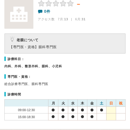
－
0件
アクセス数 7月:
13
| 6月:
31
老眼について
【専門医・資格】
眼科専門医
診療科目：
内科、外科、整形外科、眼科、小児科
専門医・資格：
総合診療専門医、眼科専門医
診療時間
月
火
水
木
金
土
日
祝
09:00-12:30
15:00-18:30