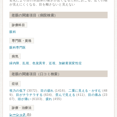
老化により目の水晶体の働きが悪くなるためにおこる。近くの物
が見えにくくなる、目を離さないと見えない
老眼の関連項目（病院検索）
診療科目
眼科
専門医・資格
眼科専門医
病気
緑内障
、
乱視
、
色覚異常
、
近視
、
加齢黄斑変性症
老眼の関連項目（口コミ検索）
症状
視力の低下
(3072)、
目の疲れ
(1416)、
二重に見える・かすむ
(48
9)、
目がチラチラする
(634)、
歪んで見える
(411)、
目の痛み
(23
07)、
頭が痛い
(6103)、
疲れ
(455)
診療・治療法
レーシック
(5)