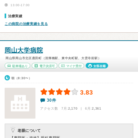
13:00-17:00
治療実績
この病院の治療実績を見る
岡山大学病院
岡山県岡山市北区鹿田町（清輝橋駅、東中央町駅、大雲寺前駅）
駐車場あり
電子決済可
マイナ受付
女医在籍
朝（8:30〜）
3.83
30件
アクセス数 7月:
2,170
| 6月:
2,361
老眼について