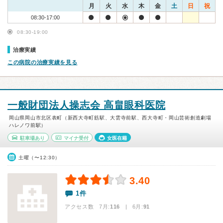
月
火
水
木
金
土
日
祝
08:30-17:00
08:30-19:00
治療実績
この病院の治療実績を見る
一般財団法人操志会 高畠眼科医院
岡山県岡山市北区表町（新西大寺町筋駅、大雲寺前駅、西大寺町・岡山芸術創造劇場
ハレノワ前駅）
駐車場あり
マイナ受付
女医在籍
土曜（〜12:30）
3.40
1件
アクセス数 7月:
116
| 6月:
91