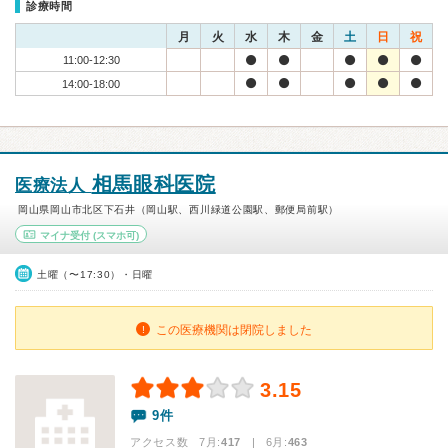
診療時間
月
火
水
木
金
土
日
祝
11:00-12:30
14:00-18:00
相馬眼科医院
医療法人
岡山県岡山市北区下石井（岡山駅、西川緑道公園駅、郵便局前駅）
マイナ受付
(スマホ可)
土曜（〜17:30）・日曜
この医療機関は閉院しました
3.15
9件
アクセス数 7月:
417
| 6月:
463