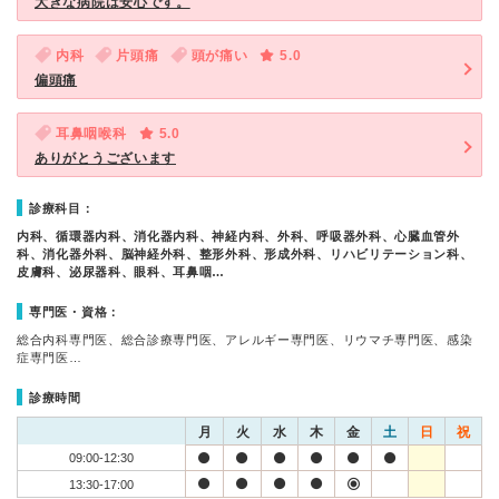
大きな病院は安心です。
内科
片頭痛
頭が痛い
5.0
偏頭痛
耳鼻咽喉科
5.0
ありがとうございます
診療科目：
内科、循環器内科、消化器内科、神経内科、外科、呼吸器外科、心臓血管外
科、消化器外科、脳神経外科、整形外科、形成外科、リハビリテーション科、
皮膚科、泌尿器科、眼科、耳鼻咽…
専門医・資格：
総合内科専門医、総合診療専門医、アレルギー専門医、リウマチ専門医、感染
症専門医…
診療時間
月
火
水
木
金
土
日
祝
09:00-12:30
13:30-17:00