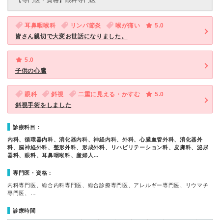
【専門医・資格】
眼科専門医
耳鼻咽喉科
リンパ節炎
喉が痛い
5.0
皆さん親切で大変お世話になりました。
5.0
子供の心臓
眼科
斜視
二重に見える・かすむ
5.0
斜視手術をしました
診療科目：
内科、循環器内科、消化器内科、神経内科、外科、心臓血管外科、消化器外
科、脳神経外科、整形外科、形成外科、リハビリテーション科、皮膚科、泌尿
器科、眼科、耳鼻咽喉科、産婦人…
専門医・資格：
内科専門医、総合内科専門医、総合診療専門医、アレルギー専門医、リウマチ
専門医、…
診療時間