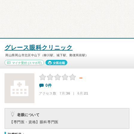
グレース眼科クリニック
岡山県岡山市北区中山下（柳川駅、城下駅、郵便局前駅）
マイナ受付
(スマホ可)
女医在籍
－
0件
アクセス数 7月:
36
| 6月:
21
老眼について
【専門医・資格】
眼科専門医