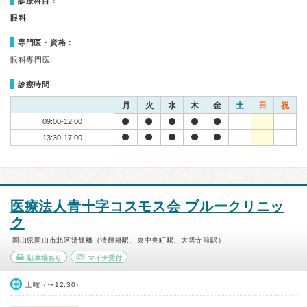
診療科目：
眼科
専門医・資格：
眼科専門医
診療時間
月
火
水
木
金
土
日
祝
09:00-12:00
13:30-17:00
医療法人青十字コスモス会 ブルークリニッ
ク
岡山県岡山市北区清輝橋（清輝橋駅、東中央町駅、大雲寺前駅）
駐車場あり
マイナ受付
土曜（〜12:30）