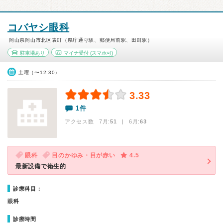
コバヤシ眼科
岡山県岡山市北区表町（県庁通り駅、郵便局前駅、田町駅）
駐車場あり
マイナ受付
(スマホ可)
土曜（〜12:30）
3.33
1件
アクセス数 7月:
51
| 6月:
63
眼科
目のかゆみ・目が赤い
4.5
最新設備で衛生的
診療科目：
眼科
診療時間