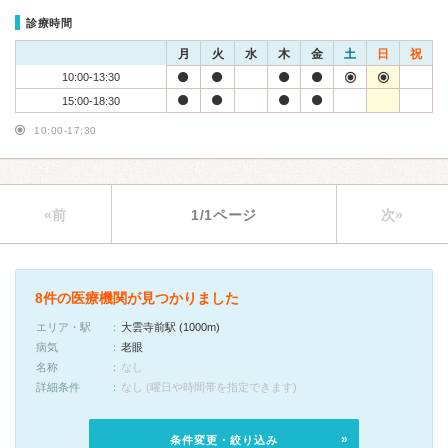
診療時間
月
火
水
木
金
土
日
祝
10:00-13:30
15:00-18:30
10:00-17:30
«前
1/1ページ
次»
8件の医療機関が見つかりました
エリア・駅
大雲寺前駅 (1000m)
病気
老眼
名称
なし
詳細条件
なし (曜日や時間帯を指定できます)
条件変更・絞り込み