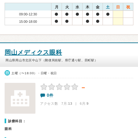
月
火
水
木
金
土
日
祝
09:00-12:30
15:00-18:00
岡山メディクス眼科
岡山県岡山市北区中山下（郵便局前駅、県庁通り駅、田町駅）
土曜（〜18:00）・日曜・祝日
－
0件
アクセス数 7月:
13
| 6月:
9
診療科目：
眼科