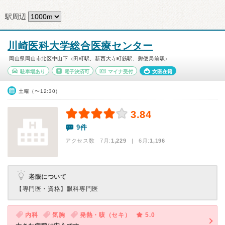
駅周辺
川崎医科大学総合医療センター
岡山県岡山市北区中山下（田町駅、新西大寺町筋駅、郵便局前駅）
駐車場あり
電子決済可
マイナ受付
女医在籍
土曜（〜12:30）
3.84
9件
アクセス数 7月:
1,229
| 6月:
1,196
老眼について
【専門医・資格】
眼科専門医
内科
気胸
発熱・咳（セキ）
5.0