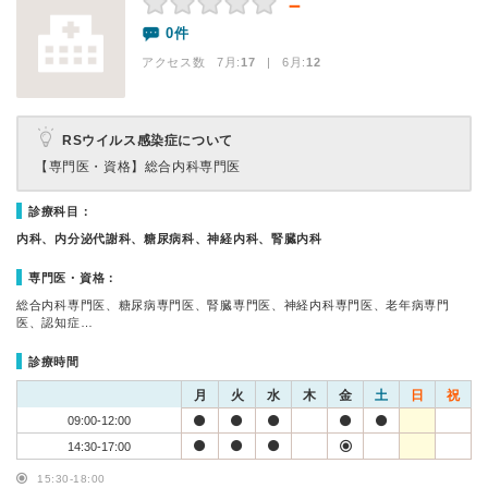
－
0件
アクセス数 7月:
17
| 6月:
12
RSウイルス感染症について
【専門医・資格】
総合内科専門医
診療科目：
内科、内分泌代謝科、糖尿病科、神経内科、腎臓内科
専門医・資格：
総合内科専門医、糖尿病専門医、腎臓専門医、神経内科専門医、老年病専門
医、認知症…
診療時間
月
火
水
木
金
土
日
祝
09:00-12:00
14:30-17:00
15:30-18:00