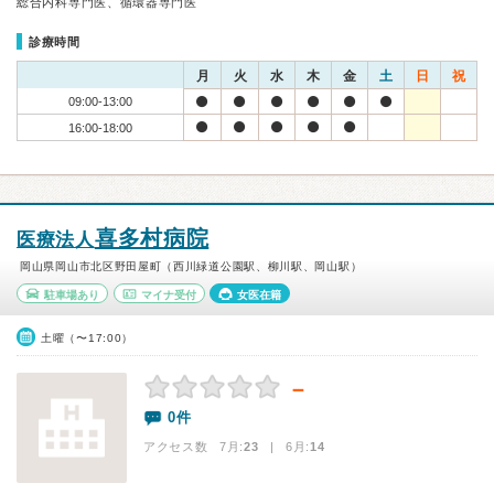
総合内科専門医、循環器専門医
診療時間
月
火
水
木
金
土
日
祝
09:00-13:00
16:00-18:00
喜多村病院
医療法人
岡山県岡山市北区野田屋町（西川緑道公園駅、柳川駅、岡山駅）
駐車場あり
マイナ受付
女医在籍
土曜（〜17:00）
－
0件
アクセス数 7月:
23
| 6月:
14