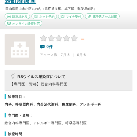
表町診療所
岡山県岡山市北区丸の内（県庁通り駅、城下駅、郵便局前駅）
駐車場あり
ネット予約
マイナ受付
電子処方せん対応
オンライン診療対応
－
0件
アクセス数 7月:
8
| 6月:
8
RSウイルス感染症について
【専門医・資格】
総合内科専門医
診療科目：
内科、呼吸器内科、内分泌代謝科、糖尿病科、アレルギー科
専門医・資格：
総合内科専門医、アレルギー専門医、呼吸器専門医
診療時間