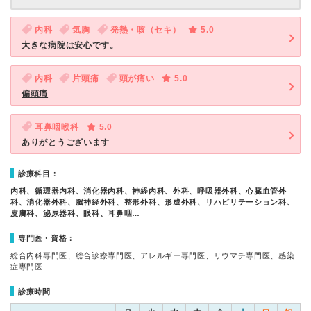
内科
気胸
発熱・咳（セキ）
5.0
大きな病院は安心です。
内科
片頭痛
頭が痛い
5.0
偏頭痛
耳鼻咽喉科
5.0
ありがとうございます
診療科目：
内科、循環器内科、消化器内科、神経内科、外科、呼吸器外科、心臓血管外
科、消化器外科、脳神経外科、整形外科、形成外科、リハビリテーション科、
皮膚科、泌尿器科、眼科、耳鼻咽…
専門医・資格：
総合内科専門医、総合診療専門医、アレルギー専門医、リウマチ専門医、感染
症専門医…
診療時間