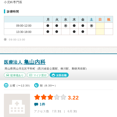
小児科専門医
診療時間
月
火
水
木
金
土
日
祝
09:00-12:00
13:30-18:00
09:00-13:00
亀山内科
医療法人
岡山県岡山市北区平和町（西川緑道公園駅、柳川駅、郵便局前駅）
駐車場あり
マイナ受付
女医在籍
土曜（〜12:30）
朝（8:30〜）
3.22
1件
アクセス数 7月:
31
| 6月:
31