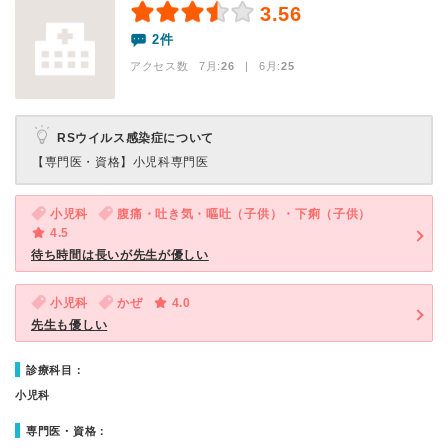
3.56
2件
アクセス数 7月:
26
| 6月:
25
RSウイルス感染症について
【専門医・資格】
小児科専門医
小児科
腹痛・吐き気・嘔吐（子供）・下痢（子供）
4.5
待ち時間は長いが先生が優しい
小児科
かぜ
4.0
先生も優しい
診療科目：
小児科
専門医・資格：