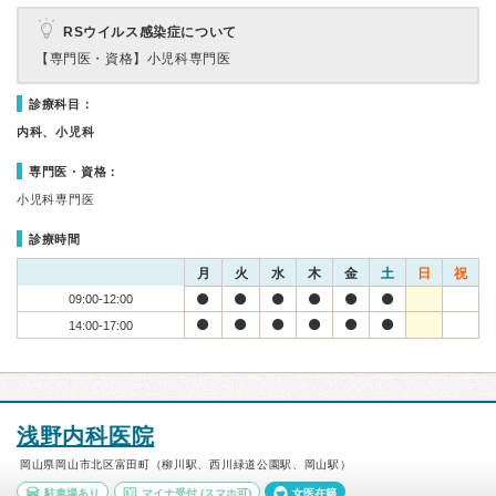
RSウイルス感染症について
【専門医・資格】
小児科専門医
診療科目：
内科、小児科
専門医・資格：
小児科専門医
診療時間
月
火
水
木
金
土
日
祝
09:00-12:00
14:00-17:00
浅野内科医院
岡山県岡山市北区富田町（柳川駅、西川緑道公園駅、岡山駅）
駐車場あり
マイナ受付
(スマホ可)
女医在籍