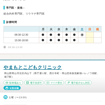
専門医・資格：
総合内科専門医、リウマチ専門医
診療時間
月
火
水
木
金
土
日
祝
08:30-12:30
15:00-18:00
08:30-13:00
やまもとこどもクリニック
岡山県岡山市北区内山下（県庁通り駅、西大寺町・岡山芸術創造劇場ハレノワ前駅、
城下駅）
駐車場あり
電子決済可
マイナ受付
電子処方せん対応
女医在籍
土曜（〜13:00）