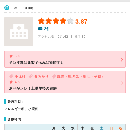
土曜（〜18:30）
3.87
2件
アクセス数 7月:
42
| 6月:
30
5.0
予防接種は希望であれば別時間に
小児科
食あたり
腹痛・吐き気・嘔吐（子供）
4.5
ありがたい！土曜午後の診療
診療科目：
アレルギー科、小児科
診療時間
月
火
水
木
金
土
日
祝