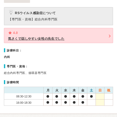
RSウイルス感染症について
【専門医・資格】
総合内科専門医
4.0
気さくで話しやすい女性の先生でした
診療科目：
内科
専門医・資格：
総合内科専門医、循環器専門医
診療時間
月
火
水
木
金
土
日
祝
08:30-12:30
16:00-18:30