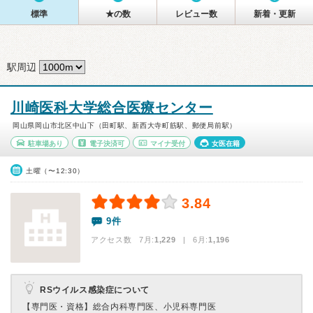
標準
★の数
レビュー数
新着・更新
駅周辺
川崎医科大学総合医療センター
岡山県岡山市北区中山下（田町駅、新西大寺町筋駅、郵便局前駅）
駐車場あり
電子決済可
マイナ受付
女医在籍
土曜（〜12:30）
3.84
9件
アクセス数 7月:
1,229
| 6月:
1,196
RSウイルス感染症について
【専門医・資格】
総合内科専門医、小児科専門医