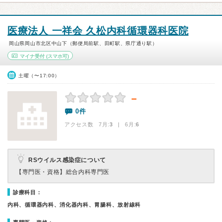
医療法人 一祥会 久松内科循環器科医院
岡山県岡山市北区中山下（郵便局前駅、田町駅、県庁通り駅）
マイナ受付
(スマホ可)
土曜（〜17:00）
－
0件
アクセス数 7月:
3
| 6月:
6
RSウイルス感染症について
【専門医・資格】
総合内科専門医
診療科目：
内科、循環器内科、消化器内科、胃腸科、放射線科