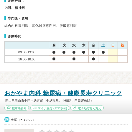
診療科目：
内科、精神科
専門医・資格：
総合内科専門医、消化器病専門医、肝臓専門医
診療時間
月
火
水
木
金
土
日
祝
09:00-13:00
16:00-18:00
おかやま内科 糖尿病・健康長寿クリニック
岡山県岡山市中区中納言町（中納言駅、小橋駅、門田屋敷駅）
駐車場あり
マイナ受付
(スマホ可)
電子処方せん対応
土曜（〜12:00）