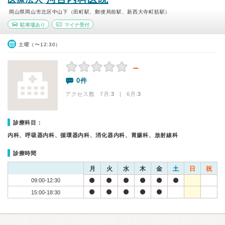
岡山県岡山市北区中山下（田町駅、郵便局前駅、新西大寺町筋駅）
駐車場あり
マイナ受付
土曜（〜12:30）
－
0件
アクセス数 7月:
3
| 6月:
3
診療科目：
内科、呼吸器内科、循環器内科、消化器内科、胃腸科、放射線科
診療時間
月
火
水
木
金
土
日
祝
09:00-12:30
15:00-18:30