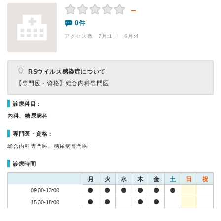
－
0件
アクセス数 7月:
1
| 6月:
4
RSウイルス感染症について
【専門医・資格】
総合内科専門医
診療科目：
内科、糖尿病科
専門医・資格：
総合内科専門医、糖尿病専門医
診療時間
月
火
水
木
金
土
日
祝
09:00-13:00
15:30-18:00