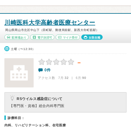
川崎医科大学高齢者医療センター
岡山県岡山市北区中山下（田町駅、郵便局前駅、新西大寺町筋駅）
駐車場あり
電子決済可
マイナ受付
女医在籍
土曜（〜12:30）
－
0件
アクセス数 7月:
32
| 6月:
90
RSウイルス感染症について
【専門医・資格】
総合内科専門医
診療科目：
内科、リハビリテーション科、在宅医療