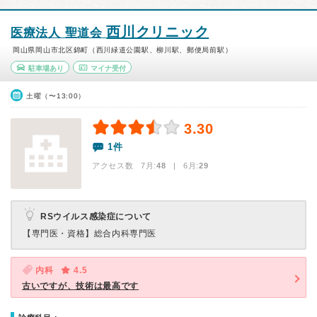
西川クリニック
医療法人 聖道会
岡山県岡山市北区錦町（西川緑道公園駅、柳川駅、郵便局前駅）
駐車場あり
マイナ受付
土曜（〜13:00）
3.30
1件
アクセス数 7月:
48
| 6月:
29
RSウイルス感染症について
【専門医・資格】
総合内科専門医
内科
4.5
古いですが、技術は最高です