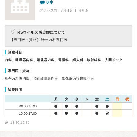
0件
アクセス数 7月:
15
| 6月:
5
RSウイルス感染症について
【専門医・資格】
総合内科専門医
診療科目：
内科、呼吸器内科、消化器内科、胃腸科、婦人科、放射線科、人間ドック
専門医・資格：
総合内科専門医、消化器病専門医、消化器内視鏡専門医
診療時間
月
火
水
木
金
土
日
祝
08:00-11:30
13:30-17:00
13:30-15:30