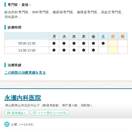
専門医・資格：
総合内科専門医、外科専門医、糖尿病専門医、循環器専門医、高血圧専門医、
消化器外…
診療時間
月
火
水
木
金
土
日
祝
09:00-12:30
13:30-17:00
治療実績
この病院の治療実績を見る
永瀬内科医院
岡山県岡山市北区中山下（郵便局前駅、県庁通り駅、田町駅）
駐車場あり
マイナ受付
(スマホ可)
土曜（〜13:00）