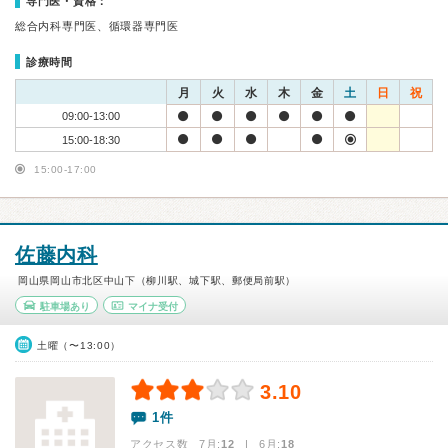
専門医・資格：
総合内科専門医、循環器専門医
診療時間
月
火
水
木
金
土
日
祝
09:00-13:00
15:00-18:30
15:00-17:00
佐藤内科
岡山県岡山市北区中山下（柳川駅、城下駅、郵便局前駅）
駐車場あり
マイナ受付
土曜（〜13:00）
3.10
1件
アクセス数 7月:
12
| 6月:
18