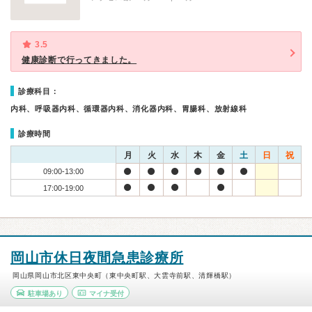
3.5
健康診断で行ってきました。
診療科目：
内科、呼吸器内科、循環器内科、消化器内科、胃腸科、放射線科
診療時間
月
火
水
木
金
土
日
祝
09:00-13:00
17:00-19:00
岡山市休日夜間急患診療所
岡山県岡山市北区東中央町（東中央町駅、大雲寺前駅、清輝橋駅）
駐車場あり
マイナ受付