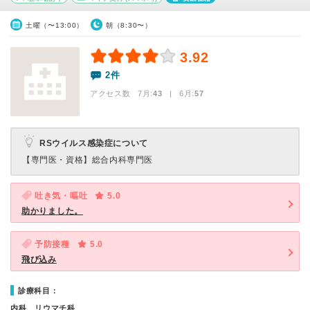
土曜（〜13:00）
朝（8:30〜）
3.92
2件
アクセス数 7月:
43
| 6月:
57
RSウイルス感染症について
【専門医・資格】
総合内科専門医
吐き気・嘔吐
5.0
助かりました。
予防接種
5.0
飛び込み
診療科目：
内科、リウマチ科