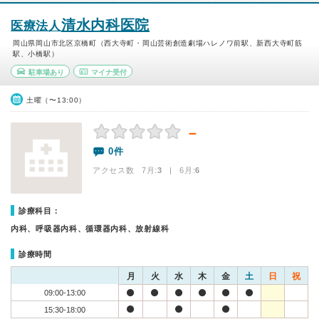
清水内科医院
医療法人
岡山県岡山市北区京橋町（西大寺町・岡山芸術創造劇場ハレノワ前駅、新西大寺町筋
駅、小橋駅）
駐車場あり
マイナ受付
土曜（〜13:00）
－
0件
アクセス数 7月:
3
| 6月:
6
診療科目：
内科、呼吸器内科、循環器内科、放射線科
診療時間
月
火
水
木
金
土
日
祝
09:00-13:00
15:30-18:00