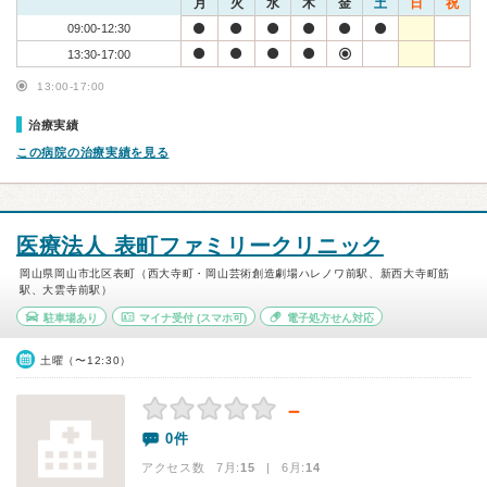
月
火
水
木
金
土
日
祝
09:00-12:30
13:30-17:00
13:00-17:00
治療実績
この病院の治療実績を見る
医療法人 表町ファミリークリニック
岡山県岡山市北区表町（西大寺町・岡山芸術創造劇場ハレノワ前駅、新西大寺町筋
駅、大雲寺前駅）
駐車場あり
マイナ受付
(スマホ可)
電子処方せん対応
土曜（〜12:30）
－
0件
アクセス数 7月:
15
| 6月:
14