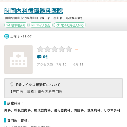
時岡内科循環器科医院
岡山県岡山市北区蕃山町（城下駅、柳川駅、郵便局前駅）
駐車場あり
マイナ受付
電子処方せん対応
土曜（〜13:00）
－
0件
アクセス数 7月:
10
| 6月:
11
RSウイルス感染症について
【専門医・資格】
総合内科専門医
診療科目：
内科、呼吸器内科、循環器内科、消化器内科、胃腸科、糖尿病科、リウマチ科
専門医・資格：