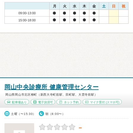
月
火
水
木
金
土
日
祝
09:00-13:00
15:00-18:00
岡山中央診療所 健康管理センター
岡山県岡山市北区柳町（新西大寺町筋駅、田町駅、大雲寺前駅）
駐車場あり
電子決済可
ネット予約
マイナ受付
(スマホ可)
土曜（〜15:30）
朝（8:00〜）
－