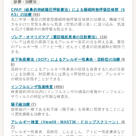
診療・治療法
CPAP（経鼻的持続陽圧呼吸療法）による睡眠時無呼吸症候群（S
AS）の治療
(94)
主に中等～重症の閉塞型睡眠時無呼吸症候群の治療法。機械で圧
力をかけた空気を鼻から気道（空気の通り道）に送り込み、気道
を広げて睡眠中の無呼吸を防止する。
ゾレア・オマリズマブ（重症喘息患者の注射療法）
(26)
ゾレアは炎症の原因であるアレルギー反応の元を抑える薬。重症
のアレルギー性（アトピー性）ぜんそく患者の症状緩和が期待で
きる。
皮下免疫療法（SCIT）によるアレルギー性鼻炎・花粉症の治療
(9
6)
花粉やダニによるアレルギー性鼻炎の症状を改善するための注射
による治療法。対症療法とは異なり即効性はないが、アレルギー
の根治を目指すことができる。
インフルエンザ迅速検査
(496)
検査後約30分以内にインフルエンザの感染の有無やインフルエン
ザウィルスの特定が可能な検査法。
陽子線治療
(7)
放射線の一種である粒子線（陽子線）を病巣に照射することによ
り悪性腫瘍を治療する。
アレルギー検査（View39・MAST36・ドロップスクリーン）
(6
7)
アレルギー性鼻炎、花粉症、じんましん、アトピー性皮膚炎など