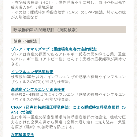
・在宅酸素療法（HOT）：慢性呼吸不全に対し、自宅や外出先で
酸素吸入を行う環境調整
・その他：睡眠時無呼吸症候群（SAS）のCPAP療法、肺がんの抗
がん剤治療など
呼吸器内科の関連項目（病院検索）
診療・治療法
ゾレア・オマリズマブ（重症喘息患者の注射療法）
ゾレアは炎症の原因であるアレルギー反応の元を抑える薬。重症
のアレルギー性（アトピー性）ぜんそく患者の症状緩和が期待で
きる。
インフルエンザ迅速検査
検査後約30分以内にインフルエンザの感染の有無やインフルエン
ザウィルスの特定が可能な検査法。
高感度インフルエンザ迅速検査
発熱後2～4時間以内にインフルエンザ感染の有無やインフルエン
ザウィルスの特定が可能な検査法。
CPAP（経鼻的持続陽圧呼吸療法）による睡眠時無呼吸症候群（S
AS）の治療
主に中等～重症の閉塞型睡眠時無呼吸症候群の治療法。機械で圧
力をかけた空気を鼻から気道（空気の通り道）に送り込み、気道
を広げて睡眠中の無呼吸を防止する。
在宅酸素療法