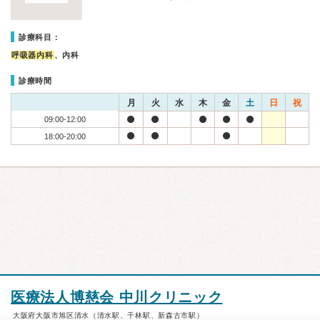
診療科目：
呼吸器内科
、内科
診療時間
月
火
水
木
金
土
日
祝
09:00-12:00
18:00-20:00
医療法人博慈会 中川クリニック
大阪府大阪市旭区清水（清水駅、千林駅、新森古市駅）