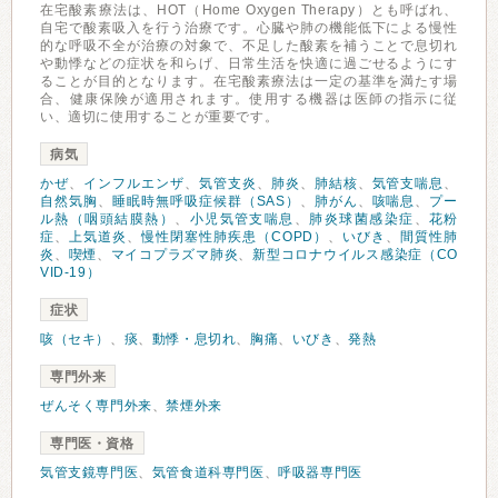
在宅酸素療法は、HOT（Home Oxygen Therapy）とも呼ばれ、
自宅で酸素吸入を行う治療です。心臓や肺の機能低下による慢性
的な呼吸不全が治療の対象で、不足した酸素を補うことで息切れ
や動悸などの症状を和らげ、日常生活を快適に過ごせるようにす
ることが目的となります。在宅酸素療法は一定の基準を満たす場
合、健康保険が適用されます。使用する機器は医師の指示に従
い、適切に使用することが重要です。
病気
かぜ
、
インフルエンザ
、
気管支炎
、
肺炎
、
肺結核
、
気管支喘息
、
自然気胸
、
睡眠時無呼吸症候群（SAS）
、
肺がん
、
咳喘息
、
プー
ル熱（咽頭結膜熱）
、
小児気管支喘息
、
肺炎球菌感染症
、
花粉
症
、
上気道炎
、
慢性閉塞性肺疾患（COPD）
、
いびき
、
間質性肺
炎
、
喫煙
、
マイコプラズマ肺炎
、
新型コロナウイルス感染症（CO
VID-19）
症状
咳（セキ）
、
痰
、
動悸・息切れ
、
胸痛
、
いびき
、
発熱
専門外来
ぜんそく専門外来
、
禁煙外来
専門医・資格
気管支鏡専門医
、
気管食道科専門医
、
呼吸器専門医