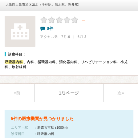
大阪府大阪市旭区清水（千林駅、清水駅、滝井駅）
－
0件
アクセス数 7月:
6
| 6月:
2
診療科目：
呼吸器内科
、内科、循環器内科、消化器内科、リハビリテーション科、小児
科、放射線科
«前
1/1ページ
次»
5件の医療機関が見つかりました
エリア・駅
新森古市駅 (1000m)
診療科目
呼吸器内科