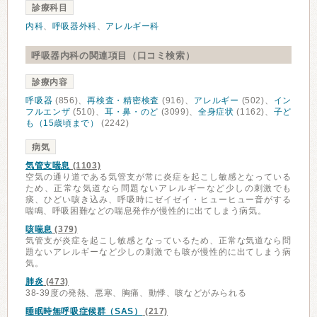
診療科目
内科
、
呼吸器外科
、
アレルギー科
呼吸器内科の関連項目（口コミ検索）
診療内容
呼吸器
(856)、
再検査・精密検査
(916)、
アレルギー
(502)、
イン
フルエンザ
(510)、
耳・鼻・のど
(3099)、
全身症状
(1162)、
子ど
も（15歳頃まで）
(2242)
病気
気管支喘息
(1103)
空気の通り道である気管支が常に炎症を起こし敏感となっている
ため、正常な気道なら問題ないアレルギーなど少しの刺激でも
痰、ひどい咳き込み、呼吸時にゼイゼイ・ヒューヒュー音がする
喘鳴、呼吸困難などの喘息発作が慢性的に出てしまう病気。
咳喘息
(379)
気管支が炎症を起こし敏感となっているため、正常な気道なら問
題ないアレルギーなど少しの刺激でも咳が慢性的に出てしまう病
気。
肺炎
(473)
38-39度の発熱、悪寒、胸痛、動悸、咳などがみられる
睡眠時無呼吸症候群（SAS）
(217)