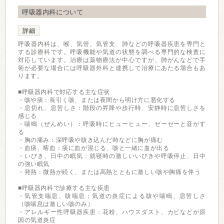
呼吸器内科について
詳細
呼吸器内科は、喉、気管、気管支、肺などの呼吸器疾患を専門と
する診療科です。呼吸機能や気道の状態を調べる専門的な検査に
対応しています。治療は薬物療法が中心ですが、肺がんなどで手
術が必要な場合には呼吸器外科と連携して治療にあたる場合もあ
ります。
■呼吸器内科で対応する主な症状
・咳や痰：長引く咳、または夜間から明け方に悪化する
・息切れ、息苦しさ：階段の昇降や歩行時、安静時に息苦しさを
感じる
・喘鳴（ぜんめい）：呼吸時にヒューヒュー、ゼーゼーと音がす
る
・胸の痛み：深呼吸や咳き込んだ時などに胸が痛む
・血痰、喀血：痰に血が混じる、咳と一緒に血が出る
・いびき、日中の眠気：就寝時の激しいいびきや呼吸停止、日中
の強い眠気
・発熱：微熱が続く、または高熱とともに激しい咳や胸痛を伴う
■呼吸器内科で診療する主な疾患
・気管支喘息、咳喘息：気道の炎症による咳や喘鳴、息苦しさ
（咳喘息は激しい咳のみ）
・アレルギー性呼吸器疾患：花粉、ハウスダスト、カビなどが原
因の気道炎症