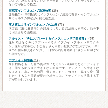
の方で、原因となるアレルギー物質（アレルゲン）がはっきりし
ない方が受ける検査。
高感度インフルエンザ迅速検査
(26)
発熱後2～4時間以内にインフルエンザ感染の有無やインフルエン
ザウィルスの特定が可能な検査法。
漢方薬によるインフルエンザの治療
(73)
漢方薬（主に麻黄湯）の服用により、自然治癒力を高め、熱を下
げ回復させる治療法。
フルミスト（鼻にスプレーするインフルエンザ予防接種）
(55)
注射ではなく鼻にスプレーするタイプのインフルエンザワクチ
ン。注射が苦手な小さなお子さんや若い世代の方におすすめ。年1
回の接種が推奨されており、日本での認可対象は2歳から18歳まで
の健康な方。
アデノイド切除術
(12)
免疫機能をもった鼻の奥の方にあるリンパ組織であるアデノイド
は、誰でも幼少期に大きくなる組織です。アデノイドが大きくな
りすぎて、鼻の空気の通り道を塞いだり、何度も中耳炎を繰り返
したりするなど問題が現れた場合には、アデノイドを切除する手
術が行われています。