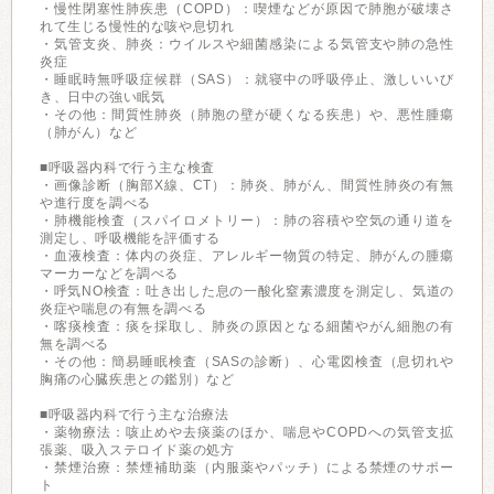
・慢性閉塞性肺疾患（COPD）：喫煙などが原因で肺胞が破壊さ
れて生じる慢性的な咳や息切れ
・気管支炎、肺炎：ウイルスや細菌感染による気管支や肺の急性
炎症
・睡眠時無呼吸症候群（SAS）：就寝中の呼吸停止、激しいいび
き、日中の強い眠気
・その他：間質性肺炎（肺胞の壁が硬くなる疾患）や、悪性腫瘍
（肺がん）など
■呼吸器内科で行う主な検査
・画像診断（胸部X線、CT）：肺炎、肺がん、間質性肺炎の有無
や進行度を調べる
・肺機能検査（スパイロメトリー）：肺の容積や空気の通り道を
測定し、呼吸機能を評価する
・血液検査：体内の炎症、アレルギー物質の特定、肺がんの腫瘍
マーカーなどを調べる
・呼気NO検査：吐き出した息の一酸化窒素濃度を測定し、気道の
炎症や喘息の有無を調べる
・喀痰検査：痰を採取し、肺炎の原因となる細菌やがん細胞の有
無を調べる
・その他：簡易睡眠検査（SASの診断）、心電図検査（息切れや
胸痛の心臓疾患との鑑別）など
■呼吸器内科で行う主な治療法
・薬物療法：咳止めや去痰薬のほか、喘息やCOPDへの気管支拡
張薬、吸入ステロイド薬の処方
・禁煙治療：禁煙補助薬（内服薬やパッチ）による禁煙のサポー
ト