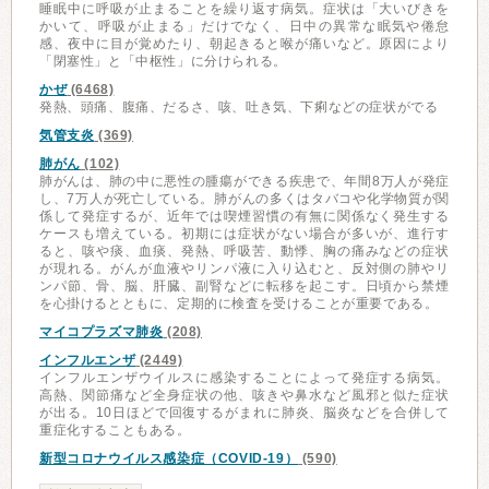
睡眠中に呼吸が止まることを繰り返す病気。症状は「大いびきを
かいて、呼吸が止まる」だけでなく、日中の異常な眠気や倦怠
感、夜中に目が覚めたり、朝起きると喉が痛いなど。原因により
「閉塞性」と「中枢性」に分けられる。
かぜ
(6468)
発熱、頭痛、腹痛、だるさ、咳、吐き気、下痢などの症状がでる
気管支炎
(369)
肺がん
(102)
肺がんは、肺の中に悪性の腫瘍ができる疾患で、年間8万人が発症
し、7万人が死亡している。肺がんの多くはタバコや化学物質が関
係して発症するが、近年では喫煙習慣の有無に関係なく発生する
ケースも増えている。初期には症状がない場合が多いが、進行す
ると、咳や痰、血痰、発熱、呼吸苦、動悸、胸の痛みなどの症状
が現れる。がんが血液やリンパ液に入り込むと、反対側の肺やリ
ンパ節、骨、脳、肝臓、副腎などに転移を起こす。日頃から禁煙
を心掛けるとともに、定期的に検査を受けることが重要である。
マイコプラズマ肺炎
(208)
インフルエンザ
(2449)
インフルエンザウイルスに感染することによって発症する病気。
高熱、関節痛など全身症状の他、咳きや鼻水など風邪と似た症状
が出る。10日ほどで回復するがまれに肺炎、脳炎などを合併して
重症化することもある。
新型コロナウイルス感染症（COVID-19）
(590)