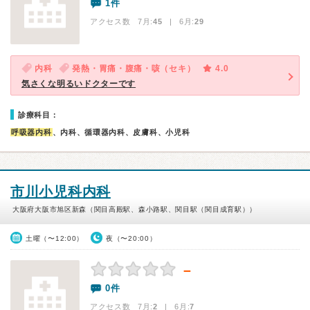
1件
アクセス数 7月:
45
| 6月:
29
内科
発熱・胃痛・腹痛・咳（セキ）
4.0
気さくな明るいドクターです
診療科目：
呼吸器内科
、内科、循環器内科、皮膚科、小児科
市川小児科内科
大阪府大阪市旭区新森（関目高殿駅、森小路駅、関目駅（関目成育駅））
土曜（〜12:00）
夜（〜20:00）
－
0件
アクセス数 7月:
2
| 6月:
7