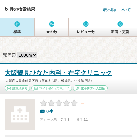
5
件の検索結果
表示順について
標準
★の数
レビュー数
新着・更新
駅周辺
大阪鶴見ひなた内科・在宅クリニック
大阪府大阪市鶴見区緑（新森古市駅、横堤駅、今福鶴見駅）
駐車場あり
マイナ受付
(スマホ可)
電子処方せん対応
－
0件
アクセス数 7月:
8
| 6月:
11