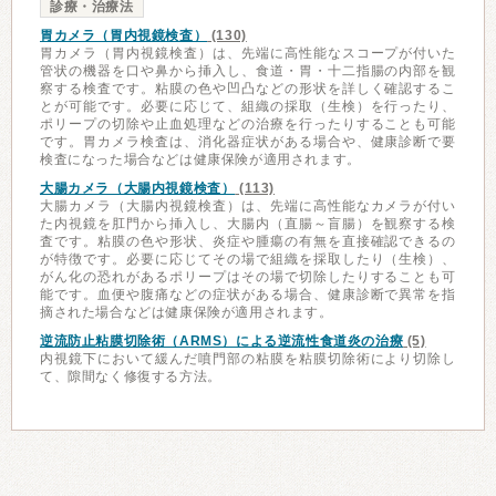
診療・治療法
胃カメラ（胃内視鏡検査）
(130)
胃カメラ（胃内視鏡検査）は、先端に高性能なスコープが付いた
管状の機器を口や鼻から挿入し、食道・胃・十二指腸の内部を観
察する検査です。粘膜の色や凹凸などの形状を詳しく確認するこ
とが可能です。必要に応じて、組織の採取（生検）を行ったり、
ポリープの切除や止血処理などの治療を行ったりすることも可能
です。胃カメラ検査は、消化器症状がある場合や、健康診断で要
検査になった場合などは健康保険が適用されます。
大腸カメラ（大腸内視鏡検査）
(113)
大腸カメラ（大腸内視鏡検査）は、先端に高性能なカメラが付い
た内視鏡を肛門から挿入し、大腸内（直腸～盲腸）を観察する検
査です。粘膜の色や形状、炎症や腫瘍の有無を直接確認できるの
が特徴です。必要に応じてその場で組織を採取したり（生検）、
がん化の恐れがあるポリープはその場で切除したりすることも可
能です。血便や腹痛などの症状がある場合、健康診断で異常を指
摘された場合などは健康保険が適用されます。
逆流防止粘膜切除術（ARMS）による逆流性食道炎の治療
(5)
内視鏡下において緩んだ噴門部の粘膜を粘膜切除術により切除し
て、隙間なく修復する方法。