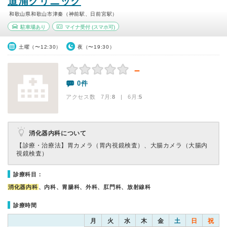
道浦クリニック
和歌山県和歌山市津秦（神前駅、日前宮駅）
駐車場あり
マイナ受付
(スマホ可)
土曜（〜12:30）
夜（〜19:30）
－
0件
アクセス数 7月:
8
| 6月:
5
消化器内科について
【診療・治療法】
胃カメラ（胃内視鏡検査）、大腸カメラ（大腸内
視鏡検査）
診療科目：
消化器内科
、内科、胃腸科、外科、肛門科、放射線科
診療時間
月
火
水
木
金
土
日
祝