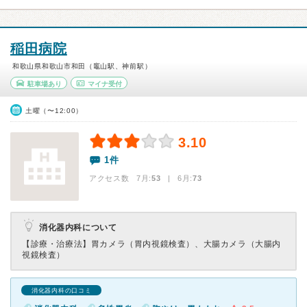
稲田病院
和歌山県和歌山市和田（竈山駅、神前駅）
駐車場あり
マイナ受付
土曜（〜12:00）
3.10
1件
アクセス数 7月:
53
| 6月:
73
消化器内科について
【診療・治療法】
胃カメラ（胃内視鏡検査）、大腸カメラ（大腸内
視鏡検査）
消化器内科の口コミ