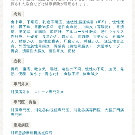
摘された場合などは健康保険が適用されます。
病気
食中毒
、
下痢症
、
乳糖不耐症
、
過敏性腸症候群（IBS）
、
慢性便
秘
、
胃下垂
、
胃酸過多症
、
急性食道炎
、
虫垂炎（盲腸炎）
、
胃潰
瘍
、
腸閉塞
、
直腸脱
、
脂肪肝
、
アルコール性肝炎
、
急性ウイルス
性肝炎
、
肝硬変
、
食道がん
、
胃がん
、
胃肉腫
、
大腸がん
、
直腸が
ん
、
結腸がん
、
癌性腹膜炎
、
肝臓がん
、
膵臓がん
、
逆流性食道
炎
、
外因性急性胃腸炎
、
胃腸炎（急性胃腸炎）
、
大腸ポリープ
、
胃炎
、
潰瘍性大腸炎
、
慢性胃炎
、
便秘
症状
胃痛・腹痛
、
吐き気・嘔吐
、
急性の下痢
、
慢性の下痢
、
血便
、
発
熱
、
便秘
、
胸やけ・胃もたれ
、
食欲不振
、
体重減少
専門外来
肝臓病外来
、
ストーマ専門外来
専門医・資格
肝臓専門医
、
消化器内視鏡専門医
、
消化器病専門医
、
大腸肛門病
専門医
指定病院
肝疾患診療連携拠点病院