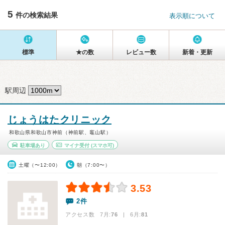
5
件の検索結果
表示順について
標準
★の数
レビュー数
新着・更新
駅周辺
じょうはたクリニック
和歌山県和歌山市神前（神前駅、竈山駅）
駐車場あり
マイナ受付
(スマホ可)
土曜（〜12:00）
朝（7:00〜）
3.53
2件
アクセス数 7月:
76
| 6月:
81