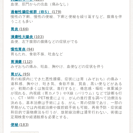
血便、肛門からの出血（痛みなし）
過敏性腸症候群（IBS）
(179)
慢性の下痢、慢性の便秘、下痢と便秘を繰り返すなど。腹痛を伴
うことも多い
胃炎
(166)
潰瘍性大腸炎
(103)
血便、左下腹部の腹痛などの症状がでる
慢性胃炎
(94)
胃もたれ、食欲不振、吐血など
胃潰瘍
(112)
みぞおちの痛み、吐血、胸やけ、血便などの症状を伴う
胃がん
(95)
胃の粘膜内にできた悪性腫瘍。症状には胃（みぞおち）の痛み・
違和感、胸やけ、吐き気、食欲不振、貧血、黒い便などがある
が、初期の多くは無症状。進行すると、倦怠感・嘔吐・体重減少
が現れる。内視鏡（胃カメラ）やX線（バリウム）などで診断を行
い、CT・MRI・PET検査により、がんの進行度を調べて治療法を
決める。基本治療は手術による、がん・胃の切除であり、一部の
早期がんでは内視鏡治療や腹腔鏡手術も可能。再発予防・症状緩
和目的で薬物療法を行うが、放射線治療は通常行わない。術後は
定期検査や経過観察を必要とする。
便秘
(183)