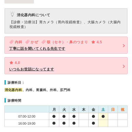
消化器内科について
【診療・治療法】
胃カメラ（胃内視鏡検査）、大腸カメラ（大腸内
視鏡検査）
内科
かぜ
咳（セキ）・鼻のつまり
4.5
丁寧に話を聞いてくれる先生です
4.0
いつもお世話になってます
診療科目：
消化器内科
、内科、胃腸科、外科、肛門科
診療時間
月
火
水
木
金
土
日
祝
07:00-12:00
16:00-19:00