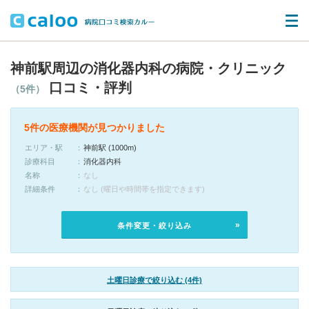
神前駅周辺の消化器内科の病院・クリニック
口コミ・評判
（5件）
5件の医療機関が見つかりました
エリア・駅
神前駅 (1000m)
診療科目
消化器内科
名称
なし
詳細条件
なし (曜日や時間帯を指定できます)
条件変更・絞り込み
土曜日診療で絞り込む (4件)