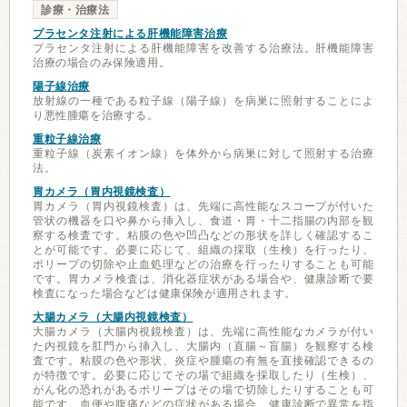
診療・治療法
プラセンタ注射による肝機能障害治療
プラセンタ注射による肝機能障害を改善する治療法。肝機能障害
治療の場合のみ保険適用。
陽子線治療
放射線の一種である粒子線（陽子線）を病巣に照射することによ
り悪性腫瘍を治療する。
重粒子線治療
重粒子線（炭素イオン線）を体外から病巣に対して照射する治療
法。
胃カメラ（胃内視鏡検査）
胃カメラ（胃内視鏡検査）は、先端に高性能なスコープが付いた
管状の機器を口や鼻から挿入し、食道・胃・十二指腸の内部を観
察する検査です。粘膜の色や凹凸などの形状を詳しく確認するこ
とが可能です。必要に応じて、組織の採取（生検）を行ったり、
ポリープの切除や止血処理などの治療を行ったりすることも可能
です。胃カメラ検査は、消化器症状がある場合や、健康診断で要
検査になった場合などは健康保険が適用されます。
大腸カメラ（大腸内視鏡検査）
大腸カメラ（大腸内視鏡検査）は、先端に高性能なカメラが付い
た内視鏡を肛門から挿入し、大腸内（直腸～盲腸）を観察する検
査です。粘膜の色や形状、炎症や腫瘍の有無を直接確認できるの
が特徴です。必要に応じてその場で組織を採取したり（生検）、
がん化の恐れがあるポリープはその場で切除したりすることも可
能です。血便や腹痛などの症状がある場合、健康診断で異常を指