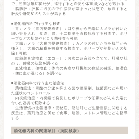
で、初期は無症状だが、進行すると血便や体重減少などが現れる
・脂肪肝：肝臓に過度の中性脂肪が溜まった状態で、放置すると
肝炎や肝硬変のリスクが高まる
■消化器内科で行う主な検査
・胃カメラ（胃内視鏡検査）：口や鼻から先端にカメラが付いた
細い管を入れ、食道、胃、十二指腸を直接観察する検査で、ポリ
ープなどの切除やピロリ菌検査も可能
・大腸カメラ（大腸内視鏡検査）：カメラの付いた管を肛門から
挿入し、大腸の粘膜を観察する検査で、ポリープや初期がんの切
除も可能
・腹部超音波検査（エコー）：お腹に超音波を当てて、肝臓や胆
のう、膵臓の状態を調べる
・血液検査、便検査：体内の炎症や肝機能の数値の確認、便潜血
（便に血が混じる）を調べる
■消化器内科で行う主な治療法
・薬物療法：胃酸の分泌を抑える薬や整腸剤、抗菌薬などを用い
た症状のコントロール
・内視鏡治療：内視鏡で発見したポリープや初期のがんを先端に
付いた器具で切除する
・生活習慣の改善指導：便秘症、脂肪肝など生活習慣に関連する
疾患は、薬剤治療と併せて食事、運動、ストレス管理などを指導
する
消化器内科の関連項目（病院検索）