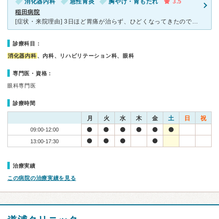
消化器内科
急性胃炎
胸やけ・胃もたれ
3.5
稲田病院
[症状・来院理由] 3日ほど胃痛が治らず、ひどくなってきたので受診しました。 [医師の診断・治療法] 子育て中で悩みごとがあり、夜泣きなどで満足に睡眠時間もとれなかったこともあり、ストレス性
診療科目：
消化器内科
、内科、リハビリテーション科、眼科
専門医・資格：
眼科専門医
診療時間
月
火
水
木
金
土
日
祝
09:00-12:00
13:00-17:30
治療実績
この病院の治療実績を見る