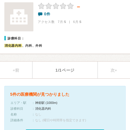
－
0件
アクセス数 7月:
5
| 6月:
5
診療科目：
消化器内科
、内科、外科
«前
1/1ページ
次»
5件の医療機関が見つかりました
エリア・駅
神前駅 (1000m)
診療科目
消化器内科
名称
なし
詳細条件
なし (曜日や時間帯を指定できます)