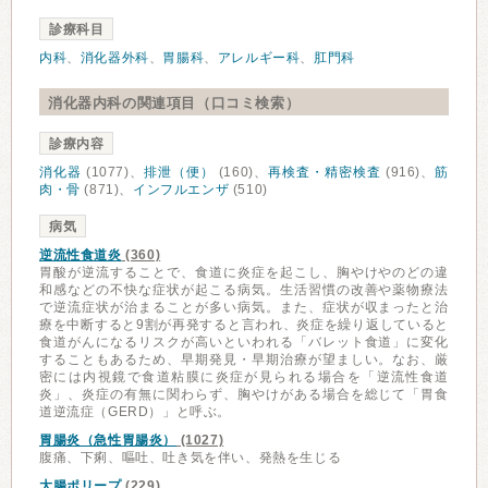
診療科目
内科
、
消化器外科
、
胃腸科
、
アレルギー科
、
肛門科
消化器内科の関連項目（口コミ検索）
診療内容
消化器
(1077)、
排泄（便）
(160)、
再検査・精密検査
(916)、
筋
肉・骨
(871)、
インフルエンザ
(510)
病気
逆流性食道炎
(360)
胃酸が逆流することで、食道に炎症を起こし、胸やけやのどの違
和感などの不快な症状が起こる病気。生活習慣の改善や薬物療法
で逆流症状が治まることが多い病気。また、症状が収まったと治
療を中断すると9割が再発すると言われ、炎症を繰り返していると
食道がんになるリスクが高いといわれる「バレット食道」に変化
することもあるため、早期発見・早期治療が望ましい。なお、厳
密には内視鏡で食道粘膜に炎症が見られる場合を「逆流性食道
炎」、炎症の有無に関わらず、胸やけがある場合を総じて「胃食
道逆流症（GERD）」と呼ぶ。
胃腸炎（急性胃腸炎）
(1027)
腹痛、下痢、嘔吐、吐き気を伴い、発熱を生じる
大腸ポリープ
(229)