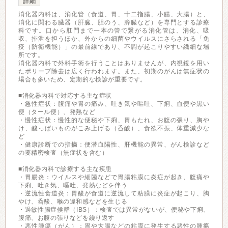
詳細
消化器内科は、消化管（食道、胃、十二指腸、小腸、大腸）と、
消化に関わる臓器（肝臓、胆のう、膵臓など）を専門とする診療
科です。口から肛門まで一本の管で繋がる消化管は、消化、吸
収、排泄を担うほか、外からの細菌やウイルスにさらされる「免
疫（防衛機能）」の最前線であり、不調が起こりやすい繊細な場
所です。
消化器内科で外科手術を行うことはありませんが、内視鏡を用い
たポリープ除去は広く行われます。また、初期のがんは無症状の
場合も多いため、定期的な検診が重要です。
■消化器内科で対応する主な症状
・急性症状：腹痛や胃の痛み、吐き気や嘔吐、下痢、血便や黒い
便（タール便）、発熱など
・慢性症状：慢性的な便秘や下痢、胃もたれ、お腹の張り、胸や
け、酸っぱいものがこみ上げる（呑酸）、食欲不振、体重減少な
ど
・健康診断での指摘：便潜血陽性、肝機能の異常、がん検診など
の要精密検査（無症状を含む）
■消化器内科で診療する主な疾患
・胃腸炎：ウイルスや細菌などで胃腸粘膜に炎症が起き、腹痛や
下痢、吐き気、嘔吐、発熱などを伴う
・逆流性食道炎：胃酸が食道に逆流して粘膜に炎症が起こり、胸
やけ、呑酸、喉の違和感などを生じる
・過敏性腸症候群（IBS）：検査では異常がないが、便秘や下痢、
腹痛、お腹の張りなどを繰り返す
・悪性腫瘍（がん）：胃や大腸などの粘膜に発生する悪性の腫瘍