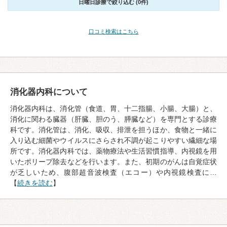
日曜日診療で絞り込む (0件)
口コミ検索はこちら
消化器内科について
消化器内科は、消化管（食道、胃、十二指腸、小腸、大腸）と、
消化に関わる臓器（肝臓、胆のう、膵臓など）を専門とする診療
科です。消化管は、消化、吸収、排泄を担うほか、食物と一緒に
入り込む細菌やウイルスにさらされ不調が起こりやすい繊細な場
所です。消化器内科では、薬物療法や生活習慣指導、内視鏡を用
いたポリープ除去などを行います。また、初期のがんは自覚症状
が乏しいため、腹部超音波検査（エコー）や内視鏡検査に…
【
続きを読む
】