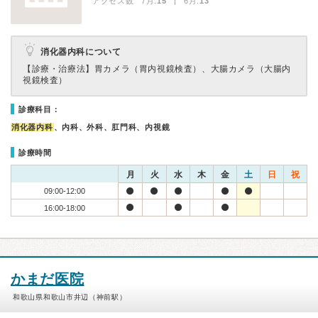
アクセス数 7月:
15
| 6月:
13
消化器内科について
【診療・治療法】
胃カメラ（胃内視鏡検査）、大腸カメラ（大腸内
視鏡検査）
診療科目：
消化器内科
、内科、外科、肛門科、内視鏡
診療時間
月
火
水
木
金
土
日
祝
09:00-12:00
16:00-18:00
かまだ医院
和歌山県和歌山市井辺（神前駅）