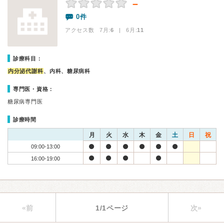
－
0件
アクセス数 7月:
6
| 6月:
11
診療科目：
内分泌代謝科
、内科、糖尿病科
専門医・資格：
糖尿病専門医
診療時間
月
火
水
木
金
土
日
祝
09:00-13:00
16:00-19:00
«前
1/1ページ
次»