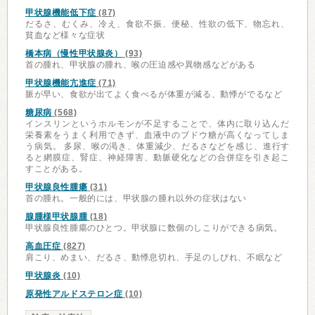
甲状腺機能低下症
(87)
だるさ、むくみ、冷え、食欲不振、便秘、性欲の低下、物忘れ、
貧血など様々な症状
橋本病（慢性甲状腺炎）
(93)
首の腫れ、甲状腺の腫れ、喉の圧迫感や異物感などがある
甲状腺機能亢進症
(71)
脈が早い、食欲が出てよく食べるが体重が減る、動悸がでるなど
糖尿病
(568)
インスリンというホルモンが不足することで、体内に取り込んだ
栄養素をうまく利用できず、血液中のブドウ糖が高くなってしま
う病気。 多尿、喉の渇き、体重減少、だるさなどを感じ、進行す
ると網膜症、腎症、神経障害、動脈硬化などの合併症を引き起こ
すことがある。
甲状腺良性腫瘍
(31)
首の腫れ。一般的には、甲状腺の腫れ以外の症状はない
腺腫様甲状腺腫
(18)
甲状腺良性腫瘍のひとつ。甲状腺に数個のしこりができる病気。
高血圧症
(827)
肩こり、めまい、だるさ、動悸息切れ、手足のしびれ、不眠など
甲状腺炎
(10)
原発性アルドステロン症
(10)