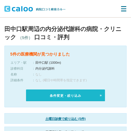
田中口駅周辺の内分泌代謝科の病院・クリニ
ック
口コミ・評判
（5件）
5件の医療機関が見つかりました
エリア・駅
田中口駅 (1000m)
診療科目
内分泌代謝科
名称
なし
詳細条件
なし (曜日や時間帯を指定できます)
条件変更・絞り込み
土曜日診療で絞り込む (5件)