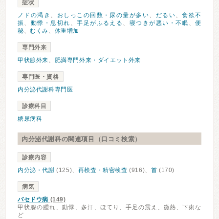
症状
ノドの渇き
、
おしっこの回数・尿の量が多い
、
だるい
、
食欲不
振
、
動悸・息切れ
、
手足がふるえる
、
寝つきが悪い・不眠
、
便
秘
、
むくみ
、
体重増加
専門外来
甲状腺外来
、
肥満専門外来・ダイエット外来
専門医・資格
内分泌代謝科専門医
診療科目
糖尿病科
内分泌代謝科の関連項目（口コミ検索）
診療内容
内分泌・代謝
(125)、
再検査・精密検査
(916)、
首
(170)
病気
バセドウ病
(149)
甲状腺の腫れ、動悸、多汗、ほてり、手足の震え、微熱、下痢な
ど