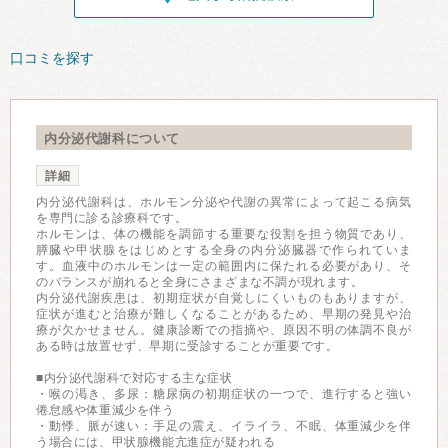
口コミを探す
内分泌代謝科について
詳細
内分泌代謝科は、ホルモン分泌や代謝の異常によって起こる病気
を専門に診る診療科です。
ホルモンは、体の機能を調節する重要な役割を担う物質であり、
膵臓や甲状腺をはじめとする全身の内分泌臓器で作られていま
す。血液中のホルモンは一定の範囲内に保たれる必要があり、そ
のバランスが崩れると全身にさまざまな不調が現れます。
内分泌代謝疾患は、初期症状が自覚しにくいものもありますが、
症状が進むと治療が難しくなることがあるため、早期の発見や治
療が欠かせません。健康診断での指摘や、原因不明の体調不良が
ある時は放置せず、早期に受診することが重要です。
■内分泌代謝科で対応する主な症状
・喉の渇き、多尿：糖尿病の初期症状の一つで、進行すると強い
倦怠感や体重減少を伴う
・動悸、脈が速い：手足の震え、イライラ、不眠、体重減少を伴
う場合には、甲状腺機能亢進症が疑われる