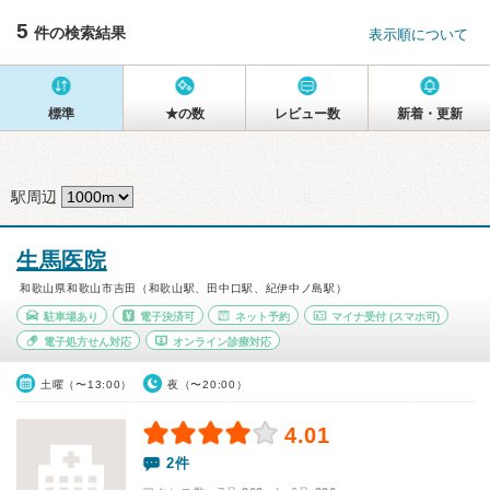
5
件の検索結果
表示順について
標準
★の数
レビュー数
新着・更新
駅周辺
生馬医院
和歌山県和歌山市吉田（和歌山駅、田中口駅、紀伊中ノ島駅）
駐車場あり
電子決済可
ネット予約
マイナ受付
(スマホ可)
電子処方せん対応
オンライン診療対応
土曜（〜13:00）
夜（〜20:00）
4.01
2件