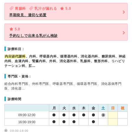
胃腸科
乳汁が漏れる
5.0
早期発見、適切な処置
5.0
予約なしで出来る乳がん検診
診療科目：
内分泌代謝科
、内科、呼吸器内科、循環器内科、消化器内科、糖尿病科、神経
内科、血液内科、腎臓内科、外科、消化器外科、乳腺科、整形外科、リハビリ
テーション科、肛…
専門医・資格：
総合内科専門医、外科専門医、呼吸器専門医、循環器専門医、消化器病専門
医、消化器…
診療時間
月
火
水
木
金
土
日
祝
09:00-12:00
16:00-19:00
09:00-16:00