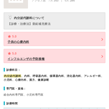
アクセス数 7月:
303
| 6月:
286
内分泌代謝科について
【診療・治療法】
亜鉛補充療法
5.0
子供の心療内科
5.0
インフルエンザの予防接種
診療科目：
内分泌代謝科
、内科、呼吸器内科、循環器内科、消化器内科、アレルギー科、
小児科、心療内科、漢方、健康診断
専門医・資格：
総合内科専門医、小児科専門医
診療時間