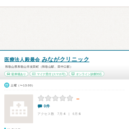
みながクリニック
医療法人殿最会
和歌山県和歌山市友田町（和歌山駅、田中口駅）
駐車場あり
マイナ受付
(スマホ可)
オンライン診療対応
土曜（〜13:00）
－
0件
アクセス数 7月:
4
| 6月:
6