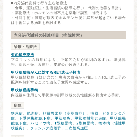
■内分泌代謝科で行う主な治療法
・食事、運動療法：生活習慣の指導を行い、代謝の改善を目指す
・薬物療法：ホルモンの過不足を薬剤で調整、補充する
・外科手術：腫瘍が原因でホルモン分泌に異常が起きている場合
は手術による摘出を検討する
内分泌代謝科の関連項目（病院検索）
診療・治療法
亜鉛補充療法
プロマックの服用により、亜鉛欠乏症が原因の床ずれ、味覚障
害、食欲不振、舌痛症、皮膚炎が改善される。
甲状腺髄様がんに対するRET遺伝子検査
甲状腺髄様癌（疑い含む）患者の血液から抽出したRET遺伝子の
配列を解析することで遺伝子変異を確認する。
甲状腺腫瘍手術
内視鏡を使用して甲状腺や副甲状腺の良性腫瘍を摘出する手術。
病気
糖尿病
、
肥満症
、
脂質異常症（高脂血症）
、
痛風
、
ビタミン欠乏
症
、
下垂体機能低下症
、
甲状腺炎
、
甲状腺機能亢進症
、
甲状腺機
能低下症
、
バセドウ病
、
1型糖尿病
、
2型糖尿病
、
橋本病（慢性甲
状腺炎）
、
クッシング症候群
、
二次性高血圧