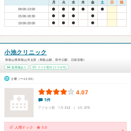
月
火
水
木
金
土
日
祝
09:00-13:00
15:00-18:30
19:00-20:00
小池クリニック
和歌山県和歌山市太田（和歌山駅、田中口駅、日前宮駅）
駐車場あり
マイナ受付
(スマホ可)
土曜（〜12:00）
4.07
5件
アクセス数 7月:
213
| 6月:
275
人間ドック
5.0