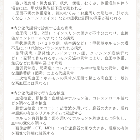
・強い倦怠感：気力低下、眠気、便秘、むくみ、体重増加を伴う
場合には、甲状腺機能低下症が疑われる
・原因不明の体重増加、顔のむくみ：お腹周りの脂肪や、顔が丸
くなる（ムーンフェイス）などの症状は副腎の異常が疑われる
■内分泌代謝科で診療する主な疾患
・糖尿病（1型、2型）：インスリンの働きが不十分になり、血糖
値がコントロールできなくなる病気
・甲状腺疾患（バセドウ病、橋本病など）：甲状腺ホルモンの過
不足により代謝のバランスが乱れる病気
・副腎疾患（原発性アルドステロン症、クッシング症候群な
ど）：副腎で作られるホルモン分泌の異常により、血圧や体重、
免疫などに影響を及ぼす病気
・脂質異常症、肥満症：コレステロールや中性脂肪の異常、過剰
な脂肪蓄積（肥満）による代謝異常
・二次性高血圧：ホルモンの異常が原因で起こる高血圧（一般的
な高血圧とは異なる）
■内分泌代謝科で行う主な検査
・血液検査、尿検査：血糖値やホルモン値、コレステロール値な
どを調べる基本検査
・超音波検査（エコー）：超音波を用いて、臓器の大きさ、腫れ
や腫瘍の有無をリアルタイムで確認する
・ホルモン負荷検査：薬を用いてホルモンを刺激または抑制し、
血中の変化を調べる
・画像診断（CT、MRI）：内分泌臓器の形や大きさ、腫瘍の有無
を画像で詳細に確認する