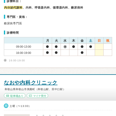
診療科目：
内分泌代謝科
、内科、呼吸器内科、循環器内科、糖尿病科
専門医・資格：
糖尿病専門医
診療時間
月
火
水
木
金
土
日
祝
09:00-13:00
16:00-19:00
16:00-19:00
なおや内科クリニック
和歌山県和歌山市美園町（和歌山駅、田中口駅）
駐車場あり
マイナ受付
土曜（〜13:00）