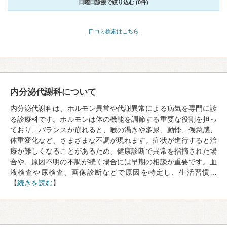
日曜日診療で絞り込む (0件)
口コミ検索はこちら
内分泌代謝科について
内分泌代謝科は、ホルモン異常や代謝異常による病気を専門に診
る診療科です。ホルモンは体の機能を調節する重要な役割を担っ
ており、バランスが崩れると、喉の渇きや多尿、動悸、倦怠感、
体重変化など、さまざまな不調が現れます。症状が進行すると治
療が難しくなることがあるため、健康診断で異常を指摘された場
合や、原因不明の不調が続く場合には早期の相談が重要です。血
液検査や尿検査、画像診断などで原因を特定し、生活習慣…
【
続きを読む
】