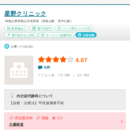
星野クリニック
和歌山県和歌山市友田町（和歌山駅、田中口駅）
駐車場あり
電子決済可
マイナ受付
(スマホ可)
電子処方せん対応
オンライン診療対応
女医在籍
土曜（〜16:00）
4.07
6件
アクセス数 7月:
768
| 6月:
702
内分泌代謝科について
【診療・治療法】
甲状腺腫瘍手術
消化器内科
便秘
5.0
大腸検査