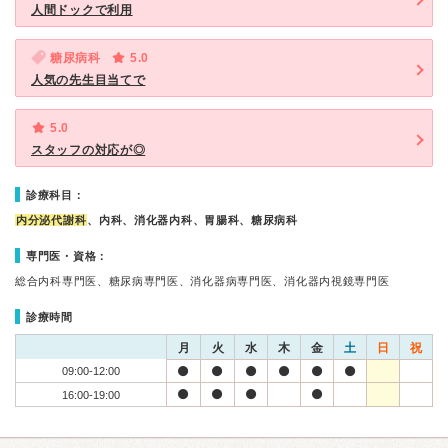
人間ドックで利用
糖尿病科
5.0
人気の先生目当てで
5.0
スタッフの対応が◎
診療科目：
内分泌代謝科
、内科、消化器内科、胃腸科、糖尿病科
専門医・資格：
総合内科専門医、糖尿病専門医、消化器病専門医、消化器内視鏡専門医
診療時間
月
火
水
木
金
土
日
祝
09:00-12:00
16:00-19:00