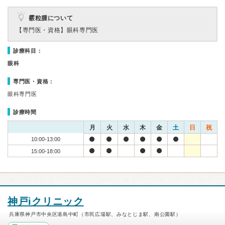
霰粒腫について
【専門医・資格】
眼科専門医
診療科目：
眼科
専門医・資格：
眼科専門医
診療時間
月
火
水
木
金
土
日
祝
10:00-13:00
15:00-18:00
神戸iクリニック
兵庫県神戸市中央区港島中町（市民広場駅、みなとじま駅、南公園駅）