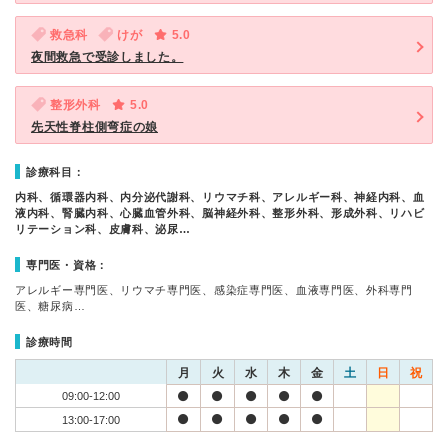
救急科
けが
5.0
夜間救急で受診しました。
整形外科
5.0
先天性脊柱側弯症の娘
診療科目：
内科、循環器内科、内分泌代謝科、リウマチ科、アレルギー科、神経内科、血
液内科、腎臓内科、心臓血管外科、脳神経外科、整形外科、形成外科、リハビ
リテーション科、皮膚科、泌尿…
専門医・資格：
アレルギー専門医、リウマチ専門医、感染症専門医、血液専門医、外科専門
医、糖尿病…
診療時間
月
火
水
木
金
土
日
祝
09:00-12:00
13:00-17:00