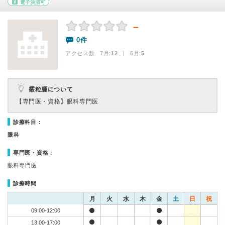
電子決済可
－
0件
アクセス数 7月:
12
| 6月:
5
霰粒腫について
【専門医・資格】
眼科専門医
診療科目：
眼科
専門医・資格：
眼科専門医
診療時間
月
火
水
木
金
土
日
祝
09:00-12:00
13:00-17:00