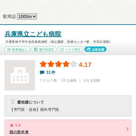
駅周辺
兵庫県立こども病院
兵庫県神戸市中央区港島南町（南公園駅、医療センター駅、市民広場駅）
駐車場あり
電子決済可
マイナ受付
女医在籍
4.17
31件
アクセス数 7月:
1,465
| 6月:
1,538
霰粒腫について
【専門医・資格】
眼科専門医
5.0
頭の形外来