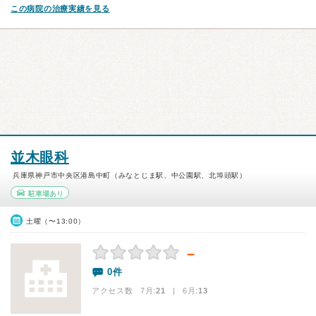
この病院の治療実績を見る
並木眼科
兵庫県神戸市中央区港島中町（みなとじま駅、中公園駅、北埠頭駅）
駐車場あり
土曜（〜13:00）
－
0件
アクセス数 7月:
21
| 6月:
13