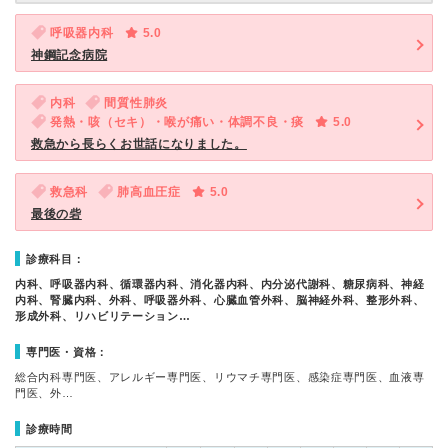
呼吸器内科
5.0
神鋼記念病院
内科
間質性肺炎
発熱・咳（セキ）・喉が痛い・体調不良・痰
5.0
救急から長らくお世話になりました。
救急科
肺高血圧症
5.0
最後の砦
診療科目：
内科、呼吸器内科、循環器内科、消化器内科、内分泌代謝科、糖尿病科、神経
内科、腎臓内科、外科、呼吸器外科、心臓血管外科、脳神経外科、整形外科、
形成外科、リハビリテーション…
専門医・資格：
総合内科専門医、アレルギー専門医、リウマチ専門医、感染症専門医、血液専
門医、外…
診療時間