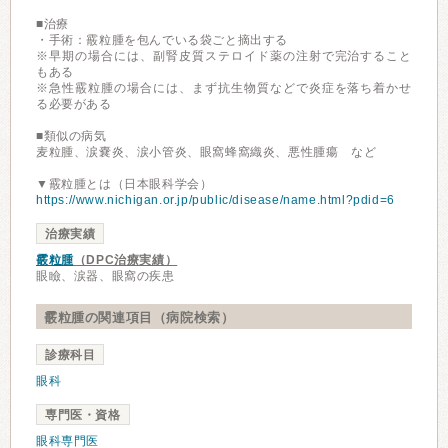
■治療
・手術：霰粒腫を包んでいる袋ごと摘出する
※早期の場合には、副腎皮質ステロイド薬の注射で完治すること
もある
※急性霰粒腫の場合には、まず抗生物質などで炎症を落ち着かせ
る必要がある
■類似の病気
麦粒腫、涙嚢炎、涙小管炎、眼窩蜂窩織炎、悪性腫瘍 など
▼霰粒腫とは（日本眼科学会）
https://www.nichigan.or.jp/public/disease/name.html?pdid=6
治療実績
霰粒腫
（DPC治療実績）
眼瞼、涙器、眼窩の疾患
霰粒腫の関連項目（病院検索）
診療科目
眼科
専門医・資格
眼科専門医