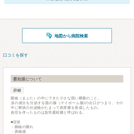
地図から病院検索
口コミを探す
霰粒腫について
詳細
眼瞼（まぶた）の中にできた小さな固い腫瘤のこと。
涙の成分を分泌する脂の腺（マイボーム腺)の出口がつまり、その
中に粥状の分泌物がたまって肉芽腫を形成したもの。
炎症を伴ったものは急性霰粒腫と呼ばれる。
■症状
・眼瞼の腫れ
・異物感