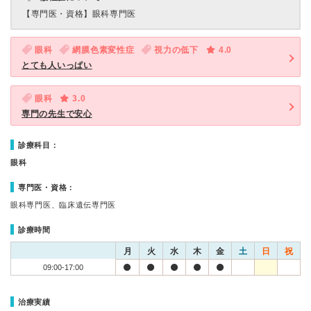
【専門医・資格】
眼科専門医
眼科
網膜色素変性症
視力の低下
4.0
とても人いっぱい
眼科
3.0
専門の先生で安心
診療科目：
眼科
専門医・資格：
眼科専門医、臨床遺伝専門医
診療時間
月
火
水
木
金
土
日
祝
09:00-17:00
治療実績