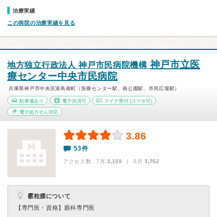
治療実績
この病院の治療実績を見る
神戸市立医
地方独立行政法人 神戸市民病院機構
療センター中央市民病院
兵庫県神戸市中央区港島南町（医療センター駅、南公園駅、市民広場駅）
駐車場あり
電子決済可
マイナ受付
(スマホ可)
電子処方せん対応
3.86
53件
アクセス数 7月:
3,159
| 6月:
3,762
霰粒腫について
【専門医・資格】
眼科専門医