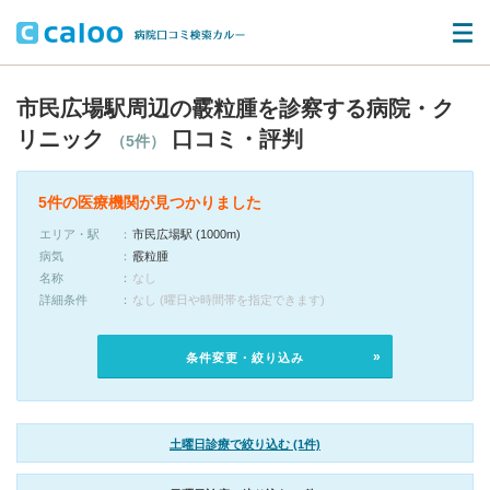
市民広場駅周辺の霰粒腫を診察する病院・ク
リニック
口コミ・評判
（5件）
5件の医療機関が見つかりました
エリア・駅
市民広場駅 (1000m)
病気
霰粒腫
名称
なし
詳細条件
なし (曜日や時間帯を指定できます)
条件変更・絞り込み
土曜日診療で絞り込む (1件)