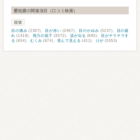
霰粒腫の関連項目（口コミ検索）
症状
目の痛み
(2307)、
目が赤い
(2497)、
目のかゆみ
(3237)、
目の疲
れ
(1416)、
視力の低下
(3072)、
涙が出る
(683)、
目がチラチラす
る
(634)、
むくみ
(674)、
歪んで見える
(411)、
けが
(5553)