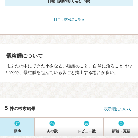
日曜日診療で絞り込む (0件)
口コミ検索はこちら
霰粒腫について
まぶたの中にできた小さな固い腫瘤のこと。自然に治ることはな
いので、霰粒腫を包んでいる袋ごと摘出する場合が多い。
5
件の検索結果
表示順について
標準
★の数
レビュー数
新着・更新