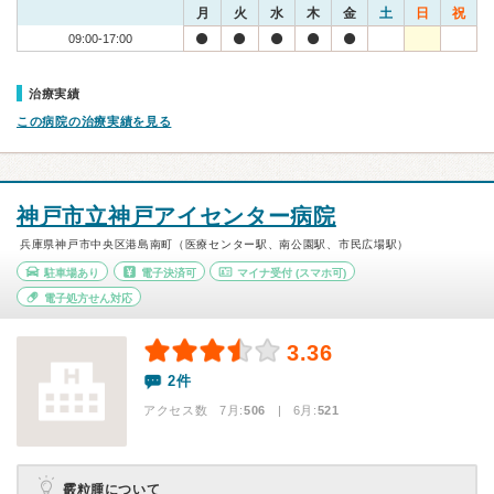
月
火
水
木
金
土
日
祝
09:00-17:00
治療実績
この病院の治療実績を見る
神戸市立神戸アイセンター病院
兵庫県神戸市中央区港島南町（医療センター駅、南公園駅、市民広場駅）
駐車場あり
電子決済可
マイナ受付
(スマホ可)
電子処方せん対応
3.36
2件
アクセス数 7月:
506
| 6月:
521
霰粒腫について