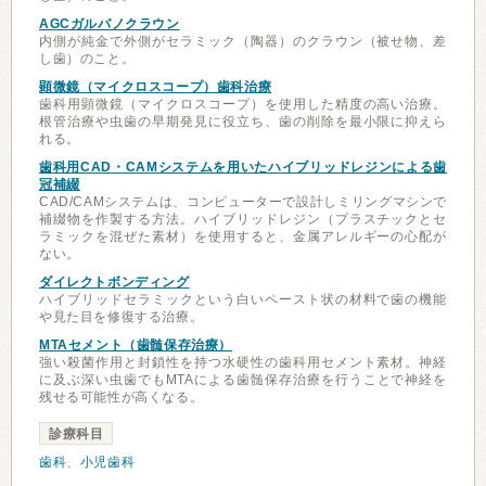
AGCガルバノクラウン
内側が純金で外側がセラミック（陶器）のクラウン（被せ物、差
し歯）のこと。
顕微鏡（マイクロスコープ）歯科治療
歯科用顕微鏡（マイクロスコープ）を使用した精度の高い治療。
根管治療や虫歯の早期発見に役立ち、歯の削除を最小限に抑えら
れる。
歯科用CAD・CAMシステムを用いたハイブリッドレジンによる歯
冠補綴
CAD/CAMシステムは、コンピューターで設計しミリングマシンで
補綴物を作製する方法。ハイブリッドレジン（プラスチックとセ
ラミックを混ぜた素材）を使用すると、金属アレルギーの心配が
ない。
ダイレクトボンディング
ハイブリッドセラミックという白いペースト状の材料で歯の機能
や見た目を修復する治療。
MTAセメント（歯髄保存治療）
強い殺菌作用と封鎖性を持つ水硬性の歯科用セメント素材。神経
に及ぶ深い虫歯でもMTAによる歯髄保存治療を行うことで神経を
残せる可能性が高くなる。
診療科目
歯科
、
小児歯科