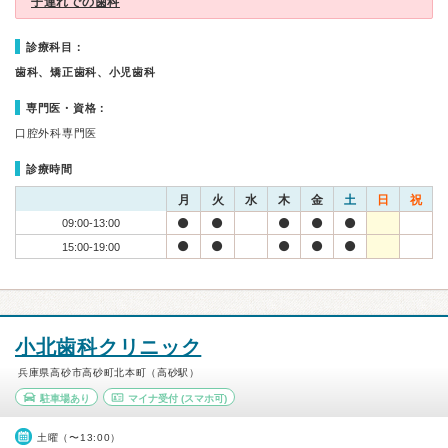
子連れでの歯科
診療科目：
歯科、矯正歯科、小児歯科
専門医・資格：
口腔外科専門医
診療時間
月
火
水
木
金
土
日
祝
09:00-13:00
15:00-19:00
小北歯科クリニック
兵庫県高砂市高砂町北本町（高砂駅）
駐車場あり
マイナ受付
(スマホ可)
土曜（〜13:00）