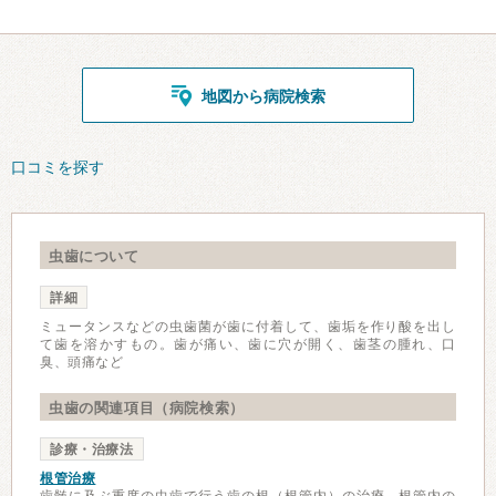
地図から病院検索
口コミを探す
虫歯について
詳細
ミュータンスなどの虫歯菌が歯に付着して、歯垢を作り酸を出し
て歯を溶かすもの。歯が痛い、歯に穴が開く、歯茎の腫れ、口
臭、頭痛など
虫歯の関連項目（病院検索）
診療・治療法
根管治療