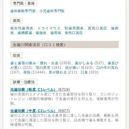
専門医・資格
歯科麻酔専門医
、
小児歯科専門医
病気
根尖性歯周炎
、
ドライマウス
、
智歯周囲炎
、
真性口臭症
、
歯肉
炎
、
歯槽膿漏
、
歯髄炎
、
歯周病
、
仮性口臭症
虫歯の関連項目（口コミ検索）
症状
歯と歯茎の痛み・腫れ・出血
(2358)、
歯がしみる
(527)、
歯並び
が悪い
(222)、
顎の異常
(185)、
頭が痛い
(6103)、
口の中の荒れ
(197)、
発熱
(11444)、
首が腫れる
(211)、
口臭
(103)
診療・治療法
虫歯治療（軽度, C1レベル）
(5719)
歯の表面のエナメル質にできた虫歯部分を削り取り、コンポジッ
トレジン（樹脂の補綴物）で虫歯の進行を抑える。保険適用が可
能。
虫歯治療（中度, C2レベル）
(5977)
歯のエナメル質の下にある象牙質に達した虫歯の治療。麻酔を用
いて虫歯に感染した部分を削り取り、詰め物で歯を修復する。保
険適用が可能。