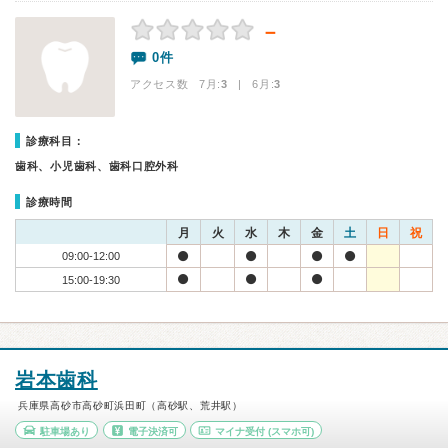
－
0件
アクセス数 7月:
3
| 6月:
3
診療科目：
歯科、小児歯科、歯科口腔外科
診療時間
月
火
水
木
金
土
日
祝
09:00-12:00
15:00-19:30
岩本歯科
兵庫県高砂市高砂町浜田町（高砂駅、荒井駅）
駐車場あり
電子決済可
マイナ受付
(スマホ可)