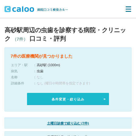
高砂駅周辺の虫歯を診察する病院・クリニッ
ク
口コミ・評判
（7件）
7件の医療機関が見つかりました
エリア・駅
高砂駅 (1000m)
病気
虫歯
名称
なし
詳細条件
なし (曜日や時間帯を指定できます)
条件変更・絞り込み
土曜日診療で絞り込む (7件)