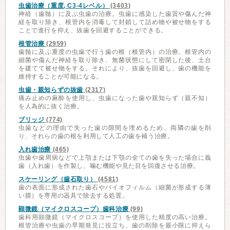
虫歯治療（重度, C3-4レベル）
(3403)
神経（歯髄）に及ぶ虫歯の治療。虫歯に感染した歯質や傷んだ神
経を取り除き、根管内を消毒して封鎖して詰め物や被せ物をする
ことで進行を抑え、抜歯を回避することができる。
根管治療
(2959)
歯髄に及ぶ重度の虫歯で行う歯の根（根管内）の治療。根管内の
細菌や傷んだ神経を取り除き、無菌状態にして密閉した後、土台
を建てて被せ物をする。それにより、抜歯を回避し、歯の機能を
維持することが可能になる。
虫歯・親知らずの抜歯
(2317)
痛み止めの麻酔を使用し、虫歯になった歯や親知らず（親不知）
を人為的に抜く治療。
ブリッジ
(774)
虫歯などの理由で失った歯の隙間を埋めるため、両隣の歯を削
り、それらの歯の根を利用して人工の歯を補う治療。
入れ歯治療
(465)
虫歯や歯周病などで上顎または下顎の全ての歯を失った場合に義
歯（入れ歯）を作製し、噛む機能や見た目を回復させる治療。
スケーリング（歯石取り）
(4581)
歯の表面に形成された歯石やバイオフィルム（細菌が形成する薄
い膜）を専用の器具で除去する処置。
顕微鏡（マイクロスコープ）歯科治療
(99)
歯科用顕微鏡（マイクロスコープ）を使用した精度の高い治療。
根管治療や虫歯の早期発見に役立ち、歯の削除を最小限に抑えら