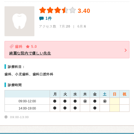
3.40
1件
アクセス数 7月:
20
| 6月:
6
歯科
5.0
綺麗な院内で優しい先生
診療科目：
歯科、小児歯科、歯科口腔外科
診療時間
月
火
水
木
金
土
日
祝
09:00-12:00
14:00-19:00
09:00-13:00