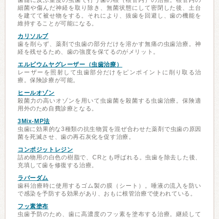
歯髄に及ぶ重度の虫歯で行う歯の根（根管内）の治療。根管内の
細菌や傷んだ神経を取り除き、無菌状態にして密閉した後、土台
を建てて被せ物をする。それにより、抜歯を回避し、歯の機能を
維持することが可能になる。
カリソルブ
歯を削らず、薬剤で虫歯の部分だけを溶かす無痛の虫歯治療。神
経を残せるため、歯の強度を保てるのがメリット。
エルビウムヤグレーザー（虫歯治療）
レーザーを照射して虫歯部分だけをピンポイントに削り取る治
療。保険診療が可能。
ヒールオゾン
殺菌力の高いオゾンを用いて虫歯菌を殺菌する虫歯治療。保険適
用外のため自費診療となる。
3Mix-MP法
虫歯に効果的な3種類の抗生物質を混ぜ合わせた薬剤で虫歯の原因
菌を死滅させ、歯の再石灰化を促す治療。
コンポジットレジン
詰め物用の白色の樹脂で、CRとも呼ばれる。虫歯を除去した後、
充填して歯を修復する治療。
ラバーダム
歯科治療時に使用するゴム製の膜（シート）。唾液の流入を防い
で感染を予防する効果があり、おもに根管治療で使われている。
フッ素塗布
虫歯予防のため、歯に高濃度のフッ素を塗布する治療。継続して