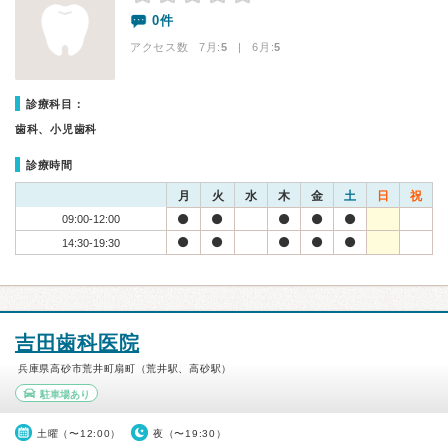
0件
アクセス数 7月:
5
| 6月:
5
診療科目：
歯科、小児歯科
診療時間
月
火
水
木
金
土
日
祝
09:00-12:00
14:30-19:30
吉田歯科医院
兵庫県高砂市荒井町扇町（荒井駅、高砂駅）
駐車場あり
土曜（〜12:00）
夜（〜19:30）