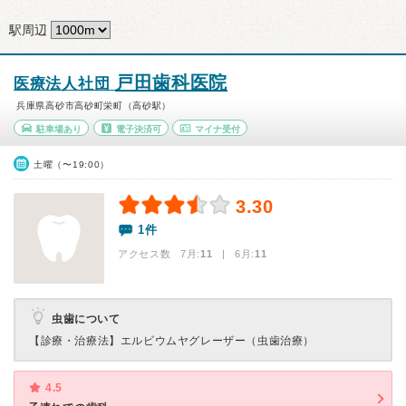
駅周辺
戸田歯科医院
医療法人社団
兵庫県高砂市高砂町栄町（高砂駅）
駐車場あり
電子決済可
マイナ受付
土曜（〜19:00）
3.30
1件
アクセス数 7月:
11
| 6月:
11
虫歯について
【診療・治療法】
エルビウムヤグレーザー（虫歯治療）
4.5