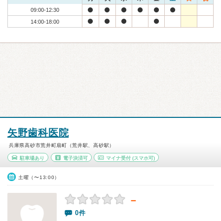
09:00-12:30
14:00-18:00
矢野歯科医院
兵庫県高砂市荒井町扇町（荒井駅、高砂駅）
駐車場あり
電子決済可
マイナ受付
(スマホ可)
土曜（〜13:00）
－
0件