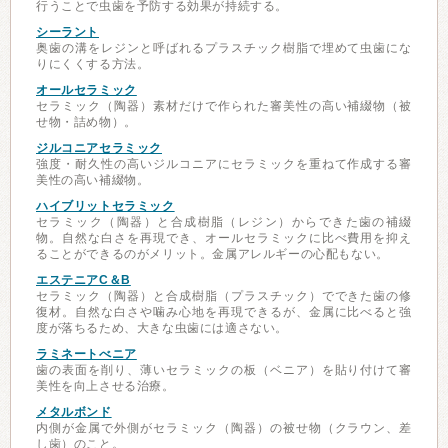
行うことで虫歯を予防する効果が持続する。
シーラント
奥歯の溝をレジンと呼ばれるプラスチック樹脂で埋めて虫歯にな
りにくくする方法。
オールセラミック
セラミック（陶器）素材だけで作られた審美性の高い補綴物（被
せ物・詰め物）。
ジルコニアセラミック
強度・耐久性の高いジルコニアにセラミックを重ねて作成する審
美性の高い補綴物。
ハイブリットセラミック
セラミック（陶器）と合成樹脂（レジン）からできた歯の補綴
物。自然な白さを再現でき、オールセラミックに比べ費用を抑え
ることができるのがメリット。金属アレルギーの心配もない。
エステニアC＆B
セラミック（陶器）と合成樹脂（プラスチック）でできた歯の修
復材。自然な白さや噛み心地を再現できるが、金属に比べると強
度が落ちるため、大きな虫歯には適さない。
ラミネートべニア
歯の表面を削り、薄いセラミックの板（ベニア）を貼り付けて審
美性を向上させる治療。
メタルボンド
内側が金属で外側がセラミック（陶器）の被せ物（クラウン、差
し歯）のこと。