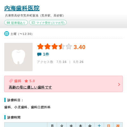
内海歯科医院
兵庫県高砂市荒井町蓮池（荒井駅、高砂駅）
駐車場あり
マイナ受付
(スマホ可)
土曜（〜12:30）
3.40
1件
アクセス数 7月:
16
| 6月:
26
歯科
5.0
高齢の母に優しい歯科です
診療科目：
歯科、小児歯科、歯科口腔外科
診療時間
月
火
水
木
金
土
日
祝