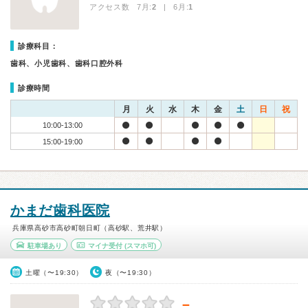
アクセス数 7月:
2
| 6月:
1
診療科目：
歯科、小児歯科、歯科口腔外科
診療時間
月
火
水
木
金
土
日
祝
10:00-13:00
15:00-19:00
かまだ歯科医院
兵庫県高砂市高砂町朝日町（高砂駅、荒井駅）
駐車場あり
マイナ受付
(スマホ可)
土曜（〜19:30）
夜（〜19:30）
－