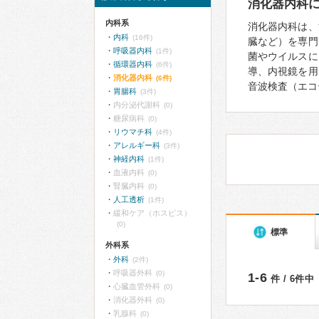
消化器内科
内科系
消化器内科は、
内科
(16件)
臓など）を専門
呼吸器内科
(1件)
菌やウイルスに
循環器内科
(6件)
導、内視鏡を用
消化器内科
(6件)
音波検査（エコ
胃腸科
(3件)
内分泌代謝科
(0)
糖尿病科
(0)
リウマチ科
(4件)
アレルギー科
(3件)
神経内科
(1件)
血液内科
(0)
腎臓内科
(0)
人工透析
(1件)
緩和ケア（ホスピス）
(0)
標準
外科系
外科
(2件)
呼吸器外科
(0)
1-6
件 / 6件中
心臓血管外科
(0)
消化器外科
(0)
乳腺科
(0)