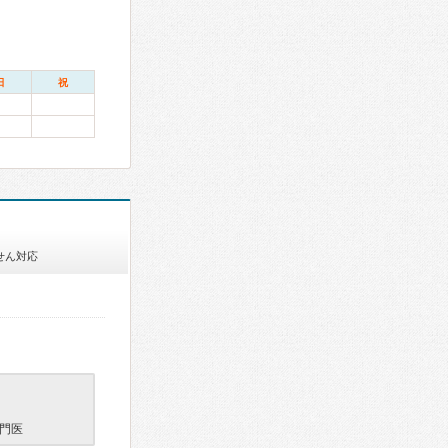
日
祝
せん対応
門医