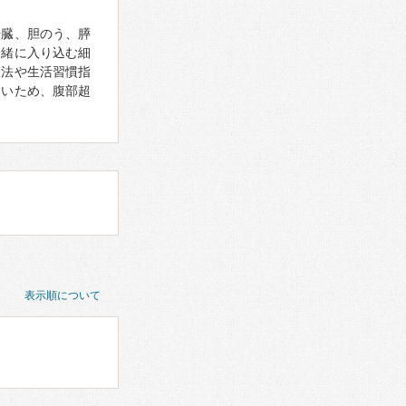
肝臓、胆のう、膵
一緒に入り込む細
療法や生活習慣指
しいため、腹部超
表示順について