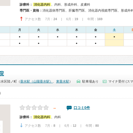
診療科：
消化器内科
、内科、形成外科、皮膚科
専門医・資格：
消化器病専門医、肝臓専門医、消化器内視鏡専門医、形成外
アクセス数 7月：
24
| 6月：
19
| 年間：
169
月
火
水
木
金
土
●
●
●
●
●
●
●
●
●
●
院
垂水区陸ノ町（
垂水駅（山陽垂水駅）
、
東垂水駅
）
駐車場あり
マイナ受付 (スマ
0）
－
口コミ0件
診療科：
消化器内科
、内科
アクセス数 7月：
8
| 6月：
12
| 年間：
80