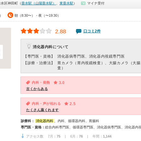
垂水区神田町（
垂水駅（山陽垂水駅）
、
東垂水駅
）
マイナ受付
0）
朝（8:30〜）・夜（〜19:30）
2.88
口コミ2件
消化器内科について
【専門医・資格】
消化器病専門医、消化器内視鏡専門医
【診療・治療法】
胃カメラ（胃内視鏡検査）、大腸カメラ（大腸
査）
内科・発熱
3.0
古くからある
内科・声が枯れる
2.5
たくさん薬くれます
診療科：
消化器内科
、内科、循環器内科、胃腸科
専門医・資格：
アクセス数 7月：
75
| 6月：
76
| 年間：
1,144