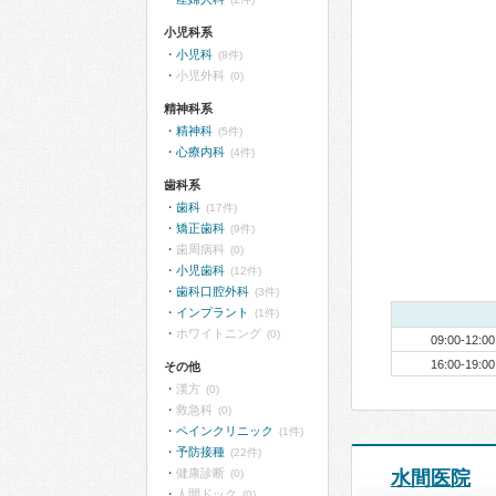
小児科系
小児科
(8件)
小児外科
(0)
精神科系
精神科
(5件)
心療内科
(4件)
歯科系
歯科
(17件)
矯正歯科
(9件)
歯周病科
(0)
小児歯科
(12件)
歯科口腔外科
(3件)
インプラント
(1件)
ホワイトニング
(0)
09:00-12:00
16:00-19:00
その他
漢方
(0)
救急科
(0)
ペインクリニック
(1件)
予防接種
(22件)
健康診断
(0)
水間医院
人間ドック
(0)