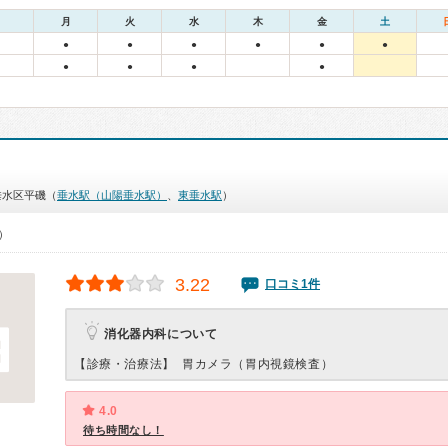
月
火
水
木
金
土
●
●
●
●
●
●
●
●
●
●
垂水区平磯（
垂水駅（山陽垂水駅）
、
東垂水駅
）
0）
3.22
口コミ1件
消化器内科について
【診療・治療法】
胃カメラ（胃内視鏡検査）
4.0
待ち時間なし！