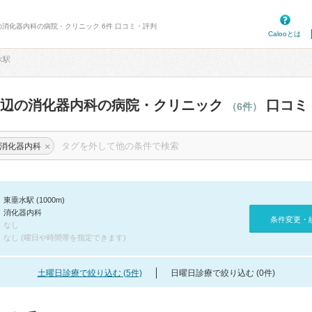
の消化器内科の病院・クリニック 6件 口コミ・評判
Calooとは
水駅
周辺の消化器内科の病院・クリニック
口コミ
（6件）
×
消化器内科
東垂水駅 (1000m)
消化器内科
条件変更・
なし
なし (曜日や時間帯を指定できます)
土曜日診療で絞り込む (5件)
日曜日診療で絞り込む (0件)