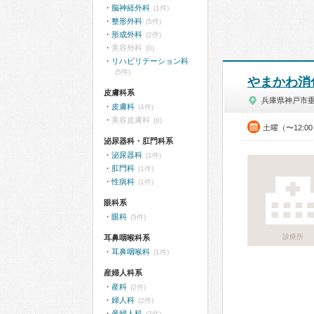
脳神経外科
(1件)
整形外科
(5件)
形成外科
(2件)
美容外科
(0)
リハビリテーション科
(5件)
やまかわ消
皮膚科系
兵庫県神戸市
皮膚科
(4件)
美容皮膚科
(0)
土曜（〜12:0
泌尿器科・肛門科系
泌尿器科
(1件)
肛門科
(1件)
性病科
(1件)
眼科系
眼科
(5件)
診療所
耳鼻咽喉科系
耳鼻咽喉科
(1件)
産婦人科系
産科
(2件)
婦人科
(2件)
産婦人科
(2件)