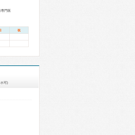
科専門医
日
祝
ホ可)