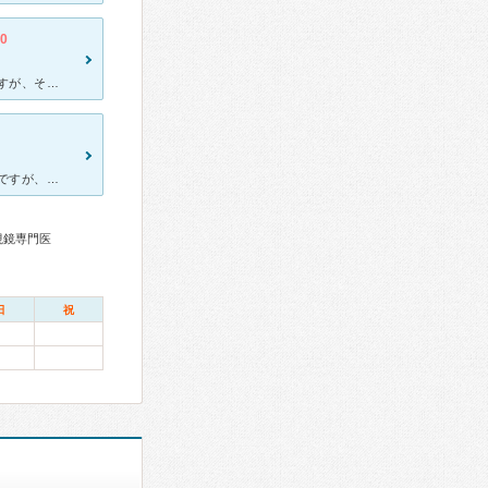
.0
初診でした。 初診も予約と書いてあったので予約の電話を入れたのですが、その時電話対応にあたった方が良くなかった…そう思いながら行くと意外と待ち時間も少なく先生はとてもいい方でした。 看護師さんもと
垂水区役所の向かいのビルにあります。 この辺りは駐車場がなく不便ですが、駅からは近いです。 初診も予約になりますが、痛みなどがある時は、予約なしで診て頂けます。 あまり広い病院ではないので、待合
視鏡専門医
日
祝