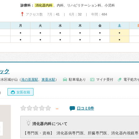
診療科：
消化器内科
、内科、リハビリテーション科、小児科
アクセス数 7月：
41
| 6月：
32
| 年間：
484
月
火
水
木
金
土
●
●
●
●
●
●
●
●
●
●
●
●
ック
垂水区城が山（
滝の茶屋駅
、
東垂水駅
）
駐車場あり
マイナ受付
電子処方
女医在籍
0）
－
口コミ0件
消化器内科について
【専門医・資格】
消化器病専門医、肝臓専門医、消化器内視鏡専