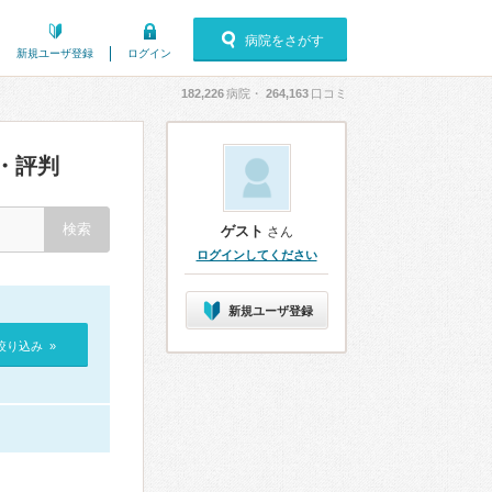
病院をさがす
新規ユーザ登録
ログイン
182,226
病院・
264,163
口コミ
・評判
ゲスト
さん
ログインしてください
新規ユーザ登録
絞り込み »