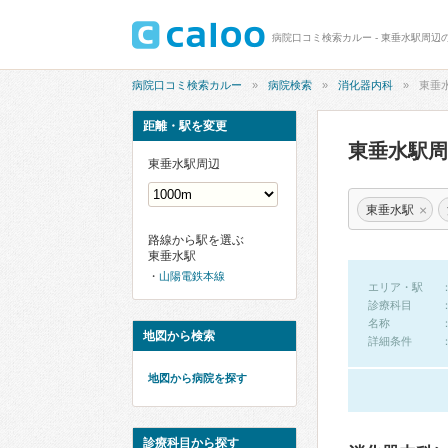
病院口コミ検索カルー - 東垂水駅周辺
病院口コミ検索カルー
病院検索
消化器内科
東垂
距離・駅を変更
東垂水駅
東垂水駅周辺
×
東垂水駅
路線から駅を選ぶ
東垂水駅
山陽電鉄本線
エリア・駅
診療科目
名称
地図から検索
詳細条件
地図から病院を探す
診療科目から探す