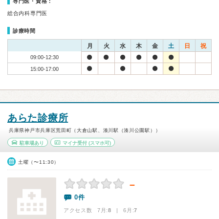
専門医・資格：
総合内科専門医
診療時間
月
火
水
木
金
土
日
祝
09:00-12:30
15:00-17:00
あらた診療所
兵庫県神戸市兵庫区荒田町（大倉山駅、湊川駅（湊川公園駅））
駐車場あり
マイナ受付
(スマホ可)
土曜（〜11:30）
－
0件
アクセス数 7月:
8
| 6月:
7