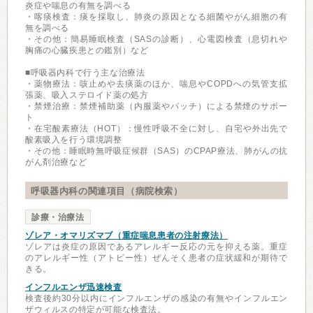
炎症や喘息の有無を調べる
・喀痰検査：痰を採取し、肺炎の原因となる細菌やがん細胞の有
無を調べる
・その他：簡易睡眠検査（SASの診断）、心電図検査（息切れや
胸痛の心臓疾患との鑑別）など
■呼吸器内科で行う主な治療法
・薬物療法：咳止めや去痰薬のほか、喘息やCOPDへの気管支拡
張薬、吸入ステロイド薬の処方
・禁煙治療：禁煙補助薬（内服薬やパッチ）による禁煙のサポー
ト
・在宅酸素療法（HOT）：慢性呼吸不全に対し、自宅や外出先で
酸素吸入を行う環境調整
・その他：睡眠時無呼吸症候群（SAS）のCPAP療法、肺がんの抗
がん剤治療など
呼吸器内科の関連項目（病院検索）
診療・治療法
ゾレア・オマリズマブ（重症喘息患者の注射療法）
ゾレアは炎症の原因であるアレルギー反応の元を抑える薬。重症
のアレルギー性（アトピー性）ぜんそく患者の症状緩和が期待で
きる。
インフルエンザ迅速検査
検査後約30分以内にインフルエンザの感染の有無やインフルエン
ザウィルスの特定が可能な検査法。