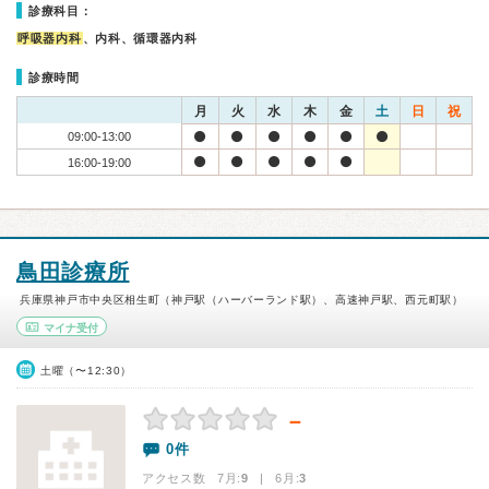
診療科目：
呼吸器内科
、内科、循環器内科
診療時間
月
火
水
木
金
土
日
祝
09:00-13:00
16:00-19:00
鳥田診療所
兵庫県神戸市中央区相生町（神戸駅（ハーバーランド駅）、高速神戸駅、西元町駅）
マイナ受付
土曜（〜12:30）
－
0件
アクセス数 7月:
9
| 6月:
3