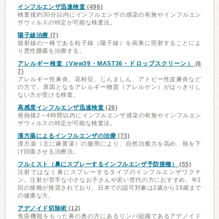
インフルエンザ迅速検査
(496)
検査後約30分以内にインフルエンザの感染の有無やインフルエン
ザウィルスの特定が可能な検査法。
陽子線治療
(7)
放射線の一種である粒子線（陽子線）を病巣に照射することによ
り悪性腫瘍を治療する。
アレルギー検査（View39・MAST36・ドロップスクリーン）
(6
7)
アレルギー性鼻炎、花粉症、じんましん、アトピー性皮膚炎など
の方で、原因となるアレルギー物質（アレルゲン）がはっきりし
ない方が受ける検査。
高感度インフルエンザ迅速検査
(26)
発熱後2～4時間以内にインフルエンザ感染の有無やインフルエン
ザウィルスの特定が可能な検査法。
漢方薬によるインフルエンザの治療
(73)
漢方薬（主に麻黄湯）の服用により、自然治癒力を高め、熱を下
げ回復させる治療法。
フルミスト（鼻にスプレーするインフルエンザ予防接種）
(55)
注射ではなく鼻にスプレーするタイプのインフルエンザワクチ
ン。注射が苦手な小さなお子さんや若い世代の方におすすめ。年1
回の接種が推奨されており、日本での認可対象は2歳から18歳まで
の健康な方。
アデノイド切除術
(12)
免疫機能をもった鼻の奥の方にあるリンパ組織であるアデノイド