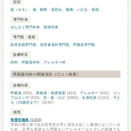
症状
咳（セキ）
、
痰
、
動悸・息切れ
、
胸痛
、
いびき
、
発熱
専門外来
ぜんそく専門外来
、
禁煙外来
専門医・資格
気管支鏡専門医
、
気管食道科専門医
、
呼吸器専門医
診療科目
内科
、
呼吸器外科
、
アレルギー科
呼吸器内科の関連項目（口コミ検索）
診療内容
呼吸器
(856)、
再検査・精密検査
(916)、
アレルギー
(502)、
イン
フルエンザ
(510)、
耳・鼻・のど
(3099)、
全身症状
(1162)、
子ど
も（15歳頃まで）
(2242)
病気
気管支喘息
(1103)
空気の通り道である気管支が常に炎症を起こし敏感となっている
ため、正常な気道なら問題ないアレルギーなど少しの刺激でも