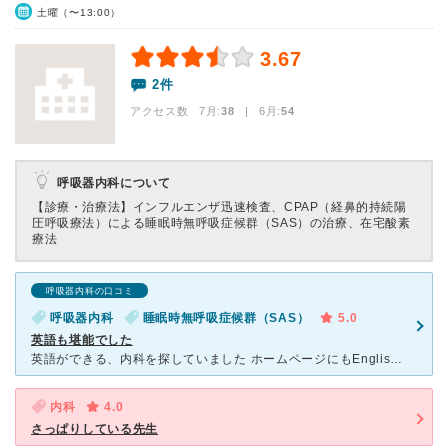
土曜（〜13:00）
3.67
2件
アクセス数 7月:
38
| 6月:
54
呼吸器内科について
【診療・治療法】
インフルエンザ迅速検査、CPAP（経鼻的持続陽
圧呼吸療法）による睡眠時無呼吸症候群（SAS）の治療、在宅酸素
療法
呼吸器内科の口コミ
呼吸器内科
睡眠時無呼吸症候群（SAS）
5.0
英語も堪能でした
英語ができる、内科を探していました ホームページにもEnglish speaker受け入れますと書いてあり、期待して受診しました 日本語があまり出来ない夫の受診でした 院内は、本当にとても綺麗で
内科
4.0
さっぱりしている先生