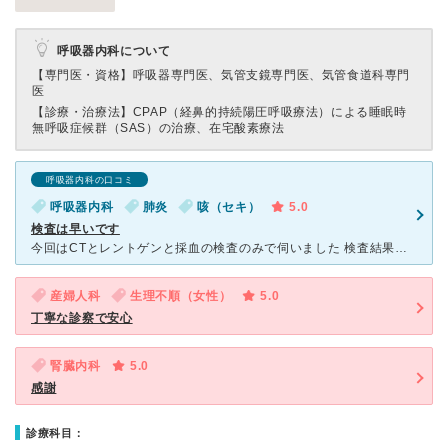
呼吸器内科について
【専門医・資格】
呼吸器専門医、気管支鏡専門医、気管食道科専門
医
【診療・治療法】
CPAP（経鼻的持続陽圧呼吸療法）による睡眠時
無呼吸症候群（SAS）の治療、在宅酸素療法
呼吸器内科の口コミ
呼吸器内科
肺炎
咳（セキ）
5.0
検査は早いです
今回はCTとレントゲンと採血の検査のみで伺いました 検査結果を待つのは当たり前と思っているので診察は別の日に分けてしてます CTのみ9時予約で8時半頃受付をしました 5分もしないうちに呼ばれ直ぐ
産婦人科
生理不順（女性）
5.0
丁寧な診察で安心
腎臓内科
5.0
感謝
診療科目：