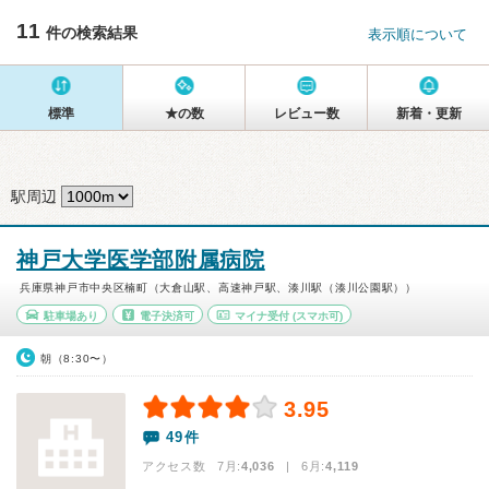
11
件の検索結果
表示順について
標準
★の数
レビュー数
新着・更新
駅周辺
神戸大学医学部附属病院
兵庫県神戸市中央区楠町（大倉山駅、高速神戸駅、湊川駅（湊川公園駅））
駐車場あり
電子決済可
マイナ受付
(スマホ可)
朝（8:30〜）
3.95
49件
アクセス数 7月:
4,036
| 6月:
4,119