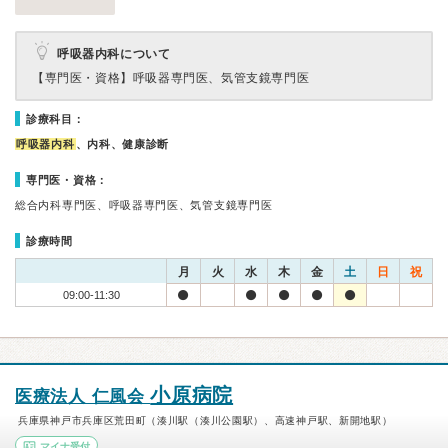
呼吸器内科について
【専門医・資格】
呼吸器専門医、気管支鏡専門医
診療科目：
呼吸器内科
、内科、健康診断
専門医・資格：
総合内科専門医、呼吸器専門医、気管支鏡専門医
診療時間
月
火
水
木
金
土
日
祝
09:00-11:30
小原病院
医療法人 仁風会
兵庫県神戸市兵庫区荒田町（湊川駅（湊川公園駅）、高速神戸駅、新開地駅）
マイナ受付