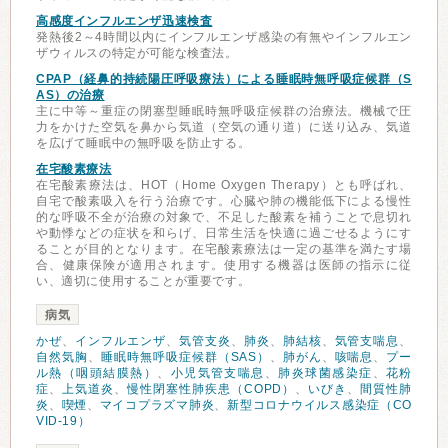
高感度インフルエンザ迅速検査
発熱後2～4時間以内にインフルエンザ感染の有無やインフルエン
ザウィルスの特定が可能な検査法。
CPAP（経鼻的持続陽圧呼吸療法）による睡眠時無呼吸症候群（S
AS）の治療
主に中等～重症の閉塞型睡眠時無呼吸症候群の治療法。機械で圧
力をかけた空気を鼻から気道（空気の通り道）に送り込み、気道
を広げて睡眠中の無呼吸を防止する。
在宅酸素療法
在宅酸素療法は、HOT（Home Oxygen Therapy）とも呼ばれ、
自宅で酸素吸入を行う治療です。心臓や肺の機能低下による慢性
的な呼吸不全が治療の対象で、不足した酸素を補うことで息切れ
や動悸などの症状を和らげ、日常生活を快適に過ごせるようにす
ることが目的となります。在宅酸素療法は一定の基準を満たす場
合、健康保険が適用されます。使用する機器は医師の指示に従
い、適切に使用することが重要です。
病気
かぜ
、
インフルエンザ
、
気管支炎
、
肺炎
、
肺結核
、
気管支喘息
、
自然気胸
、
睡眠時無呼吸症候群（SAS）
、
肺がん
、
咳喘息
、
プー
ル熱（咽頭結膜熱）
、
小児気管支喘息
、
肺炎球菌感染症
、
花粉
症
、
上気道炎
、
慢性閉塞性肺疾患（COPD）
、
いびき
、
間質性肺
炎
、
喫煙
、
マイコプラズマ肺炎
、
新型コロナウイルス感染症（CO
VID-19）