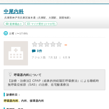
中尾内科
兵庫県神戸市兵庫区塚本通（兵庫駅、大開駅、新開地駅）
駐車場あり
マイナ受付
(スマホ可)
土曜（〜17:00）
－
0件
アクセス数 7月:
12
| 6月:
9
呼吸器内科について
【診療・治療法】
CPAP（経鼻的持続陽圧呼吸療法）による睡眠時
無呼吸症候群（SAS）の治療、在宅酸素療法
診療科目：
呼吸器内科
、内科、循環器内科