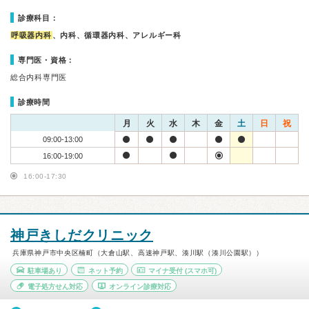
診療科目：
呼吸器内科
、内科、循環器内科、アレルギー科
専門医・資格：
総合内科専門医
診療時間
月
火
水
木
金
土
日
祝
09:00-13:00
16:00-19:00
16:00-17:30
神戸きしだクリニック
兵庫県神戸市中央区楠町（大倉山駅、高速神戸駅、湊川駅（湊川公園駅））
駐車場あり
ネット予約
マイナ受付
(スマホ可)
電子処方せん対応
オンライン診療対応