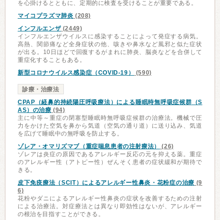
を心掛けるとともに、定期的に検査を受けることが重要である。
マイコプラズマ肺炎
(208)
インフルエンザ
(2449)
インフルエンザウイルスに感染することによって発症する病気。
高熱、関節痛など全身症状の他、咳きや鼻水など風邪と似た症状
が出る。10日ほどで回復するがまれに肺炎、脳炎などを合併して
重症化することもある。
新型コロナウイルス感染症（COVID-19）
(590)
診療・治療法
CPAP（経鼻的持続陽圧呼吸療法）による睡眠時無呼吸症候群（S
AS）の治療
(94)
主に中等～重症の閉塞型睡眠時無呼吸症候群の治療法。機械で圧
力をかけた空気を鼻から気道（空気の通り道）に送り込み、気道
を広げて睡眠中の無呼吸を防止する。
ゾレア・オマリズマブ（重症喘息患者の注射療法）
(26)
ゾレアは炎症の原因であるアレルギー反応の元を抑える薬。重症
のアレルギー性（アトピー性）ぜんそく患者の症状緩和が期待で
きる。
皮下免疫療法（SCIT）によるアレルギー性鼻炎・花粉症の治療
(9
6)
花粉やダニによるアレルギー性鼻炎の症状を改善するための注射
による治療法。対症療法とは異なり即効性はないが、アレルギー
の根治を目指すことができる。