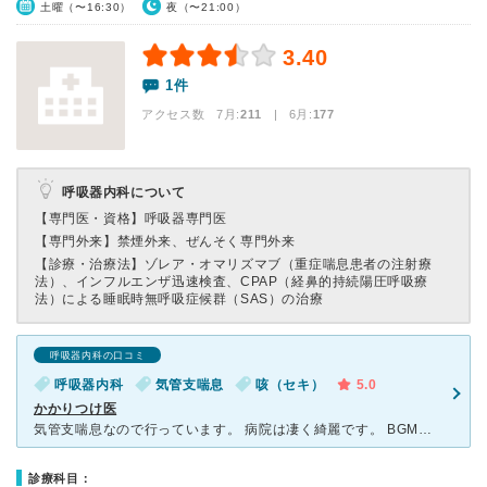
土曜（〜16:30）
夜（〜21:00）
3.40
1件
アクセス数 7月:
211
| 6月:
177
呼吸器内科について
【専門医・資格】
呼吸器専門医
【専門外来】
禁煙外来、ぜんそく専門外来
【診療・治療法】
ゾレア・オマリズマブ（重症喘息患者の注射療
法）、インフルエンザ迅速検査、CPAP（経鼻的持続陽圧呼吸療
法）による睡眠時無呼吸症候群（SAS）の治療
呼吸器内科の口コミ
呼吸器内科
気管支喘息
咳（セキ）
5.0
かかりつけ医
気管支喘息なので行っています。 病院は凄く綺麗です。 BGMも流れててお洒落です。 受付の方も看護師さんも、先生も、親切です。 いつも、わたしは、予約なので。とても明るい雰囲気のある病院です。
診療科目：