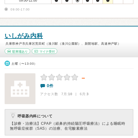
09:00-12:00
09:00-17:00
いしがみ内科
兵庫県神戸市兵庫区荒田町（湊川駅（湊川公園駅）、新開地駅、高速神戸駅）
駐車場あり
マイナ受付
土曜（〜13:00）
－
0件
アクセス数 7月:
10
| 6月:
3
呼吸器内科について
【診療・治療法】
CPAP（経鼻的持続陽圧呼吸療法）による睡眠時
無呼吸症候群（SAS）の治療、在宅酸素療法