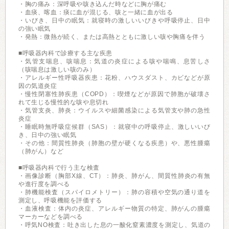
・胸の痛み：深呼吸や咳き込んだ時などに胸が痛む
・血痰、喀血：痰に血が混じる、咳と一緒に血が出る
・いびき、日中の眠気：就寝時の激しいいびきや呼吸停止、日中
の強い眠気
・発熱：微熱が続く、または高熱とともに激しい咳や胸痛を伴う
■呼吸器内科で診療する主な疾患
・気管支喘息、咳喘息：気道の炎症による咳や喘鳴、息苦しさ
（咳喘息は激しい咳のみ）
・アレルギー性呼吸器疾患：花粉、ハウスダスト、カビなどが原
因の気道炎症
・慢性閉塞性肺疾患（COPD）：喫煙などが原因で肺胞が破壊さ
れて生じる慢性的な咳や息切れ
・気管支炎、肺炎：ウイルスや細菌感染による気管支や肺の急性
炎症
・睡眠時無呼吸症候群（SAS）：就寝中の呼吸停止、激しいいび
き、日中の強い眠気
・その他：間質性肺炎（肺胞の壁が硬くなる疾患）や、悪性腫瘍
（肺がん）など
■呼吸器内科で行う主な検査
・画像診断（胸部X線、CT）：肺炎、肺がん、間質性肺炎の有無
や進行度を調べる
・肺機能検査（スパイロメトリー）：肺の容積や空気の通り道を
測定し、呼吸機能を評価する
・血液検査：体内の炎症、アレルギー物質の特定、肺がんの腫瘍
マーカーなどを調べる
・呼気NO検査：吐き出した息の一酸化窒素濃度を測定し、気道の