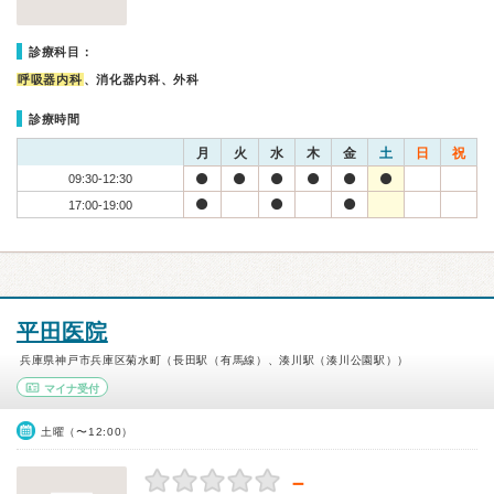
診療科目：
呼吸器内科
、消化器内科、外科
診療時間
月
火
水
木
金
土
日
祝
09:30-12:30
17:00-19:00
平田医院
兵庫県神戸市兵庫区菊水町（長田駅（有馬線）、湊川駅（湊川公園駅））
マイナ受付
土曜（〜12:00）
－