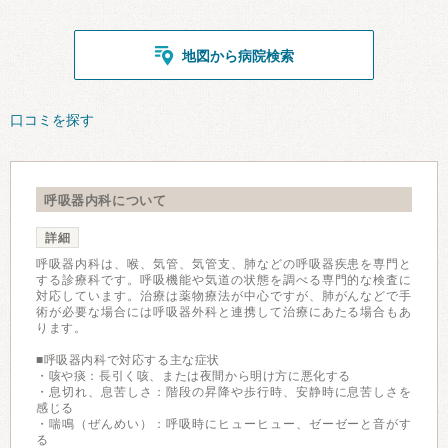
地図から病院検索
口コミを探す
呼吸器内科について
詳細
呼吸器内科は、喉、気管、気管支、肺などの呼吸器疾患を専門と
する診療科です。呼吸機能や気道の状態を調べる専門的な検査に
対応しています。治療は薬物療法が中心ですが、肺がんなどで手
術が必要な場合には呼吸器外科と連携して治療にあたる場合もあ
ります。
■呼吸器内科で対応する主な症状
・咳や痰：長引く咳、または夜間から明け方に悪化する
・息切れ、息苦しさ：階段の昇降や歩行時、安静時に息苦しさを
感じる
・喘鳴（ぜんめい）：呼吸時にヒューヒュー、ゼーゼーと音がす
る