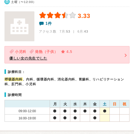
土曜（〜12:00）
3.33
1件
アクセス数 7月:
53
| 6月:
43
小児科
発熱（子供）
4.5
優しい女の先生でした
診療科目：
呼吸器内科
、内科、循環器内科、消化器内科、胃腸科、リハビリテーション
科、肛門科、小児科
診療時間
月
火
水
木
金
土
日
祝
09:00-12:00
16:00-19:00