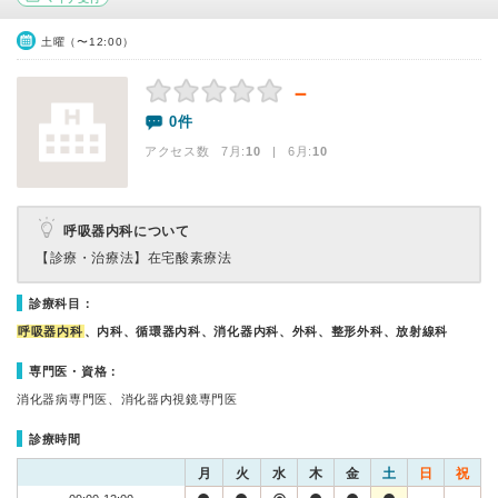
土曜（〜12:00）
－
0件
アクセス数 7月:
10
| 6月:
10
呼吸器内科について
【診療・治療法】
在宅酸素療法
診療科目：
呼吸器内科
、内科、循環器内科、消化器内科、外科、整形外科、放射線科
専門医・資格：
消化器病専門医、消化器内視鏡専門医
診療時間
月
火
水
木
金
土
日
祝