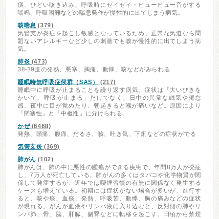
痰、ひどい咳き込み、呼吸時にゼイゼイ・ヒューヒュー音がする
喘鳴、呼吸困難などの喘息発作が慢性的に出てしまう病気。
咳喘息
(379)
気管支が炎症を起こし敏感となっているため、正常な気道なら問
題ないアレルギーなど少しの刺激でも咳が慢性的に出てしまう病
気。
肺炎
(473)
38-39度の発熱、悪寒、胸痛、動悸、咳などがみられる
睡眠時無呼吸症候群（SAS）
(217)
睡眠中に呼吸が止まることを繰り返す病気。症状は「大いびきを
かいて、呼吸が止まる」だけでなく、日中の異常な眠気や倦怠
感、夜中に目が覚めたり、朝起きると喉が痛いなど。原因により
「閉塞性」と「中枢性」に分けられる。
かぜ
(6468)
発熱、頭痛、腹痛、だるさ、咳、吐き気、下痢などの症状がでる
気管支炎
(369)
肺がん
(102)
肺がんは、肺の中に悪性の腫瘍ができる疾患で、年間8万人が発症
し、7万人が死亡している。肺がんの多くはタバコや化学物質が関
係して発症するが、近年では喫煙習慣の有無に関係なく発生する
ケースも増えている。初期には症状がない場合が多いが、進行す
ると、咳や痰、血痰、発熱、呼吸苦、動悸、胸の痛みなどの症状
が現れる。がんが血液やリンパ液に入り込むと、反対側の肺やリ
ンパ節、骨、脳、肝臓、副腎などに転移を起こす。日頃から禁煙