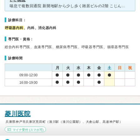
いい病院
喘息で複数回通院 新開地駅から少し歩く雑居ビルの2階 こじんまりとしており、院内も新しくないが、 喘息の吸入薬の説明をして頂き、この吸入薬は最新、こちらは最新の一つ前など、効き目や価格などでどれ
診療科目：
呼吸器内科
、内科、消化器内科
専門医・資格：
総合内科専門医、血液専門医、糖尿病専門医、呼吸器専門医、循環器専門医
診療時間
月
火
水
木
金
土
日
祝
09:00-12:00
16:00-19:00
菱川医院
兵庫県神戸市兵庫区荒田町（湊川駅（湊川公園駅）、大倉山駅、高速神戸駅）
マイナ受付
(スマホ可)