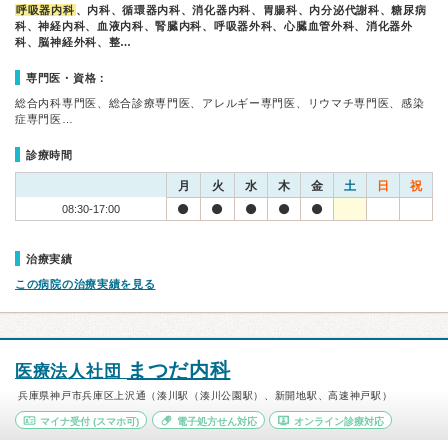
呼吸器内科
、内科、循環器内科、消化器内科、胃腸科、内分泌代謝科、糖尿病
科、神経内科、血液内科、腎臓内科、呼吸器外科、心臓血管外科、消化器外
科、脳神経外科、整…
専門医・資格：
総合内科専門医、総合診療専門医、アレルギー専門医、リウマチ専門医、感染
症専門医…
診療時間
月
火
水
木
金
土
日
祝
08:30-17:00
治療実績
この病院の治療実績を見る
まつだ内科
医療法人社団
兵庫県神戸市兵庫区上沢通（湊川駅（湊川公園駅）、新開地駅、高速神戸駅）
マイナ受付
(スマホ可)
電子処方せん対応
オンライン診療対応