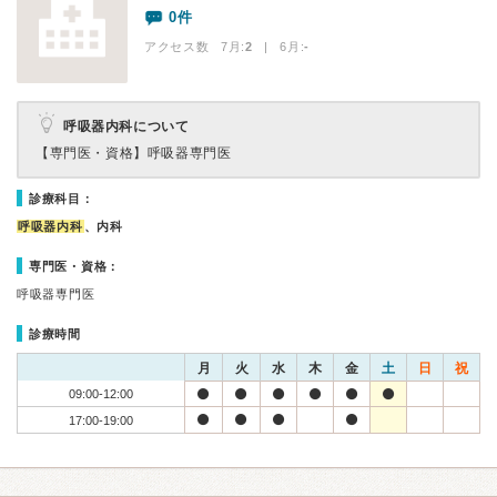
0件
アクセス数 7月:
2
| 6月:
-
呼吸器内科について
【専門医・資格】
呼吸器専門医
診療科目：
呼吸器内科
、内科
専門医・資格：
呼吸器専門医
診療時間
月
火
水
木
金
土
日
祝
09:00-12:00
17:00-19:00