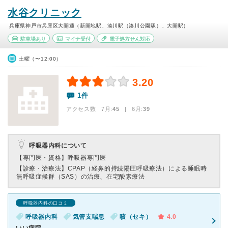
水谷クリニック
兵庫県神戸市兵庫区大開通（新開地駅、湊川駅（湊川公園駅）、大開駅）
駐車場あり
マイナ受付
電子処方せん対応
土曜（〜12:00）
3.20
1件
アクセス数 7月:
45
| 6月:
39
呼吸器内科について
【専門医・資格】
呼吸器専門医
【診療・治療法】
CPAP（経鼻的持続陽圧呼吸療法）による睡眠時
無呼吸症候群（SAS）の治療、在宅酸素療法
呼吸器内科の口コミ
呼吸器内科
気管支喘息
咳（セキ）
4.0