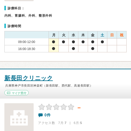
診療科目：
内科、胃腸科、外科、整形外科
診療時間
月
火
水
木
金
土
日
祝
09:00-12:00
16:00-18:30
新長田クリニック
兵庫県神戸市長田区神楽町（新長田駅、西代駅、高速長田駅）
マイナ受付
－
0件
アクセス数 7月:
7
| 6月:
5