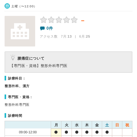
土曜（〜12:00）
－
0件
アクセス数 7月:
13
| 6月:
25
腰痛症について
【専門医・資格】
整形外科専門医
診療科目：
整形外科、漢方
専門医・資格：
整形外科専門医
診療時間
月
火
水
木
金
土
日
祝
09:00-12:00