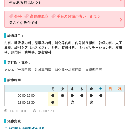
何かある時はいつも
外科
高尿酸血症
手足の関節が痛い
3.5
気さくな先生です
診療科目：
内科、呼吸器内科、循環器内科、消化器内科、内分泌代謝科、神経内科、人工
透析、緩和ケア（ホスピス）、外科、整形外科、リハビリテーション科、皮膚
科、肛門科、精神科、放射線科
専門医・資格：
アレルギー専門医、外科専門医、消化器外科専門医、病理専門医
診療時間
月
火
水
木
金
土
日
祝
09:00-12:00
16:00-18:30
14:00-18:30
15:00-17:00
治療実績
この病院の治療実績を見る