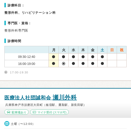
診療科目：
整形外科、リハビリテーション科
専門医・資格：
整形外科専門医
診療時間
月
火
水
木
金
土
日
祝
09:30-12:40
16:00-19:00
17:00-19:30
瀬川外科
医療法人社団誠和会
兵庫県神戸市須磨区大田町（板宿駅、鷹取駅、新長田駅）
駐車場あり
マイナ受付
(スマホ可)
土曜（〜12:00）