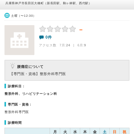
兵庫県神戸市長田区大橋町（新長田駅、駒ヶ林駅、西代駅）
土曜（〜12:30）
－
0件
アクセス数 7月:
24
| 6月:
9
腰痛症について
【専門医・資格】
整形外科専門医
診療科目：
整形外科、リハビリテーション科
専門医・資格：
整形外科専門医
診療時間
月
火
水
木
金
土
日
祝