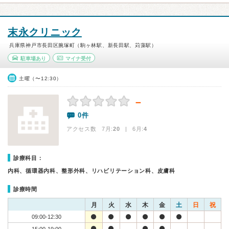
末永クリニック
兵庫県神戸市長田区腕塚町（駒ヶ林駅、新長田駅、苅藻駅）
駐車場あり
マイナ受付
土曜（〜12:30）
－
0件
アクセス数 7月:
20
| 6月:
4
診療科目：
内科、循環器内科、整形外科、リハビリテーション科、皮膚科
診療時間
月
火
水
木
金
土
日
祝
09:00-12:30