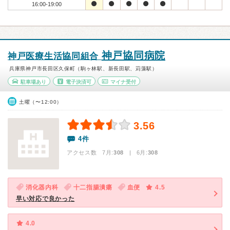
16:00-19:00
神戸協同病院
神戸医療生活協同組合
兵庫県神戸市長田区久保町（駒ヶ林駅、新長田駅、苅藻駅）
駐車場あり
電子決済可
マイナ受付
土曜（〜12:00）
3.56
4件
アクセス数 7月:
308
| 6月:
308
消化器内科
十二指腸潰瘍
血便
4.5
早い対応で良かった
4.0