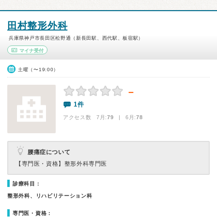
田村整形外科
兵庫県神戸市長田区松野通（新長田駅、西代駅、板宿駅）
マイナ受付
土曜（〜19:00）
－
1件
アクセス数 7月:
79
| 6月:
78
腰痛症について
【専門医・資格】
整形外科専門医
診療科目：
整形外科、リハビリテーション科
専門医・資格：