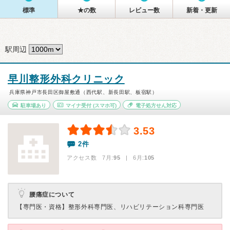
標準
★の数
レビュー数
新着・更新
駅周辺
早川整形外科クリニック
兵庫県神戸市長田区御屋敷通（西代駅、新長田駅、板宿駅）
駐車場あり
マイナ受付
(スマホ可)
電子処方せん対応
3.53
2件
アクセス数 7月:
95
| 6月:
105
腰痛症について
【専門医・資格】
整形外科専門医、リハビリテーション科専門医