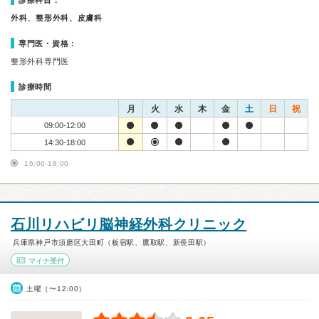
診療科目：
外科、整形外科、皮膚科
専門医・資格：
整形外科専門医
診療時間
月
火
水
木
金
土
日
祝
09:00-12:00
14:30-18:00
16:00-18:00
石川リハビリ脳神経外科クリニック
兵庫県神戸市須磨区大田町（板宿駅、鷹取駅、新長田駅）
マイナ受付
土曜（〜12:00）