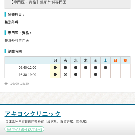
【専門医・資格】
整形外科専門医
診療科目：
整形外科
専門医・資格：
整形外科専門医
診療時間
月
火
水
木
金
土
日
祝
08:40-12:00
16:30-19:00
16:00-18:30
アキヨシクリニック
兵庫県神戸市須磨区飛松町（板宿駅、東須磨駅、西代駅）
マイナ受付
(スマホ可)