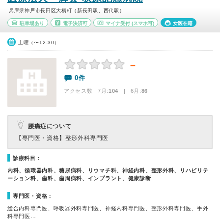
兵庫県神戸市長田区大橋町（新長田駅、西代駅）
駐車場あり
電子決済可
マイナ受付
(スマホ可)
女医在籍
土曜（〜12:30）
－
0件
アクセス数 7月:
104
| 6月:
86
腰痛症について
【専門医・資格】
整形外科専門医
診療科目：
内科、循環器内科、糖尿病科、リウマチ科、神経内科、整形外科、リハビリテ
ーション科、歯科、歯周病科、インプラント、健康診断
専門医・資格：
総合内科専門医、呼吸器外科専門医、神経内科専門医、整形外科専門医、手外
科専門医…