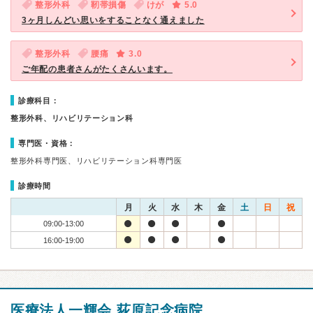
整形外科
靭帯損傷
けが
5.0
3ヶ月しんどい思いをすることなく通えました
整形外科
腰痛
3.0
ご年配の患者さんがたくさんいます。
診療科目：
整形外科、リハビリテーション科
専門医・資格：
整形外科専門医、リハビリテーション科専門医
診療時間
月
火
水
木
金
土
日
祝
09:00-13:00
16:00-19:00
医療法人一輝会 荻原記念病院