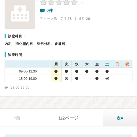
－
0件
アクセス数 7月:
28
| 6月:
26
診療科目：
内科、消化器内科、整形外科、皮膚科
診療時間
月
火
水
木
金
土
日
祝
09:00-12:30
15:00-19:00
13:00-15:00
«前
1/2ページ
次»