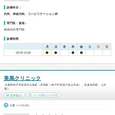
診療科目：
内科、神経内科、リハビリテーション科
専門医・資格：
神経内科専門医
診療時間
月
火
水
木
金
土
日
祝
09:30-12:00
美馬クリニック
兵庫県神戸市長田区大塚町（長田駅（神戸市営地下鉄山手線）、高速長田駅、上沢
駅）
駐車場あり
マイナ受付
(スマホ可)
土曜（〜15:00）