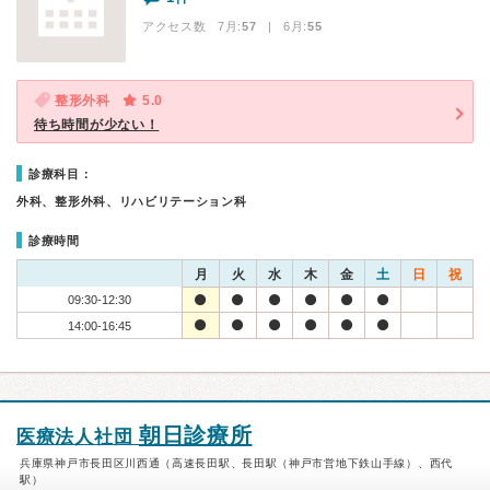
アクセス数 7月:
57
| 6月:
55
整形外科
5.0
待ち時間が少ない！
診療科目：
外科、整形外科、リハビリテーション科
診療時間
月
火
水
木
金
土
日
祝
09:30-12:30
14:00-16:45
朝日診療所
医療法人社団
兵庫県神戸市長田区川西通（高速長田駅、長田駅（神戸市営地下鉄山手線）、西代
駅）