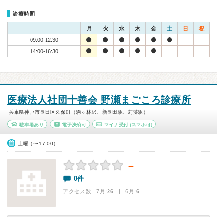
診療時間
月
火
水
木
金
土
日
祝
09:00-12:30
14:00-16:30
医療法人社団十善会 野瀬まごころ診療所
兵庫県神戸市長田区久保町（駒ヶ林駅、新長田駅、苅藻駅）
駐車場あり
電子決済可
マイナ受付
(スマホ可)
土曜（〜17:00）
－
0件
アクセス数 7月:
26
| 6月:
6