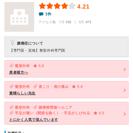
4.21
3件
アクセス数 7月:
392
| 6月:
473
腰痛症について
【専門医・資格】
整形外科専門医
整形外科
5.0
患者様方へ
整形外科
肩こり・肩の痛み
5.0
素晴らしい先生
整形外科
腰椎椎間板ヘルニア
手足が痛い（関節を除く）・手足がしびれる
4.5
とにかく人気で混んでいます