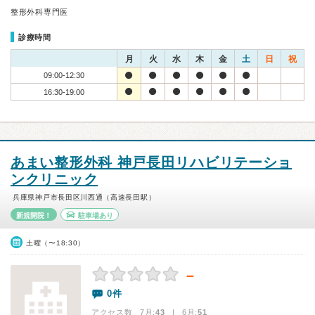
整形外科専門医
診療時間
月
火
水
木
金
土
日
祝
09:00-12:30
16:30-19:00
あまい整形外科 神戸長田リハビリテーショ
ンクリニック
兵庫県神戸市長田区川西通（高速長田駅）
新規開院！
駐車場あり
土曜（〜18:30）
－
0件
アクセス数 7月:
43
| 6月:
51