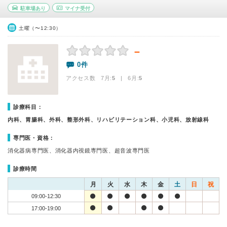
駐車場あり
マイナ受付
土曜（〜12:30）
－
0件
アクセス数 7月:
5
| 6月:
5
診療科目：
内科、胃腸科、外科、整形外科、リハビリテーション科、小児科、放射線科
専門医・資格：
消化器病専門医、消化器内視鏡専門医、超音波専門医
診療時間
月
火
水
木
金
土
日
祝
09:00-12:30
17:00-19:00