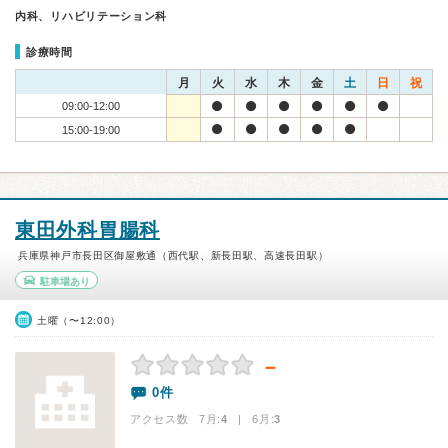
内科、リハビリテーション科
診療時間
月
火
水
木
金
土
日
祝
09:00-12:00
15:00-19:00
東田外科胃腸科
兵庫県神戸市長田区御屋敷通（西代駅、新長田駅、高速長田駅）
駐車場あり
土曜（〜12:00）
－
0件
アクセス数 7月:
4
| 6月:
3