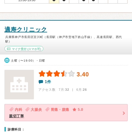
15:00-19:00
適寿クリニック
兵庫県神戸市長田区宮川町（長田駅（神戸市営地下鉄山手線）、高速長田駅、西代
駅）
マイナ受付
(スマホ可)
土曜（〜19:00）・日曜
3.40
1件
アクセス数 7月:
32
| 6月:
26
内科
大腸炎
胃痛・腹痛
5.0
親切丁寧
診療科目：