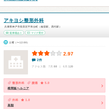
アキヨシ整形外科
兵庫県神戸市長田区平和台町（板宿駅、西代駅）
駐車場あり
マイナ受付
土曜（〜12:00）
2.97
2件
アクセス数 7月:
88
| 6月:
120
整形外科
腰痛
5.0
椎間板ヘルニア
外科
1.0
高額