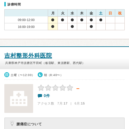
診療時間
月
火
水
木
金
土
日
祝
09:00-12:00
16:00-19:00
吉村整形外科医院
兵庫県神戸市須磨区平田町（板宿駅、東須磨駅、西代駅）
土曜（〜12:00）
朝（8:40〜）
－
0件
アクセス数 7月:
17
| 6月:
15
腰痛症について