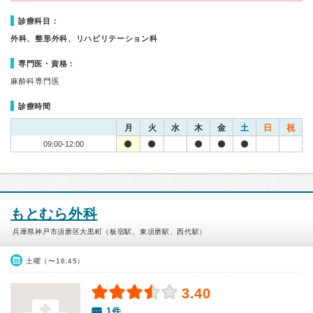
診療科目：
外科、整形外科、リハビリテーション科
専門医・資格：
麻酔科専門医
診療時間
月
火
水
木
金
土
日
祝
09:00-12:00
もとむら外科
兵庫県神戸市須磨区大黒町（板宿駅、東須磨駅、西代駅）
土曜（〜16:45）
3.40
1件