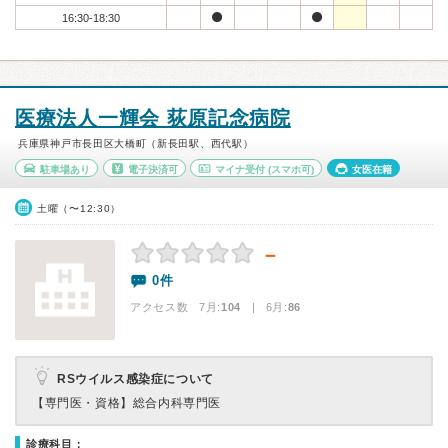
16:30-18:30
医療法人一輝会 荻原記念病院
兵庫県神戸市長田区大橋町（新長田駅、西代駅）
駐車場あり
電子決済可
マイナ受付
(スマホ可)
女医在籍
土曜（〜12:30）
－
0件
アクセス数 7月:
104
| 6月:
86
RSウイルス感染症について
【専門医・資格】
総合内科専門医
診療科目：