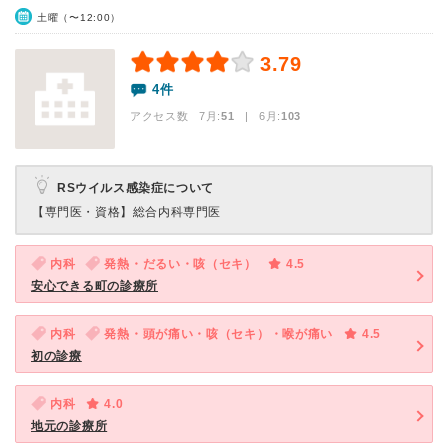
土曜（〜12:00）
3.79
4件
アクセス数 7月:
51
| 6月:
103
RSウイルス感染症について
【専門医・資格】
総合内科専門医
内科
発熱・だるい・咳（セキ）
4.5
安心できる町の診療所
内科
発熱・頭が痛い・咳（セキ）・喉が痛い
4.5
初の診療
内科
4.0
地元の診療所