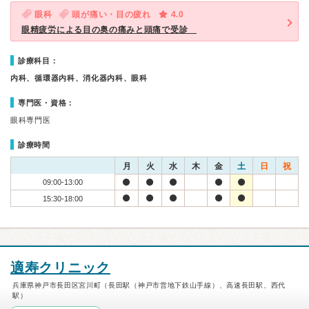
眼科
頭が痛い・目の疲れ
4.0
眼精疲労による目の奥の痛みと頭痛で受診
診療科目：
内科、循環器内科、消化器内科、眼科
専門医・資格：
眼科専門医
診療時間
月
火
水
木
金
土
日
祝
09:00-13:00
15:30-18:00
適寿クリニック
兵庫県神戸市長田区宮川町（長田駅（神戸市営地下鉄山手線）、高速長田駅、西代
駅）