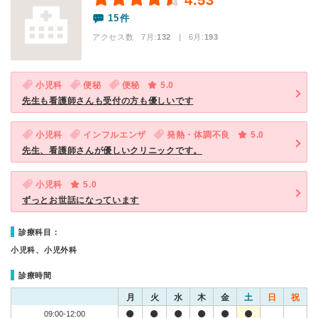
4.53
15件
アクセス数 7月:
132
| 6月:
193
小児科
便秘
便秘
5.0
先生も看護師さんも受付の方も優しいです
小児科
インフルエンザ
発熱・体調不良
5.0
先生、看護師さんが優しいクリニックです。
小児科
5.0
ずっとお世話になっています
診療科目：
小児科、小児外科
診療時間
月
火
水
木
金
土
日
祝
09:00-12:00