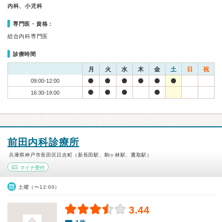
内科、小児科
専門医・資格：
総合内科専門医
診療時間
月
火
水
木
金
土
日
祝
09:00-12:00
16:30-19:00
前田内科診療所
兵庫県神戸市長田区日吉町（新長田駅、駒ヶ林駅、鷹取駅）
マイナ受付
土曜（〜12:00）
3.44