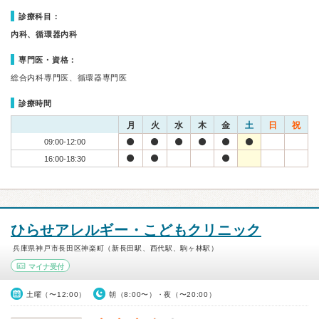
診療科目：
内科、循環器内科
専門医・資格：
総合内科専門医、循環器専門医
診療時間
月
火
水
木
金
土
日
祝
09:00-12:00
16:00-18:30
ひらせアレルギー・こどもクリニック
兵庫県神戸市長田区神楽町（新長田駅、西代駅、駒ヶ林駅）
マイナ受付
土曜（〜12:00）
朝（8:00〜）・夜（〜20:00）