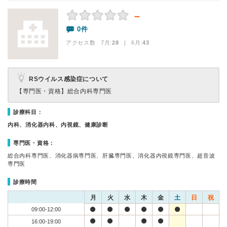
－
0件
アクセス数 7月:
28
| 6月:
43
RSウイルス感染症について
【専門医・資格】
総合内科専門医
診療科目：
内科、消化器内科、内視鏡、健康診断
専門医・資格：
総合内科専門医、消化器病専門医、肝臓専門医、消化器内視鏡専門医、超音波
専門医
診療時間
月
火
水
木
金
土
日
祝
09:00-12:00
16:00-19:00