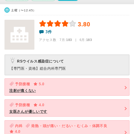
土曜（〜12:45）
3.80
3件
アクセス数 7月:
183
| 6月:
183
RSウイルス感染症について
【専門医・資格】
総合内科専門医
予防接種
5.0
注射が痛くない
予防接種
4.0
女医さんが優しいです
内科
発熱・頭が痛い・だるい・むくみ・体調不良
4.0