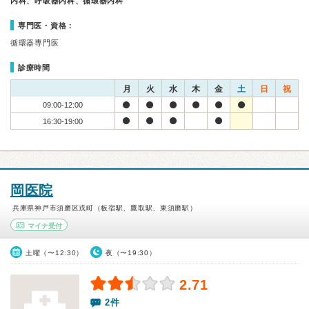
内科、呼吸器内科、循環器内科
専門医・資格：
循環器専門医
診療時間
月
火
水
木
金
土
日
祝
09:00-12:00
16:30-19:00
岡医院
兵庫県神戸市須磨区戎町（板宿駅、鷹取駅、東須磨駅）
マイナ受付
土曜（〜12:30）
夜（〜19:30）
2.71
2件