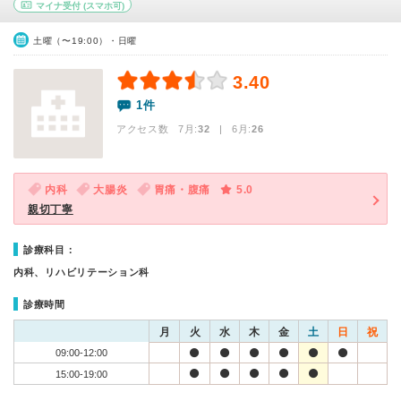
マイナ受付
(スマホ可)
土曜（〜19:00）・日曜
3.40
1件
アクセス数 7月:
32
| 6月:
26
内科
大腸炎
胃痛・腹痛
5.0
親切丁寧
診療科目：
内科、リハビリテーション科
診療時間
月
火
水
木
金
土
日
祝
09:00-12:00
15:00-19:00