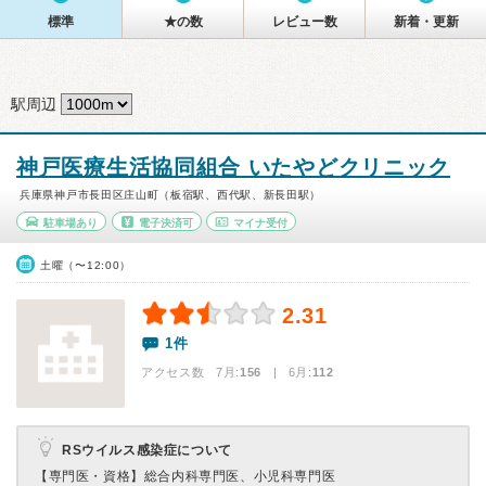
標準
★の数
レビュー数
新着・更新
駅周辺
神戸医療生活協同組合 いたやどクリニック
兵庫県神戸市長田区庄山町（板宿駅、西代駅、新長田駅）
駐車場あり
電子決済可
マイナ受付
土曜（〜12:00）
2.31
1件
アクセス数 7月:
156
| 6月:
112
RSウイルス感染症について
【専門医・資格】
総合内科専門医、小児科専門医