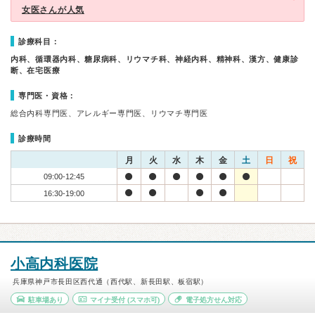
女医さんが人気
診療科目：
内科、循環器内科、糖尿病科、リウマチ科、神経内科、精神科、漢方、健康診
断、在宅医療
専門医・資格：
総合内科専門医、アレルギー専門医、リウマチ専門医
診療時間
月
火
水
木
金
土
日
祝
09:00-12:45
16:30-19:00
小高内科医院
兵庫県神戸市長田区西代通（西代駅、新長田駅、板宿駅）
駐車場あり
マイナ受付
(スマホ可)
電子処方せん対応