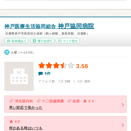
神戸協同病院
神戸医療生活協同組合
兵庫県神戸市長田区久保町（駒ヶ林駅、新長田駅、苅藻駅）
駐車場あり
電子決済可
マイナ受付
土曜（〜12:00）
3.56
4件
アクセス数 7月:
308
| 6月:
308
消化器内科
十二指腸潰瘍
血便
4.5
早い対応で良かった
4.0
何かある時はいつも