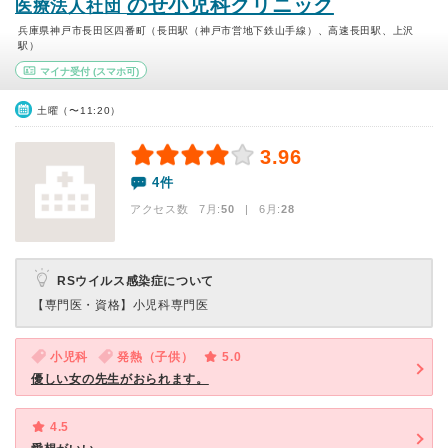
のせ小児科クリニック
医療法人社団
兵庫県神戸市長田区四番町（長田駅（神戸市営地下鉄山手線）、高速長田駅、上沢
駅）
マイナ受付
(スマホ可)
土曜（〜11:20）
3.96
4件
アクセス数 7月:
50
| 6月:
28
RSウイルス感染症について
【専門医・資格】
小児科専門医
小児科
発熱（子供）
5.0
優しい女の先生がおられます。
4.5