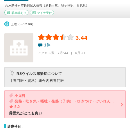
兵庫県神戸市長田区大橋町（新長田駅、駒ヶ林駅、西代駅）
駐車場あり
マイナ受付
土曜（〜12:00）
3.44
1件
アクセス数 7月:
33
| 6月:
27
RSウイルス感染症について
【専門医・資格】
総合内科専門医
小児科
発熱・吐き気・嘔吐・発熱（子供）・ひきつけ・けいれん（子供）・腹痛・吐き気・嘔吐（子供）・発疹（子供）・咳・呼吸困難（子供）・下痢（子供）
5.0
雰囲気がとても良い
診療科目：