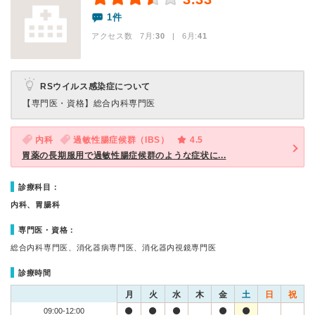
1件
アクセス数 7月:
30
| 6月:
41
RSウイルス感染症について
【専門医・資格】
総合内科専門医
内科
過敏性腸症候群（IBS）
4.5
胃薬の長期服用で過敏性腸症候群のような症状に...
診療科目：
内科、胃腸科
専門医・資格：
総合内科専門医、消化器病専門医、消化器内視鏡専門医
診療時間
月
火
水
木
金
土
日
祝
09:00-12:00