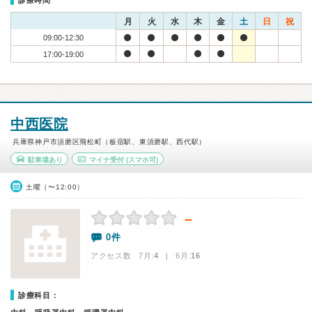
診療時間
月
火
水
木
金
土
日
祝
09:00-12:30
17:00-19:00
中西医院
兵庫県神戸市須磨区飛松町（板宿駅、東須磨駅、西代駅）
駐車場あり
マイナ受付
(スマホ可)
土曜（〜12:00）
－
0件
アクセス数 7月:
4
| 6月:
16
診療科目：