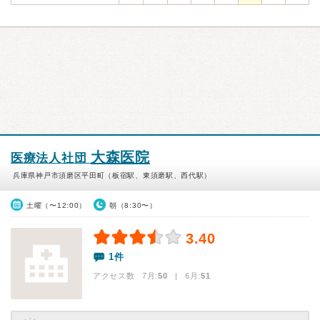
大森医院
医療法人社団
兵庫県神戸市須磨区平田町（板宿駅、東須磨駅、西代駅）
土曜（〜12:00）
朝（8:30〜）
3.40
1件
アクセス数 7月:
50
| 6月:
51