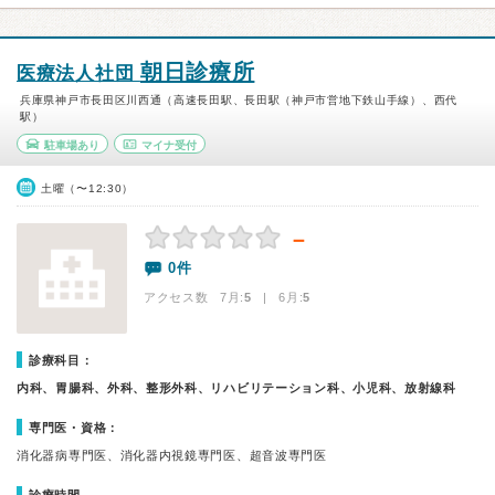
朝日診療所
医療法人社団
兵庫県神戸市長田区川西通（高速長田駅、長田駅（神戸市営地下鉄山手線）、西代
駅）
駐車場あり
マイナ受付
土曜（〜12:30）
－
0件
アクセス数 7月:
5
| 6月:
5
診療科目：
内科、胃腸科、外科、整形外科、リハビリテーション科、小児科、放射線科
専門医・資格：
消化器病専門医、消化器内視鏡専門医、超音波専門医