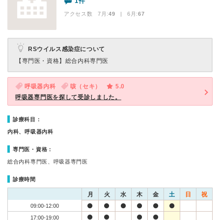
1件
アクセス数 7月:
49
| 6月:
67
RSウイルス感染症について
【専門医・資格】
総合内科専門医
呼吸器内科
咳（セキ）
5.0
呼吸器専門医を探して受診しました。
診療科目：
内科、呼吸器内科
専門医・資格：
総合内科専門医、呼吸器専門医
診療時間
月
火
水
木
金
土
日
祝
09:00-12:00
17:00-19:00