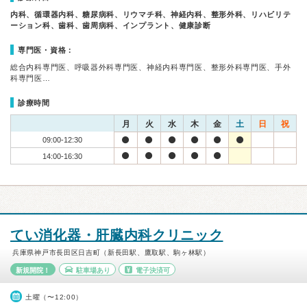
内科、循環器内科、糖尿病科、リウマチ科、神経内科、整形外科、リハビリテ
ーション科、歯科、歯周病科、インプラント、健康診断
専門医・資格：
総合内科専門医、呼吸器外科専門医、神経内科専門医、整形外科専門医、手外
科専門医…
診療時間
月
火
水
木
金
土
日
祝
09:00-12:30
14:00-16:30
てい消化器・肝臓内科クリニック
兵庫県神戸市長田区日吉町（新長田駅、鷹取駅、駒ヶ林駅）
新規開院！
駐車場あり
電子決済可
土曜（〜12:00）