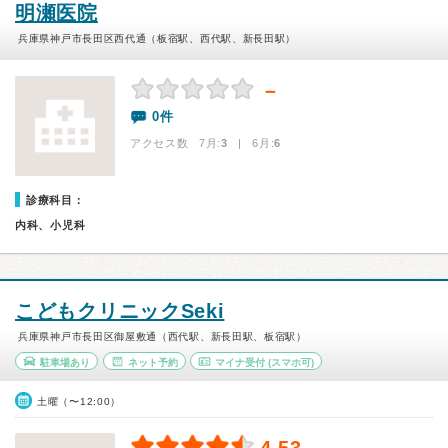
明瀬医院
兵庫県神戸市長田区西代通（板宿駅、西代駅、新長田駅）
－
0件
アクセス数 7月:
3
| 6月:
6
診療科目：
内科、小児科
こどもクリニックSeki
兵庫県神戸市長田区御屋敷通（西代駅、新長田駅、板宿駅）
駐車場あり
ネット予約
マイナ受付
(スマホ可)
土曜（〜12:00）