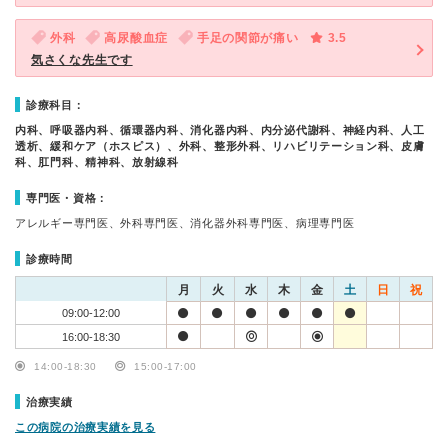
外科
高尿酸血症
手足の関節が痛い
3.5
気さくな先生です
診療科目：
内科、呼吸器内科、循環器内科、消化器内科、内分泌代謝科、神経内科、人工
透析、緩和ケア（ホスピス）、外科、整形外科、リハビリテーション科、皮膚
科、肛門科、精神科、放射線科
専門医・資格：
アレルギー専門医、外科専門医、消化器外科専門医、病理専門医
診療時間
月
火
水
木
金
土
日
祝
09:00-12:00
16:00-18:30
14:00-18:30
15:00-17:00
治療実績
この病院の治療実績を見る