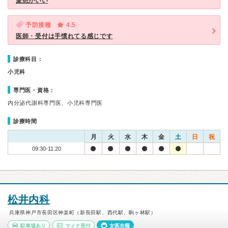
愛想がいい
予防接種
4.5
医師・受付は手慣れてる感じです
診療科目：
小児科
専門医・資格：
内分泌代謝科専門医、小児科専門医
診療時間
月
火
水
木
金
土
日
祝
09:30-11:20
松井内科
兵庫県神戸市長田区神楽町（新長田駅、西代駅、駒ヶ林駅）
駐車場あり
マイナ受付
女医在籍