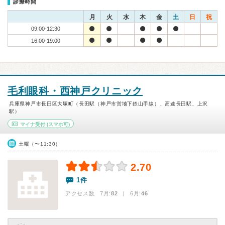
診療時間
月
火
水
木
金
土
日
祝
09:00-12:30
16:00-19:00
毛利眼科・西神戸クリニック
兵庫県神戸市長田区大塚町（長田駅（神戸市営地下鉄山手線）、高速長田駅、上沢
駅）
マイナ受付
(スマホ可)
土曜（〜11:30）
2.70
1件
アクセス数 7月:
82
| 6月:
46