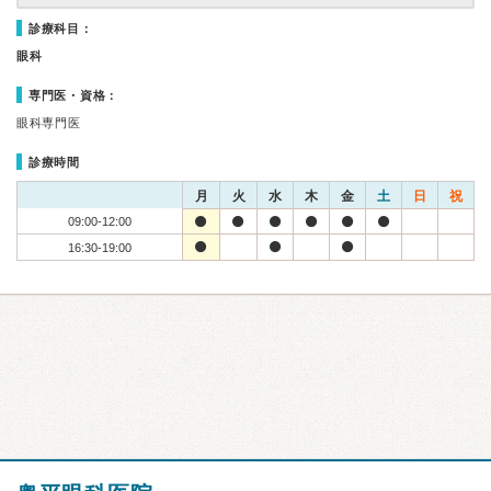
診療科目：
眼科
専門医・資格：
眼科専門医
診療時間
月
火
水
木
金
土
日
祝
09:00-12:00
16:30-19:00