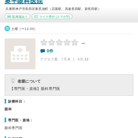
奥平眼科医院
兵庫県神戸市長田区東尻池町（苅藻駅、高速長田駅、新長田駅）
駐車場あり
マイナ受付
(スマホ可)
土曜（〜12:30）
－
0件
アクセス数 7月:
6
| 6月:
12
老眼について
【専門医・資格】
眼科専門医
診療科目：
眼科
専門医・資格：
眼科専門医