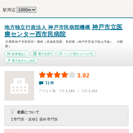
駅周辺
神戸市立医
地方独立行政法人 神戸市民病院機構
療センター西市民病院
兵庫県神戸市長田区一番町（高速長田駅、長田駅（神戸市営地下鉄山手線）、大開
駅）
駐車場あり
電子決済可
マイナ受付
(スマホ可)
電子処方せん対応
3.92
31件
アクセス数 7月:
1,182
| 6月:
1,151
老眼について
【専門医・資格】
眼科専門医