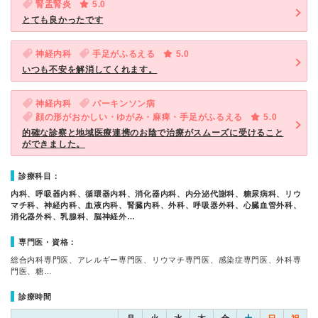
腎盂腎炎
5.0
とても良かったです
神経内科
手足がふるえる
5.0
いつも不安を解消してくれます。
神経内科
パーキンソン病
顔の形がおかしい・ゆがみ・麻痺・手足がふるえる
5.0
的確な診察と地域医療連携のお陰で治療がスムーズに受けること
ができました。
診療科目：
内科、呼吸器内科、循環器内科、消化器内科、内分泌代謝科、糖尿病科、リウ
マチ科、神経内科、血液内科、腎臓内科、外科、呼吸器外科、心臓血管外科、
消化器外科、乳腺科、脳神経外…
専門医・資格：
総合内科専門医、アレルギー専門医、リウマチ専門医、感染症専門医、外科専
門医、糖…
診療時間