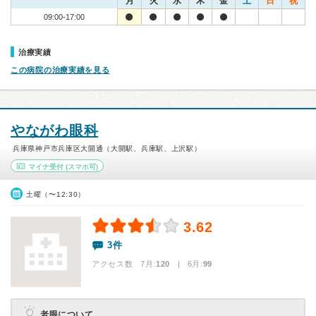
月
火
水
木
金
土
日
祝
09:00-17:00
治療実績
この病院の治療実績を見る
やながわ眼科
兵庫県神戸市兵庫区大開通（大開駅、兵庫駅、上沢駅）
マイナ受付
(スマホ可)
土曜（〜12:30）
3.62
3件
アクセス数 7月:
120
| 6月:
99
老眼について