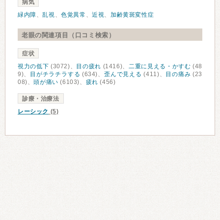
病気
緑内障
、
乱視
、
色覚異常
、
近視
、
加齢黄斑変性症
老眼の関連項目（口コミ検索）
症状
視力の低下
(3072)、
目の疲れ
(1416)、
二重に見える・かすむ
(48
9)、
目がチラチラする
(634)、
歪んで見える
(411)、
目の痛み
(23
08)、
頭が痛い
(6103)、
疲れ
(456)
診療・治療法
レーシック
(5)