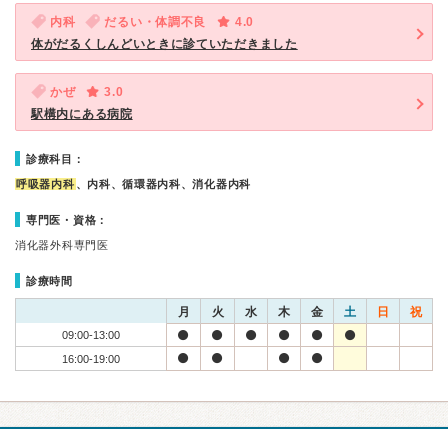
内科
だるい・体調不良
4.0
体がだるくしんどいときに診ていただきました
かぜ
3.0
駅構内にある病院
診療科目：
呼吸器内科
、内科、循環器内科、消化器内科
専門医・資格：
消化器外科専門医
診療時間
月
火
水
木
金
土
日
祝
09:00-13:00
16:00-19:00