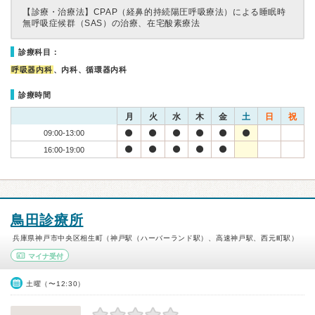
【診療・治療法】
CPAP（経鼻的持続陽圧呼吸療法）による睡眠時
無呼吸症候群（SAS）の治療、在宅酸素療法
診療科目：
呼吸器内科
、内科、循環器内科
診療時間
月
火
水
木
金
土
日
祝
09:00-13:00
16:00-19:00
鳥田診療所
兵庫県神戸市中央区相生町（神戸駅（ハーバーランド駅）、高速神戸駅、西元町駅）
マイナ受付
土曜（〜12:30）