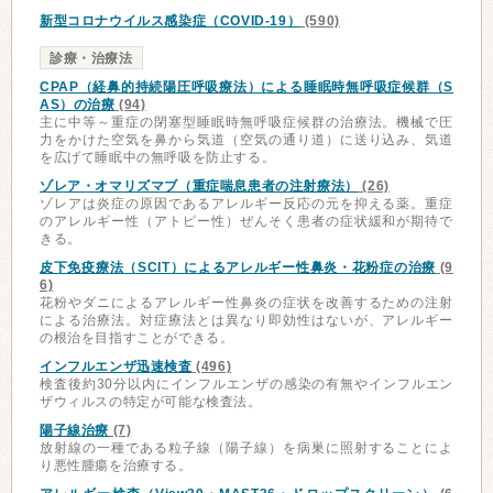
新型コロナウイルス感染症（COVID-19）
(590)
診療・治療法
CPAP（経鼻的持続陽圧呼吸療法）による睡眠時無呼吸症候群（S
AS）の治療
(94)
主に中等～重症の閉塞型睡眠時無呼吸症候群の治療法。機械で圧
力をかけた空気を鼻から気道（空気の通り道）に送り込み、気道
を広げて睡眠中の無呼吸を防止する。
ゾレア・オマリズマブ（重症喘息患者の注射療法）
(26)
ゾレアは炎症の原因であるアレルギー反応の元を抑える薬。重症
のアレルギー性（アトピー性）ぜんそく患者の症状緩和が期待で
きる。
皮下免疫療法（SCIT）によるアレルギー性鼻炎・花粉症の治療
(9
6)
花粉やダニによるアレルギー性鼻炎の症状を改善するための注射
による治療法。対症療法とは異なり即効性はないが、アレルギー
の根治を目指すことができる。
インフルエンザ迅速検査
(496)
検査後約30分以内にインフルエンザの感染の有無やインフルエン
ザウィルスの特定が可能な検査法。
陽子線治療
(7)
放射線の一種である粒子線（陽子線）を病巣に照射することによ
り悪性腫瘍を治療する。