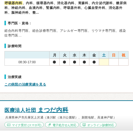
呼吸器内科
、内科、循環器内科、消化器内科、胃腸科、内分泌代謝科、糖尿病
科、神経内科、血液内科、腎臓内科、呼吸器外科、心臓血管外科、消化器外
科、脳神経外科、整…
専門医・資格：
総合内科専門医、総合診療専門医、アレルギー専門医、リウマチ専門医、感染
症専門医…
診療時間
月
火
水
木
金
土
日
祝
08:30-17:00
治療実績
この病院の治療実績を見る
まつだ内科
医療法人社団
兵庫県神戸市兵庫区上沢通（湊川駅（湊川公園駅）、新開地駅、高速神戸駅）
マイナ受付
(スマホ可)
電子処方せん対応
オンライン診療対応