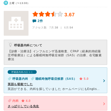
土曜（〜13:00）
3.67
2件
アクセス数 7月:
38
| 6月:
54
呼吸器内科について
【診療・治療法】
インフルエンザ迅速検査、CPAP（経鼻的持続陽
圧呼吸療法）による睡眠時無呼吸症候群（SAS）の治療、在宅酸素
療法
呼吸器内科の口コミ
呼吸器内科
睡眠時無呼吸症候群（SAS）
5.0
英語も堪能でした
英語ができる、内科を探していました ホームページにもEnglish speaker受け入れますと書いてあり、期待して受診しました 日本語があまり出来ない夫の受診でした 院内は、本当にとても綺麗で
内科
4.0
さっぱりしている先生