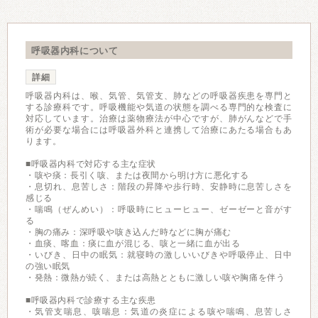
呼吸器内科について
詳細
呼吸器内科は、喉、気管、気管支、肺などの呼吸器疾患を専門と
する診療科です。呼吸機能や気道の状態を調べる専門的な検査に
対応しています。治療は薬物療法が中心ですが、肺がんなどで手
術が必要な場合には呼吸器外科と連携して治療にあたる場合もあ
ります。
■呼吸器内科で対応する主な症状
・咳や痰：長引く咳、または夜間から明け方に悪化する
・息切れ、息苦しさ：階段の昇降や歩行時、安静時に息苦しさを
感じる
・喘鳴（ぜんめい）：呼吸時にヒューヒュー、ゼーゼーと音がす
る
・胸の痛み：深呼吸や咳き込んだ時などに胸が痛む
・血痰、喀血：痰に血が混じる、咳と一緒に血が出る
・いびき、日中の眠気：就寝時の激しいいびきや呼吸停止、日中
の強い眠気
・発熱：微熱が続く、または高熱とともに激しい咳や胸痛を伴う
■呼吸器内科で診療する主な疾患
・気管支喘息、咳喘息：気道の炎症による咳や喘鳴、息苦しさ