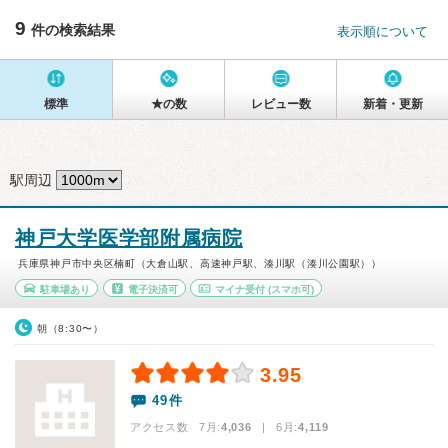
9
件の検索結果
表示順について
標準
★の数
レビュー数
新着・更新
駅周辺
神戸大学医学部附属病院
兵庫県神戸市中央区楠町（大倉山駅、高速神戸駅、湊川駅（湊川公園駅））
駐車場あり
電子決済可
マイナ受付
(スマホ可)
朝（8:30〜）
3.95
49件
アクセス数 7月:
4,036
| 6月:
4,119