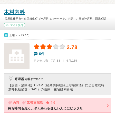
木村内科
兵庫県神戸市中央区相生町（神戸駅（ハーバーランド駅）、高速神戸駅、西元町駅）
マイナ受付
土曜（〜13:00）
2.78
6件
アクセス数 7月:
83
| 6月:
159
呼吸器内科について
【診療・治療法】
CPAP（経鼻的持続陽圧呼吸療法）による睡眠時
無呼吸症候群（SAS）の治療、在宅酸素療法
内科
気管支喘息
4.0
待ち時間も短く、早く終わらせたい人にはピッタリ