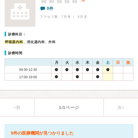
－
0件
アクセス数 7月:
9
| 6月:
3
診療科目：
呼吸器内科
、消化器内科、外科
診療時間
月
火
水
木
金
土
日
祝
09:30-12:30
17:00-19:00
«前
1/1ページ
次»
9件の医療機関が見つかりました