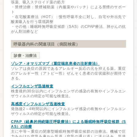
張薬、吸入ステロイド薬の処方
・禁煙治療：禁煙補助薬（内服薬やパッチ）による禁煙のサポー
ト
・在宅酸素療法（HOT）：慢性呼吸不全に対し、自宅や外出先で
酸素吸入を行う環境調整
・その他：睡眠時無呼吸症候群（SAS）のCPAP療法、肺がんの抗
がん剤治療など
呼吸器内科の関連項目（病院検索）
診療・治療法
ゾレア・オマリズマブ（重症喘息患者の注射療法）
ゾレアは炎症の原因であるアレルギー反応の元を抑える薬。重症
のアレルギー性（アトピー性）ぜんそく患者の症状緩和が期待で
きる。
インフルエンザ迅速検査
検査後約30分以内にインフルエンザの感染の有無やインフルエン
ザウィルスの特定が可能な検査法。
高感度インフルエンザ迅速検査
発熱後2～4時間以内にインフルエンザ感染の有無やインフルエン
ザウィルスの特定が可能な検査法。
CPAP（経鼻的持続陽圧呼吸療法）による睡眠時無呼吸症候群（S
AS）の治療
主に中等～重症の閉塞型睡眠時無呼吸症候群の治療法。機械で圧
力をかけた空気を鼻から気道（空気の通り道）に送り込み、気道