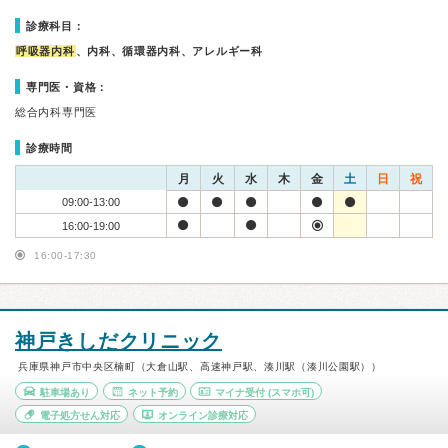
診療科目：
呼吸器内科
、内科、循環器内科、アレルギー科
専門医・資格：
総合内科専門医
診療時間
月
火
水
木
金
土
日
祝
09:00-13:00
16:00-19:00
16:00-17:30
神戸きしだクリニック
兵庫県神戸市中央区楠町（大倉山駅、高速神戸駅、湊川駅（湊川公園駅））
駐車場あり
ネット予約
マイナ受付
(スマホ可)
電子処方せん対応
オンライン診療対応