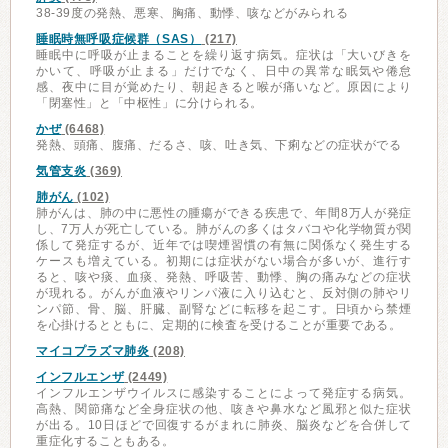
38-39度の発熱、悪寒、胸痛、動悸、咳などがみられる
睡眠時無呼吸症候群（SAS）
(217)
睡眠中に呼吸が止まることを繰り返す病気。症状は「大いびきを
かいて、呼吸が止まる」だけでなく、日中の異常な眠気や倦怠
感、夜中に目が覚めたり、朝起きると喉が痛いなど。原因により
「閉塞性」と「中枢性」に分けられる。
かぜ
(6468)
発熱、頭痛、腹痛、だるさ、咳、吐き気、下痢などの症状がでる
気管支炎
(369)
肺がん
(102)
肺がんは、肺の中に悪性の腫瘍ができる疾患で、年間8万人が発症
し、7万人が死亡している。肺がんの多くはタバコや化学物質が関
係して発症するが、近年では喫煙習慣の有無に関係なく発生する
ケースも増えている。初期には症状がない場合が多いが、進行す
ると、咳や痰、血痰、発熱、呼吸苦、動悸、胸の痛みなどの症状
が現れる。がんが血液やリンパ液に入り込むと、反対側の肺やリ
ンパ節、骨、脳、肝臓、副腎などに転移を起こす。日頃から禁煙
を心掛けるとともに、定期的に検査を受けることが重要である。
マイコプラズマ肺炎
(208)
インフルエンザ
(2449)
インフルエンザウイルスに感染することによって発症する病気。
高熱、関節痛など全身症状の他、咳きや鼻水など風邪と似た症状
が出る。10日ほどで回復するがまれに肺炎、脳炎などを合併して
重症化することもある。