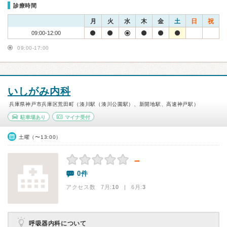
診療時間
月
火
水
木
金
土
日
祝
09:00-12:00
09:00-17:00
いしがみ内科
兵庫県神戸市兵庫区荒田町（湊川駅（湊川公園駅）、新開地駅、高速神戸駅）
駐車場あり
マイナ受付
土曜（〜13:00）
－
0件
アクセス数 7月:
10
| 6月:
3
呼吸器内科について