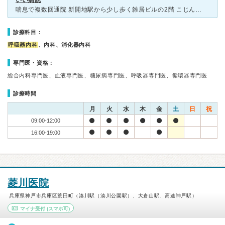
いい病院
喘息で複数回通院 新開地駅から少し歩く雑居ビルの2階 こじんまりとしており、院内も新しくないが、 喘息の吸入薬の説明をして頂き、この吸入薬は最新、こちらは最新の一つ前など、効き目や価格などでどれ
診療科目：
呼吸器内科
、内科、消化器内科
専門医・資格：
総合内科専門医、血液専門医、糖尿病専門医、呼吸器専門医、循環器専門医
診療時間
月
火
水
木
金
土
日
祝
09:00-12:00
16:00-19:00
菱川医院
兵庫県神戸市兵庫区荒田町（湊川駅（湊川公園駅）、大倉山駅、高速神戸駅）
マイナ受付
(スマホ可)