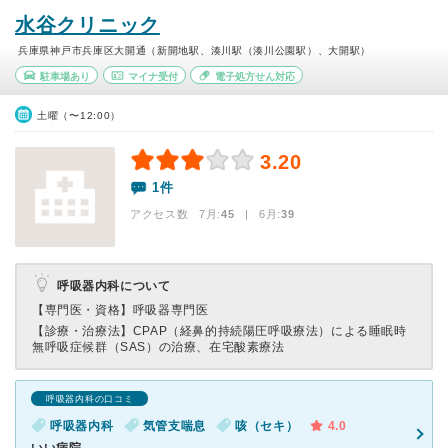
水谷クリニック
兵庫県神戸市兵庫区大開通（新開地駅、湊川駅（湊川公園駅）、大開駅）
駐車場あり
マイナ受付
電子処方せん対応
土曜（〜12:00）
3.20
1件
アクセス数 7月:
45
| 6月:
39
呼吸器内科について
【専門医・資格】
呼吸器専門医
【診療・治療法】
CPAP（経鼻的持続陽圧呼吸療法）による睡眠時
無呼吸症候群（SAS）の治療、在宅酸素療法
呼吸器内科の口コミ
呼吸器内科
気管支喘息
咳（セキ）
4.0