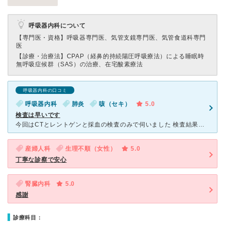
呼吸器内科について
【専門医・資格】
呼吸器専門医、気管支鏡専門医、気管食道科専門
医
【診療・治療法】
CPAP（経鼻的持続陽圧呼吸療法）による睡眠時
無呼吸症候群（SAS）の治療、在宅酸素療法
呼吸器内科の口コミ
呼吸器内科
肺炎
咳（セキ）
5.0
検査は早いです
今回はCTとレントゲンと採血の検査のみで伺いました 検査結果を待つのは当たり前と思っているので診察は別の日に分けてしてます CTのみ9時予約で8時半頃受付をしました 5分もしないうちに呼ばれ直ぐ
産婦人科
生理不順（女性）
5.0
丁寧な診察で安心
腎臓内科
5.0
感謝
診療科目：