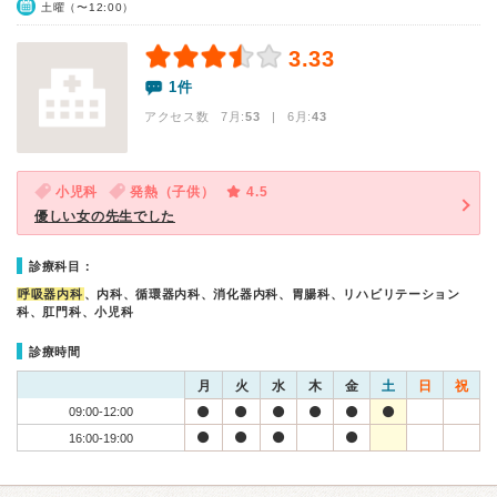
土曜（〜12:00）
3.33
1件
アクセス数 7月:
53
| 6月:
43
小児科
発熱（子供）
4.5
優しい女の先生でした
診療科目：
呼吸器内科
、内科、循環器内科、消化器内科、胃腸科、リハビリテーション
科、肛門科、小児科
診療時間
月
火
水
木
金
土
日
祝
09:00-12:00
16:00-19:00