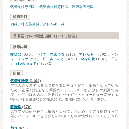
気管支鏡専門医
、
気管食道科専門医
、
呼吸器専門医
診療科目
内科
、
呼吸器外科
、
アレルギー科
呼吸器内科の関連項目（口コミ検索）
診療内容
呼吸器
(856)、
再検査・精密検査
(916)、
アレルギー
(502)、
イン
フルエンザ
(510)、
耳・鼻・のど
(3099)、
全身症状
(1162)、
子ど
も（15歳頃まで）
(2242)
病気
気管支喘息
(1103)
空気の通り道である気管支が常に炎症を起こし敏感となっている
ため、正常な気道なら問題ないアレルギーなど少しの刺激でも
痰、ひどい咳き込み、呼吸時にゼイゼイ・ヒューヒュー音がする
喘鳴、呼吸困難などの喘息発作が慢性的に出てしまう病気。
咳喘息
(379)
気管支が炎症を起こし敏感となっているため、正常な気道なら問
題ないアレルギーなど少しの刺激でも咳が慢性的に出てしまう病
気。
肺炎
(473)