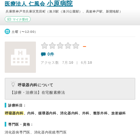
小原病院
医療法人 仁風会
兵庫県神戸市兵庫区荒田町（湊川駅（湊川公園駅）、高速神戸駅、新開地駅）
マイナ受付
土曜（〜12:00）
－
0件
アクセス数 7月:
10
| 6月:
10
呼吸器内科について
【診療・治療法】
在宅酸素療法
診療科目：
呼吸器内科
、内科、循環器内科、消化器内科、外科、整形外科、放射線科
専門医・資格：
消化器病専門医、消化器内視鏡専門医