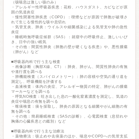
（咳喘息は激しい咳のみ）
・アレルギー性呼吸器疾患：花粉、ハウスダスト、カビなどが原
因の気道炎症
・慢性閉塞性肺疾患（COPD）：喫煙などが原因で肺胞が破壊さ
れて生じる慢性的な咳や息切れ
・気管支炎、肺炎：ウイルスや細菌感染による気管支や肺の急性
炎症
・睡眠時無呼吸症候群（SAS）：就寝中の呼吸停止、激しいいび
き、日中の強い眠気
・その他：間質性肺炎（肺胞の壁が硬くなる疾患）や、悪性腫瘍
（肺がん）など
■呼吸器内科で行う主な検査
・画像診断（胸部X線、CT）：肺炎、肺がん、間質性肺炎の有無
や進行度を調べる
・肺機能検査（スパイロメトリー）：肺の容積や空気の通り道を
測定し、呼吸機能を評価する
・血液検査：体内の炎症、アレルギー物質の特定、肺がんの腫瘍
マーカーなどを調べる
・呼気NO検査：吐き出した息の一酸化窒素濃度を測定し、気道の
炎症や喘息の有無を調べる
・喀痰検査：痰を採取し、肺炎の原因となる細菌やがん細胞の有
無を調べる
・その他：簡易睡眠検査（SASの診断）、心電図検査（息切れや
胸痛の心臓疾患との鑑別）など
■呼吸器内科で行う主な治療法
・薬物療法：咳止めや去痰薬のほか、喘息やCOPDへの気管支拡