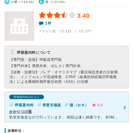
土曜（〜16:30）
夜（〜21:00）
3.40
1件
アクセス数 7月:
211
| 6月:
177
呼吸器内科について
【専門医・資格】
呼吸器専門医
【専門外来】
禁煙外来、ぜんそく専門外来
【診療・治療法】
ゾレア・オマリズマブ（重症喘息患者の注射療
法）、インフルエンザ迅速検査、CPAP（経鼻的持続陽圧呼吸療
法）による睡眠時無呼吸症候群（SAS）の治療
呼吸器内科の口コミ
呼吸器内科
気管支喘息
咳（セキ）
5.0
かかりつけ医
気管支喘息なので行っています。 病院は凄く綺麗です。 BGMも流れててお洒落です。 受付の方も看護師さんも、先生も、親切です。 いつも、わたしは、予約なので。とても明るい雰囲気のある病院です。
診療科目：