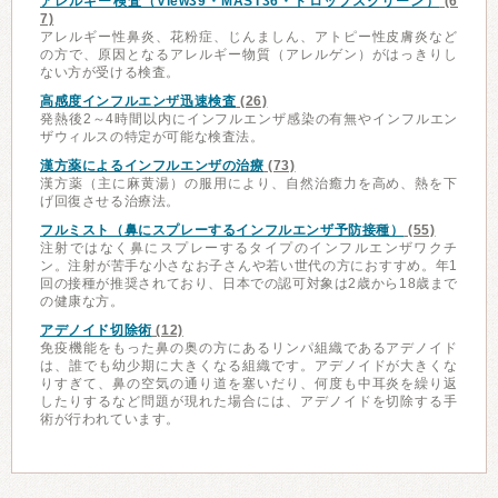
アレルギー検査（View39・MAST36・ドロップスクリーン）
(6
7)
アレルギー性鼻炎、花粉症、じんましん、アトピー性皮膚炎など
の方で、原因となるアレルギー物質（アレルゲン）がはっきりし
ない方が受ける検査。
高感度インフルエンザ迅速検査
(26)
発熱後2～4時間以内にインフルエンザ感染の有無やインフルエン
ザウィルスの特定が可能な検査法。
漢方薬によるインフルエンザの治療
(73)
漢方薬（主に麻黄湯）の服用により、自然治癒力を高め、熱を下
げ回復させる治療法。
フルミスト（鼻にスプレーするインフルエンザ予防接種）
(55)
注射ではなく鼻にスプレーするタイプのインフルエンザワクチ
ン。注射が苦手な小さなお子さんや若い世代の方におすすめ。年1
回の接種が推奨されており、日本での認可対象は2歳から18歳まで
の健康な方。
アデノイド切除術
(12)
免疫機能をもった鼻の奥の方にあるリンパ組織であるアデノイド
は、誰でも幼少期に大きくなる組織です。アデノイドが大きくな
りすぎて、鼻の空気の通り道を塞いだり、何度も中耳炎を繰り返
したりするなど問題が現れた場合には、アデノイドを切除する手
術が行われています。