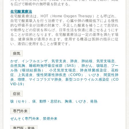
を広げて睡眠中の無呼吸を防止する。
在宅酸素療法
在宅酸素療法は、HOT（Home Oxygen Therapy）とも呼ばれ、
自宅で酸素吸入を行う治療です。心臓や肺の機能低下による慢性
的な呼吸不全が治療の対象で、不足した酸素を補うことで息切れ
や動悸などの症状を和らげ、日常生活を快適に過ごせるようにす
ることが目的となります。在宅酸素療法は一定の基準を満たす場
合、健康保険が適用されます。使用する機器は医師の指示に従
い、適切に使用することが重要です。
病気
かぜ
、
インフルエンザ
、
気管支炎
、
肺炎
、
肺結核
、
気管支喘息
、
自然気胸
、
睡眠時無呼吸症候群（SAS）
、
肺がん
、
咳喘息
、
プー
ル熱（咽頭結膜熱）
、
小児気管支喘息
、
肺炎球菌感染症
、
花粉
症
、
上気道炎
、
慢性閉塞性肺疾患（COPD）
、
いびき
、
間質性肺
炎
、
喫煙
、
マイコプラズマ肺炎
、
新型コロナウイルス感染症（CO
VID-19）
症状
咳（セキ）
、
痰
、
動悸・息切れ
、
胸痛
、
いびき
、
発熱
専門外来
ぜんそく専門外来
、
禁煙外来
専門医・資格