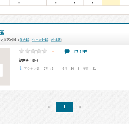
●
●
●
●
院
住之江区粉浜（
住吉駅
、
住吉大社駅
、
粉浜駅
）
－
口コミ0件
診療科：
眼科
アクセス数 7月：
3
| 6月：
10
| 年間：
31
«
1
»