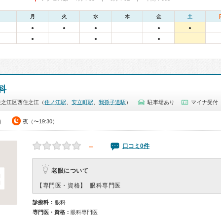
月
火
水
木
金
土
●
●
●
●
●
●
●
●
科
住之江区西住之江（
住ノ江駅
、
安立町駅
、
我孫子道駅
）
駐車場あり
マイナ受付
0）
夜（〜19:30）
－
口コミ0件
老眼について
【専門医・資格】
眼科専門医
診療科：
眼科
専門医・資格：
眼科専門医