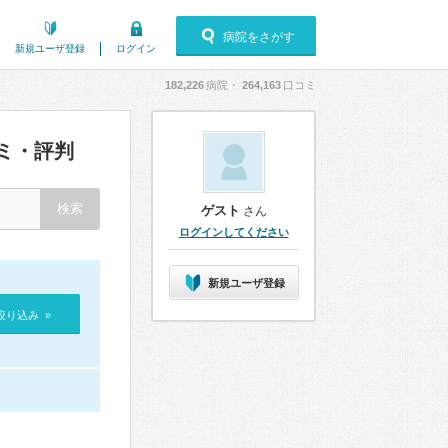
病院をさがす
新規ユーザ登録
ログイン
182,226
病院・
264,163
口コミ
ミ・評判
ゲスト
さん
ログインしてください
新規ユーザ登録
絞り込み »