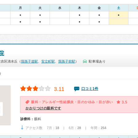
月
火
水
木
金
土
●
●
●
●
●
●
●
●
●
院
住吉区清水丘（
我孫子道駅
、
安立町駅
、
我孫子前駅
）
駐車場あり
0）
3.11
口コミ1件
眼科・アレルギー性結膜炎・目のかゆみ・目が赤い
3.5
かかりつけの眼科です
診療科：
眼科
アクセス数 7月：
18
| 6月：
28
| 年間：
254