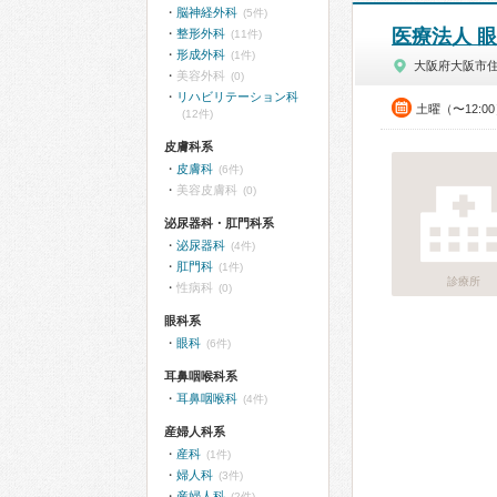
脳神経外科
(5件)
医療法人 
整形外科
(11件)
形成外科
(1件)
大阪府大阪市
美容外科
(0)
リハビリテーション科
土曜（〜12:0
(12件)
皮膚科系
皮膚科
(6件)
美容皮膚科
(0)
泌尿器科・肛門科系
泌尿器科
(4件)
肛門科
(1件)
診療所
性病科
(0)
眼科系
眼科
(6件)
耳鼻咽喉科系
耳鼻咽喉科
(4件)
産婦人科系
産科
(1件)
婦人科
(3件)
産婦人科
(2件)