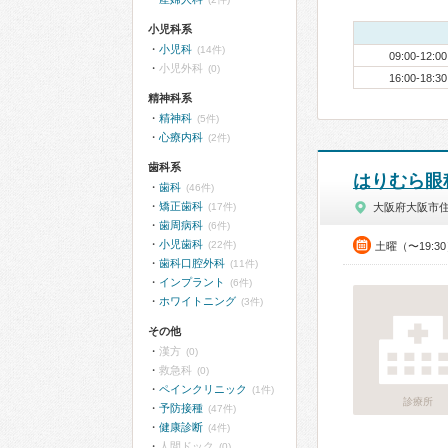
小児科系
小児科
(14件)
09:00-12:00
小児外科
(0)
16:00-18:30
精神科系
精神科
(5件)
心療内科
(2件)
歯科系
はりむら眼
歯科
(46件)
矯正歯科
(17件)
大阪府大阪市
歯周病科
(6件)
小児歯科
(22件)
土曜（〜19:3
歯科口腔外科
(11件)
インプラント
(6件)
ホワイトニング
(3件)
その他
漢方
(0)
救急科
(0)
ペインクリニック
(1件)
診療所
予防接種
(47件)
健康診断
(4件)
人間ドック
(0)