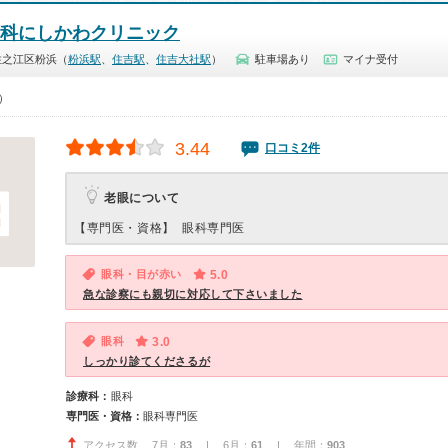
眼科にしかわクリニック
住之江区粉浜（
粉浜駅
、
住吉駅
、
住吉大社駅
）
駐車場あり
マイナ受付
0）
3.44
口コミ2件
老眼について
【専門医・資格】
眼科専門医
眼科・目が赤い
5.0
急な診察にも親切に対応して下さいました
眼科
3.0
しっかり診てくださるが
診療科：
眼科
専門医・資格：
眼科専門医
アクセス数 7月：
83
| 6月：
61
| 年間：
903