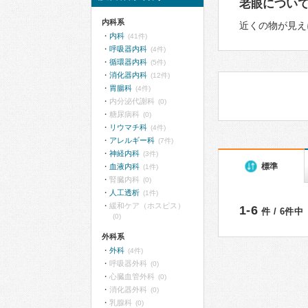
老眼につい
内科系
近くの物が見え
内科
(41件)
呼吸器内科
(4件)
循環器内科
(5件)
消化器内科
(12件)
胃腸科
(4件)
内分泌代謝科
(0)
糖尿病科
(0)
リウマチ科
(4件)
アレルギー科
(7件)
神経内科
(3件)
標準
血液内科
(1件)
腎臓内科
(0)
人工透析
(1件)
緩和ケア（ホスピス）
1-6
件 / 6件中
(0)
外科系
外科
(4件)
呼吸器外科
(0)
心臓血管外科
(0)
消化器外科
(0)
乳腺科
(0)