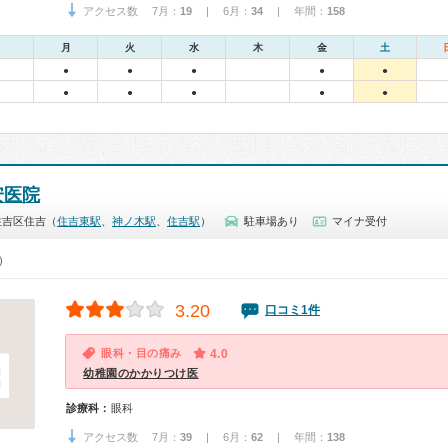
アクセス数 7月：
19
| 6月：
34
| 年間：
158
月
火
水
木
金
土
●
●
●
●
●
●
●
●
●
●
安医院
住吉区住吉（
住吉東駅
、
神ノ木駅
、
住吉駅
）
駐車場あり
マイナ受付
0）
3.20
口コミ1件
眼科・目の痛み
4.0
幼稚園のかかりつけ医
診療科：
眼科
アクセス数 7月：
39
| 6月：
62
| 年間：
138