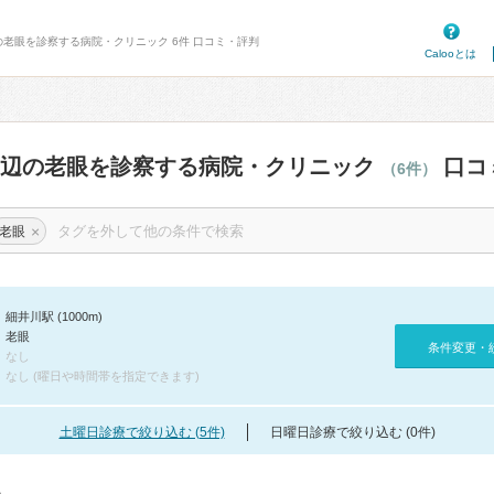
の老眼を診察する病院・クリニック 6件 口コミ・評判
Calooとは
周辺の老眼を診察する病院・クリニック
口コ
（6件）
×
老眼
細井川駅 (1000m)
老眼
条件変更・
なし
なし (曜日や時間帯を指定できます)
土曜日診療で絞り込む (5件)
日曜日診療で絞り込む (0件)