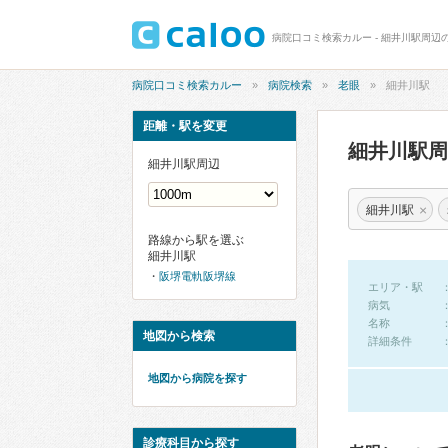
病院口コミ検索カルー - 細井川駅周辺
病院口コミ検索カルー
病院検索
老眼
細井川駅
距離・駅を変更
細井川駅
細井川駅周辺
×
細井川駅
路線から駅を選ぶ
細井川駅
阪堺電軌阪堺線
エリア・駅
病気
名称
地図から検索
詳細条件
地図から病院を探す
診療科目から探す