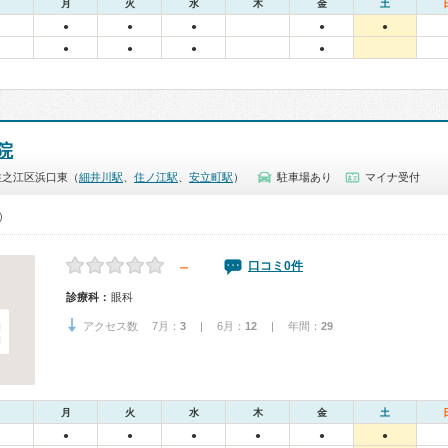
月
火
水
木
金
土
●
●
●
●
●
●
●
●
●
院
住之江区浜口東（
細井川駅
、
住ノ江駅
、
安立町駅
）
駐車場あり
マイナ受付
0）
－
口コミ0件
診療科：
眼科
アクセス数 7月：
3
| 6月：
12
| 年間：
29
月
火
水
木
金
土
●
●
●
●
●
●