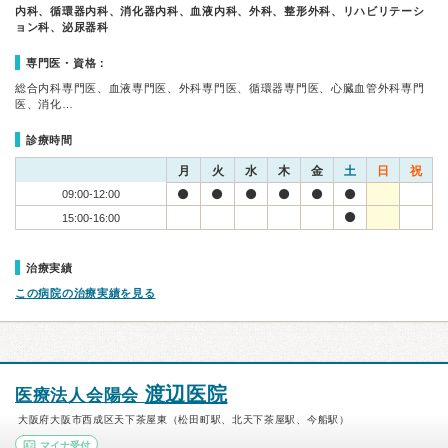
内科、循環器内科、消化器内科、血液内科、外科、整形外科、リハビリテーシ
ョン科、泌尿器科
専門医・資格：
総合内科専門医、血液専門医、外科専門医、循環器専門医、心臓血管外科専門
医、消化…
診療時間
月
火
水
木
金
土
日
祝
09:00-12:00
15:00-16:00
治療実績
この病院の治療実績を見る
渡辺医院
医療法人会陽会
大阪府大阪市西成区天下茶屋東（松田町駅、北天下茶屋駅、今船駅）
マイナ受付