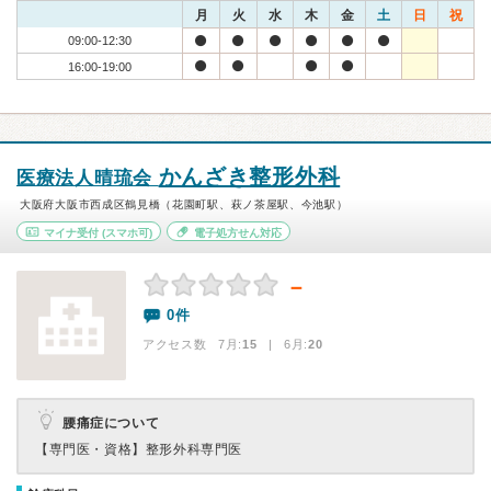
月
火
水
木
金
土
日
祝
09:00-12:30
16:00-19:00
かんざき整形外科
医療法人晴琉会
大阪府大阪市西成区鶴見橋（花園町駅、萩ノ茶屋駅、今池駅）
マイナ受付
(スマホ可)
電子処方せん対応
－
0件
アクセス数 7月:
15
| 6月:
20
腰痛症について
【専門医・資格】
整形外科専門医