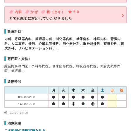
内科
かぜ
咳（セキ）
5.0
とても親切に対応していただきました
診療科目：
内科、呼吸器内科、循環器内科、消化器内科、糖尿病科、神経内科、腎臓内
科、人工透析、外科、心臓血管外科、消化器外科、脳神経外科、整形外科、形
成外科、リハビリテーション科、…
専門医・資格：
総合内科専門医、外科専門医、糖尿病専門医、呼吸器専門医、気管支鏡専門
医、循環器…
診療時間
月
火
水
木
金
土
日
祝
09:00-12:00
14:00-17:00
13:00-17:00
治療実績
この病院の治療実績を見る