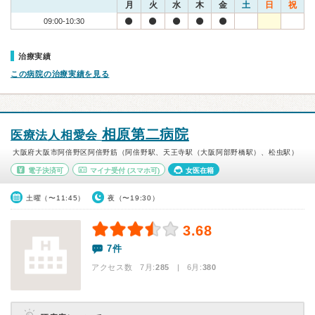
月
火
水
木
金
土
日
祝
09:00-10:30
治療実績
この病院の治療実績を見る
相原第二病院
医療法人相愛会
大阪府大阪市阿倍野区阿倍野筋（阿倍野駅、天王寺駅（大阪阿部野橋駅）、松虫駅）
電子決済可
マイナ受付
(スマホ可)
女医在籍
土曜（〜11:45）
夜（〜19:30）
3.68
7件
アクセス数 7月:
285
| 6月:
380