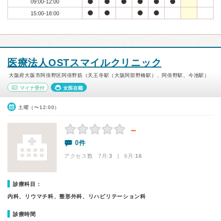
09:00-12:00
15:00-18:00
医療法人OSTスマイルクリニック
大阪府大阪市阿倍野区阿倍野筋（天王寺駅（大阪阿部野橋駅）、阿倍野駅、今池駅）
マイナ受付
女医在籍
土曜（〜12:00）
－
0件
アクセス数 7月:
3
| 6月:
16
診療科目：
内科、リウマチ科、整形外科、リハビリテーション科
診療時間