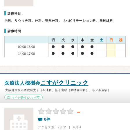
診療科目：
内科、リウマチ科、外科、整形外科、リハビリテーション科、放射線科
診療時間
月
火
水
木
金
土
日
祝
09:00-13:00
14:00-17:00
こすがクリニック
医療法人槐樹会
大阪府大阪市西成区太子（今池駅、新今宮駅（動物園前駅）、萩ノ茶屋駅）
マイナ受付
(スマホ可)
－
0件
アクセス数 7月:
2
| 6月:
4