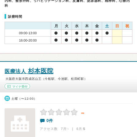
内科、整形外科、リハビリテーション科、皮膚科、泌尿器科、精神科、心療内
科
診療時間
月
火
水
木
金
土
日
祝
09:00-13:00
16:00-20:00
杉本医院
医療法人
大阪府大阪市西成区山王（今船駅、今池駅、松田町駅）
マイナ受付
土曜（〜12:00）
－
0件
アクセス数 7月:
-
| 6月:
5