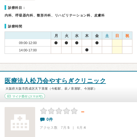
診療科目：
内科、呼吸器内科、整形外科、リハビリテーション科、皮膚科
診療時間
月
火
水
木
金
土
日
祝
09:00-12:00
14:00-17:00
医療法人松乃会やすらぎクリニック
大阪府大阪市西成区天下茶屋（今船駅、萩ノ茶屋駅、今池駅）
マイナ受付
(スマホ可)
－
0件
アクセス数 7月:
5
| 6月:
4