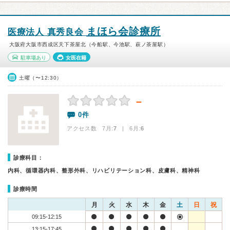
まほら会診療所
医療法人 真秀良会
大阪府大阪市西成区天下茶屋北（今船駅、今池駅、萩ノ茶屋駅）
駐車場あり
女医在籍
土曜（〜12:30）
－
0件
アクセス数 7月:
7
| 6月:
6
診療科目：
内科、循環器内科、整形外科、リハビリテーション科、皮膚科、精神科
診療時間
月
火
水
木
金
土
日
祝
09:15-12:15
13:15-17:45