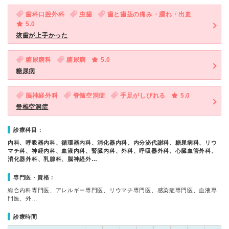
歯科口腔外科
虫歯
歯と歯茎の痛み・腫れ・出血
5.0
抜歯が上手かった
糖尿病科
糖尿病
5.0
糖尿病
脳神経外科
脊髄空洞症
手足がしびれる
5.0
脊椎空洞症
診療科目：
内科、呼吸器内科、循環器内科、消化器内科、内分泌代謝科、糖尿病科、リウ
マチ科、神経内科、血液内科、腎臓内科、外科、呼吸器外科、心臓血管外科、
消化器外科、乳腺科、脳神経外…
専門医・資格：
総合内科専門医、アレルギー専門医、リウマチ専門医、感染症専門医、血液専
門医、外…
診療時間