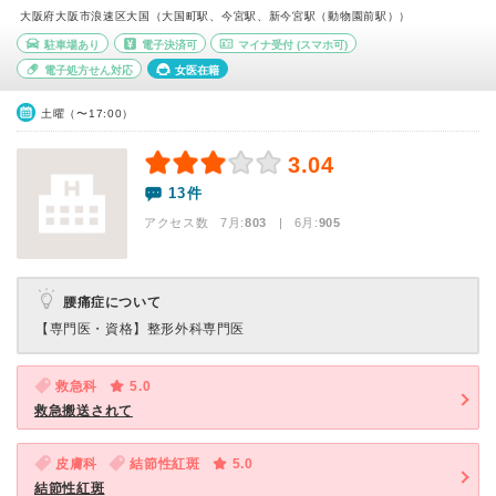
大阪府大阪市浪速区大国（大国町駅、今宮駅、新今宮駅（動物園前駅））
駐車場あり
電子決済可
マイナ受付
(スマホ可)
電子処方せん対応
女医在籍
土曜（〜17:00）
3.04
13件
アクセス数 7月:
803
| 6月:
905
腰痛症について
【専門医・資格】
整形外科専門医
救急科
5.0
救急搬送されて
皮膚科
結節性紅斑
5.0
結節性紅斑