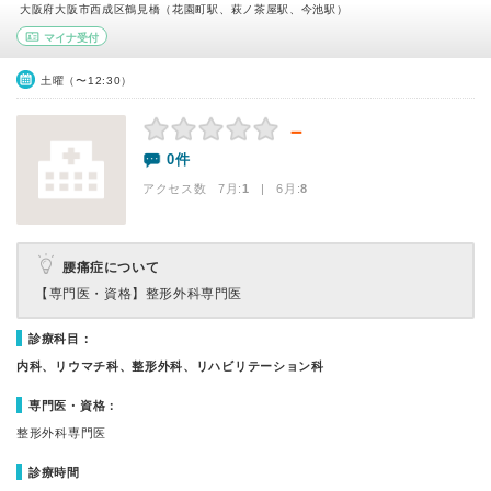
大阪府大阪市西成区鶴見橋（花園町駅、萩ノ茶屋駅、今池駅）
マイナ受付
土曜（〜12:30）
－
0件
アクセス数 7月:
1
| 6月:
8
腰痛症について
【専門医・資格】
整形外科専門医
診療科目：
内科、リウマチ科、整形外科、リハビリテーション科
専門医・資格：
整形外科専門医
診療時間