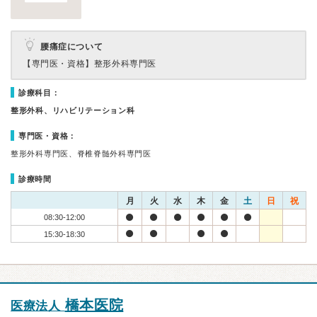
腰痛症について
【専門医・資格】
整形外科専門医
診療科目：
整形外科、リハビリテーション科
専門医・資格：
整形外科専門医、脊椎脊髄外科専門医
診療時間
月
火
水
木
金
土
日
祝
08:30-12:00
15:30-18:30
橋本医院
医療法人