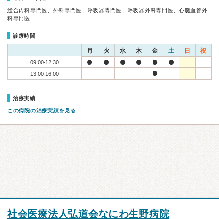
総合内科専門医、外科専門医、呼吸器専門医、呼吸器外科専門医、心臓血管外
科専門医…
診療時間
月
火
水
木
金
土
日
祝
09:00-12:30
13:00-16:00
治療実績
この病院の治療実績を見る
社会医療法人弘道会なにわ生野病院