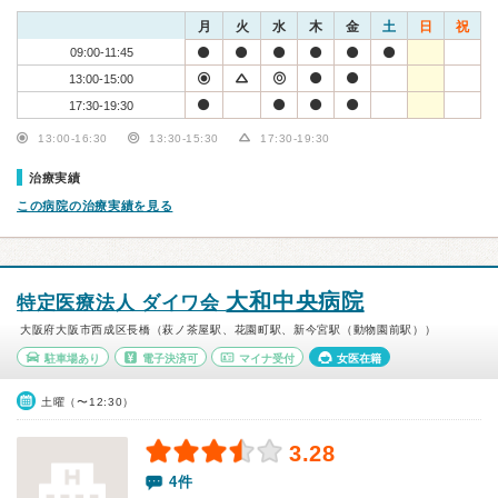
月
火
水
木
金
土
日
祝
09:00-11:45
13:00-15:00
17:30-19:30
13:00-16:30
13:30-15:30
17:30-19:30
治療実績
この病院の治療実績を見る
大和中央病院
特定医療法人 ダイワ会
大阪府大阪市西成区長橋（萩ノ茶屋駅、花園町駅、新今宮駅（動物園前駅））
駐車場あり
電子決済可
マイナ受付
女医在籍
土曜（〜12:30）
3.28
4件