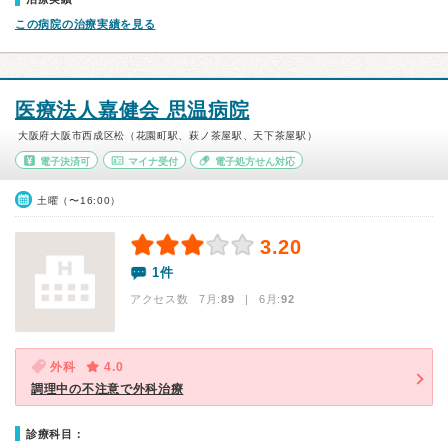
この病院の治療実績を見る
医療法人嘉健会 思温病院
大阪府大阪市西成区松（花園町駅、萩ノ茶屋駅、天下茶屋駅）
電子決済可
マイナ受付
電子処方せん対応
土曜（〜16:00）
3.20
1件
アクセス数 7月:
89
| 6月:
92
外科
4.0
調理中の不注意で外科治療
診療科目：