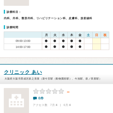
診療科目：
内科、外科、整形外科、リハビリテーション科、皮膚科、放射線科
診療時間
月
火
水
木
金
土
日
祝
09:00-13:00
14:00-17:00
クリニック あい
大阪府大阪市西成区萩之茶屋（新今宮駅（動物園前駅）、今池駅、萩ノ茶屋駅）
－
0件
アクセス数 7月:
4
| 6月:
4