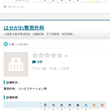
09:15-12:30
はせがわ整形外科
大阪府大阪市西成区松（花園町駅、天下茶屋駅、松田町駅）
土曜（〜12:00）
－
0件
アクセス数 7月:
8
| 6月:
4
診療科目：
整形外科、リハビリテーション科
診療時間
月
火
水
木
金
土
日
祝