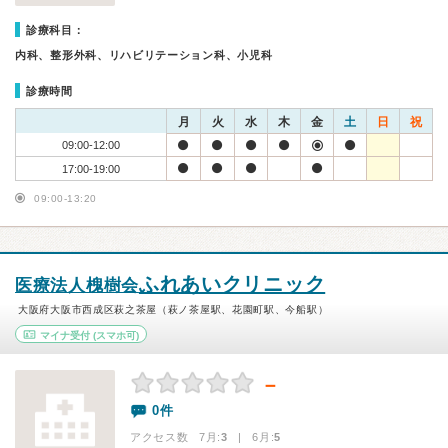
診療科目：
内科、整形外科、リハビリテーション科、小児科
診療時間
月
火
水
木
金
土
日
祝
09:00-12:00
17:00-19:00
09:00-13:20
ふれあいクリニック
医療法人槐樹会
大阪府大阪市西成区萩之茶屋（萩ノ茶屋駅、花園町駅、今船駅）
マイナ受付
(スマホ可)
－
0件
アクセス数 7月:
3
| 6月:
5