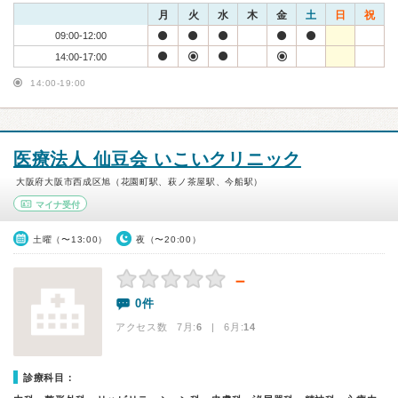
月
火
水
木
金
土
日
祝
09:00-12:00
14:00-17:00
14:00-19:00
医療法人 仙豆会 いこいクリニック
大阪府大阪市西成区旭（花園町駅、萩ノ茶屋駅、今船駅）
マイナ受付
土曜（〜13:00）
夜（〜20:00）
－
0件
アクセス数 7月:
6
| 6月:
14
診療科目：