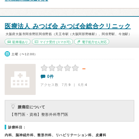
医療法人 みつば会 みつば会総合クリニック
大阪府大阪市阿倍野区阿倍野筋（天王寺駅（大阪阿部野橋駅）、阿倍野駅、今池駅）
駐車場あり
マイナ受付
(スマホ可)
電子処方せん対応
土曜（〜12:00）
－
0件
アクセス数 7月:
9
| 6月:
4
腰痛症について
【専門医・資格】
整形外科専門医
診療科目：
内科、脳神経外科、整形外科、リハビリテーション科、皮膚科