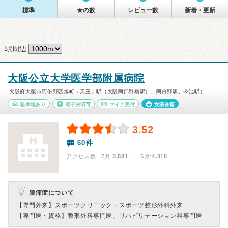
標準
★の数
レビュー数
新着・更新
駅周辺
大阪公立大学医学部附属病院
大阪府大阪市阿倍野区旭町（天王寺駅（大阪阿部野橋駅）、阿倍野駅、今池駅）
駐車場あり
電子決済可
マイナ受付
女医在籍
3.52
60件
アクセス数 7月:
3,581
| 6月:
4,315
腰痛症について
【専門外来】
スポーツクリニック・スポーツ整形外科外来
【専門医・資格】
整形外科専門医、リハビリテーション科専門医