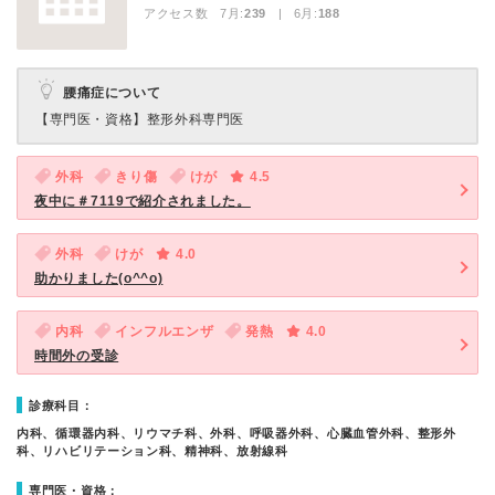
アクセス数 7月:
239
| 6月:
188
腰痛症について
【専門医・資格】
整形外科専門医
外科
きり傷
けが
4.5
夜中に＃7119で紹介されました。
外科
けが
4.0
助かりました(o^^o)
内科
インフルエンザ
発熱
4.0
時間外の受診
診療科目：
内科、循環器内科、リウマチ科、外科、呼吸器外科、心臓血管外科、整形外
科、リハビリテーション科、精神科、放射線科
専門医・資格：