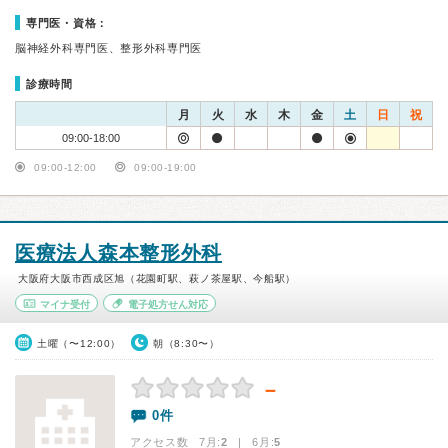
専門医・資格：
脳神経外科専門医、整形外科専門医
診療時間
月
火
水
木
金
土
日
祝
09:00-18:00
09:00-12:00
09:00-19:00
医療法人森本整形外科
大阪府大阪市西成区旭（花園町駅、萩ノ茶屋駅、今船駅）
マイナ受付
電子処方せん対応
土曜（〜12:00）
朝（8:30〜）
－
0件
アクセス数 7月:
2
| 6月:
5