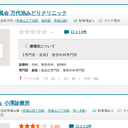
風会 万代池みどりクリニック
住吉区万代（
帝塚山三丁目駅
、
姫松駅
、
帝塚山駅
）
駐車場あり
マイナ受付
－
口コミ0件
腰痛症について
【専門医・資格】
整形外科専門医
診療科：
内科、整形外科、精神科
専門医・資格：
感染症専門医、整形外科専門医
アクセス数 7月：
21
| 6月：
18
| 年間：
161
小澤診療所
会
住吉区帝塚山東（
帝塚山四丁目駅
、
帝塚山三丁目駅
、
神ノ木駅
）
駐車場あり
マ
対応
3.46
口コミ2件