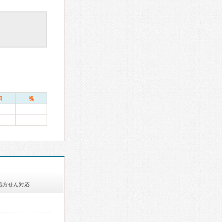
日
祝
処方せん対応