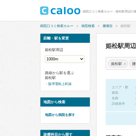
病院口コミ検索カルー - 姫松駅周辺の
病院口コミ検索カルー
病院検索
腰痛症
姫松駅
距離・駅を変更
姫松駅周
姫松駅周辺
×
姫松駅
腰
路線から駅を選ぶ
姫松駅
阪堺電軌上町線
エリア・駅
病気
名称
地図から検索
詳細条件
地図から病院を探す
診療科目から探す