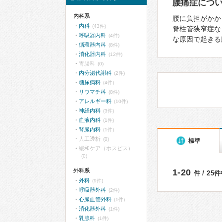
腰痛症につ
内科系
腰に負担がかか
内科
(43件)
脊柱管狭窄症な
呼吸器内科
(4件)
な原因で起きる
循環器内科
(8件)
消化器内科
(12件)
胃腸科
(0)
内分泌代謝科
(2件)
糖尿病科
(4件)
リウマチ科
(8件)
アレルギー科
(10件)
神経内科
(3件)
血液内科
(1件)
腎臓内科
(1件)
人工透析
(0)
標準
緩和ケア（ホスピス）
(0)
外科系
1-20
件 / 25
外科
(9件)
呼吸器外科
(2件)
心臓血管外科
(1件)
消化器外科
(1件)
乳腺科
(1件)