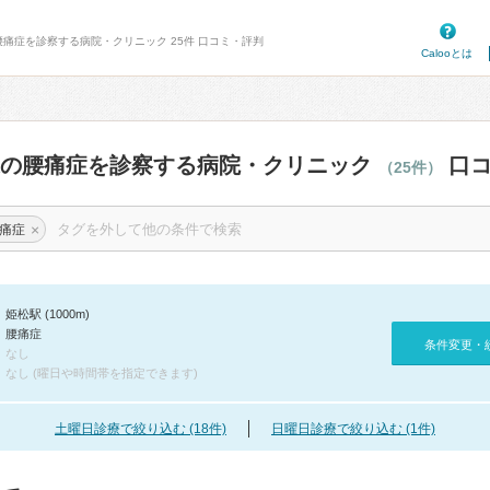
腰痛症を診察する病院・クリニック 25件 口コミ・評判
Calooとは
辺の腰痛症を診察する病院・クリニック
口コ
（25件）
×
痛症
姫松駅 (1000m)
腰痛症
条件変更・
なし
なし (曜日や時間帯を指定できます)
土曜日診療で絞り込む (18件)
日曜日診療で絞り込む (1件)