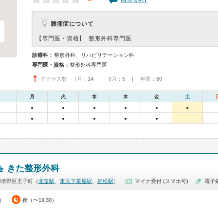
－
腰痛症について
【専門医・資格】
整形外科専門医
診療科：
整形外科、リハビリテーション科
専門医・資格：
整形外科専門医
アクセス数 7月：
14
| 6月：
5
| 年間：
80
月
火
水
木
金
土
●
●
●
●
●
●
●
●
●
●
●
きた整形外科
会
阿倍野区王子町（
北畠駅
、
東天下茶屋駅
、
姫松駅
）
マイナ受付 (スマホ可)
電子
0）
夜（〜19:30）