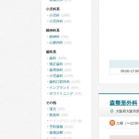
小児科系
小児科
(18件)
小児外科
(2件)
精神科系
精神科
(7件)
心療内科
(1件)
歯科系
歯科
(33件)
矯正歯科
(9件)
歯周病科
(3件)
09:00-17:00
小児歯科
(17件)
歯科口腔外科
(11件)
インプラント
(5件)
ホワイトニング
(4件)
森整形外科
その他
漢方
(1件)
大阪府大阪市
救急科
(1件)
ペインクリニック
(0)
土曜（〜12:0
予防接種
(51件)
健康診断
(1件)
人間ドック
(0)