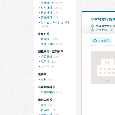
脳神経外科
(2件)
整形外科
(15件)
形成外科
(1件)
美容外科
(1件)
地方独立行政
リハビリテーション科
大阪府大阪市
(24件)
治療実績
皮膚科系
皮膚科
(12件)
女医在籍
美容皮膚科
(2件)
泌尿器科・肛門科系
泌尿器科
(3件)
肛門科
(2件)
性病科
(0)
眼科系
眼科
(9件)
病院
耳鼻咽喉科系
耳鼻咽喉科
(8件)
産婦人科系
産科
(1件)
婦人科
(1件)
産婦人科
(2件)