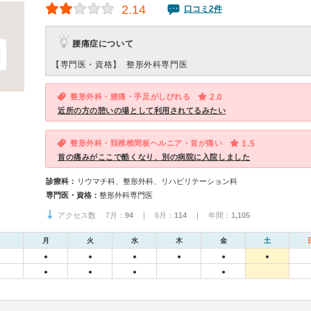
2.14
口コミ2件
腰痛症について
【専門医・資格】
整形外科専門医
整形外科・腰痛・手足がしびれる
2.0
近所の方の憩いの場として利用されてるみたい
整形外科・頚椎椎間板ヘルニア・首が痛い
1.5
首の痛みがここで酷くなり、別の病院に入院しました
診療科：
リウマチ科、整形外科、リハビリテーション科
専門医・資格：
整形外科専門医
アクセス数 7月：
94
| 6月：
114
| 年間：
1,105
月
火
水
木
金
土
●
●
●
●
●
●
●
●
●
●