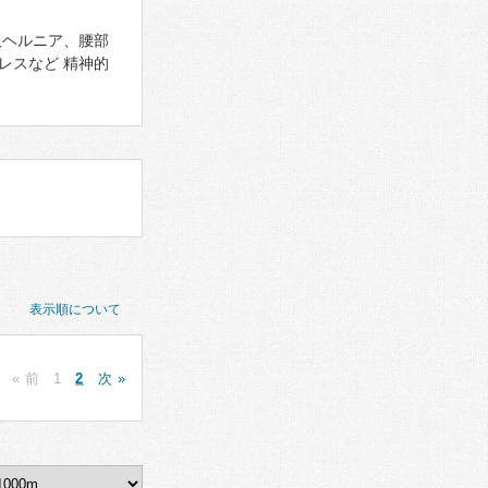
板ヘルニア、腰部
レスなど 精神的
表示順について
« 前
1
2
次 »