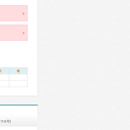
日
祝
スマホ可)