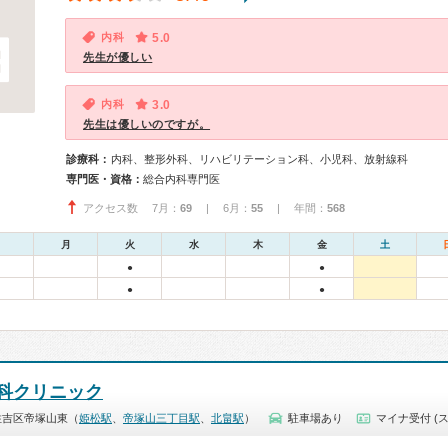
内科
5.0
先生が優しい
内科
3.0
先生は優しいのですが。
診療科：
内科、整形外科、リハビリテーション科、小児科、放射線科
専門医・資格：
総合内科専門医
アクセス数 7月：
69
| 6月：
55
| 年間：
568
月
火
水
木
金
土
●
●
●
●
科クリニック
住吉区帝塚山東（
姫松駅
、
帝塚山三丁目駅
、
北畠駅
）
駐車場あり
マイナ受付 (