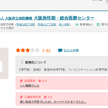
大阪急性期・総合医療センター
法人 大阪府立病院機構
住吉区万代東（
帝塚山四丁目駅
、
帝塚山三丁目駅
、
神ノ木駅
）
駐車場あり
電子
マイナ受付
2.92
口コミ47件
腰痛症について
【専門医・資格】
整形外科専門医、リハビリテーション科専門医
泌尿器科
5.0
いい病院でした
心臓血管外科
5.0
若い先生で不安でしたが、スーパードクターでした。