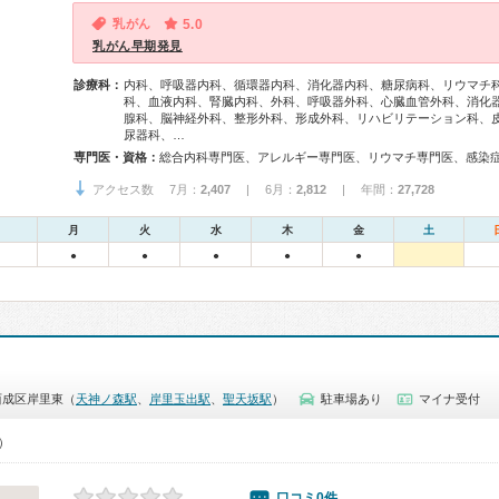
乳がん
5.0
乳がん早期発見
診療科：
内科、呼吸器内科、循環器内科、消化器内科、糖尿病科、リウマチ
科、血液内科、腎臓内科、外科、呼吸器外科、心臓血管外科、消化
腺科、脳神経外科、整形外科、形成外科、リハビリテーション科、
尿器科、…
専門医・資格：
アクセス数 7月：
2,407
| 6月：
2,812
| 年間：
27,728
月
火
水
木
金
土
●
●
●
●
●
西成区岸里東（
天神ノ森駅
、
岸里玉出駅
、
聖天坂駅
）
駐車場あり
マイナ受付
0）
口コミ0件