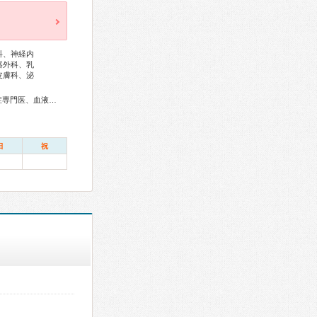
科、神経内
器外科、乳
皮膚科、泌
総合内科専門医、アレルギー専門医、リウマチ専門医、感染症専門医、血液専門医、外科専門医、糖尿病専門医、内分泌代謝科専門医、呼吸器専門医、呼吸器外科専門医、気管支鏡専門医、循環器専門医、心臓血管外科専門医、高血圧専門医、不整脈専門医、消化器病専門医、消化器外科専門医、肝臓専門医、大腸肛門病専門医、消化器内視鏡専門医、泌尿器科専門医、腎臓専門医、透析専門医、脳血管内治療専門医、神経内科専門医、脳神経外科専門医、てんかん専門医、整形外科専門医、リハビリテーション科専門医、脊椎脊髄外科専門医、形成外科専門医、熱傷専門医、皮膚科専門医、眼科専門医、耳鼻咽喉科専門医、めまい相談医、産婦人科専門医、婦人科腫瘍専門医、生殖医療専門医、乳腺専門医、産科婦人科腹腔鏡技術認定医、女性ヘルスケア専門医、周産期(新生児)専門医、小児科専門医、小児外科専門医、小児神経専門医、一般病院連携精神医学専門医、精神科専門医、麻酔科専門医、細胞診専門医、超音波専門医、病理専門医、口腔外科専門医、歯科麻酔専門医、小児歯科専門医、核医学専門医、放射線科専門医、臨床遺伝専門医、救急科専門医、がん薬物療法専門医、がん治療認定医
日
祝