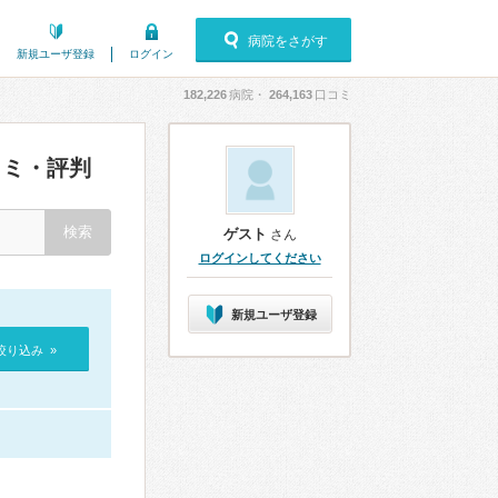
病院をさがす
新規ユーザ登録
ログイン
182,226
病院・
264,163
口コミ
ミ・評判
ゲスト
さん
ログインしてください
新規ユーザ登録
絞り込み »