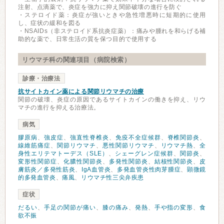
注射、点滴薬で、炎症を強力に抑え関節破壊の進行を防ぐ
・ステロイド薬：炎症が強いときや急性増悪時に短期的に使用
し、症状の緩和を図る
・NSAIDs（非ステロイド系抗炎症薬）：痛みや腫れを和らげる補
助的な薬で、日常生活の質を保つ目的で使用する
リウマチ科の関連項目（病院検索）
診療・治療法
抗サイトカイン薬による関節リウマチの治療
関節の破壊、炎症の原因であるサイトカインの働きを抑え、リウ
マチの進行を抑える治療法。
病気
膠原病
、
強皮症
、
強直性脊椎炎
、
免疫不全症候群
、
脊椎関節炎
、
線維筋痛症
、
関節リウマチ
、
悪性関節リウマチ
、
リウマチ熱
、
全
身性エリテマトーデス（SLE）
、
シェーグレン症候群
、
関節炎
、
変形性関節症
、
化膿性関節炎
、
多発性関節炎
、
結核性関節炎
、
皮
膚筋炎／多発性筋炎
、
IgA血管炎
、
多発血管炎性肉芽腫症
、
顕微鏡
的多発血管炎
、
痛風
、
リウマチ性三尖弁疾患
症状
だるい
、
手足の関節が痛い
、
膝の痛み
、
発熱
、
手や指の変形
、
食
欲不振