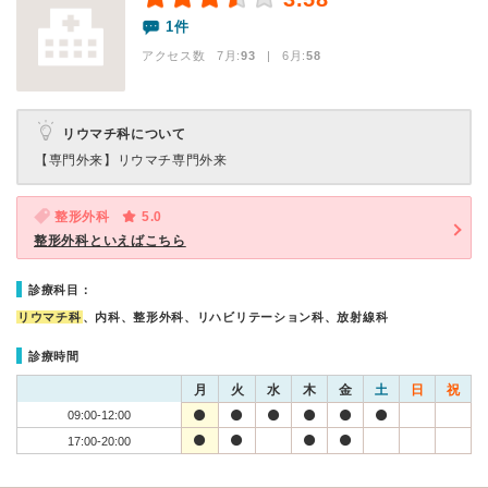
1件
アクセス数 7月:
93
| 6月:
58
リウマチ科について
【専門外来】
リウマチ専門外来
整形外科
5.0
整形外科といえばこちら
診療科目：
リウマチ科
、内科、整形外科、リハビリテーション科、放射線科
診療時間
月
火
水
木
金
土
日
祝
09:00-12:00
17:00-20:00