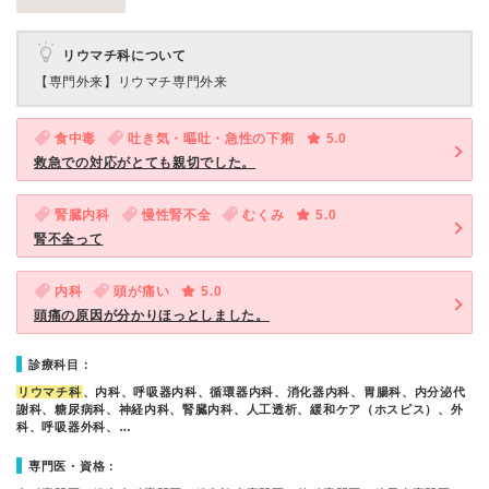
リウマチ科について
【専門外来】
リウマチ専門外来
食中毒
吐き気・嘔吐・急性の下痢
5.0
救急での対応がとても親切でした。
腎臓内科
慢性腎不全
むくみ
5.0
腎不全って
内科
頭が痛い
5.0
頭痛の原因が分かりほっとしました。
診療科目：
リウマチ科
、内科、呼吸器内科、循環器内科、消化器内科、胃腸科、内分泌代
謝科、糖尿病科、神経内科、腎臓内科、人工透析、緩和ケア（ホスピス）、外
科、呼吸器外科、…
専門医・資格：