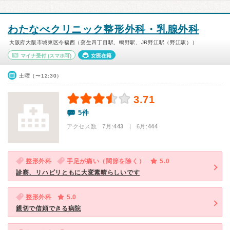
わたなべクリニック整形外科・乳腺外科
大阪府大阪市城東区今福西（蒲生四丁目駅、鴫野駅、JR野江駅（野江駅））
マイナ受付
(スマホ可)
女医在籍
土曜（〜12:30）
3.71
5件
アクセス数 7月:
443
| 6月:
444
整形外科
手足が痛い（関節を除く）
5.0
診察、リハビリともに大変素晴らしいです
整形外科
5.0
親切で信頼できる病院