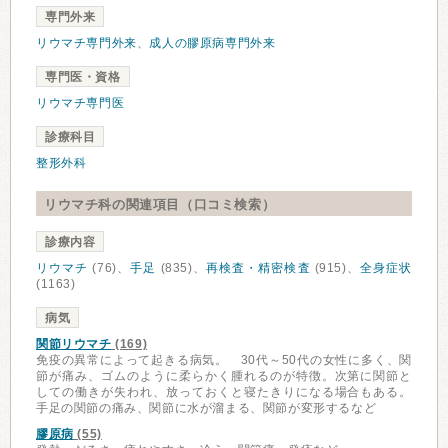
専門外来
リウマチ専門外来
、
成人の膠原病専門外来
専門医・資格
リウマチ専門医
診療科目
整形外科
リウマチ科の関連項目（口コミ検索）
診療内容
リウマチ
(76)、
手足
(835)、
再検査・精密検査
(915)、
全身症状
(1163)
病気
関節リウマチ
(169)
免疫の異常によって起きる病気。 30代～50代の女性に多く、関
節が痛み、ゴムのように柔らかく腫れるのが特徴。次第に関節と
しての働きが失われ、放っておくと寝たきりになる場合もある。
手足の関節の痛み、関節に水が溜まる、関節が変形するなど
膠原病
(55)