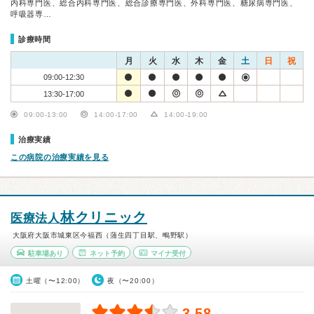
内科専門医、総合内科専門医、総合診療専門医、外科専門医、糖尿病専門医、
呼吸器専…
診療時間
月
火
水
木
金
土
日
祝
09:00-12:30
13:30-17:00
09:00-13:00
14:00-17:00
14:00-19:00
治療実績
この病院の治療実績を見る
林クリニック
医療法人
大阪府大阪市城東区今福西（蒲生四丁目駅、鴫野駅）
駐車場あり
ネット予約
マイナ受付
土曜（〜12:00）
夜（〜20:00）
3.58