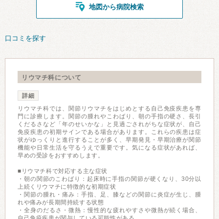
地図から病院検索
口コミを探す
リウマチ科について
詳細
リウマチ科では、関節リウマチをはじめとする自己免疫疾患を専
門に診療します。関節の腫れやこわばり、朝の手指の硬さ、長引
くだるさなど「年のせいかな」と見過ごされがちな症状が、自己
免疫疾患の初期サインである場合があります。これらの疾患は症
状がゆっくりと進行することが多く、早期発見・早期治療が関節
機能や日常生活を守るうえで重要です。気になる症状があれば、
早めの受診をおすすめします。
■リウマチ科で対応する主な症状
・朝の関節のこわばり：起床時に手指の関節が硬くなり、30分以
上続くリウマチに特徴的な初期症状
・関節の腫れ・痛み：手指、足、膝などの関節に炎症が生じ、腫
れや痛みが長期間持続する状態
・全身のだるさ・微熱：慢性的な疲れやすさや微熱が続く場合、
自己免疫疾患が関与している可能性がある