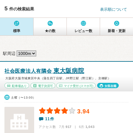
5
件の検索結果
表示順について
標準
★の数
レビュー数
新着・更新
駅周辺
東大阪病院
社会医療法人有隣会
大阪府大阪市城東区中央（蒲生四丁目駅、JR野江駅（野江駅）、京橋駅）
駐車場あり
電子決済可
マイナ受付
(スマホ可)
女医在籍
土曜（〜13:00）
3.94
11件
アクセス数 7月:
917
| 6月:
1,043