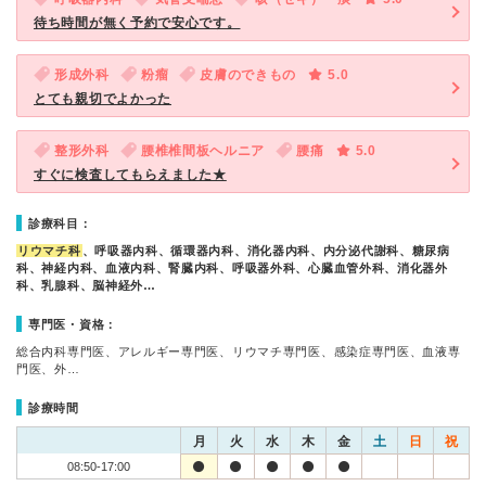
待ち時間が無く予約で安心です。
形成外科
粉瘤
皮膚のできもの
5.0
とても親切でよかった
整形外科
腰椎椎間板ヘルニア
腰痛
5.0
すぐに検査してもらえました★
診療科目：
リウマチ科
、呼吸器内科、循環器内科、消化器内科、内分泌代謝科、糖尿病
科、神経内科、血液内科、腎臓内科、呼吸器外科、心臓血管外科、消化器外
科、乳腺科、脳神経外…
専門医・資格：
総合内科専門医、アレルギー専門医、リウマチ専門医、感染症専門医、血液専
門医、外…
診療時間
月
火
水
木
金
土
日
祝
08:50-17:00