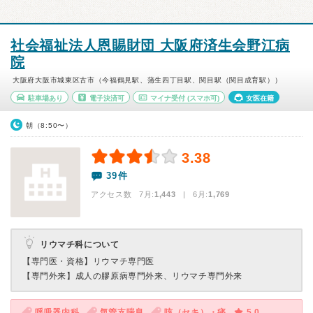
社会福祉法人恩賜財団 大阪府済生会野江病
院
大阪府大阪市城東区古市（今福鶴見駅、蒲生四丁目駅、関目駅（関目成育駅））
駐車場あり
電子決済可
マイナ受付
(スマホ可)
女医在籍
朝（8:50〜）
3.38
39件
アクセス数 7月:
1,443
| 6月:
1,769
リウマチ科について
【専門医・資格】
リウマチ専門医
【専門外来】
成人の膠原病専門外来、リウマチ専門外来
呼吸器内科
気管支喘息
咳（セキ）・痰
5.0