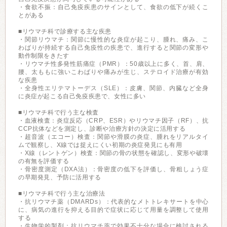
・食欲不振：自己免疫疾患のサインとして、食欲の低下が続くこ
とがある
■リウマチ科で診療する主な疾患
・関節リウマチ：関節に慢性的な炎症が起こり、腫れ、痛み、こ
わばりが持続する自己免疫性の疾患で、進行すると関節の変形や
動作制限をきたす
・リウマチ性多発性筋痛症（PMR）：50歳以上に多く、首、肩、
腰、太ももに強いこわばりや痛みが生じ、ステロイド治療が有効
な疾患
・全身性エリテマトーデス（SLE）：皮膚、関節、内臓など全身
に炎症が起こる自己免疫疾患で、女性に多い
■リウマチ科で行う主な検査
・血液検査：炎症反応（CRP、ESR）やリウマチ因子（RF）、抗
CCP抗体などを測定し、診断や治療方針の決定に活用する
・超音波（エコー）検査：関節や滑膜の炎症、腫れをリアルタイ
ムで観察し、X線では捉えにくい初期の炎症発見にも有用
・X線（レントゲン）検査：関節の骨の状態を確認し、変形や破壊
の有無を評価する
・骨密度測定（DXA法）：骨密度の低下を評価し、骨粗しょう症
の早期発見、予防に活用する
■リウマチ科で行う主な治療法
・抗リウマチ薬（DMARDs）：代表的なメトトレキサートを中心
に、病気の進行を抑える目的で症状に応じて用量を調整して使用
する
・生物学的製剤：抗リウマチ薬で効果不十分な場合に検討される