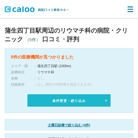
蒲生四丁目駅周辺のリウマチ科の病院・クリ
ニック
口コミ・評判
（5件）
5件の医療機関が見つかりました
エリア・駅
蒲生四丁目駅 (1000m)
診療科目
リウマチ科
名称
なし
詳細条件
なし (曜日や時間帯を指定できます)
条件変更・絞り込み
土曜日診療で絞り込む (4件)