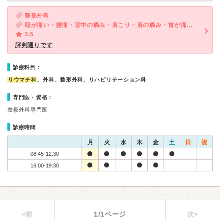
整形外科
頭が痛い・腰痛・背中の痛み・肩こり・肩の痛み・首が痛い・手足の関節が痛い
3.5
評判通りです
診療科目：
リウマチ科
、外科、整形外科、リハビリテーション科
専門医・資格：
整形外科専門医
診療時間
月
火
水
木
金
土
日
祝
08:45-12:30
16:00-19:30
«前
1/1ページ
次»