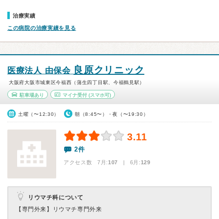
治療実績
この病院の治療実績を見る
良原クリニック
医療法人 由保会
大阪府大阪市城東区今福西（蒲生四丁目駅、今福鶴見駅）
駐車場あり
マイナ受付
(スマホ可)
土曜（〜12:30）
朝（8:45〜）・夜（〜19:30）
3.11
2件
アクセス数 7月:
107
| 6月:
129
リウマチ科について
【専門外来】
リウマチ専門外来