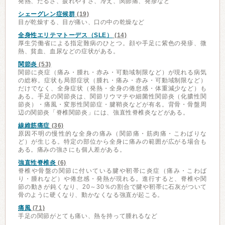
発熱、だるさ、疲れやすさ、冷え、関節痛、発疹など
シェーグレン症候群
(19)
目が乾燥する、目が痛い、口の中の乾燥など
全身性エリテマトーデス（SLE）
(14)
厚生労働省による指定難病のひとつ。顔や手足に紫色の発疹、微
熱、貧血、血尿などの症状がある。
関節炎
(53)
関節に炎症（痛み・腫れ・赤み・可動域制限など）が現れる病気
の総称。症状も局部症状（腫れ・痛み・赤み・可動域制限など）
だけでなく、全身症状（発熱・全身の倦怠感・体重減少など）も
ある。手足の関節炎は、関節リウマチや細菌性関節炎（化膿性関
節炎）・痛風・変形性関節症・腱鞘炎などが有名。背骨・骨盤周
辺の関節炎「脊椎関節炎」には、強直性脊椎炎などがある。
線維筋痛症
(36)
原因不明の慢性的な全身の痛み（関節痛・筋肉痛・こわばりな
ど）が生じる。特定の部位から全身に痛みの範囲が広がる場合も
ある。痛みの強さにも個人差がある。
強直性脊椎炎
(6)
脊椎や骨盤の関節に付いている腱や靭帯に炎症（痛み・こわば
り・腫れなど）や倦怠感・発熱が現れる。進行すると、脊椎や関
節の動きが鈍くなり、20～30％の割合で腱や靭帯に石灰がついて
骨のように硬くなり、動かなくなる強直が起こる。
痛風
(71)
手足の関節がとても痛い、熱を持って腫れるなど