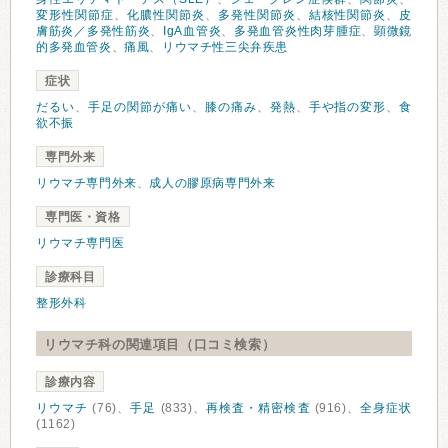
変形性関節症
、
化膿性関節炎
、
多発性関節炎
、
結核性関節炎
、
皮
膚筋炎／多発性筋炎
、
IgA血管炎
、
多発血管炎性肉芽腫症
、
顕微鏡
的多発血管炎
、
痛風
、
リウマチ性三尖弁疾患
症状
だるい
、
手足の関節が痛い
、
膝の痛み
、
発熱
、
手や指の変形
、
食
欲不振
専門外来
リウマチ専門外来
、
成人の膠原病専門外来
専門医・資格
リウマチ専門医
診療科目
整形外科
リウマチ科の関連項目（口コミ検索）
診療内容
リウマチ
(76)、
手足
(833)、
再検査・精密検査
(916)、
全身症状
(1162)