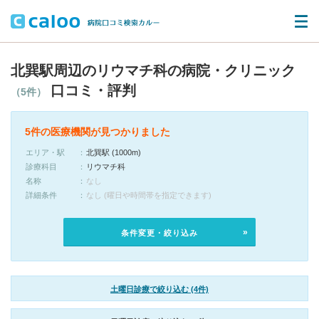
北巽駅周辺のリウマチ科の病院・クリニック
口コミ・評判
（5件）
5件の医療機関が見つかりました
エリア・駅
北巽駅 (1000m)
診療科目
リウマチ科
名称
なし
詳細条件
なし (曜日や時間帯を指定できます)
条件変更・絞り込み
土曜日診療で絞り込む (4件)