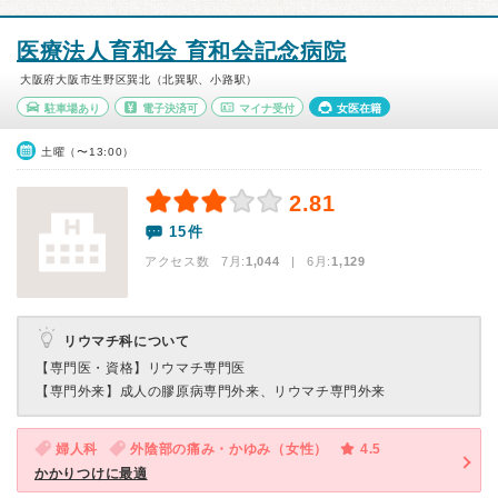
医療法人育和会 育和会記念病院
大阪府大阪市生野区巽北（北巽駅、小路駅）
駐車場あり
電子決済可
マイナ受付
女医在籍
土曜（〜13:00）
2.81
15件
アクセス数 7月:
1,044
| 6月:
1,129
リウマチ科について
【専門医・資格】
リウマチ専門医
【専門外来】
成人の膠原病専門外来、リウマチ専門外来
婦人科
外陰部の痛み・かゆみ（女性）
4.5
かかりつけに最適