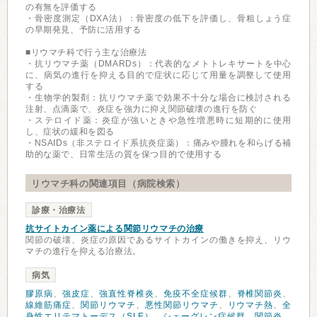
の有無を評価する
・骨密度測定（DXA法）：骨密度の低下を評価し、骨粗しょう症
の早期発見、予防に活用する
■リウマチ科で行う主な治療法
・抗リウマチ薬（DMARDs）：代表的なメトトレキサートを中心
に、病気の進行を抑える目的で症状に応じて用量を調整して使用
する
・生物学的製剤：抗リウマチ薬で効果不十分な場合に検討される
注射、点滴薬で、炎症を強力に抑え関節破壊の進行を防ぐ
・ステロイド薬：炎症が強いときや急性増悪時に短期的に使用
し、症状の緩和を図る
・NSAIDs（非ステロイド系抗炎症薬）：痛みや腫れを和らげる補
助的な薬で、日常生活の質を保つ目的で使用する
リウマチ科の関連項目（病院検索）
診療・治療法
抗サイトカイン薬による関節リウマチの治療
関節の破壊、炎症の原因であるサイトカインの働きを抑え、リウ
マチの進行を抑える治療法。
病気
膠原病
、
強皮症
、
強直性脊椎炎
、
免疫不全症候群
、
脊椎関節炎
、
線維筋痛症
、
関節リウマチ
、
悪性関節リウマチ
、
リウマチ熱
、
全
身性エリテマトーデス（SLE）
、
シェーグレン症候群
、
関節炎
、