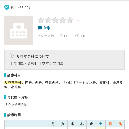
夜（〜19:30）
－
0件
アクセス数 7月:
13
| 6月:
10
リウマチ科について
【専門医・資格】
リウマチ専門医
診療科目：
リウマチ科
、内科、外科、整形外科、リハビリテーション科、皮膚科、泌尿器
科、小児科
専門医・資格：
リウマチ専門医
診療時間
月
火
水
木
金
土
日
祝