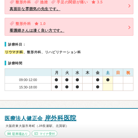
整形外科
捻挫
手足の関節が痛い
3.5
真面目な雰囲気の先生です。
整形外科
1.0
看護婦さんは凄く良い方です。
診療科目：
リウマチ科
、整形外科、リハビリテーション科
診療時間
月
火
水
木
金
土
日
祝
09:00-12:00
15:30-18:00
岸外科医院
医療法人健正会
大阪府東大阪市寿町（JR長瀬駅、北巽駅）
駐車場あり
マイナ受付