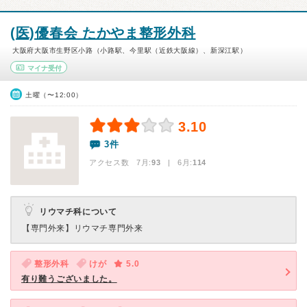
(医)優春会 たかやま整形外科
大阪府大阪市生野区小路（小路駅、今里駅（近鉄大阪線）、新深江駅）
マイナ受付
土曜（〜12:00）
3.10
3件
アクセス数 7月:
93
| 6月:
114
リウマチ科について
【専門外来】
リウマチ専門外来
整形外科
けが
5.0
有り難うございました。