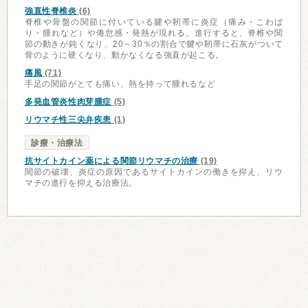
強直性脊椎炎
(6)
脊椎や骨盤の関節に付いている腱や靭帯に炎症（痛み・こわば
り・腫れなど）や倦怠感・発熱が現れる。進行すると、脊椎や関
節の動きが鈍くなり、20～30％の割合で腱や靭帯に石灰がついて
骨のように硬くなり、動かなくなる強直が起こる。
痛風
(71)
手足の関節がとても痛い、熱を持って腫れるなど
多発血管炎性肉芽腫症
(5)
リウマチ性三尖弁疾患
(1)
診療・治療法
抗サイトカイン薬による関節リウマチの治療
(19)
関節の破壊、炎症の原因であるサイトカインの働きを抑え、リウ
マチの進行を抑える治療法。