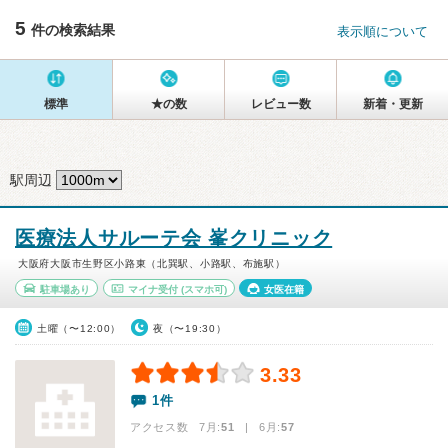
5
件の検索結果
表示順について
標準
★の数
レビュー数
新着・更新
駅周辺
医療法人サルーテ会 峯クリニック
大阪府大阪市生野区小路東（北巽駅、小路駅、布施駅）
駐車場あり
マイナ受付
(スマホ可)
女医在籍
土曜（〜12:00）
夜（〜19:30）
3.33
1件
アクセス数 7月:
51
| 6月:
57