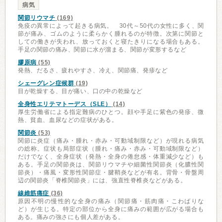
病気
関節リウマチ
(169)
免疫の異常によって起きる病気。 30代～50代の女性に多く、関
節が痛み、ゴムのように柔らかく腫れるのが特徴。次第に関節と
しての働きが失われ、放っておくと寝たきりになる場合もある。
手足の関節の痛み、関節に水が溜まる、関節が変形するなど
膠原病
(55)
発熱、だるさ、疲れやすさ、冷え、関節痛、発疹など
シェーグレン症候群
(19)
目が乾燥する、目が痛い、口の中の乾燥など
全身性エリテマトーデス（SLE）
(14)
厚生労働省による指定難病のひとつ。顔や手足に紫色の発疹、微
熱、貧血、血尿などの症状がある。
関節炎
(53)
関節に炎症（痛み・腫れ・赤み・可動域制限など）が現れる病気
の総称。症状も局部症状（腫れ・痛み・赤み・可動域制限など）
だけでなく、全身症状（発熱・全身の倦怠感・体重減少など）も
ある。手足の関節炎は、関節リウマチや細菌性関節炎（化膿性関
節炎）・痛風・変形性関節症・腱鞘炎などが有名。背骨・骨盤周
辺の関節炎「脊椎関節炎」には、強直性脊椎炎などがある。
線維筋痛症
(36)
原因不明の慢性的な全身の痛み（関節痛・筋肉痛・こわばりな
ど）が生じる。特定の部位から全身に痛みの範囲が広がる場合も
ある。痛みの強さにも個人差がある。