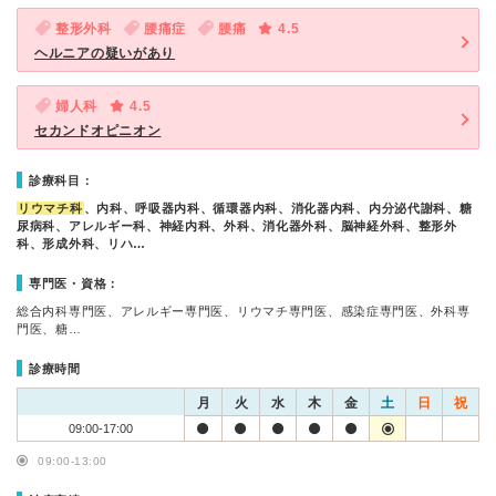
整形外科
腰痛症
腰痛
4.5
ヘルニアの疑いがあり
婦人科
4.5
セカンドオピニオン
診療科目：
リウマチ科
、内科、呼吸器内科、循環器内科、消化器内科、内分泌代謝科、糖
尿病科、アレルギー科、神経内科、外科、消化器外科、脳神経外科、整形外
科、形成外科、リハ…
専門医・資格：
総合内科専門医、アレルギー専門医、リウマチ専門医、感染症専門医、外科専
門医、糖…
診療時間
月
火
水
木
金
土
日
祝
09:00-17:00
09:00-13:00