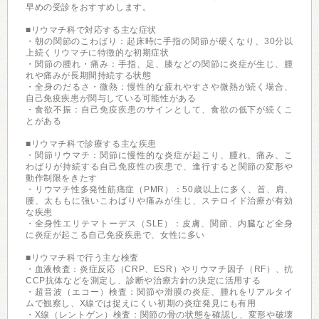
早めの受診をおすすめします。
■リウマチ科で対応する主な症状
・朝の関節のこわばり：起床時に手指の関節が硬くなり、30分以
上続くリウマチに特徴的な初期症状
・関節の腫れ・痛み：手指、足、膝などの関節に炎症が生じ、腫
れや痛みが長期間持続する状態
・全身のだるさ・微熱：慢性的な疲れやすさや微熱が続く場合、
自己免疫疾患が関与している可能性がある
・食欲不振：自己免疫疾患のサインとして、食欲の低下が続くこ
とがある
■リウマチ科で診療する主な疾患
・関節リウマチ：関節に慢性的な炎症が起こり、腫れ、痛み、こ
わばりが持続する自己免疫性の疾患で、進行すると関節の変形や
動作制限をきたす
・リウマチ性多発性筋痛症（PMR）：50歳以上に多く、首、肩、
腰、太ももに強いこわばりや痛みが生じ、ステロイド治療が有効
な疾患
・全身性エリテマトーデス（SLE）：皮膚、関節、内臓など全身
に炎症が起こる自己免疫疾患で、女性に多い
■リウマチ科で行う主な検査
・血液検査：炎症反応（CRP、ESR）やリウマチ因子（RF）、抗
CCP抗体などを測定し、診断や治療方針の決定に活用する
・超音波（エコー）検査：関節や滑膜の炎症、腫れをリアルタイ
ムで観察し、X線では捉えにくい初期の炎症発見にも有用
・X線（レントゲン）検査：関節の骨の状態を確認し、変形や破壊