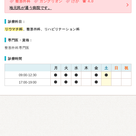
整形外科
ガングリオン
けが
4.0
地元民が通う病院です。
診療科目：
リウマチ科
、整形外科、リハビリテーション科
専門医・資格：
整形外科専門医
診療時間
月
火
水
木
金
土
日
祝
09:00-12:30
17:00-19:00