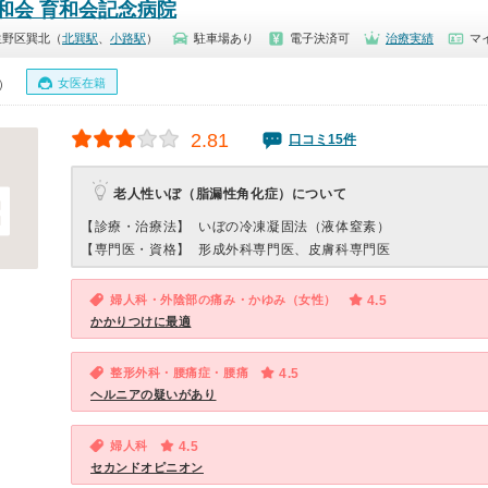
和会 育和会記念病院
生野区巽北（
北巽駅
、
小路駅
）
駐車場あり
電子決済可
治療実績
マ
女医在籍
0）
2.81
口コミ15件
老人性いぼ（脂漏性角化症）について
【診療・治療法】
いぼの冷凍凝固法（液体窒素）
【専門医・資格】
形成外科専門医、皮膚科専門医
婦人科・外陰部の痛み・かゆみ（女性）
4.5
かかりつけに最適
整形外科・腰痛症・腰痛
4.5
ヘルニアの疑いがあり
婦人科
4.5
セカンドオピニオン