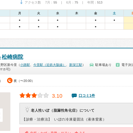
アクセス数 7月：
55
| 6月：
75
| 年間：
513
月
火
水
木
金
土
●
●
●
●
●
●
●
●
●
松崎病院
会
生野区新今里（
小路駅
、
今里駅（近鉄大阪線）
、
新深江駅
）
駐車場あり
電子決
マホ可)
0）
夜（〜20:00）
3.10
口コミ1件
老人性いぼ（脂漏性角化症）について
【診療・治療法】
いぼの冷凍凝固法（液体窒素）