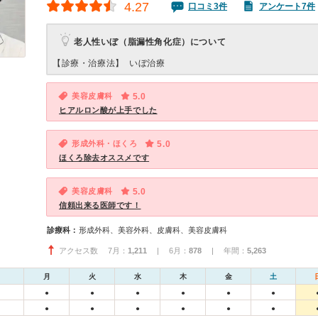
4.27
口コミ3件
アンケート7件
老人性いぼ（脂漏性角化症）について
【診療・治療法】
いぼ治療
美容皮膚科
5.0
ヒアルロン酸が上手でした
形成外科・ほくろ
5.0
ほくろ除去オススメです
美容皮膚科
5.0
信頼出来る医師です！
診療科：
形成外科、美容外科、皮膚科、美容皮膚科
アクセス数 7月：
1,211
| 6月：
878
| 年間：
5,263
月
火
水
木
金
土
●
●
●
●
●
●
●
●
●
●
●
●