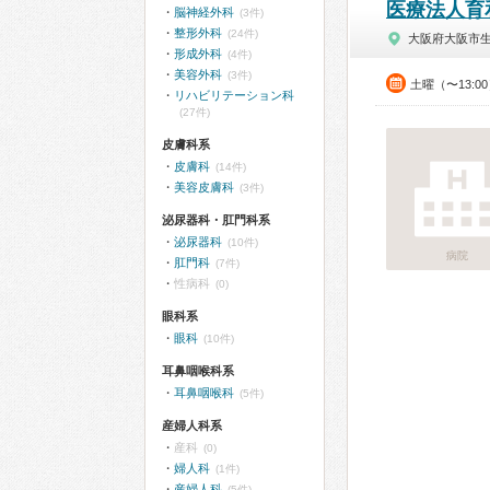
医療法人育
脳神経外科
(3件)
整形外科
(24件)
大阪府大阪市
形成外科
(4件)
美容外科
(3件)
土曜（〜13:0
リハビリテーション科
(27件)
皮膚科系
皮膚科
(14件)
美容皮膚科
(3件)
泌尿器科・肛門科系
泌尿器科
(10件)
病院
肛門科
(7件)
性病科
(0)
眼科系
眼科
(10件)
耳鼻咽喉科系
耳鼻咽喉科
(5件)
産婦人科系
産科
(0)
婦人科
(1件)
産婦人科
(5件)