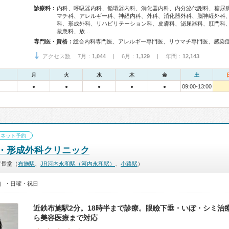
診療科：
内科、呼吸器内科、循環器内科、消化器内科、内分泌代謝科、糖尿
マチ科、アレルギー科、神経内科、外科、消化器外科、脳神経外科
科、形成外科、リハビリテーション科、皮膚科、泌尿器科、肛門科
救急科、放…
専門医・資格：
アクセス数 7月：
1,044
| 6月：
1,129
| 年間：
12,143
月
火
水
木
金
土
09:00-13:00
●
●
●
●
●
ネット予約
・形成外科クリニック
市長堂（
布施駅
、
JR河内永和駅（河内永和駅）
、
小路駅
）
30）・日曜・祝日
近鉄布施駅2分。18時半まで診療。眼瞼下垂・いぼ・シミ治
ら美容医療まで対応