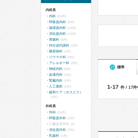
内科系
内科
(63件)
呼吸器内科
(8件)
循環器内科
(14件)
消化器内科
(15件)
胃腸科
(6件)
内分泌代謝科
(1件)
糖尿病科
(2件)
リウマチ科
(5件)
アレルギー科
(8件)
標準
神経内科
(9件)
血液内科
(1件)
腎臓内科
(2件)
1-17
人工透析
(1件)
件 / 17
緩和ケア（ホスピス）
(1件)
外科系
外科
(24件)
呼吸器外科
(1件)
心臓血管外科
(0)
消化器外科
(3件)
乳腺科
(1件)