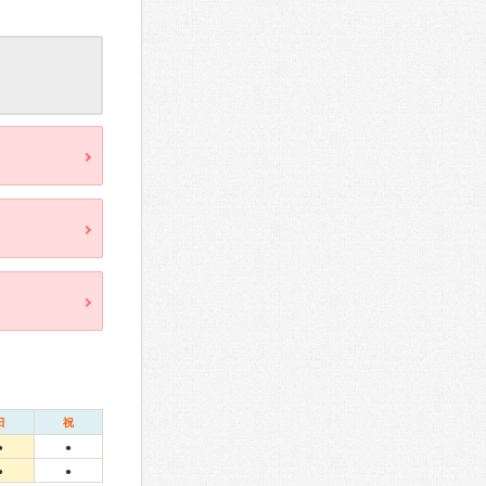
日
祝
●
●
●
●