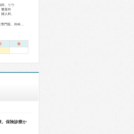
病科、リウ
、整形外
、婦人科、
総合内科専門医、アレルギー専門医、リウマチ専門医、感染症専門医、外科専門医、糖尿病専門医、呼吸器専門医、気管支鏡専門医、循環器専門医、心臓血管外科専門医、消化器病専門医、消化器外科専門医、肝臓専門医、大腸肛門病専門医、消化器内視鏡専門医、泌尿器科専門医、脳血管内治療専門医、神経内科専門医、脳神経外科専門医、整形外科専門医、リハビリテーション科専門医、形成外科専門医、皮膚科専門医、眼科専門医、産婦人科専門医、婦人科腫瘍専門医、乳腺専門医、麻酔科専門医、ペインクリニック専門医、細胞診専門医、超音波専門医、病理専門医、放射線科専門医、臨床遺伝専門医、救急科専門医、がん薬物療法専門医、がん治療認定医
日
祝
療。保険診療か