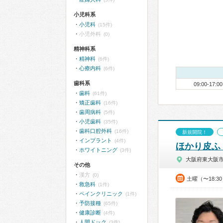
小児科系
小児科
(15件)
小児外科
(0)
精神科系
精神科
(6件)
心療内科
(6件)
歯科系
09:00-17:00
歯科
(61件)
矯正歯科
(16件)
歯周病科
(5件)
小児歯科
(35件)
歯科口腔外科
(16件)
新規開院！
インプラント
(4件)
ほかり皮ふ
ホワイトニング
(3件)
大阪府東大阪
その他
漢方
(0)
土曜（〜18:
救急科
(1件)
ペインクリニック
(1件)
予防接種
(65件)
健康診断
(4件)
人間ドック
(3件)