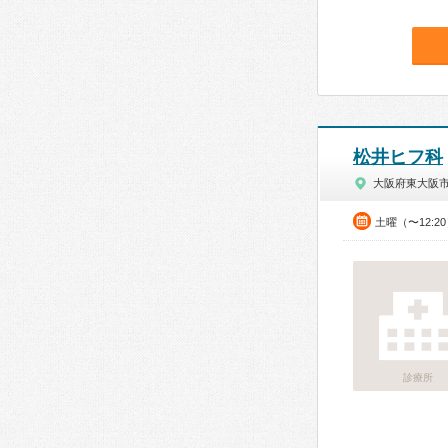
松井ヒフ科
大阪府東大阪
土曜（〜12:2
診療所