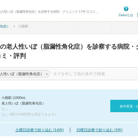
病院口コミ検索カルー - 小路駅周辺の老人性いぼ（脂漏性角化症）を診察する病院・クリニック 17件 口コミ・評判
Calooとは
化症）
小路駅
の老人性いぼ（脂漏性角化症）を診察する病院・
ミ・評判
×
人性いぼ（脂漏性角化症）
小路駅 (1000m)
老人性いぼ（脂漏性角化症）
条件変更・
なし
なし (曜日や時間帯を指定できます)
土曜日診療で絞り込む (14件)
日曜日診療で絞り込む (3件)