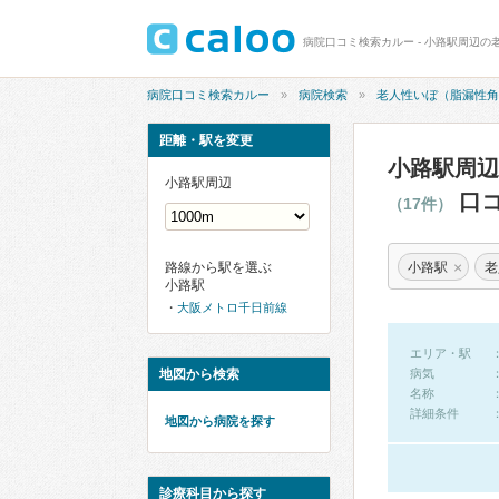
病院口コミ検索カルー
病院検索
老人性いぼ（脂漏性角
距離・駅を変更
小路駅周辺
小路駅周辺
口コ
（17件）
×
小路駅
老
路線から駅を選ぶ
小路駅
大阪メトロ千日前線
エリア・駅
地図から検索
病気
名称
詳細条件
地図から病院を探す
診療科目から探す