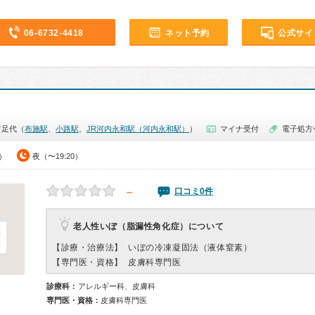
06-6732-4418
ネット予約
公式サイ
市足代（
布施駅
、
小路駅
、
JR河内永和駅（河内永和駅）
）
マイナ受付
電子処方
0）
夜（〜19:20）
－
口コミ0件
老人性いぼ（脂漏性角化症）について
【診療・治療法】
いぼの冷凍凝固法（液体窒素）
【専門医・資格】
皮膚科専門医
診療科：
アレルギー科、皮膚科
専門医・資格：
皮膚科専門医