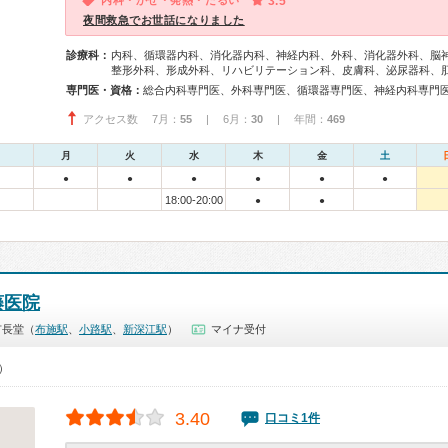
内科・かぜ・発熱・だるい
3.5
夜間救急でお世話になりました
診療科：
内科、循環器内科、消化器内科、神経内科、外科、消化器外科、脳
整形外科、形成外科、リハビリテーション科、皮膚科、泌尿器科、
専門医・資格：
アクセス数 7月：
55
| 6月：
30
| 年間：
469
月
火
水
木
金
土
●
●
●
●
●
●
18:00-20:00
●
●
藤医院
市長堂（
布施駅
、
小路駅
、
新深江駅
）
マイナ受付
0）
3.40
口コミ1件