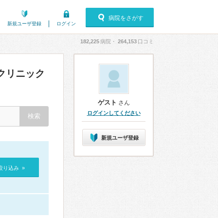
病院をさがす
新規ユーザ登録
ログイン
182,225
病院・
264,153
口コミ
クリニック
ゲスト
さん
ログインしてください
新規ユーザ登録
絞り込み »