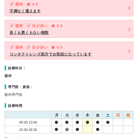
眼科
4.0
不満なく通えます
眼科
目が赤い
4.0
良くも悪くもない病院
眼科
目が赤い
4.0
コンタクトレンズ処方でお世話になっています
診療科目：
眼科
専門医・資格：
眼科専門医
診療時間
月
火
水
木
金
土
日
祝
09:30-13:00
15:30-18:30