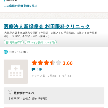
この病院の治療実績を見る
医療法人新緑瞳会 杉田眼科クリニック
大阪府大阪市東成区大今里西（今里駅（大阪メトロ千日前線、大阪メトロ今里筋
線）、玉造駅、今里駅（近鉄大阪線））
電子決済可
マイナ受付
(スマホ可)
土曜（〜13:00）
3.60
3件
アクセス数 7月:
56
| 6月:
73
霰粒腫について
【専門医・資格】
眼科専門医