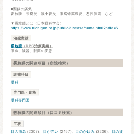
■類似の病気
麦粒腫、涙嚢炎、涙小管炎、眼窩蜂窩織炎、悪性腫瘍 など
▼霰粒腫とは（日本眼科学会）
https://www.nichigan.or.jp/public/disease/name.html?pdid=6
治療実績
霰粒腫
（DPC治療実績）
眼瞼、涙器、眼窩の疾患
霰粒腫の関連項目（病院検索）
診療科目
眼科
専門医・資格
眼科専門医
霰粒腫の関連項目（口コミ検索）
症状
目の痛み
(2307)、
目が赤い
(2497)、
目のかゆみ
(3236)、
目の疲