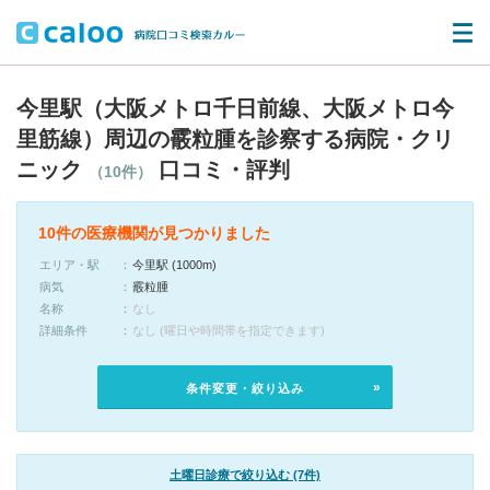
今里駅（大阪メトロ千日前線、大阪メトロ今
里筋線）周辺の霰粒腫を診察する病院・クリ
ニック
口コミ・評判
（10件）
10件の医療機関が見つかりました
エリア・駅
今里駅 (1000m)
病気
霰粒腫
名称
なし
詳細条件
なし (曜日や時間帯を指定できます)
条件変更・絞り込み
土曜日診療で絞り込む (7件)