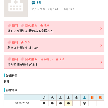
3件
アクセス数 7月:
146
| 6月:
172
眼科
目の痛み
5.0
厳しいが優しい愛のある女医さん
眼科
3.5
急きょお願いしました
眼科
目の痛み・目が赤い
2.0
待ち時間が長すぎます
診療科目：
眼科
診療時間
月
火
水
木
金
土
日
祝
08:30-20:30