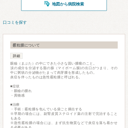
地図から病院検索
口コミを探す
霰粒腫について
詳細
眼瞼（まぶた）の中にできた小さな固い腫瘤のこと。
涙の成分を分泌する脂の腺（マイボーム腺)の出口がつまり、その
中に粥状の分泌物がたまって肉芽腫を形成したもの。
炎症を伴ったものは急性霰粒腫と呼ばれる。
■症状
・眼瞼の腫れ
・異物感
■治療
・手術：霰粒腫を包んでいる袋ごと摘出する
※早期の場合には、副腎皮質ステロイド薬の注射で完治すること
もある
※急性霰粒腫の場合には、まず抗生物質などで炎症を落ち着かせ
る必要がある