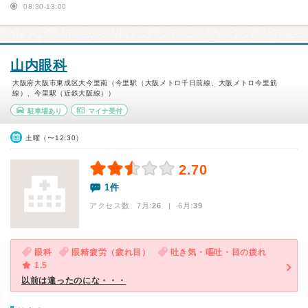
08:30-13:00
山内眼科
大阪府大阪市東成区大今里南（今里駅（大阪メトロ千日前線、大阪メトロ今里筋
線）、今里駅（近鉄大阪線））
駐車場あり
マイナ受付
土曜（〜12:30）
2.70
1件
アクセス数 7月:
26
| 6月:
39
眼科
眼精疲労（疲れ目）
吐き気・嘔吐・目の疲れ
1.5
以前は違ったのにな・・・