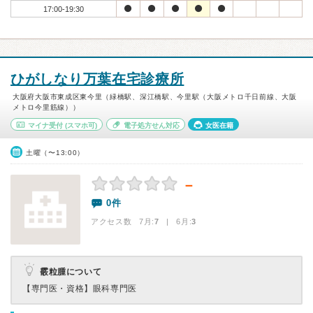
17:00-19:30
ひがしなり万葉在宅診療所
大阪府大阪市東成区東今里（緑橋駅、深江橋駅、今里駅（大阪メトロ千日前線、大阪
メトロ今里筋線））
マイナ受付
(スマホ可)
電子処方せん対応
女医在籍
土曜（〜13:00）
－
0件
アクセス数 7月:
7
| 6月:
3
霰粒腫について
【専門医・資格】
眼科専門医