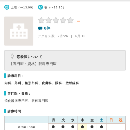
土曜（〜13:00）
夜（〜19:30）
－
0件
アクセス数 7月:
26
| 6月:
16
霰粒腫について
【専門医・資格】
眼科専門医
診療科目：
内科、外科、整形外科、皮膚科、眼科、放射線科
専門医・資格：
消化器病専門医、眼科専門医
診療時間
月
火
水
木
金
土
日
祝
09:00-13:00