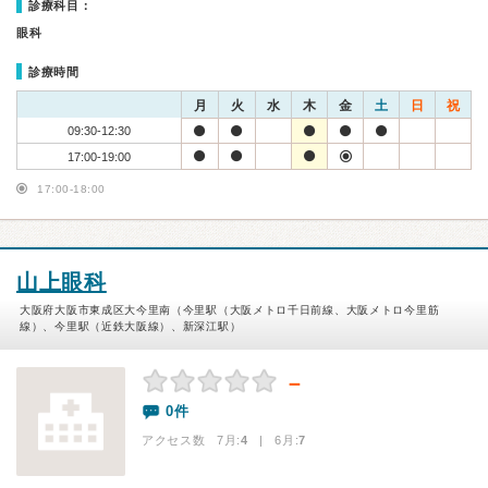
診療科目：
眼科
診療時間
月
火
水
木
金
土
日
祝
09:30-12:30
17:00-19:00
17:00-18:00
山上眼科
大阪府大阪市東成区大今里南（今里駅（大阪メトロ千日前線、大阪メトロ今里筋
線）、今里駅（近鉄大阪線）、新深江駅）
－
0件
アクセス数 7月:
4
| 6月:
7