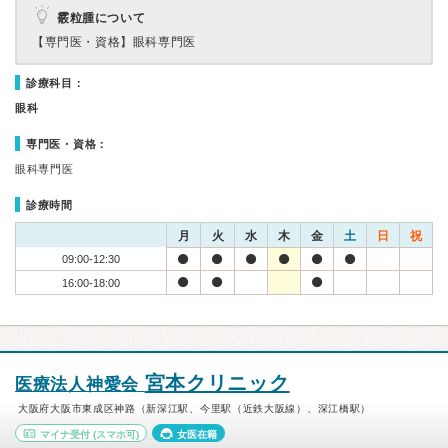
霰粒腫について
【専門医・資格】
眼科専門医
診療科目：
眼科
専門医・資格：
眼科専門医
診療時間
月
火
水
木
金
土
日
祝
09:00-12:30
16:00-18:00
宮本クリニック
医療法人神愛会
大阪府大阪市東成区神路（新深江駅、今里駅（近鉄大阪線）、深江橋駅）
マイナ受付
(スマホ可)
女医在籍