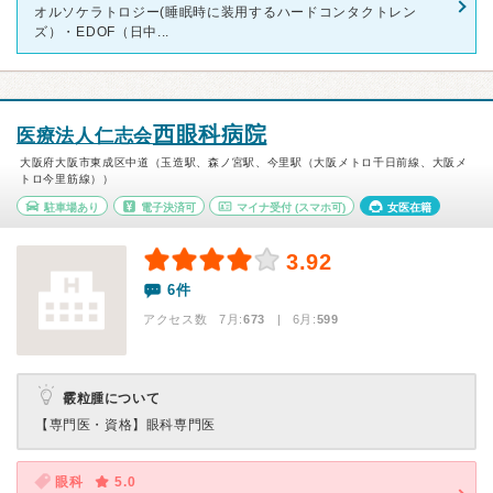
オルソケラトロジー(睡眠時に装用するハードコンタクトレン
ズ）・EDOF（日中...
西眼科病院
医療法人仁志会
大阪府大阪市東成区中道（玉造駅、森ノ宮駅、今里駅（大阪メトロ千日前線、大阪メ
トロ今里筋線））
駐車場あり
電子決済可
マイナ受付
(スマホ可)
女医在籍
3.92
6件
アクセス数 7月:
673
| 6月:
599
霰粒腫について
【専門医・資格】
眼科専門医
眼科
5.0