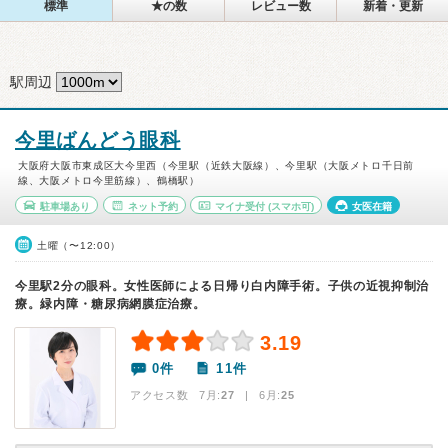
標準
★の数
レビュー数
新着・更新
駅周辺
今里ばんどう眼科
大阪府大阪市東成区大今里西（今里駅（近鉄大阪線）、今里駅（大阪メトロ千日前
線、大阪メトロ今里筋線）、鶴橋駅）
駐車場あり
ネット予約
マイナ受付
(スマホ可)
女医在籍
土曜（〜12:00）
今里駅2分の眼科。女性医師による日帰り白内障手術。子供の近視抑制治
療。緑内障・糖尿病網膜症治療。
3.19
0件
11件
アクセス数 7月:
27
| 6月:
25