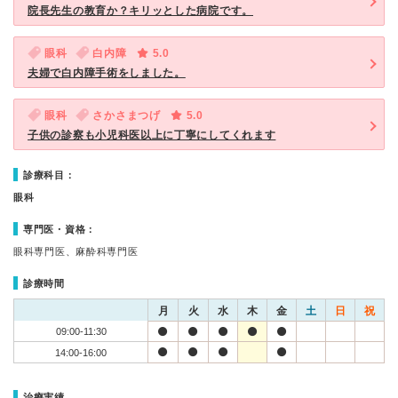
院長先生の教育か？キリッとした病院です。
眼科
白内障
5.0
夫婦で白内障手術をしました。
眼科
さかさまつげ
5.0
子供の診察も小児科医以上に丁寧にしてくれます
診療科目：
眼科
専門医・資格：
眼科専門医、麻酔科専門医
診療時間
月
火
水
木
金
土
日
祝
09:00-11:30
14:00-16:00
治療実績