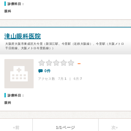
診療科目：
眼科
滝山眼科医院
大阪府大阪市東成区大今里（新深江駅、今里駅（近鉄大阪線）、今里駅（大阪メトロ
千日前線、大阪メトロ今里筋線））
－
0件
アクセス数 7月:
1
| 6月:
7
診療科目：
眼科
«前
1/1ページ
次»