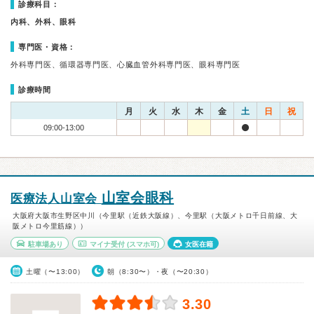
診療科目：
内科、外科、眼科
専門医・資格：
外科専門医、循環器専門医、心臓血管外科専門医、眼科専門医
診療時間
月
火
水
木
金
土
日
祝
09:00-13:00
山室会眼科
医療法人山室会
大阪府大阪市生野区中川（今里駅（近鉄大阪線）、今里駅（大阪メトロ千日前線、大
阪メトロ今里筋線））
駐車場あり
マイナ受付
(スマホ可)
女医在籍
土曜（〜13:00）
朝（8:30〜）・夜（〜20:30）
3.30