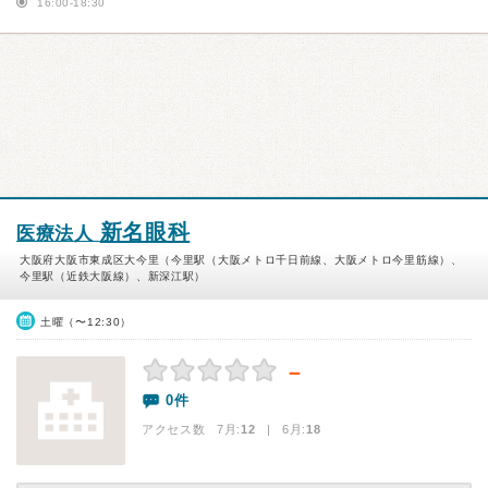
16:00-18:30
新名眼科
医療法人
大阪府大阪市東成区大今里（今里駅（大阪メトロ千日前線、大阪メトロ今里筋線）、
今里駅（近鉄大阪線）、新深江駅）
土曜（〜12:30）
－
0件
アクセス数 7月:
12
| 6月:
18