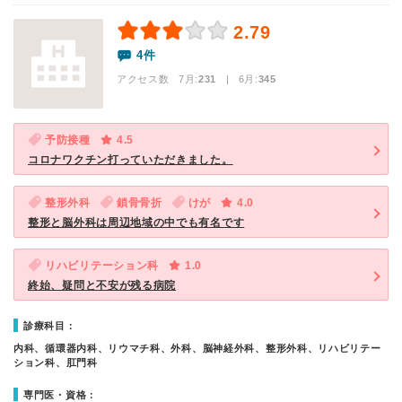
2.79
4件
アクセス数 7月:
231
| 6月:
345
予防接種
4.5
コロナワクチン打っていただきました。
整形外科
鎖骨骨折
けが
4.0
整形と脳外科は周辺地域の中でも有名です
リハビリテーション科
1.0
終始、疑問と不安が残る病院
診療科目：
内科、循環器内科、リウマチ科、外科、脳神経外科、整形外科、リハビリテー
ション科、肛門科
専門医・資格：