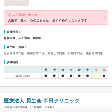
人工透析
5.0
大阪で 最も 心のこもった おすすめクリニックです
診療科目：
腎臓内科、人工透析、精神科
専門医・資格：
総合内科専門医、循環器専門医、高血圧専門医、腎臓専門医、麻酔科専門医
診療時間
月
火
水
木
金
土
日
祝
08:00-18:00
医療法人 晃生会 半田クリニック
大阪府八尾市若林町（八尾南駅、長原駅）