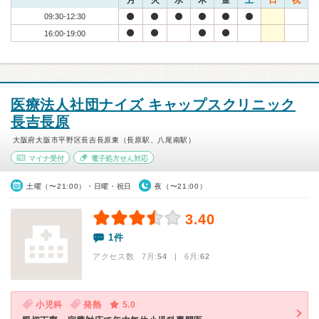
月
火
水
木
金
土
日
祝
09:30-12:30
16:00-19:00
医療法人社団ナイズ キャップスクリニック
長吉長原
大阪府大阪市平野区長吉長原東（長原駅、八尾南駅）
マイナ受付
電子処方せん対応
土曜（〜21:00）・日曜・祝日
夜（〜21:00）
3.40
1件
アクセス数 7月:
54
| 6月:
62
小児科
発熱
5.0