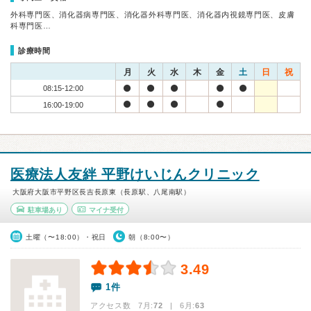
外科専門医、消化器病専門医、消化器外科専門医、消化器内視鏡専門医、皮膚
科専門医…
診療時間
月
火
水
木
金
土
日
祝
08:15-12:00
16:00-19:00
医療法人友絆 平野けいじんクリニック
大阪府大阪市平野区長吉長原東（長原駅、八尾南駅）
駐車場あり
マイナ受付
土曜（〜18:00）・祝日
朝（8:00〜）
3.49
1件
アクセス数 7月:
72
| 6月:
63