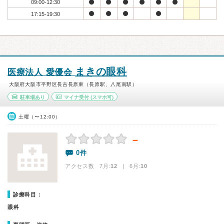
09:00-12:30
17:15-19:30
まきの眼科
医療法人 愛優会
大阪府大阪市平野区長吉長原東（長原駅、八尾南駅）
駐車場あり
マイナ受付
(スマホ可)
土曜（〜12:00）
－
0件
アクセス数 7月:
12
| 6月:
10
診療科目：
眼科