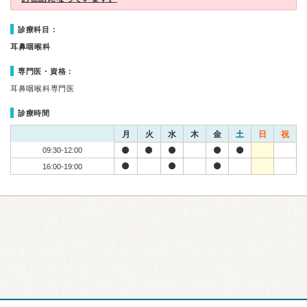
診療科目：
耳鼻咽喉科
専門医・資格：
耳鼻咽喉科専門医
診療時間
月
火
水
木
金
土
日
祝
09:30-12:00
16:00-19:00