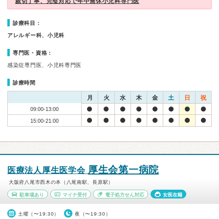
親切丁寧、完璧対応で年中無休小児科専門医
診療科目：
アレルギー科、小児科
専門医・資格：
感染症専門医、小児科専門医
診療時間
月
火
水
木
金
土
日
祝
09:00-13:00
15:00-21:00
厚生会第一病院
医療法人厚生医学会
大阪府八尾市西木の本（八尾南駅、長原駅）
駐車場あり
マイナ受付
電子処方せん対応
女医在籍
土曜（〜19:30）
夜（〜19:30）