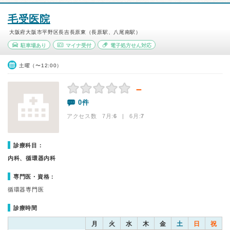
毛受医院
大阪府大阪市平野区長吉長原東（長原駅、八尾南駅）
駐車場あり
マイナ受付
電子処方せん対応
土曜（〜12:00）
－
0件
アクセス数 7月:
6
| 6月:
7
診療科目：
内科、循環器内科
専門医・資格：
循環器専門医
診療時間
月
火
水
木
金
土
日
祝