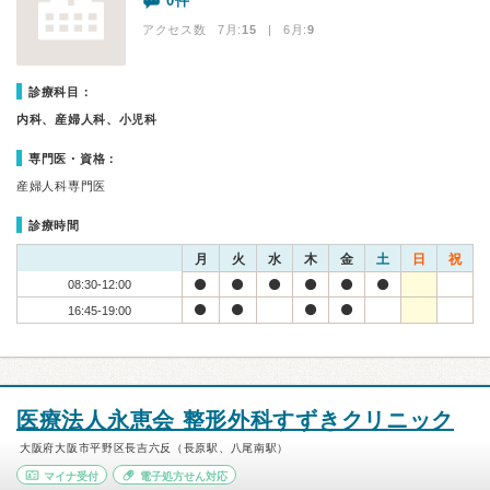
0件
アクセス数 7月:
15
| 6月:
9
診療科目：
内科、産婦人科、小児科
専門医・資格：
産婦人科専門医
診療時間
月
火
水
木
金
土
日
祝
08:30-12:00
16:45-19:00
医療法人永恵会 整形外科すずきクリニック
大阪府大阪市平野区長吉六反（長原駅、八尾南駅）
マイナ受付
電子処方せん対応