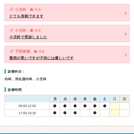
小児科
5.0
とても信頼できます
小児科
4.0
小児科で受診しました
予防接種
3.0
愛想が悪いですが子供には優しいです
診療科目：
内科、消化器内科、小児科
診療時間
月
火
水
木
金
土
日
祝
09:00-12:00
17:00-19:30