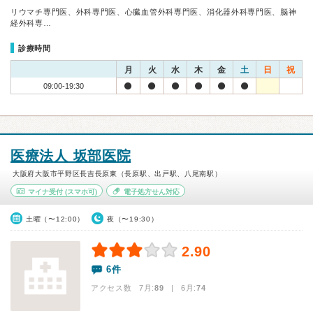
リウマチ専門医、外科専門医、心臓血管外科専門医、消化器外科専門医、脳神
経外科専…
診療時間
月
火
水
木
金
土
日
祝
09:00-19:30
医療法人 坂部医院
大阪府大阪市平野区長吉長原東（長原駅、出戸駅、八尾南駅）
マイナ受付
(スマホ可)
電子処方せん対応
土曜（〜12:00）
夜（〜19:30）
2.90
6件
アクセス数 7月:
89
| 6月:
74