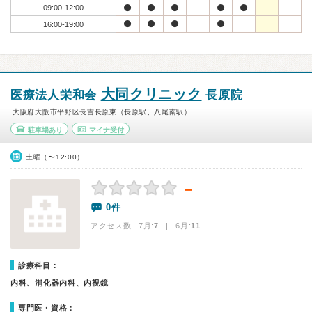
09:00-12:00
16:00-19:00
大同クリニック
医療法人栄和会
長原院
大阪府大阪市平野区長吉長原東（長原駅、八尾南駅）
駐車場あり
マイナ受付
土曜（〜12:00）
－
0件
アクセス数 7月:
7
| 6月:
11
診療科目：
内科、消化器内科、内視鏡
専門医・資格：