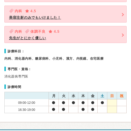
内科
4.5
美容注射のみでもいけました！
内科
体調不良
4.5
先生がとにかく優しい
診療科目：
内科、消化器内科、糖尿病科、小児科、漢方、内視鏡、在宅医療
専門医・資格：
消化器病専門医
診療時間
月
火
水
木
金
土
日
祝
09:00-12:00
16:30-19:00