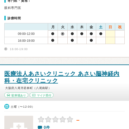
専門医・資格：
眼科専門医
診療時間
月
火
水
木
金
土
日
祝
09:00-12:00
16:00-19:00
16:00-19:00
医療法人あさいクリニック あさい脳神経内
科・在宅クリニック
大阪府八尾市若林町（八尾南駅）
駐車場あり
マイナ受付
土曜（〜12:00）
－
0件