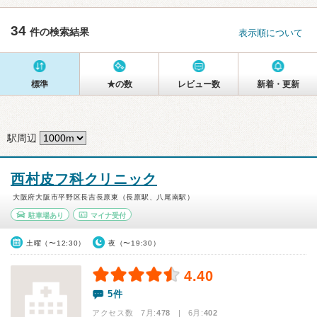
34
件の検索結果
表示順について
標準
★の数
レビュー数
新着・更新
駅周辺
西村皮フ科クリニック
大阪府大阪市平野区長吉長原東（長原駅、八尾南駅）
駐車場あり
マイナ受付
土曜（〜12:30）
夜（〜19:30）
4.40
5件
アクセス数 7月:
478
| 6月:
402