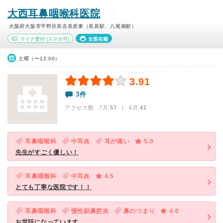
大西耳鼻咽喉科医院
大阪府大阪市平野区長吉長原東（長原駅、八尾南駅）
マイナ受付
(スマホ可)
女医在籍
土曜（〜12:00）
3.91
3件
アクセス数 7月:
57
| 6月:
41
耳鼻咽喉科
中耳炎
耳が痛い
5.0
先生がすごく優しい！
耳鼻咽喉科
中耳炎
4.5
とても丁寧な医院です！！
耳鼻咽喉科
慢性副鼻腔炎
鼻のつまり
4.0
お世話になっています。