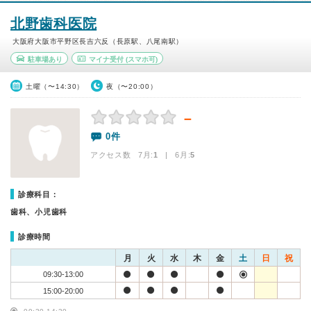
北野歯科医院
大阪府大阪市平野区長吉六反（長原駅、八尾南駅）
駐車場あり
マイナ受付
(スマホ可)
土曜（〜14:30）
夜（〜20:00）
－
0件
アクセス数 7月:
1
| 6月:
5
診療科目：
歯科、小児歯科
診療時間
月
火
水
木
金
土
日
祝
09:30-13:00
15:00-20:00