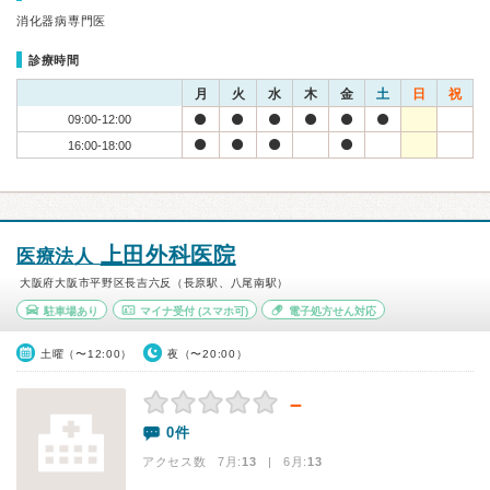
消化器病専門医
診療時間
月
火
水
木
金
土
日
祝
09:00-12:00
16:00-18:00
上田外科医院
医療法人
大阪府大阪市平野区長吉六反（長原駅、八尾南駅）
駐車場あり
マイナ受付
(スマホ可)
電子処方せん対応
土曜（〜12:00）
夜（〜20:00）
－
0件
アクセス数 7月:
13
| 6月:
13