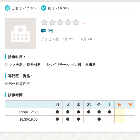
土曜（〜12:30）
夜（〜19:30）
－
0件
アクセス数 7月:
25
| 6月:
26
診療科目：
リウマチ科、整形外科、リハビリテーション科、皮膚科
専門医・資格：
整形外科専門医
診療時間
月
火
水
木
金
土
日
祝
09:00-12:30
16:30-19:30