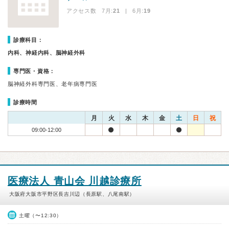
アクセス数 7月:
21
| 6月:
19
診療科目：
内科、神経内科、脳神経外科
専門医・資格：
脳神経外科専門医、老年病専門医
診療時間
月
火
水
木
金
土
日
祝
09:00-12:00
医療法人 青山会 川越診療所
大阪府大阪市平野区長吉川辺（長原駅、八尾南駅）
土曜（〜12:30）