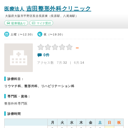
吉田整形外科クリニック
医療法人
大阪府大阪市平野区長吉長原東（長原駅、八尾南駅）
駐車場あり
マイナ受付
土曜（〜12:30）
夜（〜19:30）
－
0件
アクセス数 7月:
32
| 6月:
14
診療科目：
リウマチ科、整形外科、リハビリテーション科
専門医・資格：
整形外科専門医
診療時間
月
火
水
木
金
土
日
祝