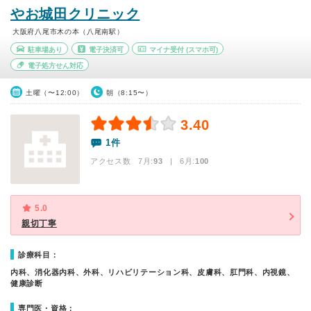
やお城田クリニック
大阪府八尾市木の本（八尾南駅）
駐車場あり
電子決済可
マイナ受付
(スマホ可)
電子処方せん対応
土曜（〜12:00）
朝（8:15〜）
3.40
1件
アクセス数 7月:
93
| 6月:
100
5.0
親切丁寧
診療科目：
内科、消化器内科、外科、リハビリテーション科、皮膚科、肛門科、内視鏡、
健康診断
専門医・資格：