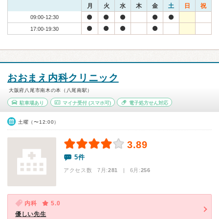
月
火
水
木
金
土
日
祝
09:00-12:30
17:00-19:30
おおまえ内科クリニック
大阪府八尾市南木の本（八尾南駅）
駐車場あり
マイナ受付
(スマホ可)
電子処方せん対応
土曜（〜12:00）
3.89
5件
アクセス数 7月:
281
| 6月:
256
内科
5.0
優しい先生