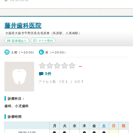
09:30-14:30
藤井歯科医院
大阪府大阪市平野区長吉長原東（長原駅、八尾南駅）
駐車場あり
マイナ受付
土曜（〜20:00）
夜（〜20:00）
－
0件
アクセス数 7月:
1
| 6月:
7
診療科目：
歯科、小児歯科
診療時間
月
火
水
木
金
土
日
祝
09:00-12:00