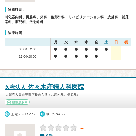
診療科目：
消化器内科、胃腸科、外科、整形外科、リハビリテーション科、皮膚科、泌尿
器科、肛門科、放射線科
診療時間
月
火
水
木
金
土
日
祝
09:00-12:00
17:00-20:00
佐々木産婦人科医院
医療法人
大阪府大阪市平野区長吉六反（八尾南駅、長原駅）
駐車場あり
土曜（〜12:00）
朝（8:30〜）
－