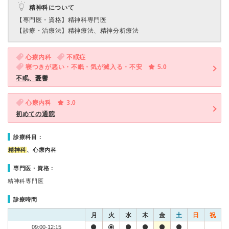
精神科について
【専門医・資格】
精神科専門医
【診療・治療法】
精神療法、精神分析療法
心療内科
不眠症
寝つきが悪い・不眠・気が滅入る・不安
5.0
不眠、憂鬱
心療内科
3.0
初めての通院
診療科目：
精神科
、心療内科
専門医・資格：
精神科専門医
診療時間
月
火
水
木
金
土
日
祝
09:00-12:15