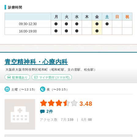
診療時間
月
火
水
木
金
土
日
祝
09:30-12:30
16:00-19:00
青空精神科・心療内科
大阪府大阪市阿倍野区昭和町（昭和町駅、文の里駅、松虫駅）
駐車場あり
マイナ受付
(スマホ可)
土曜（〜12:15）
夜（〜20:15）
3.48
2件
アクセス数 7月:
159
| 6月:
88