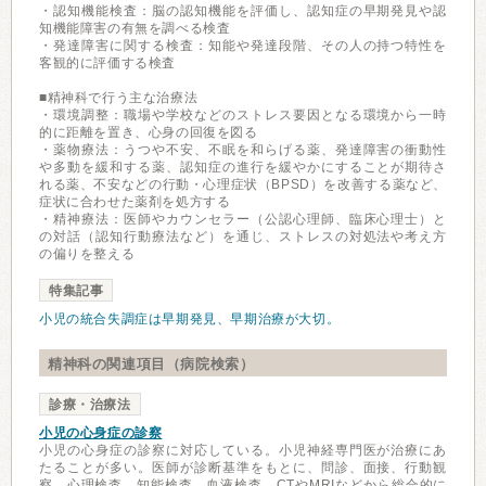
・認知機能検査：脳の認知機能を評価し、認知症の早期発見や認
知機能障害の有無を調べる検査
・発達障害に関する検査：知能や発達段階、その人の持つ特性を
客観的に評価する検査
■精神科で行う主な治療法
・環境調整：職場や学校などのストレス要因となる環境から一時
的に距離を置き、心身の回復を図る
・薬物療法：うつや不安、不眠を和らげる薬、発達障害の衝動性
や多動を緩和する薬、認知症の進行を緩やかにすることが期待さ
れる薬、不安などの行動・心理症状（BPSD）を改善する薬など、
症状に合わせた薬剤を処方する
・精神療法：医師やカウンセラー（公認心理師、臨床心理士）と
の対話（認知行動療法など）を通じ、ストレスの対処法や考え方
の偏りを整える
特集記事
小児の統合失調症は早期発見、早期治療が大切。
精神科の関連項目（病院検索）
診療・治療法
小児の心身症の診察
小児の心身症の診察に対応している。小児神経専門医が治療にあ
たることが多い。医師が診断基準をもとに、問診、面接、行動観
察、心理検査、知能検査、血液検査、CTやMRIなどから総合的に