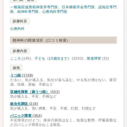
一般病院連携精神医学専門医
、
日本睡眠学会専門医
、
認知症専門
医
、
精神科専門医
、
心療内科専門医
診療科目
心療内科
精神科の関連項目（口コミ検索）
診療内容
こころ
(145)、
子ども（15歳頃まで）
(2242)、
発達障害
(32)
病気
うつ病
(1748)
だるい、気が滅入る、気分が落ち込む、やる気が湧かない、疲労
感、頭痛、便秘、不眠など
双極性障害（躁うつ病）
(533)
気が滅入る、不安、不眠など
統合失調症
(218)
気が滅入る、強い興奮、不安、不眠、幻想、幻聴など
パニック障害
(364)
不安障害のひとつ。身体の病気はなく、急激な動悸、呼吸困難な
どのパニック障害がおこる病気。