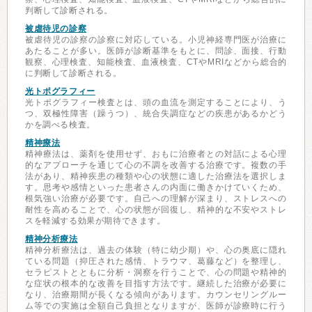
判断して診断される。
被虐待児の診察
被虐待児の診察の診察に対応している。小児神経専門医が治療に
あたることが多い。医師が診断基準をもとに、問診、面接、行動
観察、心理検査、知能検査、血液検査、CTやMRIなどから総合的
に判断して診断される。
光トポグラフィー
光トポグラフィー検査とは、頭の血流を測定することにより、う
つ、双極性障害（躁うつ）、統合失調症などの疾患があるかどう
かを調べる検査。
精神療法
精神療法は、薬剤を使用せず、おもに治療者との対話による心理
的なアプローチを通じて心の不調を改善する治療です。複数の手
法があり、精神疾患の種類や心の状態に適した治療法を選択しま
す。思考や感情といった患者さんの内面に働きかけていくため、
根気強い治療が必要です。自己への理解が深まり、ストレスへの
耐性を高めることで、心の状態が回復し、精神的な不安やストレ
スを軽減する効果が期待できます。
精神分析療法
精神分析療法は、過去の体験（特に幼少期）や、心の奥底に隠れ
ている問題（抑圧された感情、トラウマ、葛藤など）を整理し、
セラピストとともに分析・洞察を行うことで、心の問題や精神的
な症状の根本的な改善を目指す方法です。継続した治療が必要に
なり、治療期間が長くなる傾向があります。カウンセリングルー
ム等での実施は全額自己負担となりますが、医師が診療時に行う