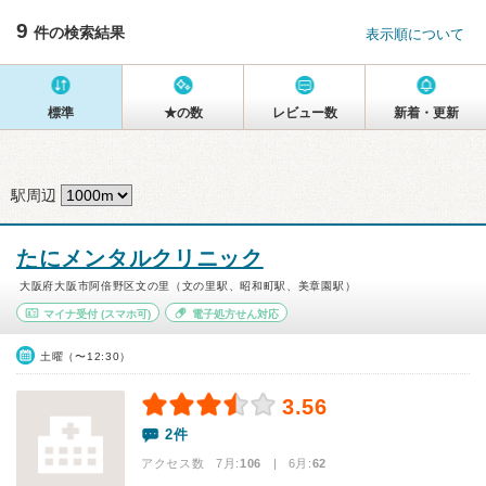
9
件の検索結果
表示順について
標準
★の数
レビュー数
新着・更新
駅周辺
たにメンタルクリニック
大阪府大阪市阿倍野区文の里（文の里駅、昭和町駅、美章園駅）
マイナ受付
(スマホ可)
電子処方せん対応
土曜（〜12:30）
3.56
2件
アクセス数 7月:
106
| 6月:
62