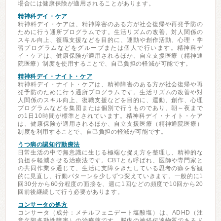
場合には健康保険が適用されることがあります。
精神科デイ・ケア
精神科デイ・ケアは、精神障害のある方が社会復帰や再発予防の
ために行う通所プログラムです。生活リズムの改善、対人関係の
スキル向上、復職支援などを目的に、運動や創作活動、心理・学
習プログラムなどをグループまたは個人で行います。精神科デ
イ・ケアは、健康保険が適用されるほか、自立支援医療（精神通
院医療）制度を使用することで、自己負担の軽減が可能です。
精神科デイ・ナイト・ケア
精神科デイ・ナイト・ケアは、精神障害のある方が社会復帰や再
発予防のために行う通所プログラムです。生活リズムの改善や対
人関係のスキル向上、復職支援などを目的に、運動、創作、心理
プログラムなどを集団または個別で行うものであり、朝～夜まで
の1日10時間が標準とされています。精神科デイ・ナイト・ケア
は、健康保険が適用されるほか、自立支援医療（精神通院医療）
制度を利用することで、自己負担の軽減が可能です。
うつ病の認知行動療法
日常生活の中で無意識に生じる極端な捉え方を整理し、精神的な
負担を軽減させる治療法です。CBTとも呼ばれ、医師や専門家と
の共同作業を通じて、生活に支障をきたしている思考の癖を客観
的に見直し、行動パターンを少しずつ変えていきます。一般的に1
回30分から60分程度の面接を、週に1回などの頻度で10回から20
回前後継続して行う必要があります。
コンサータの処方
コンサータ（成分：メチルフェニデート塩酸塩）は、ADHD（注
意欠陥多動性障害）の治療薬です。脳内の神経伝達物質であるド