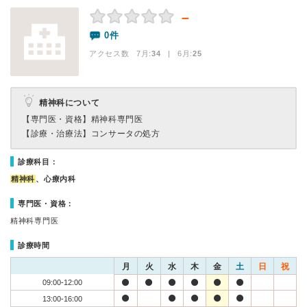
－
0件
アクセス数 7月:
34
| 6月:
25
精神科について
【専門医・資格】
精神科専門医
【診療・治療法】
コンサータの処方
診療科目：
精神科
、心療内科
専門医・資格：
精神科専門医
診療時間
月
火
水
木
金
土
日
祝
09:00-12:00
13:00-16:00