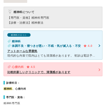
精神科について
【専門医・資格】
精神科専門医
【診療・治療法】
精神療法
精神科の口コミ
精神科
体調不良・寝つきが悪い・不眠・気が滅入る・不安
4.0
アットホームな雰囲気
現代的な内装で院内はとても清潔感があります。 初診は電話予約でしたが、とてもスムーズに予約が取れました。 受け付けの女性の方は丁寧でゆっくり落ち着いて話して下さるので、 初回予約時は心の負担
心療内科
4.5
比較的新しいクリニックで、清潔感があります
診療科目：
精神科
、心療内科
専門医・資格：
精神科専門医