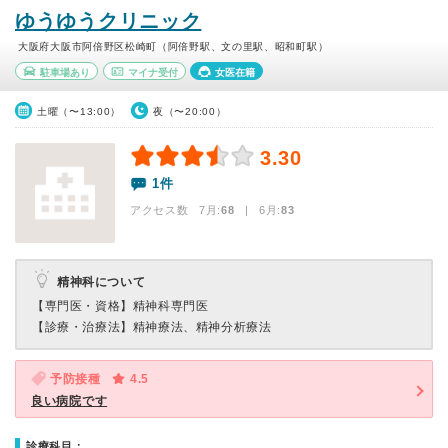
ゆうゆうクリニック
大阪府大阪市阿倍野区松崎町（阿倍野駅、文の里駅、昭和町駅）
駐車場あり
マイナ受付
女医在籍
土曜（〜13:00）
夜（〜20:00）
3.30
1件
アクセス数 7月:
68
| 6月:
83
精神科について
【専門医・資格】
精神科専門医
【診療・治療法】
精神療法、精神分析療法
予防接種
4.5
良い病院です
診療科目：