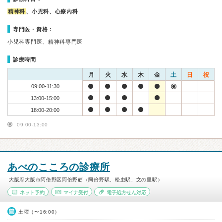
精神科
、小児科、心療内科
専門医・資格：
小児科専門医、精神科専門医
診療時間
月
火
水
木
金
土
日
祝
09:00-11:30
13:00-15:00
18:00-20:00
09:00-13:00
あべのこころの診療所
大阪府大阪市阿倍野区阿倍野筋（阿倍野駅、松虫駅、文の里駅）
ネット予約
マイナ受付
電子処方せん対応
土曜（〜16:00）