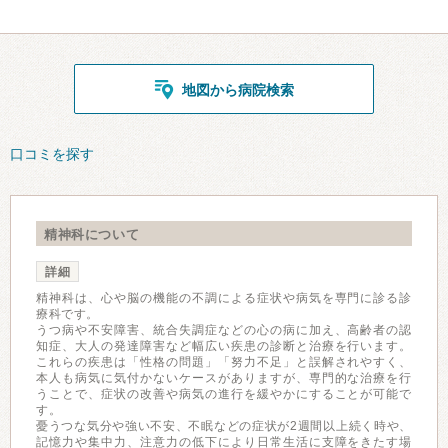
地図から病院検索
口コミを探す
精神科について
詳細
精神科は、心や脳の機能の不調による症状や病気を専門に診る診
療科です。
うつ病や不安障害、統合失調症などの心の病に加え、高齢者の認
知症、大人の発達障害など幅広い疾患の診断と治療を行います。
これらの疾患は「性格の問題」「努力不足」と誤解されやすく、
本人も病気に気付かないケースがありますが、専門的な治療を行
うことで、症状の改善や病気の進行を緩やかにすることが可能で
す。
憂うつな気分や強い不安、不眠などの症状が2週間以上続く時や、
記憶力や集中力、注意力の低下により日常生活に支障をきたす場