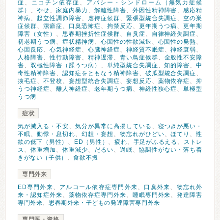
症
、
ニコチン依存症
、
アパシー・シンドローム（無気力症候
群）
、
やせ
、
家庭内暴力
、
解離性障害
、
外因性精神障害
、
感応精
神病
、
起立性調節障害
、
虐待症候群
、
緊張型統合失調症
、
空の巣
症候群
、
潔癖症
、
口臭恐怖症
、
拘禁反応
、
更年期うつ病
、
更年期
障害（女性）
、
思春期挫折性症候群
、
自臭症
、
自律神経失調症
、
初老期うつ病
、
症状精神病
、
心因性の性欲減退
、
心因性の発熱
、
心因反応
、
心気神経症
、
心臓神経症
、
神経質不眠症
、
神経衰弱
、
人格障害
、
性行動障害
、
精神遅滞
、
青い鳥症候群
、
全般性不安障
害
、
双極性障害（躁うつ病）
、
単純型統合失調症
、
知的障害
、
中
毒性精神障害
、
認知症をともなう精神障害
、
破瓜型統合失調症
、
抜毛症
、
不登校
、
妄想型統合失調症
、
妄想反応
、
薬物依存症
、
抑
うつ神経症
、
離人神経症
、
老年期うつ病
、
神経性狭心症
、
単極型
うつ病
症状
気が滅入る・不安
、
気分が異常に高揚している
、
寝つきが悪い・
不眠
、
動悸・息切れ
、
幻想・妄想
、
物忘れがひどい
、
ほてり
、
性
欲の低下（男性）
、
ED（男性）
、
疲れ
、
手足がふるえる
、
ストレ
ス
、
体重増加
、
体重減少
、
だるい
、
過眠
、
協調性がない・落ち着
きがない（子供）
、
食欲不振
専門外来
ED専門外来
、
アルコール依存症専門外来
、
口臭外来
、
物忘れ外
来・認知症外来
、
薬物依存症専門外来
、
睡眠専門外来
、
発達障害
専門外来
、
思春期外来・子どもの発達障害専門外来
専門医・資格