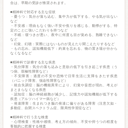
合は、早期の受診が推奨されます。
■精神科で対応する主な症状
・憂うつ：気分が落ち込む、集中力が低下する、やる気が出ない
など
・不安感：理由もなく強い不安や焦りを感じる、動悸がする、特
定のことに強いこだわりを持つなど
・不眠：寝つきが悪い、夜中に何度も目が覚める、熟睡できない
など
・幻覚、幻聴：実際にはないものが見えたり聞こえたりするなど
・もの忘れ、認知機能低下：約束を忘れる、物の置き場が分から
なくなるなど
■精神科で診療する主な疾患
・気分障害：気分の落ち込みと意欲の低下を引き起こす疾患（う
つ病、双極性障害など）
・不安障害：過度の不安や恐怖で日常生活に支障をきたす疾患
（パニック障害、強迫性障害など）
・統合失調症：脳の機能異常により、幻覚や妄想が現れ、考えが
まとまらなくなる疾患
・認知症：脳の神経細胞が減少し、記憶力や認知機能が低下する
疾患（アルツハイマー病など）
・発達障害：生まれつき脳の発達に偏りがある障害（注意欠如・
多動症、自閉スペクトラム症、限局性学習症など）
■精神科で行う主な検査
・心理検査：性格や感情、考え方の傾向、不安や抑うつの程度を
客観的に把握する検査