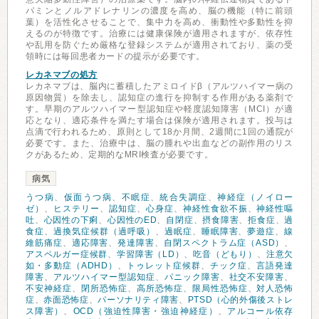
パミンとノルアドレナリンの濃度を高め、脳の機能（特に前頭
葉）を活性化させることで、集中力を高め、衝動性や多動性を抑
えるのが特徴です。治療には健康保険が適用されますが、依存性
や乱用を防ぐため厳格な登録システムが適用されており、薬の受
領時には毎回患者カードの提示が必要です。
レカネマブの処方
レカネマブは、脳内に蓄積したアミロイドβ（アルツハイマー病の
原因物質）を除去し、認知症の進行を抑制する作用がある薬剤で
す。早期のアルツハイマー型認知症や軽度認知障害（MCI）が適
応となり、適応条件を満たす場合は保険が適用されます。投与は
点滴で行われるため、原則として18か月間、2週間に1回の通院が
必要です。また、治療中は、脳の腫れや出血などの副作用のリス
クがあるため、定期的なMRI検査が必要です。
病気
うつ病
、
仮面うつ病
、
不眠症
、
統合失調症
、
神経症（ノイロー
ゼ）
、
ヒステリー
、
認知症
、
心身症
、
神経性食欲不振
、
神経性嘔
吐
、
心因性の下痢
、
心因性のED
、
自閉症
、
摂食障害
、
拒食症
、
過
食症
、
過換気症候群（過呼吸）
、
過眠症
、
睡眠障害
、
夢遊症
、
線
維筋痛症
、
適応障害
、
発達障害
、
自閉スペクトラム症（ASD）
、
アスペルガー症候群
、
学習障害（LD）
、
吃音（どもり）
、
注意欠
如・多動症（ADHD）
、
トゥレット症候群
、
チック症
、
言語発達
障害
、
アルツハイマー型認知症
、
パニック障害
、
社交不安障害
、
不安神経症
、
閉所恐怖症
、
高所恐怖症
、
限局性恐怖症
、
対人恐怖
症
、
赤面恐怖症
、
パーソナリティ障害
、
PTSD（心的外傷後ストレ
ス障害）
、
OCD（強迫性障害・強迫神経症）
、
アルコール依存