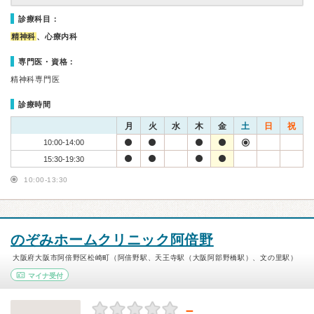
診療科目：
精神科
、心療内科
専門医・資格：
精神科専門医
診療時間
月
火
水
木
金
土
日
祝
10:00-14:00
15:30-19:30
10:00-13:30
のぞみホームクリニック阿倍野
大阪府大阪市阿倍野区松崎町（阿倍野駅、天王寺駅（大阪阿部野橋駅）、文の里駅）
マイナ受付
－