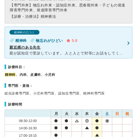
【専門外来】
物忘れ外来・認知症外来、思春期外来・子どもの発達
障害専門外来、発達障害専門外来
【診療・治療法】
精神療法
精神科の口コミ
精神科
物忘れがひどい
5.0
親近感のある先生
親が認知症で受診しています。 人と人とで対等にお話をしてくれ、家族のことも心配してくれて話を聞いてくれます。 先生があっさりしているので、話をしていても嫌な気持ちにはならず気が楽になります。 認
診療科目：
精神科
、内科、皮膚科、小児科
専門医・資格：
総合診療専門医、小児科専門医、認知症専門医、精神科専門医
診療時間
月
火
水
木
金
土
日
祝
08:30-12:00
14:00-16:30
17:00-19:15