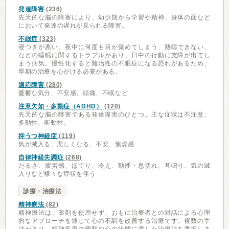
発達障害
(236)
先天的な脳の障害により、幼少期から学習や精神、身体の面など
において発達の遅れが見られる障害。
不眠症
(323)
寝つきが悪い、夜中に何度も目が覚めてしまう、熟睡できない、
などの睡眠に関するトラブルがあり、日中の行動に支障が出てし
まう病気。慢性化すると難治性の不眠症になる恐れがあるため、
早期の治療を心がける必要がある。
適応障害
(280)
憂鬱な気分、不安感、頭痛、不眠など
注意欠如・多動症（ADHD）
(120)
先天的な脳の障害である発達障害のひとつ。主な症状は不注意、
多動性、衝動性。
抑うつ神経症
(119)
気が滅入る、悲しくなる、不安、焦燥感
自律神経失調症
(268)
だるさ、疲労感、ほてり、冷え、動悸・息切れ、耳鳴り、気の滅
入りなど様々な症状を伴う
診療・治療法
精神療法
(82)
精神療法は、薬剤を使用せず、おもに治療者との対話による心理
的なアプローチを通じて心の不調を改善する治療です。複数の手