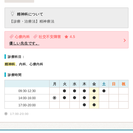
精神科について
【診療・治療法】
精神療法
心療内科
社交不安障害
4.5
優しい先生です。
診療科目：
精神科
、内科、心療内科
診療時間
月
火
水
木
金
土
日
祝
09:30-12:30
14:00-16:00
17:00-20:00
17:00-20:00