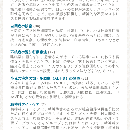
法があり、精神疾患の種類や心の状態に適した治療法を選択しま
す。思考や感情といった患者さんの内面に働きかけていくため、
根気強い治療が必要です。自己への理解が深まり、ストレスへの
耐性を高めることで、心の状態が回復し、精神的な不安やストレ
スを軽減する効果が期待できます。
自閉症の診察
(84)
自閉症・広汎性発達障害の診察に対応している。小児神経専門医
が治療にあたることが多い。医師が診断基準をもとに、問診、面
接、行動観察、心理検査、知能検査、血液検査、CTやMRIなどか
ら総合的に判断して診断される。
不眠症の認知行動療法
(32)
睡眠薬に頼らずに、患者さんが持っている睡眠へのこだわりや習
慣などを見直すことで、不眠症の辛い症状を改善していく方法。
臨床心理士による１：１カウンセリングを複数回行い、その中で
睡眠スケジュールの設定、体のリラックス法などを学んでいく。
小児の注意欠如・多動症（ADHD）の診察
(31)
小児の注意欠如・多動症（ADHD）の診察に対応している。小児
神経専門医が治療にあたることが多い。医師が診断基準をもと
に、問診、面接、行動観察、心理検査、知能検査、血液検査、CT
やMRIなどから総合的に判断して診断される。
精神科デイ・ケア
(7)
精神科デイ・ケアは、精神障害のある方が社会復帰や再発予防の
ために行う通所プログラムです。生活リズムの改善、対人関係の
スキル向上、復職支援などを目的に、運動や創作活動、心理・学
習プログラムなどをグループまたは個人で行います。精神科デ
イ・ケアは、健康保険が適用されるほか、自立支援医療（精神通