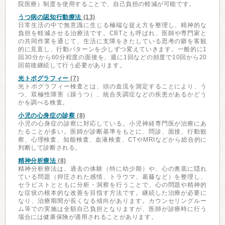
院医療）制度を使用することで、自己負担の軽減が可能です。
うつ病の認知行動療法
(13)
日常生活の中で無意識に生じる極端な捉え方を整理し、精神的な
負担を軽減させる治療法です。CBTとも呼ばれ、医師や専門家と
の共同作業を通じて、生活に支障をきたしている思考の癖を客観
的に見直し、行動パターンを少しずつ変えていきます。一般的に1
回30分から60分程度の面接を、週に1回などの頻度で10回から20
回前後継続して行う必要があります。
光トポグラフィー
(7)
光トポグラフィー検査とは、頭の血流を測定することにより、う
つ、双極性障害（躁うつ）、統合失調症などの疾患があるかどう
かを調べる検査。
小児の心身症の診察
(8)
小児の心身症の診察に対応している。小児神経専門医が治療にあ
たることが多い。医師が診断基準をもとに、問診、面接、行動観
察、心理検査、知能検査、血液検査、CTやMRIなどから総合的に
判断して診断される。
精神分析療法
(8)
精神分析療法は、過去の体験（特に幼少期）や、心の奥底に隠れ
ている問題（抑圧された感情、トラウマ、葛藤など）を整理し、
セラピストとともに分析・洞察を行うことで、心の問題や精神的
な症状の根本的な改善を目指す方法です。継続した治療が必要に
なり、治療期間が長くなる傾向があります。カウンセリングルー
ム等での実施は全額自己負担となりますが、医師が診療時に行う
場合には健康保険が適用されることがあります。