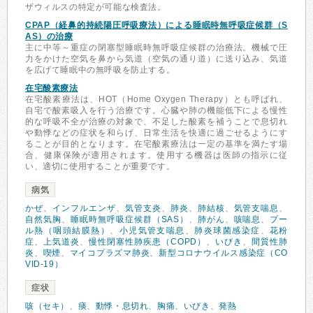
ザウィルスの特定が可能な検査法。
CPAP（経鼻的持続陽圧呼吸療法）による睡眠時無呼吸症候群（S
AS）の治療
主に中等～重症の閉塞型睡眠時無呼吸症候群の治療法。機械で圧
力をかけた空気を鼻から気道（空気の通り道）に送り込み、気道
を広げて睡眠中の無呼吸を防止する。
在宅酸素療法
在宅酸素療法は、HOT（Home Oxygen Therapy）とも呼ばれ、
自宅で酸素吸入を行う治療です。心臓や肺の機能低下による慢性
的な呼吸不全が治療の対象で、不足した酸素を補うことで息切れ
や動悸などの症状を和らげ、日常生活を快適に過ごせるようにす
ることが目的となります。在宅酸素療法は一定の基準を満たす場
合、健康保険が適用されます。使用する機器は医師の指示に従
い、適切に使用することが重要です。
病気
かぜ
、
インフルエンザ
、
気管支炎
、
肺炎
、
肺結核
、
気管支喘息
、
自然気胸
、
睡眠時無呼吸症候群（SAS）
、
肺がん
、
咳喘息
、
プー
ル熱（咽頭結膜熱）
、
小児気管支喘息
、
肺炎球菌感染症
、
花粉
症
、
上気道炎
、
慢性閉塞性肺疾患（COPD）
、
いびき
、
間質性肺
炎
、
喫煙
、
マイコプラズマ肺炎
、
新型コロナウイルス感染症（CO
VID-19）
症状
咳（セキ）
、
痰
、
動悸・息切れ
、
胸痛
、
いびき
、
発熱