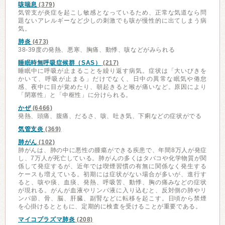
咳喘息
(379)
気管支が炎症を起こし敏感となっているため、正常な気道なら問
題ないアレルギーなど少しの刺激でも咳が慢性的に出てしまう病
気。
肺炎
(473)
38-39度の発熱、悪寒、胸痛、動悸、咳などがみられる
睡眠時無呼吸症候群（SAS）
(217)
睡眠中に呼吸が止まることを繰り返す病気。症状は「大いびきを
かいて、呼吸が止まる」だけでなく、日中の異常な眠気や倦怠
感、夜中に目が覚めたり、朝起きると喉が痛いなど。原因により
「閉塞性」と「中枢性」に分けられる。
かぜ
(6466)
発熱、頭痛、腹痛、だるさ、咳、吐き気、下痢などの症状がでる
気管支炎
(369)
肺がん
(102)
肺がんは、肺の中に悪性の腫瘍ができる疾患で、年間8万人が発症
し、7万人が死亡している。肺がんの多くはタバコや化学物質が関
係して発症するが、近年では喫煙習慣の有無に関係なく発生する
ケースも増えている。初期には症状がない場合が多いが、進行す
ると、咳や痰、血痰、発熱、呼吸苦、動悸、胸の痛みなどの症状
が現れる。がんが血液やリンパ液に入り込むと、反対側の肺やリ
ンパ節、骨、脳、肝臓、副腎などに転移を起こす。日頃から禁煙
を心掛けるとともに、定期的に検査を受けることが重要である。
マイコプラズマ肺炎
(208)