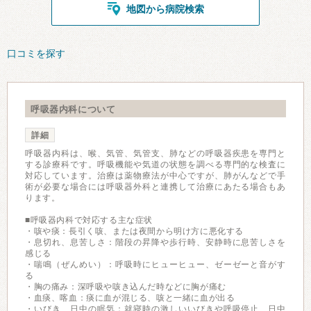
地図から病院検索
口コミを探す
呼吸器内科について
詳細
呼吸器内科は、喉、気管、気管支、肺などの呼吸器疾患を専門と
する診療科です。呼吸機能や気道の状態を調べる専門的な検査に
対応しています。治療は薬物療法が中心ですが、肺がんなどで手
術が必要な場合には呼吸器外科と連携して治療にあたる場合もあ
ります。
■呼吸器内科で対応する主な症状
・咳や痰：長引く咳、または夜間から明け方に悪化する
・息切れ、息苦しさ：階段の昇降や歩行時、安静時に息苦しさを
感じる
・喘鳴（ぜんめい）：呼吸時にヒューヒュー、ゼーゼーと音がす
る
・胸の痛み：深呼吸や咳き込んだ時などに胸が痛む
・血痰、喀血：痰に血が混じる、咳と一緒に血が出る
・いびき、日中の眠気：就寝時の激しいいびきや呼吸停止、日中