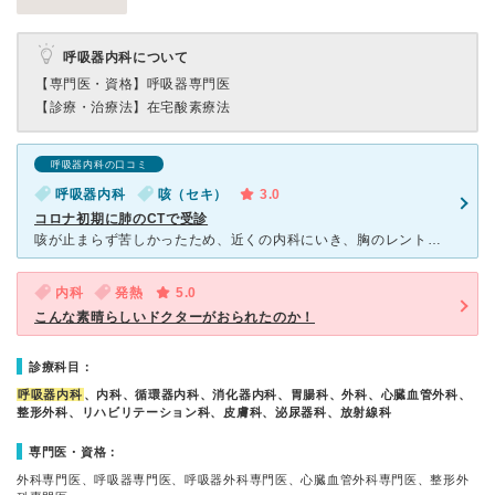
呼吸器内科について
【専門医・資格】
呼吸器専門医
【診療・治療法】
在宅酸素療法
呼吸器内科の口コミ
呼吸器内科
咳（セキ）
3.0
コロナ初期に肺のCTで受診
咳が止まらず苦しかったため、近くの内科にいき、胸のレントゲンを撮ったところ、少し白っぽいとのことでこちらの病院を紹介してもらいました。 その日の午後に予約をとってもらい、受付で申し出ました。
内科
発熱
5.0
こんな素晴らしいドクターがおられたのか！
診療科目：
呼吸器内科
、内科、循環器内科、消化器内科、胃腸科、外科、心臓血管外科、
整形外科、リハビリテーション科、皮膚科、泌尿器科、放射線科
専門医・資格：
外科専門医、呼吸器専門医、呼吸器外科専門医、心臓血管外科専門医、整形外