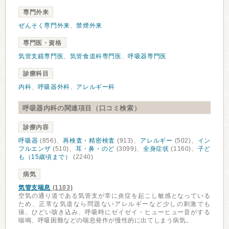
専門外来
ぜんそく専門外来
、
禁煙外来
専門医・資格
気管支鏡専門医
、
気管食道科専門医
、
呼吸器専門医
診療科目
内科
、
呼吸器外科
、
アレルギー科
呼吸器内科の関連項目（口コミ検索）
診療内容
呼吸器
(856)、
再検査・精密検査
(913)、
アレルギー
(502)、
イン
フルエンザ
(510)、
耳・鼻・のど
(3099)、
全身症状
(1160)、
子ど
も（15歳頃まで）
(2240)
病気
気管支喘息
(1103)
空気の通り道である気管支が常に炎症を起こし敏感となっている
ため、正常な気道なら問題ないアレルギーなど少しの刺激でも
痰、ひどい咳き込み、呼吸時にゼイゼイ・ヒューヒュー音がする
喘鳴、呼吸困難などの喘息発作が慢性的に出てしまう病気。