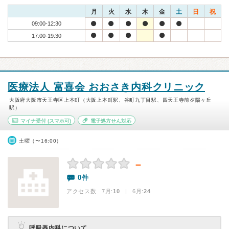
月
火
水
木
金
土
日
祝
09:00-12:30
17:00-19:30
医療法人 富喜会 おおさき内科クリニック
大阪府大阪市天王寺区上本町（大阪上本町駅、谷町九丁目駅、四天王寺前夕陽ヶ丘
駅）
マイナ受付
(スマホ可)
電子処方せん対応
土曜（〜16:00）
－
0件
アクセス数 7月:
10
| 6月:
24
呼吸器内科について