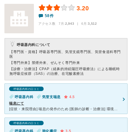
3.20
58件
アクセス数 7月:
2,943
| 6月:
3,512
呼吸器内科について
【専門医・資格】
呼吸器専門医、気管支鏡専門医、気管食道科専門
医
【専門外来】
禁煙外来、ぜんそく専門外来
【診療・治療法】
CPAP（経鼻的持続陽圧呼吸療法）による睡眠時
無呼吸症候群（SAS）の治療、在宅酸素療法
呼吸器内科の口コミ
呼吸器内科
気管支喘息
4.5
喘息にて
[症状・来院理由] 喘息の発作のため [医師の診断・治療法] 環境の変化、黄砂の影響もあるとのこと [感想・費用・待ち時間・看護師などスタッフの対応] 場所は大通りから一本入ったところにあり
呼吸器内科の口コミ
呼吸器内科
肺化膿症
3.5