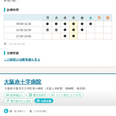
科専門医…
診療時間
月
火
水
木
金
土
日
祝
09:00-11:30
13:30-16:30
17:00-19:00
13:30-16:00
治療実績
この病院の治療実績を見る
大阪赤十字病院
大阪府大阪市天王寺区筆ケ崎町（大阪上本町駅、鶴橋駅、桃谷駅）
駐車場あり
電子決済可
マイナ受付
(スマホ可)
電子処方せん対応
女医在籍
朝（8:30〜）・夜（〜22:00）