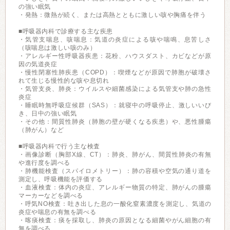
の強い眠気
・発熱：微熱が続く、または高熱とともに激しい咳や胸痛を伴う
■呼吸器内科で診療する主な疾患
・気管支喘息、咳喘息：気道の炎症による咳や喘鳴、息苦しさ
（咳喘息は激しい咳のみ）
・アレルギー性呼吸器疾患：花粉、ハウスダスト、カビなどが原
因の気道炎症
・慢性閉塞性肺疾患（COPD）：喫煙などが原因で肺胞が破壊さ
れて生じる慢性的な咳や息切れ
・気管支炎、肺炎：ウイルスや細菌感染による気管支や肺の急性
炎症
・睡眠時無呼吸症候群（SAS）：就寝中の呼吸停止、激しいいび
き、日中の強い眠気
・その他：間質性肺炎（肺胞の壁が硬くなる疾患）や、悪性腫瘍
（肺がん）など
■呼吸器内科で行う主な検査
・画像診断（胸部X線、CT）：肺炎、肺がん、間質性肺炎の有無
や進行度を調べる
・肺機能検査（スパイロメトリー）：肺の容積や空気の通り道を
測定し、呼吸機能を評価する
・血液検査：体内の炎症、アレルギー物質の特定、肺がんの腫瘍
マーカーなどを調べる
・呼気NO検査：吐き出した息の一酸化窒素濃度を測定し、気道の
炎症や喘息の有無を調べる
・喀痰検査：痰を採取し、肺炎の原因となる細菌やがん細胞の有
無を調べる