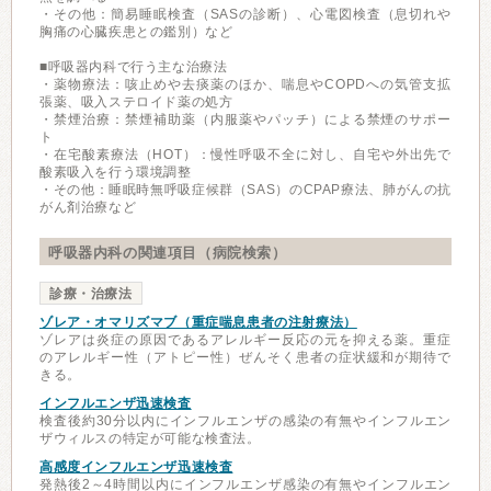
・その他：簡易睡眠検査（SASの診断）、心電図検査（息切れや
胸痛の心臓疾患との鑑別）など
■呼吸器内科で行う主な治療法
・薬物療法：咳止めや去痰薬のほか、喘息やCOPDへの気管支拡
張薬、吸入ステロイド薬の処方
・禁煙治療：禁煙補助薬（内服薬やパッチ）による禁煙のサポー
ト
・在宅酸素療法（HOT）：慢性呼吸不全に対し、自宅や外出先で
酸素吸入を行う環境調整
・その他：睡眠時無呼吸症候群（SAS）のCPAP療法、肺がんの抗
がん剤治療など
呼吸器内科の関連項目（病院検索）
診療・治療法
ゾレア・オマリズマブ（重症喘息患者の注射療法）
ゾレアは炎症の原因であるアレルギー反応の元を抑える薬。重症
のアレルギー性（アトピー性）ぜんそく患者の症状緩和が期待で
きる。
インフルエンザ迅速検査
検査後約30分以内にインフルエンザの感染の有無やインフルエン
ザウィルスの特定が可能な検査法。
高感度インフルエンザ迅速検査
発熱後2～4時間以内にインフルエンザ感染の有無やインフルエン