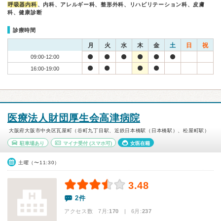
呼吸器内科
、内科、アレルギー科、整形外科、リハビリテーション科、皮膚
科、健康診断
診療時間
月
火
水
木
金
土
日
祝
09:00-12:00
16:00-19:00
医療法人財団厚生会高津病院
大阪府大阪市中央区瓦屋町（谷町九丁目駅、近鉄日本橋駅（日本橋駅）、松屋町駅）
駐車場あり
マイナ受付
(スマホ可)
女医在籍
土曜（〜11:30）
3.48
2件
アクセス数 7月:
170
| 6月:
237