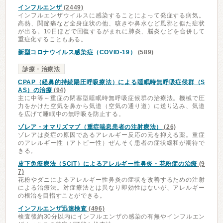
インフルエンザ
(2449)
インフルエンザウイルスに感染することによって発症する病気。
高熱、関節痛など全身症状の他、咳きや鼻水など風邪と似た症状
が出る。10日ほどで回復するがまれに肺炎、脳炎などを合併して
重症化することもある。
新型コロナウイルス感染症（COVID-19）
(589)
診療・治療法
CPAP（経鼻的持続陽圧呼吸療法）による睡眠時無呼吸症候群（S
AS）の治療
(94)
主に中等～重症の閉塞型睡眠時無呼吸症候群の治療法。機械で圧
力をかけた空気を鼻から気道（空気の通り道）に送り込み、気道
を広げて睡眠中の無呼吸を防止する。
ゾレア・オマリズマブ（重症喘息患者の注射療法）
(26)
ゾレアは炎症の原因であるアレルギー反応の元を抑える薬。重症
のアレルギー性（アトピー性）ぜんそく患者の症状緩和が期待で
きる。
皮下免疫療法（SCIT）によるアレルギー性鼻炎・花粉症の治療
(9
7)
花粉やダニによるアレルギー性鼻炎の症状を改善するための注射
による治療法。対症療法とは異なり即効性はないが、アレルギー
の根治を目指すことができる。
インフルエンザ迅速検査
(496)
検査後約30分以内にインフルエンザの感染の有無やインフルエン