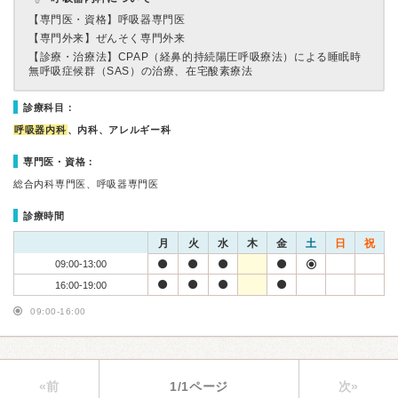
【専門医・資格】
呼吸器専門医
【専門外来】
ぜんそく専門外来
【診療・治療法】
CPAP（経鼻的持続陽圧呼吸療法）による睡眠時
無呼吸症候群（SAS）の治療、在宅酸素療法
診療科目：
呼吸器内科
、内科、アレルギー科
専門医・資格：
総合内科専門医、呼吸器専門医
診療時間
月
火
水
木
金
土
日
祝
09:00-13:00
16:00-19:00
09:00-16:00
«前
1/1ページ
次»