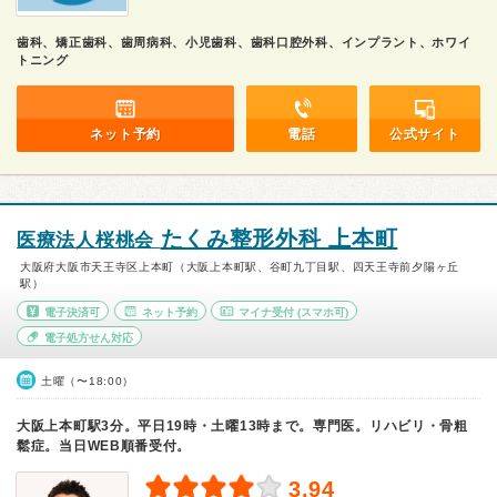
歯科、矯正歯科、歯周病科、小児歯科、歯科口腔外科、インプラント、ホワイ
トニング
ネット予約
電話
公式サイト
たくみ整形外科 上本町
医療法人桜桃会
大阪府大阪市天王寺区上本町（大阪上本町駅、谷町九丁目駅、四天王寺前夕陽ヶ丘
駅）
電子決済可
ネット予約
マイナ受付
(スマホ可)
電子処方せん対応
土曜（〜18:00）
大阪上本町駅3分。平日19時・土曜13時まで。専門医。リハビリ・骨粗
鬆症。当日WEB順番受付。
3.94