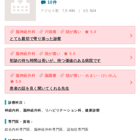
10件
アクセス数 7月:
491
| 6月:
524
脳神経外科
片頭痛
頭が痛い
5.0
とても親切で寄り添った診察
脳神経外科
頭が痛い
5.0
初診の待ち時間は長いが、待つ価値のある病院です
脳神経外科
脳腫瘍
頭が痛い・めまい・けいれん
5.0
患者の話を良く聞いてくれる先生
診療科目：
神経内科、脳神経外科、リハビリテーション科、健康診断
専門医・資格：
総合内科専門医、脳神経外科専門医、認知症専門医