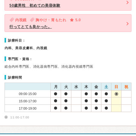
50歳男性 初めての美容体験
内視鏡
胸やけ・胃もたれ
5.0
行ってとても良かった。
診療科目：
内科、美容皮膚科、内視鏡
専門医・資格：
総合内科専門医、消化器病専門医、消化器内視鏡専門医
診療時間
月
火
水
木
金
土
日
祝
09:00-15:00
15:00-17:00
17:00-19:00
11:00-17:00