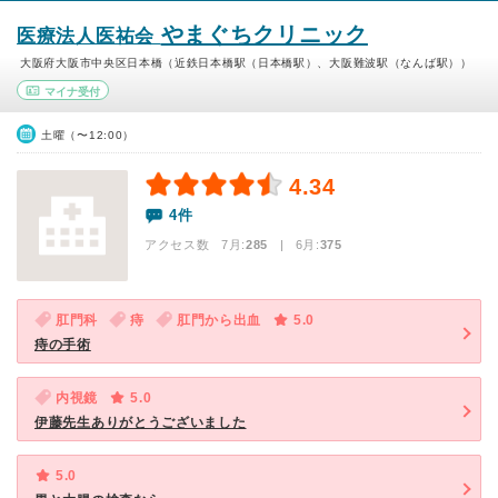
やまぐちクリニック
医療法人医祐会
大阪府大阪市中央区日本橋（近鉄日本橋駅（日本橋駅）、大阪難波駅（なんば駅））
マイナ受付
土曜（〜12:00）
4.34
4件
アクセス数 7月:
285
| 6月:
375
肛門科
痔
肛門から出血
5.0
痔の手術
内視鏡
5.0
伊藤先生ありがとうございました
5.0