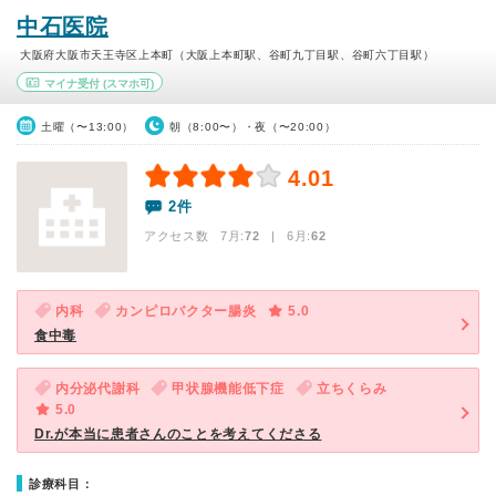
中石医院
大阪府大阪市天王寺区上本町（大阪上本町駅、谷町九丁目駅、谷町六丁目駅）
マイナ受付
(スマホ可)
土曜（〜13:00）
朝（8:00〜）・夜（〜20:00）
4.01
2件
アクセス数 7月:
72
| 6月:
62
内科
カンピロバクター腸炎
5.0
食中毒
内分泌代謝科
甲状腺機能低下症
立ちくらみ
5.0
Dr.が本当に患者さんのことを考えてくださる
診療科目：