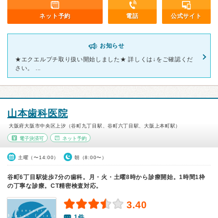
ネット予約
電話
公式サイト
お知らせ
★エクエルプチ取り扱い開始しました★ 詳しくは↓をご確認くだ
さい。 ...
山本歯科医院
大阪府大阪市中央区上汐（谷町九丁目駅、谷町六丁目駅、大阪上本町駅）
電子決済可
ネット予約
土曜（〜14:00）
朝（8:00〜）
谷町6丁目駅徒歩7分の歯科。月・火・土曜8時から診療開始。1時間1枠
の丁寧な診療。CT精密検査対応。
3.40
1件