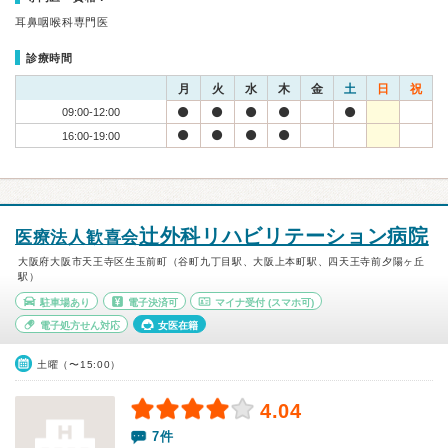
耳鼻咽喉科専門医
診療時間
月
火
水
木
金
土
日
祝
09:00-12:00
16:00-19:00
辻外科リハビリテーション病院
医療法人歓喜会
大阪府大阪市天王寺区生玉前町（谷町九丁目駅、大阪上本町駅、四天王寺前夕陽ヶ丘
駅）
駐車場あり
電子決済可
マイナ受付
(スマホ可)
電子処方せん対応
女医在籍
土曜（〜15:00）
4.04
7件