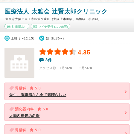
医療法人 太雅会 辻賢太郎クリニック
大阪府大阪市天王寺区筆ケ崎町（大阪上本町駅、鶴橋駅、桃谷駅）
駐車場あり
マイナ受付
(スマホ可)
土曜（〜12:15）
朝（8:15〜）
4.35
8件
アクセス数 7月:
428
| 6月:
378
胃腸科
5.0
先生、看護師さん全て素晴らしい
消化器内科
5.0
大腸内視鏡の名医
胃腸科
5.0