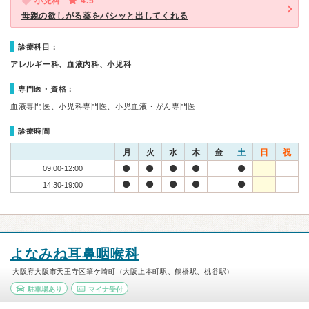
小児科
4.5
母親の欲しがる薬をバシッと出してくれる
診療科目：
アレルギー科、血液内科、小児科
専門医・資格：
血液専門医、小児科専門医、小児血液・がん専門医
診療時間
月
火
水
木
金
土
日
祝
09:00-12:00
14:30-19:00
よなみね耳鼻咽喉科
大阪府大阪市天王寺区筆ケ崎町（大阪上本町駅、鶴橋駅、桃谷駅）
駐車場あり
マイナ受付