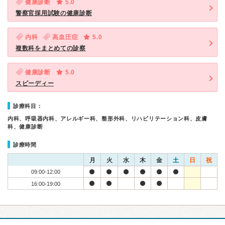
健康診断
5.0
警察官採用試験の健康診断
内科
高血圧症
5.0
複数科をまとめての診察
健康診断
5.0
スピーディー
診療科目：
内科、呼吸器内科、アレルギー科、整形外科、リハビリテーション科、皮膚
科、健康診断
診療時間
月
火
水
木
金
土
日
祝
09:00-12:00
16:00-19:00