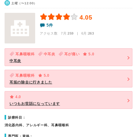
土曜（〜12:00）
4.05
5件
アクセス数 7月:
259
| 6月:
263
耳鼻咽喉科
中耳炎
耳が痛い
5.0
中耳炎
耳鼻咽喉科
5.0
耳垢の除去に行きました
4.0
いつもお世話になっています
診療科目：
消化器内科、アレルギー科、耳鼻咽喉科
専門医・資格：