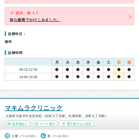
歯科
4.5
急な歯痛でかけこみました。
診療科目：
歯科
診療時間
月
火
水
木
金
土
日
祝
09:15-12:30
14:00-19:30
マキムラクリニック
大阪府大阪市中央区谷町（谷町六丁目駅、松屋町駅、谷町九丁目駅）
駐車場あり
マイナ受付
電子処方せん対応
土曜（〜13:00）
夜（〜19:30）