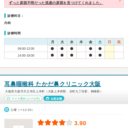
ずっと原因不明だった流産の原因を見つけてくれました。
診療科目：
内科
診療時間
月
火
水
木
金
土
日
祝
09:00-12:00
14:00-18:00
耳鼻咽喉科 たかだ鼻クリニック大阪
大阪府大阪市天王寺区上本町（大阪上本町駅、谷町九丁目駅、鶴橋駅）
マイナ受付
(スマホ可)
女医在籍
土曜（〜12:30）
3.90