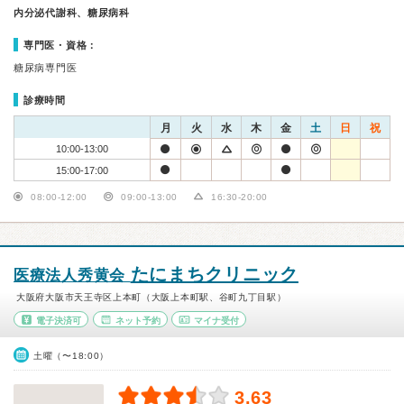
内分泌代謝科、糖尿病科
専門医・資格：
糖尿病専門医
診療時間
月
火
水
木
金
土
日
祝
10:00-13:00
15:00-17:00
08:00-12:00
09:00-13:00
16:30-20:00
たにまちクリニック
医療法人秀黄会
大阪府大阪市天王寺区上本町（大阪上本町駅、谷町九丁目駅）
電子決済可
ネット予約
マイナ受付
土曜（〜18:00）
3.63