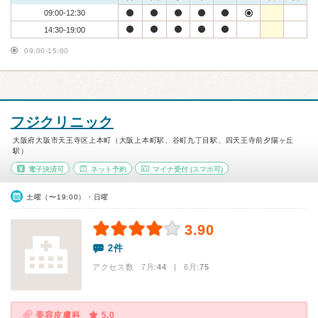
09:00-12:30
14:30-19:00
09:00-15:00
フジクリニック
大阪府大阪市天王寺区上本町（大阪上本町駅、谷町九丁目駅、四天王寺前夕陽ヶ丘
駅）
電子決済可
ネット予約
マイナ受付
(スマホ可)
土曜（〜19:00）・日曜
3.90
2件
アクセス数 7月:
44
| 6月:
75
美容皮膚科
5.0