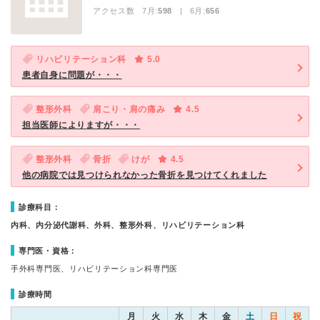
アクセス数 7月:
598
| 6月:
656
リハビリテーション科
5.0
患者自身に問題が・・・
整形外科
肩こり・肩の痛み
4.5
担当医師によりますが・・・
整形外科
骨折
けが
4.5
他の病院では見つけられなかった骨折を見つけてくれました
診療科目：
内科、内分泌代謝科、外科、整形外科、リハビリテーション科
専門医・資格：
手外科専門医、リハビリテーション科専門医
診療時間
月
火
水
木
金
土
日
祝