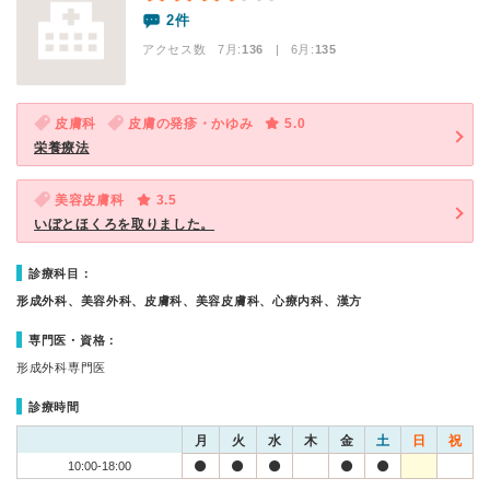
2件
アクセス数 7月:
136
| 6月:
135
皮膚科
皮膚の発疹・かゆみ
5.0
栄養療法
美容皮膚科
3.5
いぼとほくろを取りました。
診療科目：
形成外科、美容外科、皮膚科、美容皮膚科、心療内科、漢方
専門医・資格：
形成外科専門医
診療時間
月
火
水
木
金
土
日
祝
10:00-18:00