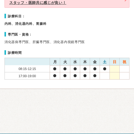
スタッフ・医師共に感じが良い！
診療科目：
内科、消化器内科、胃腸科
専門医・資格：
消化器病専門医、肝臓専門医、消化器内視鏡専門医
診療時間
月
火
水
木
金
土
日
祝
08:15-12:15
17:00-19:00