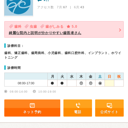
アクセス数 7月:
67
| 6月:
43
歯科
虫歯
歯がしみる
5.0
綺麗な院内と説明が分かりやすい歯医者さん
診療科目：
歯科、矯正歯科、歯周病科、小児歯科、歯科口腔外科、インプラント、ホワイ
トニング
診療時間
月
火
水
木
金
土
日
祝
08:00-17:00
08:00-14:00
10:00-19:00
ネット予約
電話
公式サイト