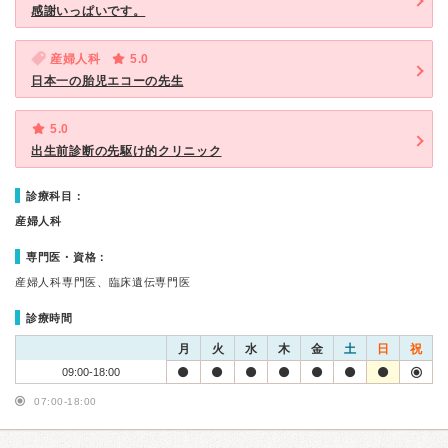
感謝いっぱいです。
産婦人科
5.0
日本一の胎児エコーの先生
5.0
出生前診断の先駆け的クリニック
診療科目：
産婦人科
専門医・資格：
産婦人科専門医、臨床遺伝専門医
診療時間
月
火
水
木
金
土
日
祝
09:00-18:00
07:00-18:00