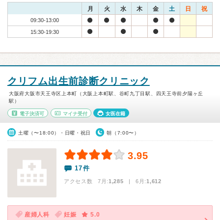
月
火
水
木
金
土
日
祝
09:30-13:00
15:30-19:30
クリフム出生前診断クリニック
大阪府大阪市天王寺区上本町（大阪上本町駅、谷町九丁目駅、四天王寺前夕陽ヶ丘
駅）
電子決済可
マイナ受付
女医在籍
土曜（〜18:00）・日曜・祝日
朝（7:00〜）
3.95
17件
アクセス数 7月:
1,285
| 6月:
1,612
産婦人科
妊娠
5.0