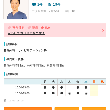
1件
19件
アクセス数 7月:
556
| 6月:
586
整形外科
腰痛
5.0
安心してお任せできます！
診療科目：
整形外科、リハビリテーション科
専門医・資格：
整形外科専門医、手外科専門医、救急科専門医
診療時間
月
火
水
木
金
土
日
祝
10:00-13:00
16:00-19:00
15:00-18:00