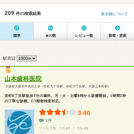
209
件の検索結果
表示順について
標準
★の数
レビュー数
新着・更新
駅周辺
山本歯科医院
大阪府大阪市中央区上汐（谷町九丁目駅、谷町六丁目駅、大阪上本町駅）
谷町6丁目駅徒歩7分の歯科。月・火・土曜8時から診療開始。1時間1枠
の丁寧な診療。CT精密検査対応。
3.40
1件
アクセス数 7月:
67
| 6月:
43