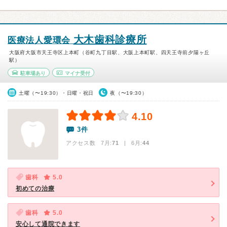
大木歯科診療所
医療法人愛環会
大阪府大阪市天王寺区上本町（谷町九丁目駅、大阪上本町駅、四天王寺前夕陽ヶ丘
駅）
駐車場あり
マイナ受付
土曜（〜19:30）・日曜・祝日
夜（〜19:30）
4.10
3件
アクセス数 7月:
71
| 6月:
44
歯科
5.0
初めての治療
歯科
5.0
安心して通院できます