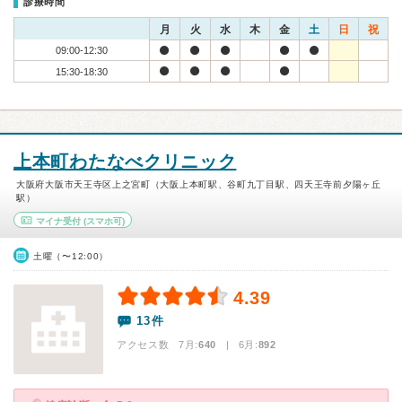
診療時間
月
火
水
木
金
土
日
祝
09:00-12:30
15:30-18:30
上本町わたなべクリニック
大阪府大阪市天王寺区上之宮町（大阪上本町駅、谷町九丁目駅、四天王寺前夕陽ヶ丘
駅）
マイナ受付
(スマホ可)
土曜（〜12:00）
4.39
13件
アクセス数 7月:
640
| 6月:
892