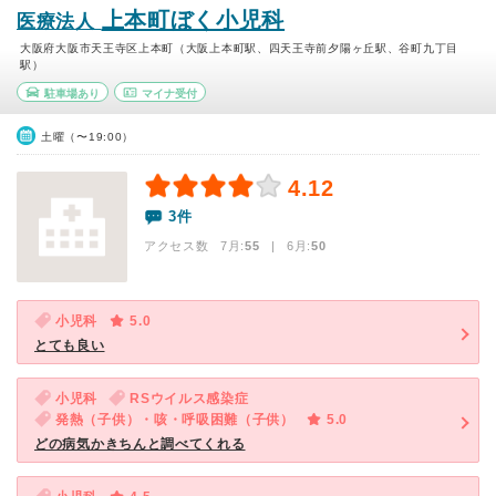
上本町ぼく小児科
医療法人
大阪府大阪市天王寺区上本町（大阪上本町駅、四天王寺前夕陽ヶ丘駅、谷町九丁目
駅）
駐車場あり
マイナ受付
土曜（〜19:00）
4.12
3件
アクセス数 7月:
55
| 6月:
50
小児科
5.0
とても良い
小児科
RSウイルス感染症
発熱（子供）・咳・呼吸困難（子供）
5.0
どの病気かきちんと調べてくれる