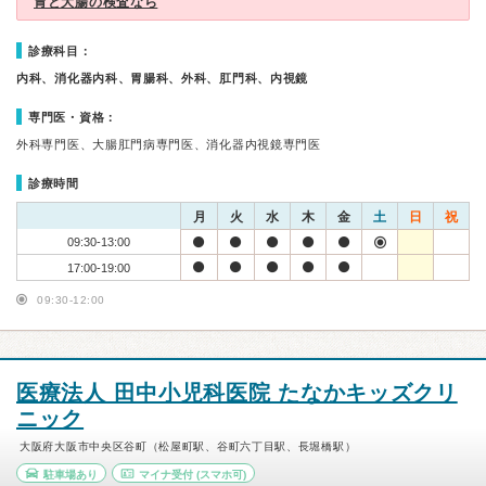
胃と大腸の検査なら
診療科目：
内科、消化器内科、胃腸科、外科、肛門科、内視鏡
専門医・資格：
外科専門医、大腸肛門病専門医、消化器内視鏡専門医
診療時間
月
火
水
木
金
土
日
祝
09:30-13:00
17:00-19:00
09:30-12:00
医療法人 田中小児科医院 たなかキッズクリ
ニック
大阪府大阪市中央区谷町（松屋町駅、谷町六丁目駅、長堀橋駅）
駐車場あり
マイナ受付
(スマホ可)