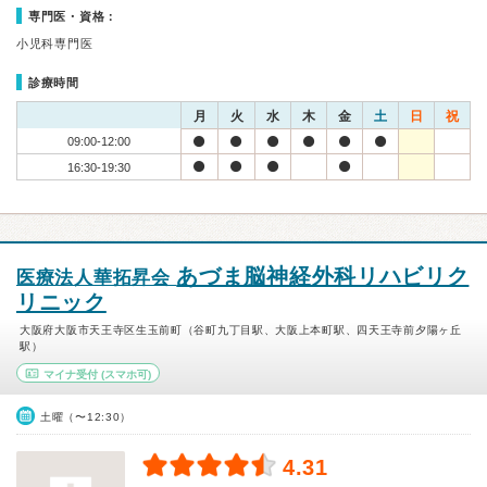
専門医・資格：
小児科専門医
診療時間
月
火
水
木
金
土
日
祝
09:00-12:00
16:30-19:30
あづま脳神経外科リハビリク
医療法人華拓昇会
リニック
大阪府大阪市天王寺区生玉前町（谷町九丁目駅、大阪上本町駅、四天王寺前夕陽ヶ丘
駅）
マイナ受付
(スマホ可)
土曜（〜12:30）
4.31