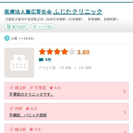
ふじたクリニック
医療法人藤広育生会
大阪府大阪市中央区島之内（近鉄日本橋駅（日本橋駅）、長堀橋駅、松屋町駅）
電子決済可
マイナ受付
土曜（〜18:00）
3.80
9件
アクセス数 7月:
331
| 6月:
229
婦人科
不育症
5.0
不育症のクリニックです。
内科
5.0
不眠症、パニック症状
婦人科
5.0