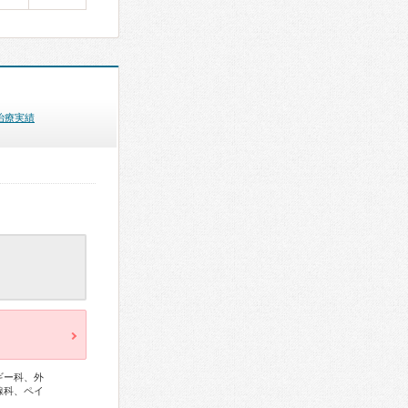
治療実績
ギー科、外
線科、ペイ