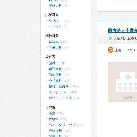
産婦人科
(3件)
小児科系
小児科
(17件)
小児外科
(0)
医療法人圭香
精神科系
大阪府大阪市
精神科
(6件)
心療内科
(6件)
土曜（〜12:3
歯科系
歯科
(45件)
矯正歯科
(19件)
歯周病科
(7件)
小児歯科
(24件)
歯科口腔外科
(13件)
インプラント
(8件)
ホワイトニング
診療所
(6件)
その他
漢方
(1件)
救急科
(2件)
ペインクリニック
(1件)
予防接種
(43件)
健康診断
(1件)