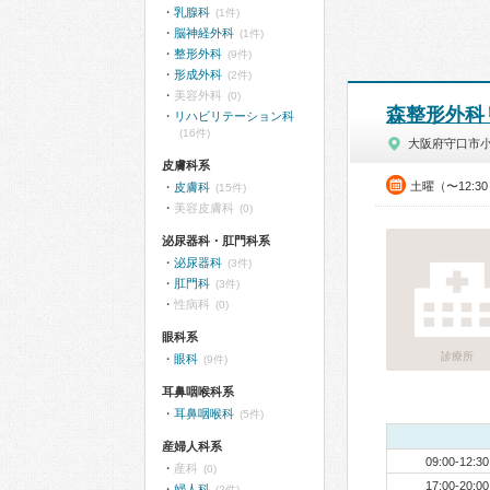
乳腺科
(1件)
脳神経外科
(1件)
整形外科
(9件)
形成外科
(2件)
美容外科
(0)
森整形外科
リハビリテーション科
(16件)
大阪府守口市
皮膚科系
土曜（〜12:3
皮膚科
(15件)
美容皮膚科
(0)
泌尿器科・肛門科系
泌尿器科
(3件)
肛門科
(3件)
性病科
(0)
眼科系
診療所
眼科
(9件)
耳鼻咽喉科系
耳鼻咽喉科
(5件)
産婦人科系
09:00-12:30
産科
(0)
17:00-20:00
婦人科
(2件)