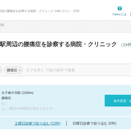
周辺の腰痛症を診察する病院・クリニック 19件 口コミ・評判
Calooとは
市駅
市駅周辺の腰痛症を診察する病院・クリニック
（19
×
×
腰痛症
太子橋今市駅 (1000m)
腰痛症
条件変更・
なし
なし (曜日や時間帯を指定できます)
土曜日診療で絞り込む (13件)
日曜日診療で絞り込む (0件)