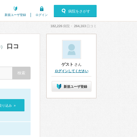
病院をさがす
新規ユーザ登録
ログイン
182,226
病院・
264,163
口コミ
口コ
件）
ゲスト
さん
ログインしてください
新規ユーザ登録
絞り込み »