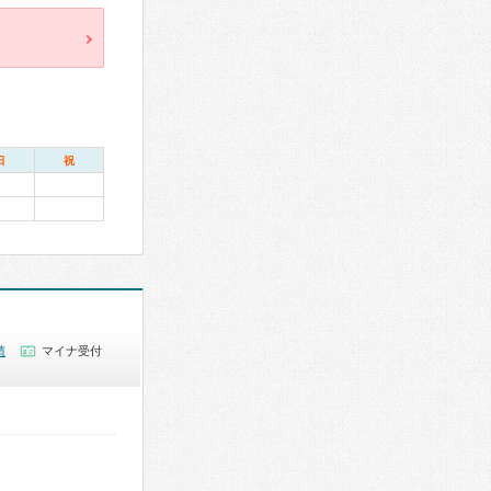
日
祝
績
マイナ受付