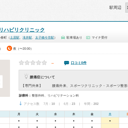
駅周辺
リハビリクリニック
小春町（
土居駅
、
滝井駅
、
太子橋今市駅
）
駐車場あり
マイナ受付
0）
夜（〜20:00）
－
口コミ0件
腰痛症について
【専門外来】
腰痛外来、スポーツクリニック・スポーツ整形
診療科：
整形外科、リハビリテーション科
アクセス数 7月：
10
| 6月：
23
| 年間：
202
月
火
水
木
金
土
●
●
●
●
●
●
●
●
●
●
●