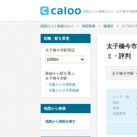
病院口コミ検索カルー - 太子橋今市駅
病院口コミ検索カルー
病院検索
腰痛症
太子橋今
距離・駅を変更
太子橋今
太子橋今市駅周辺
ミ・評判
太子橋今市駅
路線から駅を選ぶ
太子橋今市駅
大阪メトロ谷町線
大阪メトロ今里筋線
エリア・駅
病気
名称
地図から検索
詳細条件
地図から病院を探す