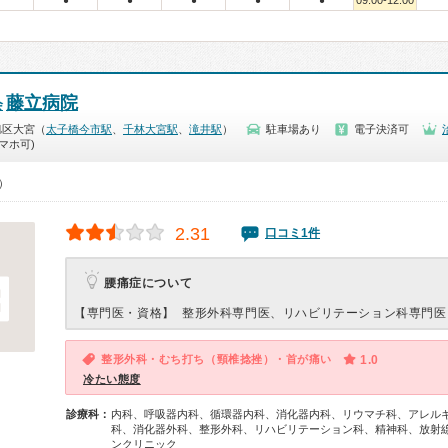
09:00-12:00
●
●
●
●
●
藤立病院
会
旭区大宮（
太子橋今市駅
、
千林大宮駅
、
滝井駅
）
駐車場あり
電子決済可
マホ可)
0）
2.31
口コミ1件
腰痛症について
【専門医・資格】
整形外科専門医、リハビリテーション科専門医
整形外科・むち打ち（頸椎捻挫）・首が痛い
1.0
冷たい態度
診療科：
内科、呼吸器内科、循環器内科、消化器内科、リウマチ科、アレル
科、消化器外科、整形外科、リハビリテーション科、精神科、放射
ンクリニック