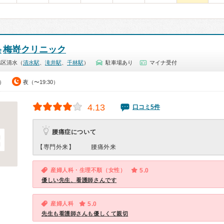
梅嵜クリニック
会
旭区清水（
清水駅
、
滝井駅
、
千林駅
）
駐車場あり
マイナ受付
0）
夜（〜19:30）
4.13
口コミ5件
腰痛症について
【専門外来】
腰痛外来
産婦人科・生理不順（女性）
5.0
優しい先生、看護師さんです
産婦人科
5.0
先生も看護師さんも優しくて親切