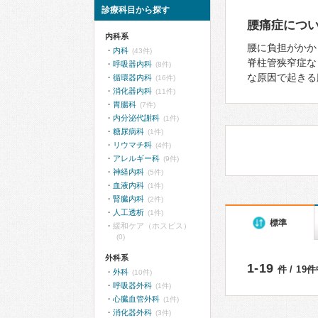
診療科目から探す
腰痛症につ
内科系
腰に負担がかか
内科
(43件)
脊柱管狭窄症な
呼吸器内科
(8件)
な原因で起きる
循環器内科
(16件)
消化器内科
(11件)
胃腸科
(7件)
内分泌代謝科
(1件)
糖尿病科
(1件)
リウマチ科
(4件)
アレルギー科
(9件)
神経内科
(5件)
血液内科
(1件)
腎臓内科
(2件)
人工透析
(1件)
標準
緩和ケア（ホスピス）
(0)
外科系
1-19
件 / 19
外科
(10件)
呼吸器外科
(1件)
心臓血管外科
(1件)
消化器外科
(3件)