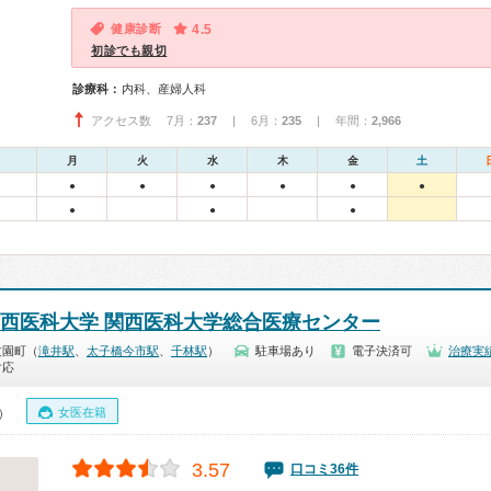
健康診断
4.5
初診でも親切
診療科：
内科、産婦人科
アクセス数 7月：
237
| 6月：
235
| 年間：
2,966
月
火
水
木
金
土
●
●
●
●
●
●
●
●
●
関西医科大学 関西医科大学総合医療センター
文園町（
滝井駅
、
太子橋今市駅
、
千林駅
）
駐車場あり
電子決済可
治療実
対応
女医在籍
0）
3.57
口コミ36件