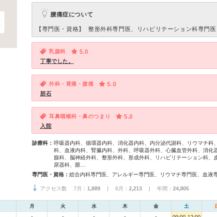
腰痛症について
【専門医・資格】
整形外科専門医、リハビリテーション科専門医
乳腺科
5.0
丁寧でした。
外科・胃痛・腹痛
5.0
胆石
耳鼻咽喉科・鼻のつまり
5.0
入院
診療科：
呼吸器内科、循環器内科、消化器内科、内分泌代謝科、リウマチ科
科、血液内科、腎臓内科、外科、呼吸器外科、心臓血管外科、消化
腺科、脳神経外科、整形外科、形成外科、リハビリテーション科、
尿器科、眼…
専門医・資格：
アクセス数 7月：
1,889
| 6月：
2,213
| 年間：
24,805
月
火
水
木
金
土