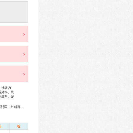
、神経内
器外科、乳
皮膚科、泌
総合内科専門医、アレルギー専門医、リウマチ専門医、血液専門医、外科専門医、糖尿病専門医、甲状腺専門医、呼吸器専門医、呼吸器外科専門医、気管支鏡専門医、循環器専門医、心臓血管外科専門医、不整脈専門医、消化器病専門医、消化器外科専門医、肝臓専門医、大腸肛門病専門医、消化器内視鏡専門医、泌尿器科専門医、腎臓専門医、透析専門医、神経内科専門医、脳神経外科専門医、頭痛専門医、整形外科専門医、手外科専門医、リハビリテーション科専門医、脊椎脊髄外科専門医、形成外科専門医、熱傷専門医、皮膚科専門医、眼科専門医、耳鼻咽喉科専門医、産婦人科専門医、婦人科腫瘍専門医、生殖医療専門医、乳腺専門医、産科婦人科腹腔鏡技術認定医、女性ヘルスケア専門医、小児科専門医、老年病専門医、認知症専門医、老年精神専門医、一般病院連携精神医学専門医、精神科専門医、麻酔科専門医、ペインクリニック専門医、緩和医療専門医、細胞診専門医、超音波専門医、病理専門医、口腔外科専門医、核医学専門医、放射線科専門医、臨床遺伝専門医、救急科専門医、がん薬物療法専門医、がん治療認定医、日本睡眠学会専門医
日
祝