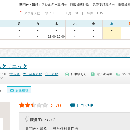
専門医・資格：
アクセス数 7月：
119
| 6月：
88
| 年間：
1,353
月
火
水
木
金
土
●
●
●
●
●
●
16:00-19:00
●
●
●
●
本クリニック
金下町（
土居駅
、
太子橋今市駅
、
守口市駅
）
駐車場あり
電子決済可
マイナ
対応
女医在籍
0）
2.70
口コミ1件
腰痛症について
【専門医・資格】
整形外科専門医