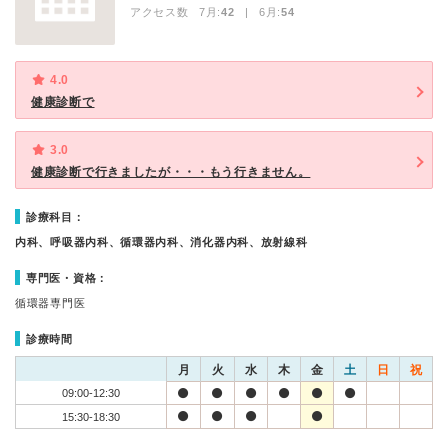
アクセス数 7月:
42
| 6月:
54
4.0
健康診断で
3.0
健康診断で行きましたが・・・もう行きません。
診療科目：
内科、呼吸器内科、循環器内科、消化器内科、放射線科
専門医・資格：
循環器専門医
診療時間
月
火
水
木
金
土
日
祝
09:00-12:30
15:30-18:30