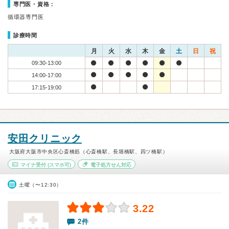
専門医・資格：
循環器専門医
診療時間
月
火
水
木
金
土
日
祝
09:30-13:00
14:00-17:00
17:15-19:00
安田クリニック
大阪府大阪市中央区心斎橋筋（心斎橋駅、長堀橋駅、四ツ橋駅）
マイナ受付
(スマホ可)
電子処方せん対応
土曜（〜12:30）
3.22
2件