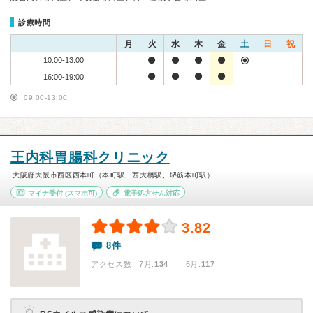
診療時間
月
火
水
木
金
土
日
祝
10:00-13:00
16:00-19:00
09:00-13:00
王内科胃腸科クリニック
大阪府大阪市西区西本町（本町駅、西大橋駅、堺筋本町駅）
マイナ受付
(スマホ可)
電子処方せん対応
3.82
8件
アクセス数 7月:
134
| 6月:
117