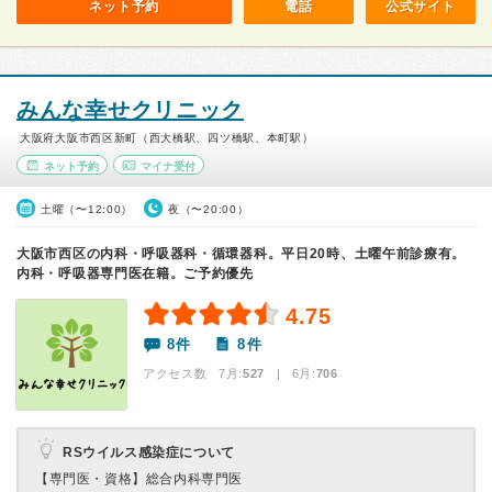
ネット予約
電話
公式サイト
みんな幸せクリニック
大阪府大阪市西区新町（西大橋駅、四ツ橋駅、本町駅）
ネット予約
マイナ受付
土曜（〜12:00）
夜（〜20:00）
大阪市西区の内科・呼吸器科・循環器科。平日20時、土曜午前診療有。
内科・呼吸器専門医在籍。ご予約優先
4.75
8件
8件
アクセス数 7月:
527
| 6月:
706
RSウイルス感染症について
【専門医・資格】
総合内科専門医