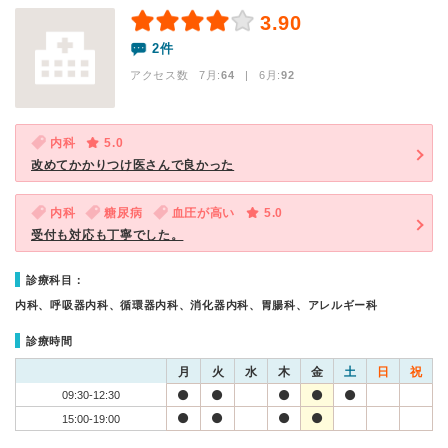
3.90
2件
アクセス数 7月:
64
| 6月:
92
内科
5.0
改めてかかりつけ医さんで良かった
内科
糖尿病
血圧が高い
5.0
受付も対応も丁寧でした。
診療科目：
内科、呼吸器内科、循環器内科、消化器内科、胃腸科、アレルギー科
診療時間
月
火
水
木
金
土
日
祝
09:30-12:30
15:00-19:00