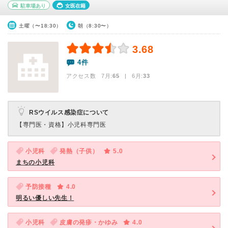
駐車場あり
女医在籍
土曜（〜18:30）
朝（8:30〜）
3.68
4件
アクセス数 7月:
65
| 6月:
33
RSウイルス感染症について
【専門医・資格】
小児科専門医
小児科
発熱（子供）
5.0
まちの小児科
予防接種
4.0
明るい優しい先生！
小児科
皮膚の発疹・かゆみ
4.0