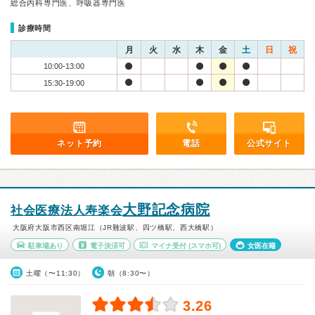
総合内科専門医、呼吸器専門医
診療時間
月
火
水
木
金
土
日
祝
10:00-13:00
15:30-19:00
ネット予約
電話
公式サイト
大野記念病院
社会医療法人寿楽会
大阪府大阪市西区南堀江（JR難波駅、四ツ橋駅、西大橋駅）
駐車場あり
電子決済可
マイナ受付
(スマホ可)
女医在籍
土曜（〜11:30）
朝（8:30〜）
3.26