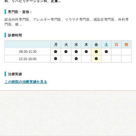
科、リハビリテーション科、皮膚…
専門医・資格：
総合内科専門医、アレルギー専門医、リウマチ専門医、感染症専門医、外科専
門医、糖…
診療時間
月
火
水
木
金
土
日
祝
08:30-11:30
12:15-16:00
治療実績
この病院の治療実績を見る