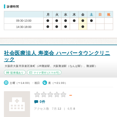
診療時間
月
火
水
木
金
土
日
祝
09:30-13:00
14:30-18:00
社会医療法人 寿楽会 ハーバータウンクリニ
ック
大阪府大阪市浪速区湊町（JR難波駅、大阪難波駅（なんば駅）、難波駅）
駐車場あり
マイナ受付
(スマホ可)
土曜（〜14:00）・祝日
夜（〜21:00）
－
0件
アクセス数 7月:
12
| 6月:
8