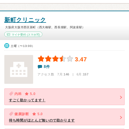
新町クリニック
大阪府大阪市西区新町（西大橋駅、西長堀駅、阿波座駅）
マイナ受付
(スマホ可)
土曜（〜13:00）
3.47
8件
アクセス数 7月:
146
| 6月:
157
内科
5.0
すごく助かってます！
健康診断
5.0
待ち時間がほとんど無いので助かります