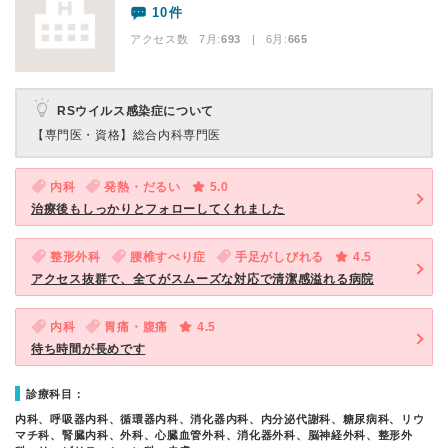
10件
アクセス数 7月:
693
| 6月:
665
RSウイルス感染症について
【専門医・資格】
総合内科専門医
内科
発熱・だるい
5.0
治療後もしっかりとフォローしてくれました
整形外科
腰椎すべり症
手足がしびれる
4.5
アクセス抜群で、全てがスムーズな対応で清潔感溢れる病院
内科
胃痛・腹痛
4.5
待ち時間が長めです
診療科目：
内科、呼吸器内科、循環器内科、消化器内科、内分泌代謝科、糖尿病科、リウ
マチ科、腎臓内科、外科、心臓血管外科、消化器外科、脳神経外科、整形外