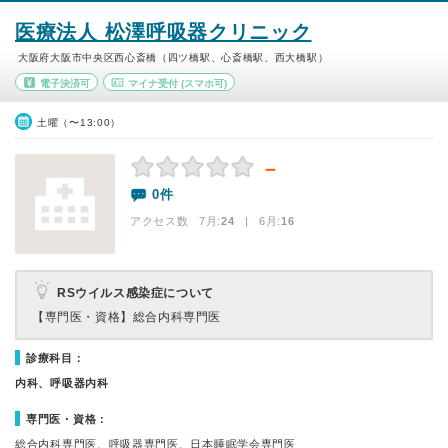
医療法人 松澤呼吸器クリニック
大阪府大阪市中央区西心斎橋（四ツ橋駅、心斎橋駅、西大橋駅）
電子決済可
マイナ受付
(スマホ可)
土曜（〜13:00）
－
0件
アクセス数 7月:
24
| 6月:
16
RSウイルス感染症について
【専門医・資格】
総合内科専門医
診療科目：
内科、呼吸器内科
専門医・資格：
総合内科専門医、呼吸器専門医、日本睡眠学会専門医