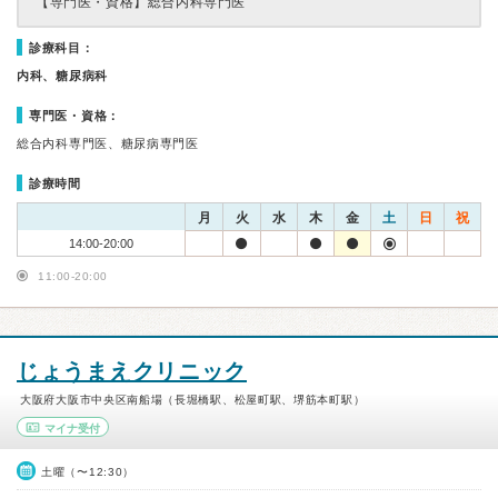
【専門医・資格】
総合内科専門医
診療科目：
内科、糖尿病科
専門医・資格：
総合内科専門医、糖尿病専門医
診療時間
月
火
水
木
金
土
日
祝
14:00-20:00
11:00-20:00
じょうまえクリニック
大阪府大阪市中央区南船場（長堀橋駅、松屋町駅、堺筋本町駅）
マイナ受付
土曜（〜12:30）