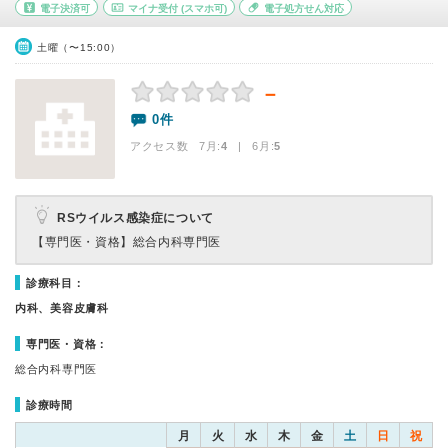
電子決済可
マイナ受付
(スマホ可)
電子処方せん対応
土曜（〜15:00）
－
0件
アクセス数 7月:
4
| 6月:
5
RSウイルス感染症について
【専門医・資格】
総合内科専門医
診療科目：
内科、美容皮膚科
専門医・資格：
総合内科専門医
診療時間
月
火
水
木
金
土
日
祝