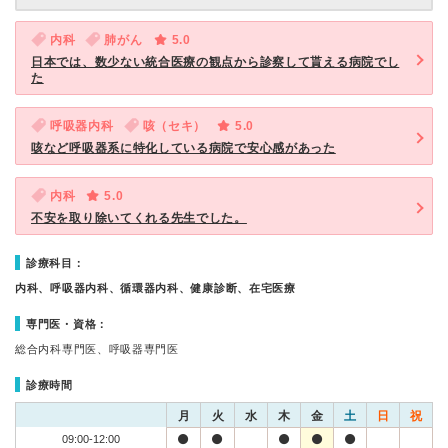
内科
肺がん
5.0
日本では、数少ない統合医療の観点から診察して貰える病院でし
た
呼吸器内科
咳（セキ）
5.0
咳など呼吸器系に特化している病院で安心感があった
内科
5.0
不安を取り除いてくれる先生でした。
診療科目：
内科、呼吸器内科、循環器内科、健康診断、在宅医療
専門医・資格：
総合内科専門医、呼吸器専門医
診療時間
月
火
水
木
金
土
日
祝
09:00-12:00