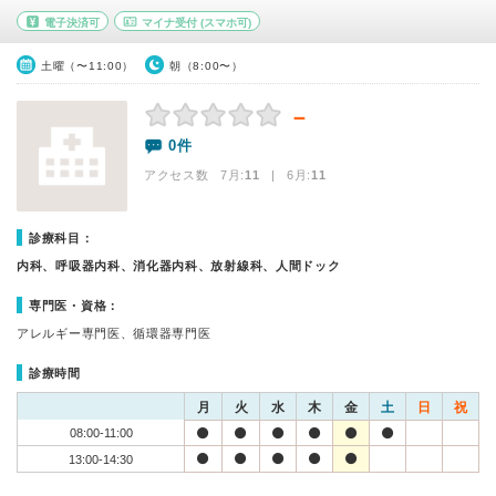
電子決済可
マイナ受付
(スマホ可)
土曜（〜11:00）
朝（8:00〜）
－
0件
アクセス数 7月:
11
| 6月:
11
診療科目：
内科、呼吸器内科、消化器内科、放射線科、人間ドック
専門医・資格：
アレルギー専門医、循環器専門医
診療時間
月
火
水
木
金
土
日
祝
08:00-11:00
13:00-14:30