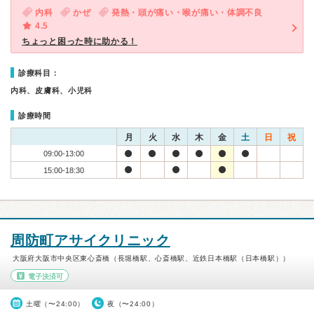
内科
かぜ
発熱・頭が痛い・喉が痛い・体調不良
4.5
ちょっと困った時に助かる！
診療科目：
内科、皮膚科、小児科
診療時間
月
火
水
木
金
土
日
祝
09:00-13:00
15:00-18:30
周防町アサイクリニック
大阪府大阪市中央区東心斎橋（長堀橋駅、心斎橋駅、近鉄日本橋駅（日本橋駅））
電子決済可
土曜（〜24:00）
夜（〜24:00）