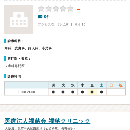
－
0件
アクセス数 7月:
10
| 6月:
10
診療科目：
内科、皮膚科、婦人科、小児科
専門医・資格：
皮膚科専門医
診療時間
月
火
水
木
金
土
日
祝
19:00-24:00
医療法人福慈会 福慈クリニック
大阪府大阪市中央区南船場（心斎橋駅、長堀橋駅）