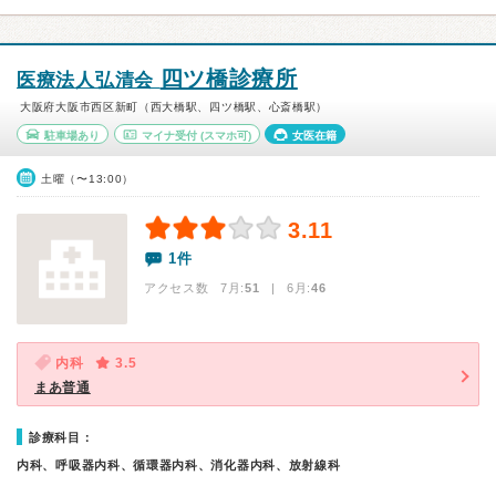
四ツ橋診療所
医療法人弘清会
大阪府大阪市西区新町（西大橋駅、四ツ橋駅、心斎橋駅）
駐車場あり
マイナ受付
(スマホ可)
女医在籍
土曜（〜13:00）
3.11
1件
アクセス数 7月:
51
| 6月:
46
内科
3.5
まあ普通
診療科目：
内科、呼吸器内科、循環器内科、消化器内科、放射線科