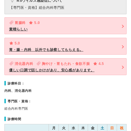
RSウイルス感染症について
【専門医・資格】
総合内科専門医
胃腸科
5.0
素晴らしい
5.0
胃・腸・内科 以外でも診察してもらえる。
消化器内科
胸やけ・胃もたれ・食欲不振
4.5
優しい口調で話しかけがあり、安心感があります。
診療科目：
内科、消化器内科
専門医・資格：
総合内科専門医
診療時間
月
火
水
木
金
土
日
祝