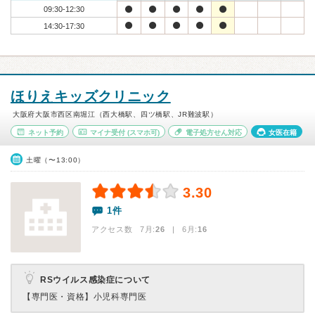
09:30-12:30
14:30-17:30
ほりえキッズクリニック
大阪府大阪市西区南堀江（西大橋駅、四ツ橋駅、JR難波駅）
ネット予約
マイナ受付
(スマホ可)
電子処方せん対応
女医在籍
土曜（〜13:00）
3.30
1件
アクセス数 7月:
26
| 6月:
16
RSウイルス感染症について
【専門医・資格】
小児科専門医