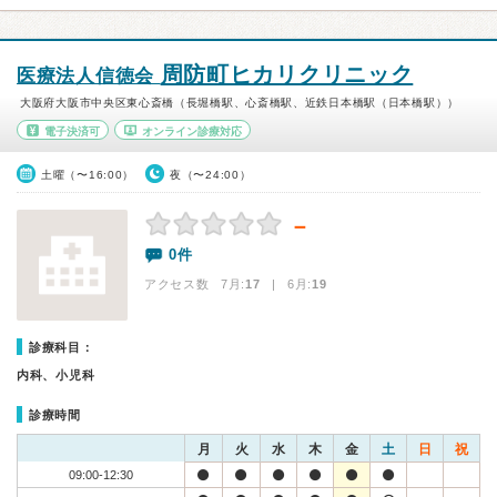
周防町ヒカリクリニック
医療法人信徳会
大阪府大阪市中央区東心斎橋（長堀橋駅、心斎橋駅、近鉄日本橋駅（日本橋駅））
電子決済可
オンライン診療対応
土曜（〜16:00）
夜（〜24:00）
－
0件
アクセス数 7月:
17
| 6月:
19
診療科目：
内科、小児科
診療時間
月
火
水
木
金
土
日
祝
09:00-12:30