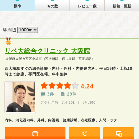
標準
★の数
レビュー数
新着・更新
駅周辺
リベ大総合クリニック 大阪院
大阪府大阪市西区北堀江（西大橋駅、四ツ橋駅、西長堀駅）
西大橋駅すぐの総合診療・内科・外科・内視鏡内科。平日19時・土祝18
時まで診療。専門医在籍。年中無休
4.24
3件
29件
アクセス数 7月:
301
| 6月:
300
内科、消化器内科、外科、内視鏡、健康診断、在宅医療、人間ドック