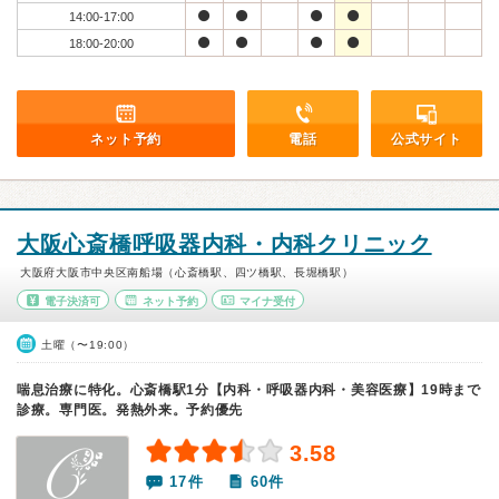
14:00-17:00
18:00-20:00
ネット予約
電話
公式サイト
大阪心斎橋呼吸器内科・内科クリニック
大阪府大阪市中央区南船場（心斎橋駅、四ツ橋駅、長堀橋駅）
電子決済可
ネット予約
マイナ受付
土曜（〜19:00）
喘息治療に特化。心斎橋駅1分【内科・呼吸器内科・美容医療】19時まで
診療。専門医。発熱外来。予約優先
3.58
17件
60件