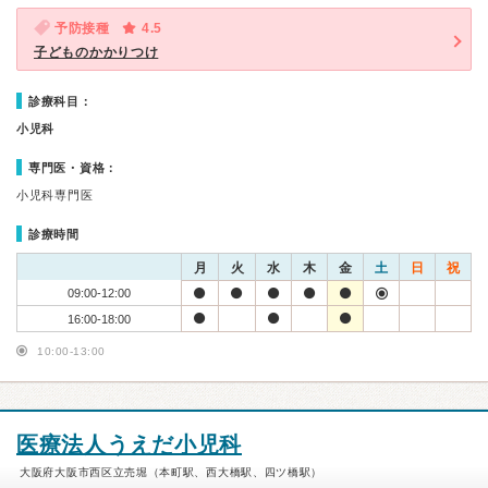
予防接種
4.5
子どものかかりつけ
診療科目：
小児科
専門医・資格：
小児科専門医
診療時間
月
火
水
木
金
土
日
祝
09:00-12:00
16:00-18:00
10:00-13:00
医療法人うえだ小児科
大阪府大阪市西区立売堀（本町駅、西大橋駅、四ツ橋駅）