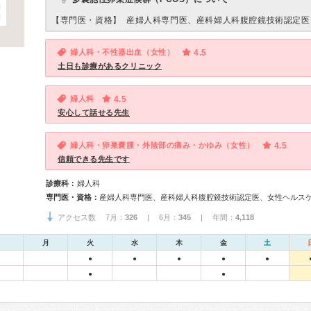
【専門医・資格】
産婦人科専門医、産科婦人科腹腔鏡技術認定医
婦人科・不性器出血（女性）
4.5
土日も診療があるクリニック
婦人科
4.5
安心して話せる先生
婦人科・卵巣嚢腫・外陰部の痛み・かゆみ（女性）
4.5
信頼できる先生です
診療科：
婦人科
専門医・資格：
産婦人科専門医、産科婦人科腹腔鏡技術認定医、女性ヘルス
アクセス数 7月：
326
| 6月：
345
| 年間：
4,118
月
火
水
木
金
土
●
●
●
●
●
●
●