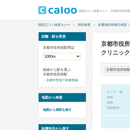
病院口コミ検索カルー
病院検索
多嚢胞性卵巣症候群（
距離・駅を変更
京都市役所
京都市役所前駅周辺
クリニッ
京都市役所前
路線から駅を選ぶ
京都市役所前駅
京都市営地下鉄東西線
エリア・駅
地図から検索
病気
名称
詳細条件
地図から病院を探す
診療科目から探す