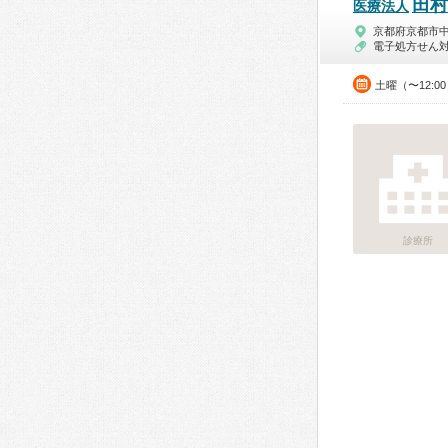
田村
医療法人
京都府京都市
電子処方せん
土曜（〜12:0
診療所