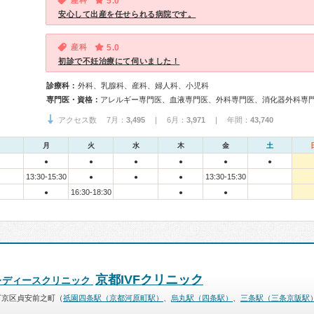
産科
5.0
安心して出産を任せられる病院です。
産科
5.0
初診で不妊治療にて伺いました！
診療科：
外科、乳腺科、産科、婦人科、小児科
専門医・資格：
アクセス数 7月：
3,495
| 6月：
3,971
| 年間：
43,740
月
火
水
木
金
土
●
●
●
●
●
●
13:30-15:30
13:30-15:30
●
●
●
16:30-18:30
●
●
●
京都IVFクリニック
レディースクリニック
下京区貞安前之町（
祇園四条駅（京都河原町駅）
、
烏丸駅（四条駅）
、
三条駅（三条京阪駅