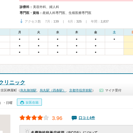
診療科：
美容外科、婦人科
専門医・資格：
産婦人科専門医、生殖医療専門医
アクセス数 7月：
139
| 6月：
325
| 年間：
2,837
月
火
水
木
金
土
●
●
●
●
●
●
●
●
●
●
●
●
●
●
●
●
クリニック
中京区桝屋町（
烏丸御池駅
、
烏丸駅（四条駅）
、
京都市役所前駅
）
マイナ受付
女医在籍
0）・日曜
3.96
口コミ4件
多嚢胞性卵巣症候群（PCOS）について