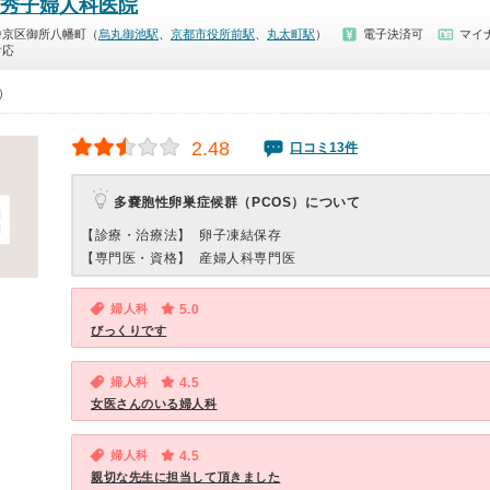
秀子婦人科医院
中京区御所八幡町（
烏丸御池駅
、
京都市役所前駅
、
丸太町駅
）
電子決済可
マイナ
対応
0）
2.48
口コミ13件
多嚢胞性卵巣症候群（PCOS）について
【診療・治療法】
卵子凍結保存
【専門医・資格】
産婦人科専門医
婦人科
5.0
びっくりです
婦人科
4.5
女医さんのいる婦人科
婦人科
4.5
親切な先生に担当して頂きました