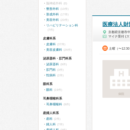
脳神経外科
(0)
整形外科
(10件)
形成外科
(17件)
美容外科
(20件)
医療法人財
リハビリテーション科
(7件)
京都府京都市
マイナ受付 (ス
皮膚科系
皮膚科
(37件)
土曜（〜12:3
美容皮膚科
(26件)
泌尿器科・肛門科系
泌尿器科
(9件)
肛門科
(3件)
性病科
(2件)
眼科系
眼科
(19件)
病院
耳鼻咽喉科系
耳鼻咽喉科
(9件)
産婦人科系
産科
(2件)
婦人科
(7件)
産婦人科
(3件)