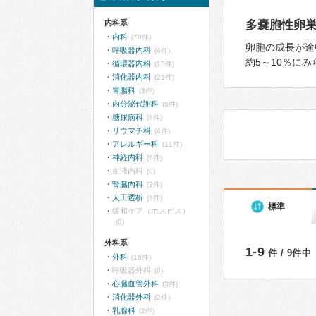
内科系
多嚢胞性卵巣
内科
(70件)
卵胞の成⻑が途
呼吸器内科
(4件)
約5～10％に
循環器内科
(15件)
消化器内科
(21件)
胃腸科
(3件)
内分泌代謝科
(6件)
糖尿病科
(8件)
リウマチ科
(4件)
アレルギー科
(11件)
神経内科
(6件)
血液内科
(0)
腎臓内科
(3件)
人工透析
(3件)
標準
緩和ケア（ホスピス）
(0)
外科系
1-9
件 / 9件中
外科
(16件)
呼吸器外科
(0)
心臓血管外科
(3件)
消化器外科
(2件)
乳腺科
(2件)