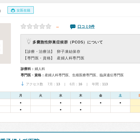
女医在籍
0）
－
口コミ0件
多嚢胞性卵巣症候群（PCOS）について
【診療・治療法】
卵子凍結保存
【専門医・資格】
産婦人科専門医
診療科：
婦人科
専門医・資格：
産婦人科専門医、生殖医療専門医、臨床遺伝専門医
アクセス数 7月：
13
| 6月：
16
| 年間：
113
月
火
水
木
金
土
●
●
●
●
●
●
●
●