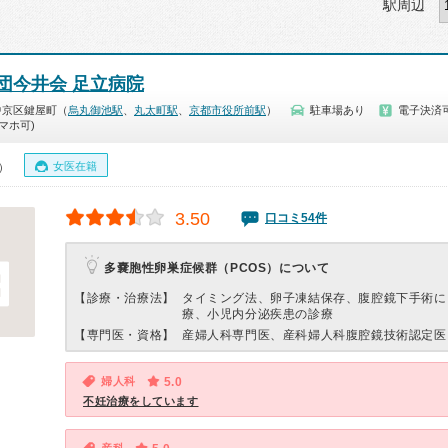
駅周辺
団今井会 足立病院
中京区鍵屋町（
烏丸御池駅
、
丸太町駅
、
京都市役所前駅
）
駐車場あり
電子決済
マホ可)
女医在籍
0）
3.50
口コミ54件
多嚢胞性卵巣症候群（PCOS）について
【診療・治療法】
タイミング法、卵子凍結保存、腹腔鏡下手術に
療、小児内分泌疾患の診療
【専門医・資格】
産婦人科専門医、産科婦人科腹腔鏡技術認定医
婦人科
5.0
不妊治療をしています