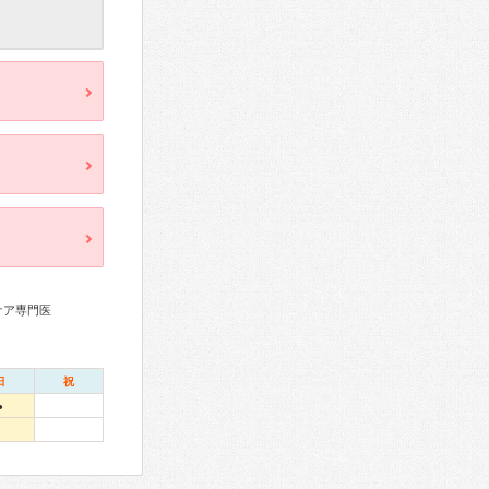
ケア専門医
日
祝
●