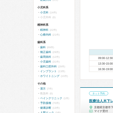
小児科系
小児科
(14件)
小児外科
(0)
精神科系
精神科
(22件)
心療内科
(21件)
歯科系
歯科
(69件)
矯正歯科
(29件)
歯周病科
(12件)
09:00-12:30
小児歯科
(31件)
13:30-15:00
歯科口腔外科
(28件)
16:30-19:00
インプラント
(13件)
ホワイトニング
(10件)
その他
漢方
(7件)
救急科
(0)
ネット予約
ペインクリニック
(1件)
医療法人木下
予防接種
(70件)
京都府京都市
健康診断
(13件)
マイナ受付
人間ドック
(3件)