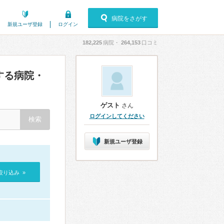
病院をさがす
新規ユーザ登録
ログイン
182,225
病院・
264,153
口コミ
する病院・
ゲスト
さん
ログインしてください
新規ユーザ登録
絞り込み »