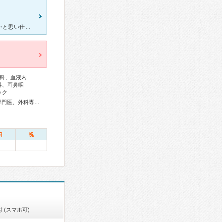
朝起きて体がだるいなと思いながらも熱をはかり37：8 うーんいけるかと思い仕事に行ったはいいものの、とまらない寒気。 これはインフルエンザかと思い帰って熱を測ったら38：8 嫁に緊急外来に電話し
科、血液内
科、耳鼻咽
ック
総合内科専門医、アレルギー専門医、リウマチ専門医、血液専門医、外科専門医、糖尿病専門医、内分泌代謝科専門医、呼吸器専門医、循環器専門医、心臓血管外科専門医、消化器病専門医、消化器外科専門医、肝臓専門医、大腸肛門病専門医、消化器内視鏡専門医、泌尿器科専門医、神経内科専門医、てんかん専門医、整形外科専門医、皮膚科専門医、耳鼻咽喉科専門医、産婦人科専門医、婦人科腫瘍専門医、乳腺専門医、小児科専門医、小児神経専門医、麻酔科専門医、超音波専門医、病理専門医、放射線科専門医、救急科専門医、漢方専門医、がん治療認定医
日
祝
 (スマホ可)