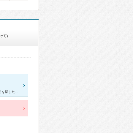
ホ可)
日曜に具合が悪く、風邪のような症状で嘔吐があり、診療している病院を探したところ、ここを見つけました。道が少しわかりにくかったのですが、とてもきれいな建物で、おしゃれです。待合室も明るくて、気持ちが楽に