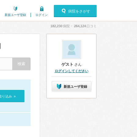
病院をさがす
新規ユーザ登録
ログイン
182,230
病院・
264,124
口コミ
判
ゲスト
さん
ログインしてください
新規ユーザ登録
絞り込み »