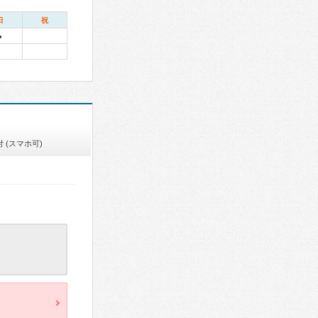
日
祝
●
 (スマホ可)