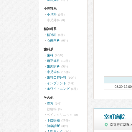
小児科系
小児科
(9件)
小児外科
(0)
精神科系
精神科
(6件)
心療内科
(6件)
歯科系
歯科
(26件)
矯正歯科
(13件)
歯周病科
(5件)
小児歯科
(15件)
歯科口腔外科
(10件)
インプラント
(4件)
08:30-12:00
ホワイトニング
(4件)
その他
漢方
(2件)
救急科
(0)
ペインクリニック
(0)
室町病院
予防接種
(29件)
京都府京都市
健康診断
(3件)
人間ドック
(2件)