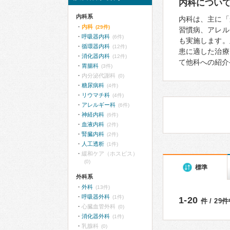
内科につい
内科系
内科は、主に「
内科
(29件)
習慣病、アレル
呼吸器内科
(6件)
も実施します。
循環器内科
(12件)
患に適した治療
消化器内科
(12件)
て他科への紹介
胃腸科
(3件)
内分泌代謝科
(0)
糖尿病科
(4件)
リウマチ科
(4件)
アレルギー科
(6件)
神経内科
(6件)
血液内科
(2件)
腎臓内科
(2件)
人工透析
(1件)
緩和ケア（ホスピス）
(0)
標準
外科系
外科
(13件)
呼吸器外科
(1件)
1-20
件 / 29
心臓血管外科
(0)
消化器外科
(1件)
乳腺科
(0)