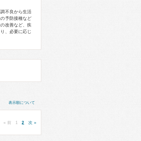
体調不良から生活
症の予防接種など
慣の改善など、疾
あり、必要に応じ
表示順について
« 前
1
2
次 »