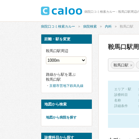
病院口コミ検索カルー - 鞍馬口駅周辺
病院口コミ検索カルー
病院検索
内科
鞍馬口駅
距離・駅を変更
鞍馬口駅
鞍馬口駅周辺
×
鞍馬口駅
路線から駅を選ぶ
鞍馬口駅
京都市営地下鉄烏丸線
エリア・駅
診療科目
名称
地図から検索
詳細条件
地図から病院を探す
診療科目から探す