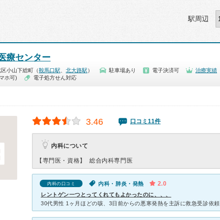
駅周辺
医療センター
北区小山下総町（
鞍馬口駅
、
北大路駅
）
駐車場あり
電子決済可
治療実績
マホ可)
電子処方せん対応
3.46
口コミ11件
内科について
【専門医・資格】
総合内科専門医
2.0
内科・肺炎・発熱
内科の口コミ
レントゲン一つとってくれてもよかったのに、、、