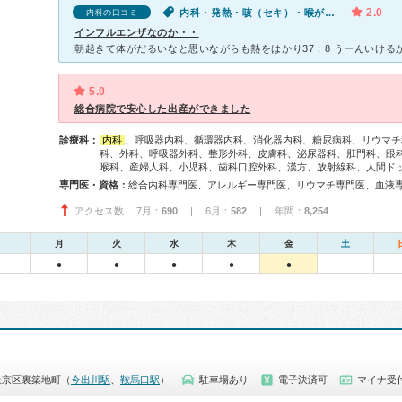
2.0
内科・発熱・咳（セキ）・喉が痛い・体調不良
内科の口コミ
インフルエンザなのか・・
5.0
総合病院で安心した出産ができました
診療科：
内科
、呼吸器内科、循環器内科、消化器内科、糖尿病科、リウマチ
科、外科、呼吸器外科、整形外科、皮膚科、泌尿器科、肛門科、眼
喉科、産婦人科、小児科、歯科口腔外科、漢方、放射線科、人間ド
専門医・資格：
アクセス数 7月：
690
| 6月：
582
| 年間：
8,254
月
火
水
木
金
土
●
●
●
●
●
上京区裏築地町（
今出川駅
、
鞍馬口駅
）
駐車場あり
電子決済可
マイナ受付