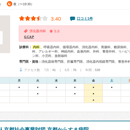
0）
夜（〜19:30）
3.40
口コミ1件
消化器内科
5.0
GCAP
診療科：
内科
、呼吸器内科、循環器内科、消化器内科、胃腸科、糖尿病科、
科、アレルギー科、神経内科、血液内科、外科、整形外科、リハビ
ン科、小児科、放射線科
専門医・資格：
アクセス数 7月：
41
| 6月：
76
| 年間：
539
月
火
水
木
金
土
●
●
●
●
●
●
●
●
●
●
人京都社会事業財団 京都からすま病院