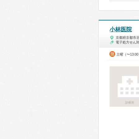
小林医院
京都府京都市
電子処方せん
土曜（〜13:0
診療所