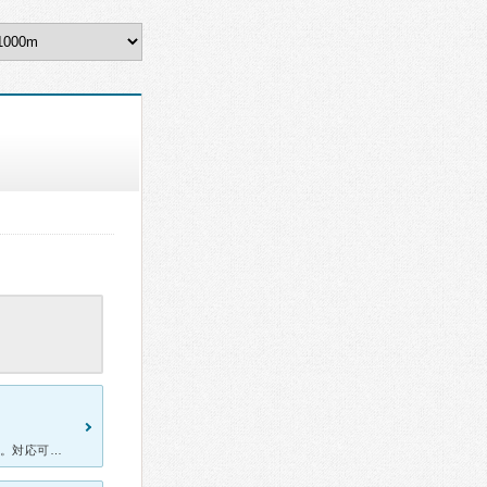
30代男性 1ヶ月ほどの咳、3日前からの悪寒発熱を主訴に救急受診依頼。対応可能との連絡あり受診。 到着後、コロナとインフルエンザ検査するも両方とも陰性。バイタルはsBP160台（？？？）、HR