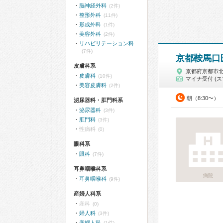
脳神経外科
(2件)
整形外科
(11件)
形成外科
(1件)
美容外科
(2件)
リハビリテーション科
(7件)
京都鞍馬口
皮膚科系
京都府京都市
皮膚科
(10件)
マイナ受付 (ス
美容皮膚科
(2件)
朝（8:30〜）
泌尿器科・肛門科系
泌尿器科
(3件)
肛門科
(3件)
性病科
(0)
眼科系
眼科
(7件)
耳鼻咽喉科系
病院
耳鼻咽喉科
(9件)
産婦人科系
産科
(0)
婦人科
(3件)
産婦人科
(1件)