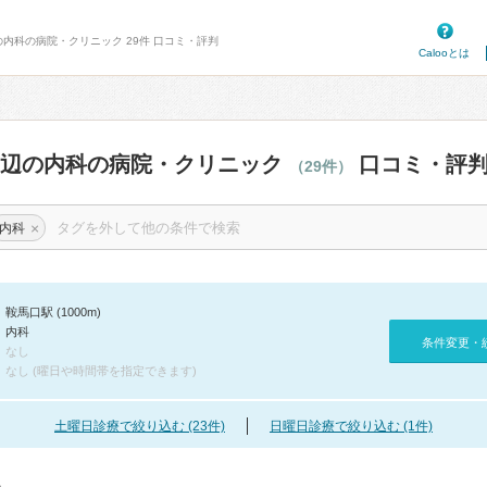
の内科の病院・クリニック 29件 口コミ・評判
Calooとは
周辺の内科の病院・クリニック
口コミ・評
（29件）
×
内科
鞍馬口駅 (1000m)
内科
条件変更・
なし
なし (曜日や時間帯を指定できます)
土曜日診療で絞り込む (23件)
日曜日診療で絞り込む (1件)