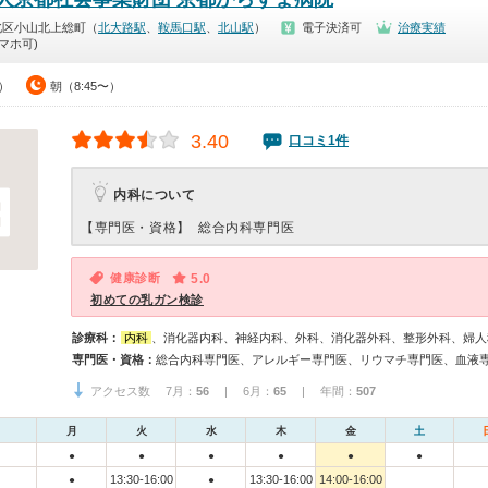
北区小山北上総町（
北大路駅
、
鞍馬口駅
、
北山駅
）
電子決済可
治療実績
マホ可)
0）
朝（8:45〜）
3.40
口コミ1件
内科について
【専門医・資格】
総合内科専門医
健康診断
5.0
初めての乳ガン検診
診療科：
内科
、消化器内科、神経内科、外科、消化器外科、整形外科、婦人
専門医・資格：
アクセス数 7月：
56
| 6月：
65
| 年間：
507
月
火
水
木
金
土
●
●
●
●
●
●
13:30-16:00
13:30-16:00
14:00-16:00
●
●