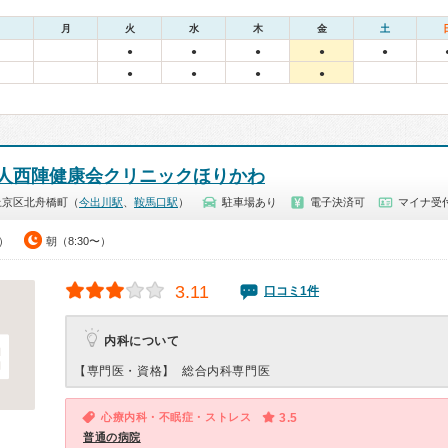
月
火
水
木
金
土
●
●
●
●
●
●
●
●
●
人西陣健康会クリニックほりかわ
上京区北舟橋町（
今出川駅
、
鞍馬口駅
）
駐車場あり
電子決済可
マイナ受付
0）
朝（8:30〜）
3.11
口コミ1件
内科について
【専門医・資格】
総合内科専門医
心療内科・不眠症・ストレス
3.5
普通の病院