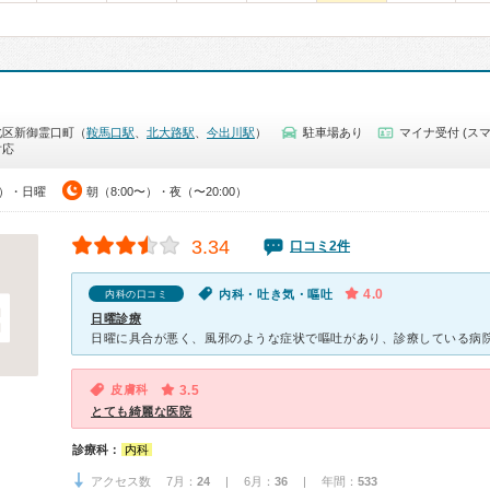
北区新御霊口町（
鞍馬口駅
、
北大路駅
、
今出川駅
）
駐車場あり
マイナ受付 (スマ
対応
0）・日曜
朝（8:00〜）・夜（〜20:00）
3.34
口コミ2件
4.0
内科・吐き気・嘔吐
内科の口コミ
日曜診療
皮膚科
3.5
とても綺麗な医院
診療科：
内科
アクセス数 7月：
24
| 6月：
36
| 年間：
533