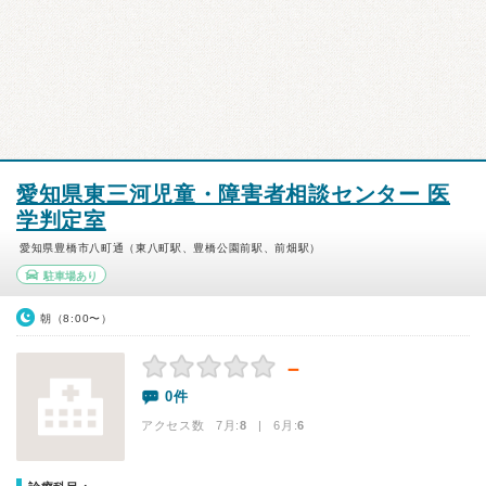
愛知県東三河児童・障害者相談センター 医
学判定室
愛知県豊橋市八町通（東八町駅、豊橋公園前駅、前畑駅）
駐車場あり
朝（8:00〜）
－
0件
アクセス数 7月:
8
| 6月:
6