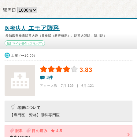
駅周辺
エモア眼科
医療法人
愛知県豊橋市駅前大通（豊橋駅（新豊橋駅）、駅前大通駅、新川駅）
マイナ受付
(スマホ可)
土曜（〜16:00）
3.83
3件
アクセス数 7月:
129
| 6月:
121
老眼について
【専門医・資格】
眼科専門医
眼科
目の痛み
4.5