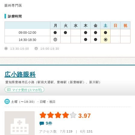
眼科専門医
診療時間
月
火
水
木
金
土
日
祝
09:00-12:00
14:30-18:30
13:30-16:00
16:00-18:30
広小路眼科
愛知県豊橋市広小路（駅前大通駅、豊橋駅（新豊橋駅）、新川駅）
マイナ受付
(スマホ可)
土曜（〜18:30）・日曜・祝日
3.97
9件
アクセス数 7月:
119
| 6月:
131