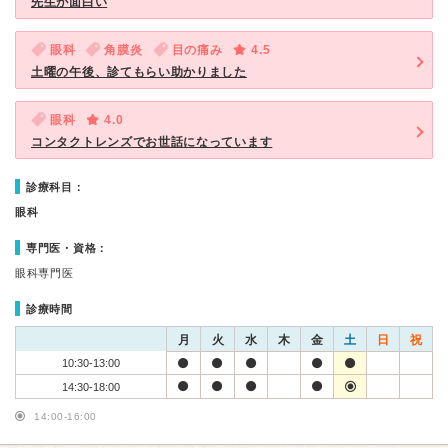
先生が面白い
眼科
角膜炎
目の痛み
4.5
土曜の午後、診てもらい助かりました
眼科
4.0
コンタクトレンズでお世話になっています
診療科目：
眼科
専門医・資格：
眼科専門医
診療時間
月
火
水
木
金
土
日
祝
10:30-13:00
14:30-18:00
14:00-16:00