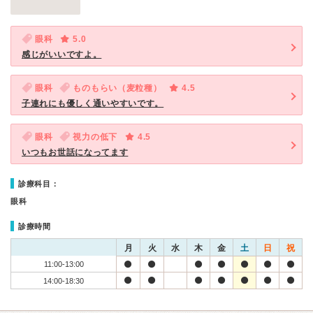
眼科
5.0
感じがいいですよ。
眼科
ものもらい（麦粒種）
4.5
子連れにも優しく通いやすいです。
眼科
視力の低下
4.5
いつもお世話になってます
診療科目：
眼科
診療時間
月
火
水
木
金
土
日
祝
11:00-13:00
14:00-18:30