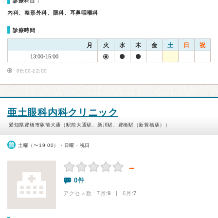
診療科目：
内科、整形外科、眼科、耳鼻咽喉科
診療時間
月
火
水
木
金
土
日
祝
13:00-15:00
08:00-12:00
亜土眼科内科クリニック
愛知県豊橋市駅前大通（駅前大通駅、新川駅、豊橋駅（新豊橋駅））
土曜（〜19:00）・日曜・祝日
－
0件
アクセス数 7月:
9
| 6月:
7