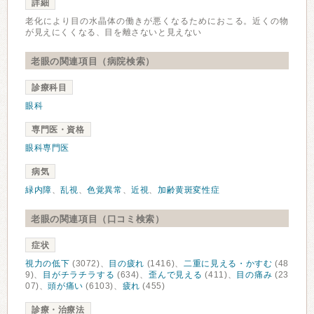
詳細
老化により目の水晶体の働きが悪くなるためにおこる。近くの物
が見えにくくなる、目を離さないと見えない
老眼の関連項目（病院検索）
診療科目
眼科
専門医・資格
眼科専門医
病気
緑内障
、
乱視
、
色覚異常
、
近視
、
加齢黄斑変性症
老眼の関連項目（口コミ検索）
症状
視力の低下
(3072)、
目の疲れ
(1416)、
二重に見える・かすむ
(48
9)、
目がチラチラする
(634)、
歪んで見える
(411)、
目の痛み
(23
07)、
頭が痛い
(6103)、
疲れ
(455)
診療・治療法