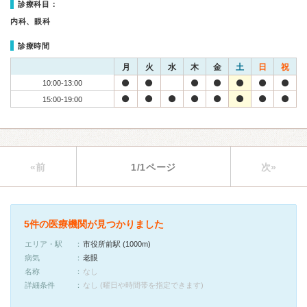
診療科目：
内科、眼科
診療時間
月
火
水
木
金
土
日
祝
10:00-13:00
15:00-19:00
«前
1/1ページ
次»
5件の医療機関が見つかりました
エリア・駅
市役所前駅 (1000m)
病気
老眼
名称
なし
詳細条件
なし (曜日や時間帯を指定できます)