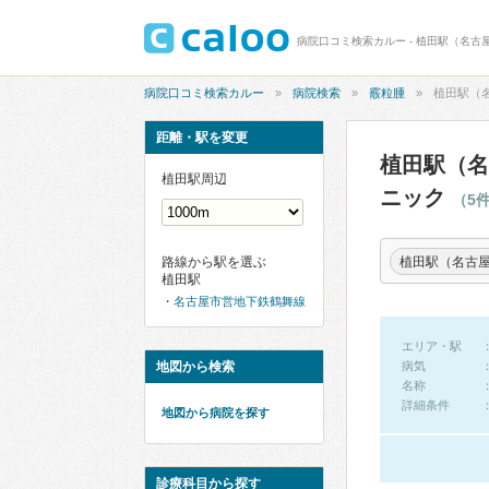
病院口コミ検索カルー
病院検索
霰粒腫
植田駅（
距離・駅を変更
植田駅（名
植田駅周辺
ニック
（5
植田駅（名古
路線から駅を選ぶ
植田駅
名古屋市営地下鉄鶴舞線
エリア・駅
地図から検索
病気
名称
詳細条件
地図から病院を探す
診療科目から探す