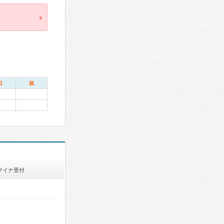
日
祝
マイナ受付