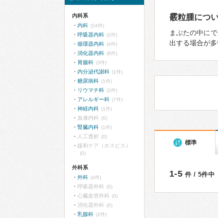
内科系
霰粒腫につ
内科
(24件)
まぶたの中にで
呼吸器内科
(2件)
出する場合が多
循環器内科
(4件)
消化器内科
(8件)
胃腸科
(3件)
内分泌代謝科
(1件)
糖尿病科
(1件)
リウマチ科
(2件)
アレルギー科
(7件)
神経内科
(1件)
血液内科
(0)
腎臓内科
(1件)
人工透析
(0)
標準
緩和ケア（ホスピス）
(0)
外科系
1-5
件 / 5件中
外科
(4件)
呼吸器外科
(0)
心臓血管外科
(0)
消化器外科
(0)
乳腺科
(2件)