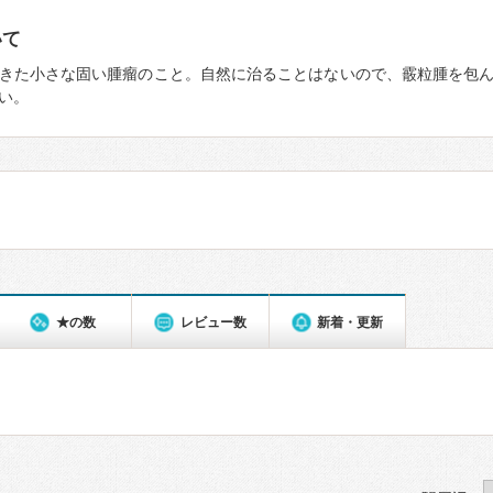
いて
きた小さな固い腫瘤のこと。自然に治ることはないので、霰粒腫を包
い。
★の数
レビュー数
新着・更新