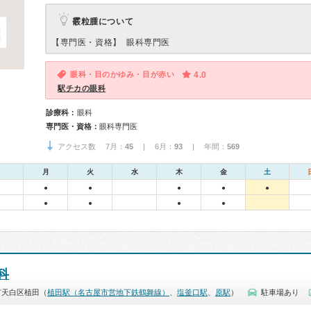
霰粒腫について
【専門医・資格】
眼科専門医
眼科・目のかゆみ・目が赤い
4.0
駅チカの眼科
診療科：
眼科
専門医・資格：
眼科専門医
アクセス数 7月：
45
| 6月：
93
| 年間：
569
月
火
水
木
金
土
●
●
●
●
●
●
●
●
●
科
市天白区植田（
植田駅（名古屋市営地下鉄鶴舞線）
、
塩釜口駅
、
原駅
）
駐車場あり