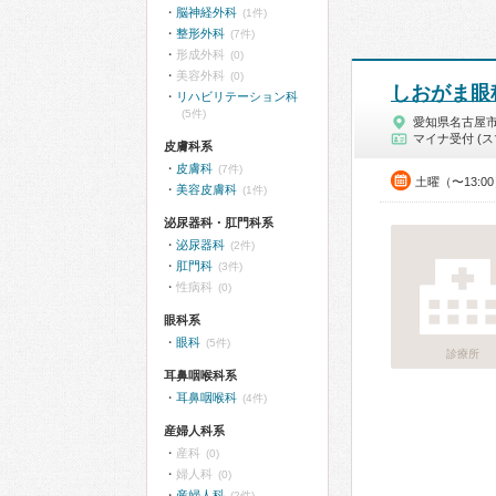
脳神経外科
(1件)
整形外科
(7件)
形成外科
(0)
美容外科
(0)
しおがま眼
リハビリテーション科
(5件)
愛知県名古屋
マイナ受付 (ス
皮膚科系
皮膚科
(7件)
土曜（〜13:0
美容皮膚科
(1件)
泌尿器科・肛門科系
泌尿器科
(2件)
肛門科
(3件)
性病科
(0)
眼科系
眼科
(5件)
診療所
耳鼻咽喉科系
耳鼻咽喉科
(4件)
産婦人科系
産科
(0)
婦人科
(0)
産婦人科
(2件)