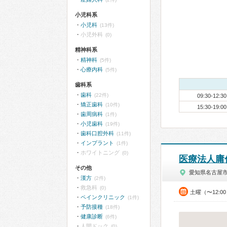
小児科系
小児科
(13件)
小児外科
(0)
精神科系
精神科
(5件)
心療内科
(5件)
歯科系
歯科
(22件)
09:30-12:30
矯正歯科
(10件)
15:30-19:00
歯周病科
(1件)
小児歯科
(19件)
歯科口腔外科
(11件)
インプラント
(1件)
ホワイトニング
(0)
医療法人庸
その他
愛知県名古屋
漢方
(2件)
救急科
(0)
土曜（〜12:0
ペインクリニック
(1件)
予防接種
(18件)
健康診断
(6件)
人間ドック
(0)