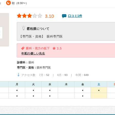
0）
朝（8:30〜）
3.10
口コミ1件
霰粒腫について
【専門医・資格】
眼科専門医
眼科・視力の低下
3.5
年配の優しい先生
診療科：
眼科
専門医・資格：
眼科専門医
アクセス数 7月：
52
| 6月：
93
| 年間：
649
月
火
水
木
金
土
●
●
●
●
●
●
●
●
●