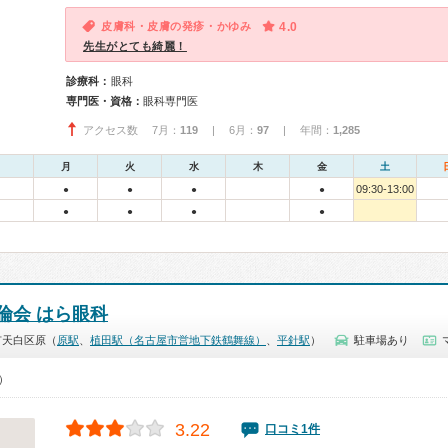
皮膚科・皮膚の発疹・かゆみ
4.0
先生がとても綺麗！
診療科：
眼科
専門医・資格：
眼科専門医
アクセス数 7月：
119
| 6月：
97
| 年間：
1,285
月
火
水
木
金
土
09:30-13:00
●
●
●
●
●
●
●
●
倫会 はら眼科
市天白区原（
原駅
、
植田駅（名古屋市営地下鉄鶴舞線）
、
平針駅
）
駐車場あり
0）
3.22
口コミ1件