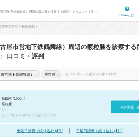
病院口コミ検索カルー - 植田駅（名古屋市営地下鉄鶴舞線）周辺の霰粒腫を診察する病院・クリニック 5件 口コミ・評判
Calooとは
名古屋市営地下鉄鶴舞線）
古屋市営地下鉄鶴舞線）周辺の霰粒腫を診察する
口コミ・評判
件）
×
×
屋市営地下鉄鶴舞線）
霰粒腫
植田駅 (1000m)
霰粒腫
条件変更・
なし
なし (曜日や時間帯を指定できます)
土曜日診療で絞り込む (4件)
日曜日診療で絞り込む (1件)