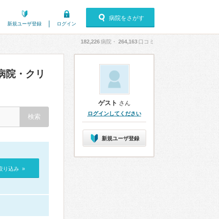
病院をさがす
新規ユーザ登録
ログイン
182,226
病院・
264,163
口コミ
病院・クリ
ゲスト
さん
ログインしてください
新規ユーザ登録
絞り込み »