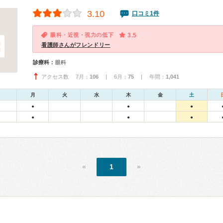
3.10
口コミ1件
眼科・近視・視力の低下
3.5
看護師さんがフレンドリー
診療科：
眼科
アクセス数 7月：
106
| 6月：
75
| 年間：
1,041
月
火
水
木
金
土
●
●
●
●
●
●
«
1
»