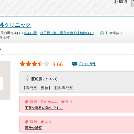
駅周辺
科クリニック
市天白区塩釜口（
塩釜口駅
、
植田駅（名古屋市営地下鉄鶴舞線）
）
駐車場あり
マホ可)
0）
3.66
口コミ5件
霰粒腫について
【専門医・資格】
眼科専門医
眼科・目のかゆみ
5.0
丁寧な眼科の先生です。
眼科
4.0
親身な診察