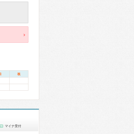
日
祝
マイナ受付