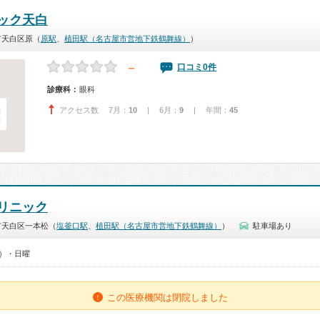
ック天白
市天白区原（
原駅
、
植田駅（名古屋市営地下鉄鶴舞線）
）
－
口コミ0件
診療科：
眼科
アクセス数 7月：
10
| 6月：
9
| 年間：
45
リニック
市天白区一本松（
塩釜口駅
、
植田駅（名古屋市営地下鉄鶴舞線）
）
駐車場あり
0）・日曜
この医療機関は閉院しました