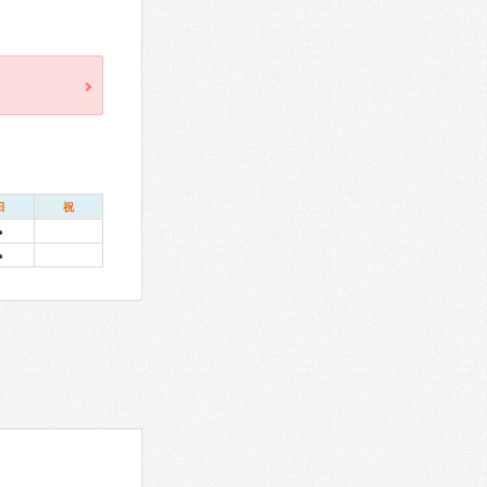
日
祝
●
●