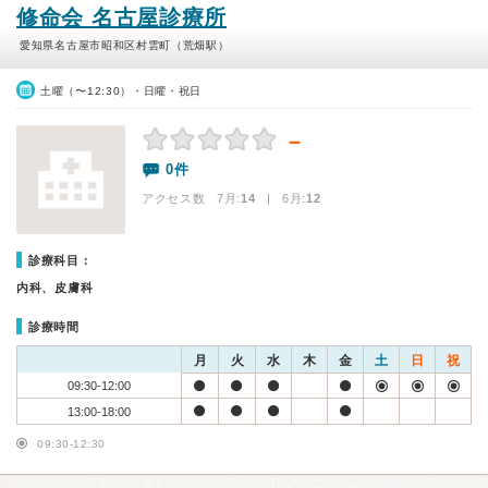
修命会 名古屋診療所
愛知県名古屋市昭和区村雲町（荒畑駅）
土曜（〜12:30）・日曜・祝日
－
0件
アクセス数 7月:
14
| 6月:
12
診療科目：
内科、皮膚科
診療時間
月
火
水
木
金
土
日
祝
09:30-12:00
13:00-18:00
09:30-12:30