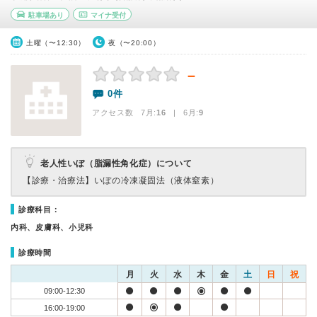
駐車場あり
マイナ受付
土曜（〜12:30）
夜（〜20:00）
－
0件
アクセス数 7月:
16
| 6月:
9
老人性いぼ（脂漏性角化症）について
【診療・治療法】
いぼの冷凍凝固法（液体窒素）
診療科目：
内科、皮膚科、小児科
診療時間
月
火
水
木
金
土
日
祝
09:00-12:30
16:00-19:00