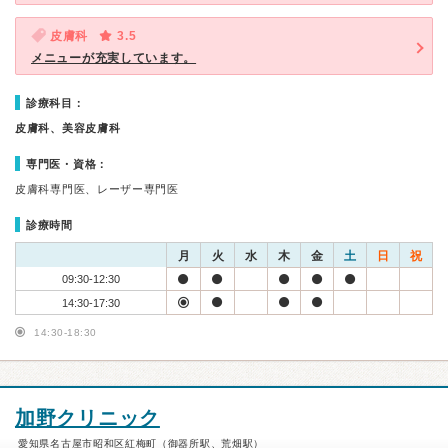
皮膚科
3.5
メニューが充実しています。
診療科目：
皮膚科、美容皮膚科
専門医・資格：
皮膚科専門医、レーザー専門医
診療時間
月
火
水
木
金
土
日
祝
09:30-12:30
14:30-17:30
14:30-18:30
加野クリニック
愛知県名古屋市昭和区紅梅町（御器所駅、荒畑駅）