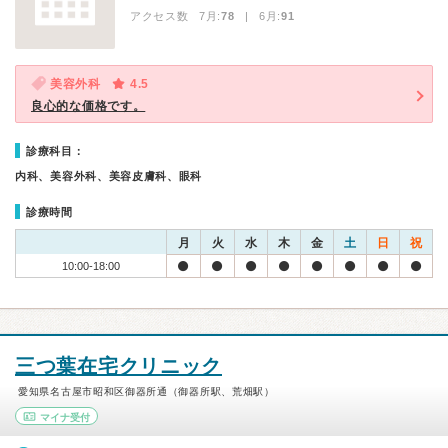
アクセス数 7月:
78
| 6月:
91
美容外科
4.5
良心的な価格です。
診療科目：
内科、美容外科、美容皮膚科、眼科
診療時間
月
火
水
木
金
土
日
祝
10:00-18:00
三つ葉在宅クリニック
愛知県名古屋市昭和区御器所通（御器所駅、荒畑駅）
マイナ受付