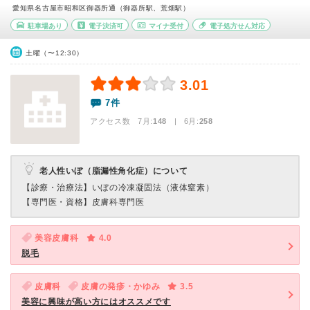
愛知県名古屋市昭和区御器所通（御器所駅、荒畑駅）
駐車場あり
電子決済可
マイナ受付
電子処方せん対応
土曜（〜12:30）
3.01
7件
アクセス数 7月:
148
| 6月:
258
老人性いぼ（脂漏性角化症）について
【診療・治療法】
いぼの冷凍凝固法（液体窒素）
【専門医・資格】
皮膚科専門医
美容皮膚科
4.0
脱毛
皮膚科
皮膚の発疹・かゆみ
3.5
美容に興味が高い方にはオススメです