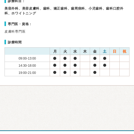
診療科目：
美容外科、美容皮膚科、歯科、矯正歯科、歯周病科、小児歯科、歯科口腔外
科、ホワイトニング
専門医・資格：
皮膚科専門医
診療時間
月
火
水
木
金
土
日
祝
09:00-13:00
14:30-18:00
19:00-21:00