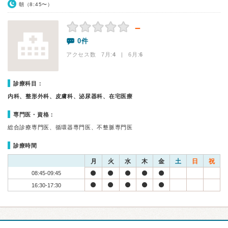
朝（8:45〜）
－
0件
アクセス数 7月:
4
| 6月:
6
診療科目：
内科、整形外科、皮膚科、泌尿器科、在宅医療
専門医・資格：
総合診療専門医、循環器専門医、不整脈専門医
診療時間
月
火
水
木
金
土
日
祝
08:45-09:45
16:30-17:30