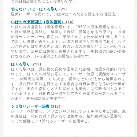
どの自費診療となることが多いです。
切らない いぼ・ほくろ取り
(29)
医療レーザーを用いて、いぼやほくろなどを除去する治療法。
いぼの冷凍凝固法（液体窒素）
(14)
いぼの冷凍凝固法（液体窒素）は、-196℃の液体窒素を当てて、
いぼの細胞を凍結し、破壊して自然に脱落させる治療です。皮膚
のターンオーバーが促され、患部のかさぶたが剥がれ落ちること
で新しい皮膚が再生します。いぼの標準的な治療法であり、ウイ
ルス性のいぼや老人性いぼ、首のいぼの治療などに広く用いられ
ています。治療には保険が適用されますが、複数回の治療が必要
になるため、1～2週間ごとの通院が必要です。
ほくろ取り
(259)
ほくろ取りは、見た目の変化や医学的な診断・治療を目的に行わ
れます。ほくろの状態に応じて、レーザー治療（炭酸ガスレーザ
ー）や高周波電流、くり抜き、切除などの方法から選択されま
す。見た目の変化を目的とする場合は自費診療となるのが一般的
ですが、出血や炎症などの症状がある場合には保険適用となるこ
とがあります。施術後は一時的に赤みや色素沈着がみられること
があり、紫外線対策が重要です。
シミ取りレーザー治療
(318)
レーザーを照射し、メラニンを分解してシミを薄くする治療。施
術直後は一時的に濃く見えるが改善する。紫外線対策が重要で、
シミの種類により異なるレーザーを使用する。