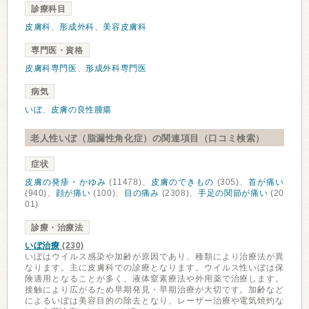
診療科目
皮膚科
、
形成外科
、
美容皮膚科
専門医・資格
皮膚科専門医
、
形成外科専門医
病気
いぼ
、
皮膚の良性腫瘍
老人性いぼ（脂漏性角化症）の関連項目（口コミ検索）
症状
皮膚の発疹・かゆみ
(11478)、
皮膚のできもの
(305)、
首が痛い
(940)、
顔が痛い
(100)、
目の痛み
(2308)、
手足の関節が痛い
(20
01)
診療・治療法
いぼ治療
(230)
いぼはウイルス感染や加齢が原因であり、種類により治療法が異
なります。主に皮膚科での診療となります。ウイルス性いぼは保
険適用となることが多く、液体窒素療法や外用薬で治療します。
接触により広がるため早期発見・早期治療が大切です。加齢など
によるいぼは美容目的の除去となり、レーザー治療や電気焼灼な