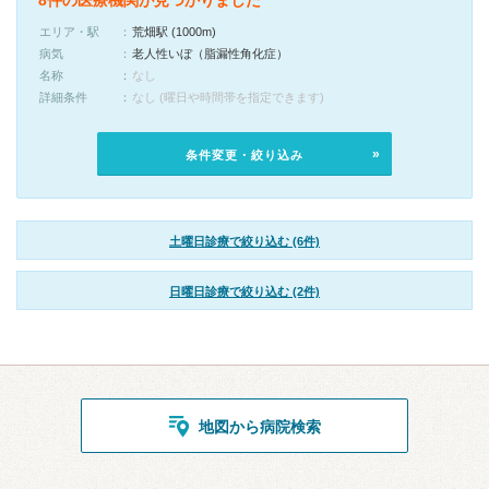
8件の医療機関が見つかりました
エリア・駅
荒畑駅 (1000m)
病気
老人性いぼ（脂漏性角化症）
名称
なし
詳細条件
なし (曜日や時間帯を指定できます)
条件変更・絞り込み
土曜日診療で絞り込む (6件)
日曜日診療で絞り込む (2件)
地図から病院検索