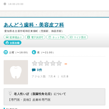
18:00-20:00
あんどう歯科・美容皮フ科
愛知県名古屋市昭和区東畑町（荒畑駅、御器所駅）
駐車場あり
電子決済可
ネット予約
マイナ受付
女医在籍
土曜（〜18:00）
夜（〜21:00）
－
0件
アクセス数 7月:
4
| 6月:
8
老人性いぼ（脂漏性角化症）について
【専門医・資格】
皮膚科専門医