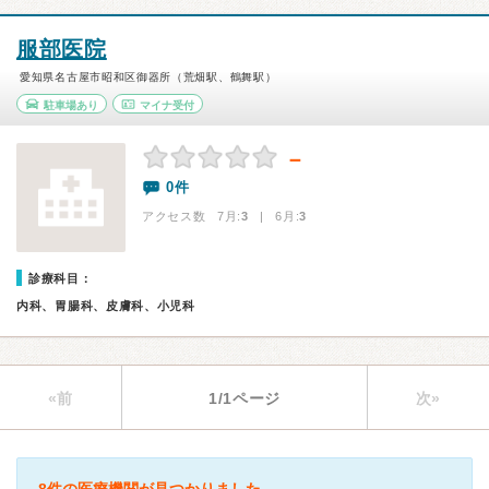
服部医院
愛知県名古屋市昭和区御器所（荒畑駅、鶴舞駅）
駐車場あり
マイナ受付
－
0件
アクセス数 7月:
3
| 6月:
3
診療科目：
内科、胃腸科、皮膚科、小児科
«前
1/1ページ
次»