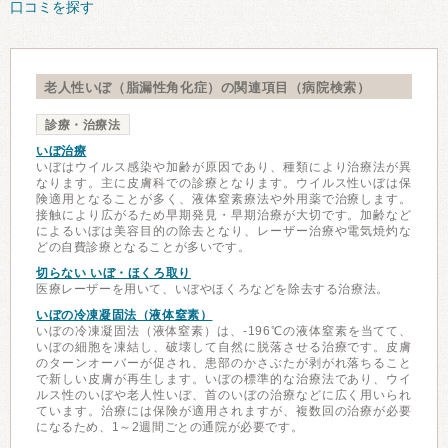
口コミを探す
老人性いぼ（脂漏性角化症）の関連項目（病院検索）
診療・治療法
いぼ治療
いぼはウイルス感染や加齢が原因であり、種類により治療法が異
なります。主に皮膚科での診療となります。ウイルス性いぼは保
険適用となることが多く、液体窒素療法や外用薬で治療します。
接触により広がるため早期発見・早期治療が大切です。加齢など
によるいぼは美容目的の除去となり、レーザー治療や電気焼灼な
どの自費診療となることが多いです。
切らない いぼ・ほくろ取り
医療レーザーを用いて、いぼやほくろなどを除去する治療法。
いぼの冷凍凝固法（液体窒素）
いぼの冷凍凝固法（液体窒素）は、-196℃の液体窒素を当てて、
いぼの細胞を凍結し、破壊して自然に脱落させる治療です。皮膚
のターンオーバーが促され、患部のかさぶたが剥がれ落ちること
で新しい皮膚が再生します。いぼの標準的な治療法であり、ウイ
ルス性のいぼや老人性いぼ、首のいぼの治療などに広く用いられ
ています。治療には保険が適用されますが、複数回の治療が必要
になるため、1～2週間ごとの通院が必要です。