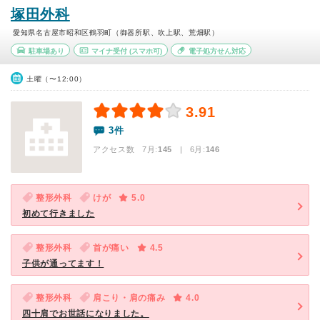
塚田外科
愛知県名古屋市昭和区鶴羽町（御器所駅、吹上駅、荒畑駅）
駐車場あり
マイナ受付
(スマホ可)
電子処方せん対応
土曜（〜12:00）
3.91
3件
アクセス数 7月:
145
| 6月:
146
整形外科
けが
5.0
初めて行きました
整形外科
首が痛い
4.5
子供が通ってます！
整形外科
肩こり・肩の痛み
4.0
四十肩でお世話になりました。