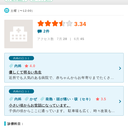
土曜（〜12:00）
3.34
2件
アクセス数 7月:
28
| 6月:
45
内科の口コミ
内科
4.0
優しくて明るい先生
近所でも人気のある病院で、赤ちゃんからお年寄りまでたくさんの方から親しまれている病院です。 かかりつけの小児科がお休みの時に一度受診しました。受付の方も感じが良く、先生も明るくて優しい男性の方で
内科の口コミ
内科
かぜ
発熱・頭が痛い・咳（セキ）
3.5
小さい頃からお世話になっています。
子供の頃からここに通っています。 駐車場も広く、時々改装もしているので病院自体もきれいです。風邪をひくとすぐにここで受診をしてもらいました。 息子さんに代替わりしてからは親子2人で診察をしているの
診療科目：