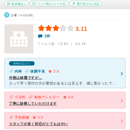
駐車場あり
マイナ受付
(スマホ可)
電子処方せん対応
土曜（〜12:00）
3.11
3件
アクセス数 7月:
67
| 6月:
75
内科の口コミ
内科
体調不良
2.0
外観は綺麗ですが…
入って早々受付の方が愛想があるとは言えず、感じ悪かったです。先生も検査について質問しても「そんな事も知らないの？」みたいな顔で淡々と説明してる感じがまた馬鹿にされてるみたいでした。２度と行きたくありま
小児科
食物アレルギー
4.0
丁寧に診察していただけます
予防接種
3.5
スタッフが多く対応がとてもはやい