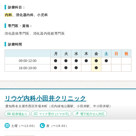
診療科目：
内科
、消化器内科、小児科
専門医・資格：
消化器病専門医、消化器内視鏡専門医
診療時間
月
火
水
木
金
土
日
祝
09:00-12:00
16:00-19:00
リウゲ内科小田井クリニック
愛知県名古屋市西区市場木町（庄内緑地公園駅、小田井駅、中小田井駅）
駐車場あり
マイナ受付
(スマホ可)
電子処方せん対応
土曜（〜12:00）
夜（〜19:30）