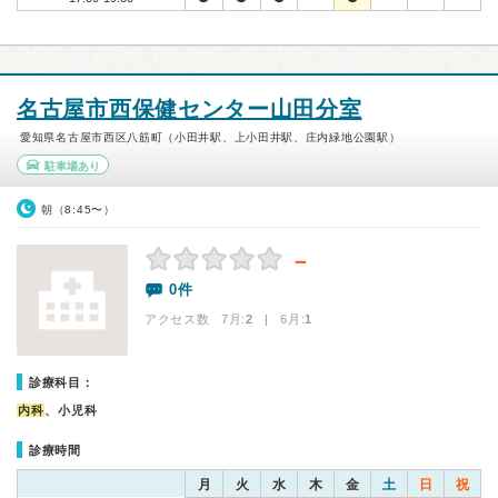
名古屋市西保健センター山田分室
愛知県名古屋市西区八筋町（小田井駅、上小田井駅、庄内緑地公園駅）
駐車場あり
朝（8:45〜）
－
0件
アクセス数 7月:
2
| 6月:
1
診療科目：
内科
、小児科
診療時間
月
火
水
木
金
土
日
祝