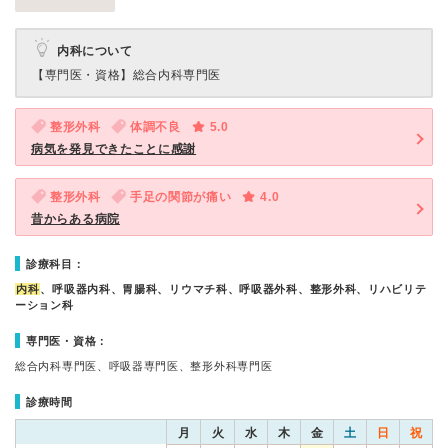
内科について
【専門医・資格】
総合内科専門医
整形外科
体調不良
5.0
病気を発見できたことに感謝
整形外科
手足の関節が痛い
4.0
昔からある病院
診療科目：
内科
、呼吸器内科、胃腸科、リウマチ科、呼吸器外科、整形外科、リハビリテ
ーション科
専門医・資格：
総合内科専門医、呼吸器専門医、整形外科専門医
診療時間
月
火
水
木
金
土
日
祝