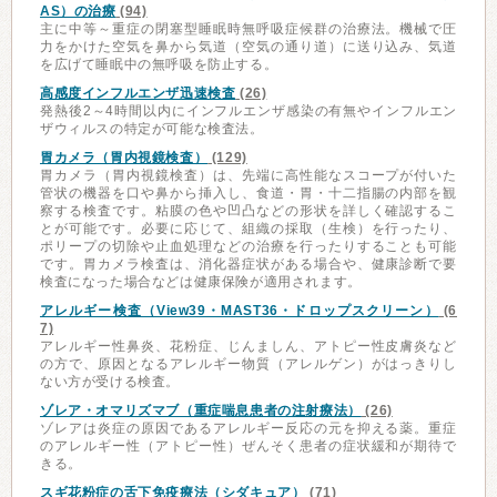
AS）の治療
(94)
主に中等～重症の閉塞型睡眠時無呼吸症候群の治療法。機械で圧
力をかけた空気を鼻から気道（空気の通り道）に送り込み、気道
を広げて睡眠中の無呼吸を防止する。
高感度インフルエンザ迅速検査
(26)
発熱後2～4時間以内にインフルエンザ感染の有無やインフルエン
ザウィルスの特定が可能な検査法。
胃カメラ（胃内視鏡検査）
(129)
胃カメラ（胃内視鏡検査）は、先端に高性能なスコープが付いた
管状の機器を口や鼻から挿入し、食道・胃・十二指腸の内部を観
察する検査です。粘膜の色や凹凸などの形状を詳しく確認するこ
とが可能です。必要に応じて、組織の採取（生検）を行ったり、
ポリープの切除や止血処理などの治療を行ったりすることも可能
です。胃カメラ検査は、消化器症状がある場合や、健康診断で要
検査になった場合などは健康保険が適用されます。
アレルギー検査（View39・MAST36・ドロップスクリーン）
(6
7)
アレルギー性鼻炎、花粉症、じんましん、アトピー性皮膚炎など
の方で、原因となるアレルギー物質（アレルゲン）がはっきりし
ない方が受ける検査。
ゾレア・オマリズマブ（重症喘息患者の注射療法）
(26)
ゾレアは炎症の原因であるアレルギー反応の元を抑える薬。重症
のアレルギー性（アトピー性）ぜんそく患者の症状緩和が期待で
きる。
スギ花粉症の舌下免疫療法（シダキュア）
(71)