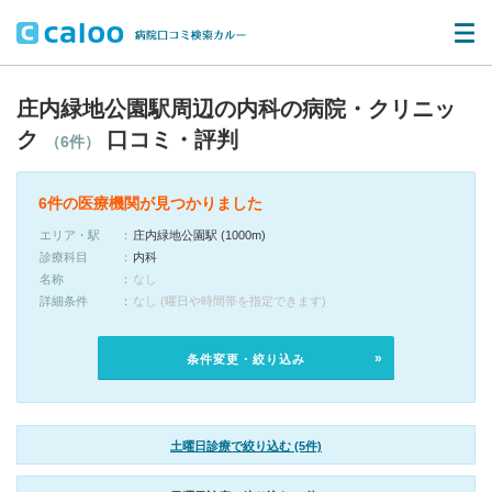
庄内緑地公園駅周辺の内科の病院・クリニッ
ク
口コミ・評判
（6件）
6件の医療機関が見つかりました
エリア・駅
庄内緑地公園駅 (1000m)
診療科目
内科
名称
なし
詳細条件
なし (曜日や時間帯を指定できます)
条件変更・絞り込み
土曜日診療で絞り込む (5件)