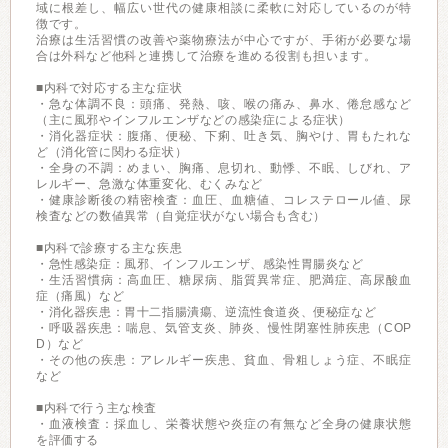
域に根差し、幅広い世代の健康相談に柔軟に対応しているのが特
徴です。
治療は生活習慣の改善や薬物療法が中心ですが、手術が必要な場
合は外科など他科と連携して治療を進める役割も担います。
■内科で対応する主な症状
・急な体調不良：頭痛、発熱、咳、喉の痛み、鼻水、倦怠感など
（主に風邪やインフルエンザなどの感染症による症状）
・消化器症状：腹痛、便秘、下痢、吐き気、胸やけ、胃もたれな
ど（消化管に関わる症状）
・全身の不調：めまい、胸痛、息切れ、動悸、不眠、しびれ、ア
レルギー、急激な体重変化、むくみなど
・健康診断後の精密検査：血圧、血糖値、コレステロール値、尿
検査などの数値異常（自覚症状がない場合も含む）
■内科で診療する主な疾患
・急性感染症：風邪、インフルエンザ、感染性胃腸炎など
・生活習慣病：高血圧、糖尿病、脂質異常症、肥満症、高尿酸血
症（痛風）など
・消化器疾患：胃十二指腸潰瘍、逆流性食道炎、便秘症など
・呼吸器疾患：喘息、気管支炎、肺炎、慢性閉塞性肺疾患（COP
D）など
・その他の疾患：アレルギー疾患、貧血、骨粗しょう症、不眠症
など
■内科で行う主な検査
・血液検査：採血し、栄養状態や炎症の有無など全身の健康状態
を評価する