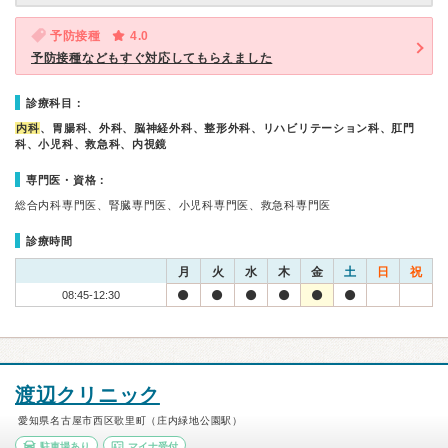
予防接種
4.0
予防接種などもすぐ対応してもらえました
診療科目：
内科
、胃腸科、外科、脳神経外科、整形外科、リハビリテーション科、肛門
科、小児科、救急科、内視鏡
専門医・資格：
総合内科専門医、腎臓専門医、小児科専門医、救急科専門医
診療時間
月
火
水
木
金
土
日
祝
08:45-12:30
渡辺クリニック
愛知県名古屋市西区歌里町（庄内緑地公園駅）
駐車場あり
マイナ受付