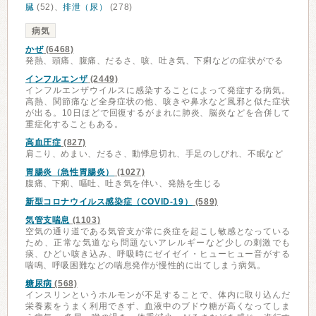
臓
(52)、
排泄（尿）
(278)
病気
かぜ
(6468)
発熱、頭痛、腹痛、だるさ、咳、吐き気、下痢などの症状がでる
インフルエンザ
(2449)
インフルエンザウイルスに感染することによって発症する病気。
高熱、関節痛など全身症状の他、咳きや鼻水など風邪と似た症状
が出る。10日ほどで回復するがまれに肺炎、脳炎などを合併して
重症化することもある。
高血圧症
(827)
肩こり、めまい、だるさ、動悸息切れ、手足のしびれ、不眠など
胃腸炎（急性胃腸炎）
(1027)
腹痛、下痢、嘔吐、吐き気を伴い、発熱を生じる
新型コロナウイルス感染症（COVID-19）
(589)
気管支喘息
(1103)
空気の通り道である気管支が常に炎症を起こし敏感となっている
ため、正常な気道なら問題ないアレルギーなど少しの刺激でも
痰、ひどい咳き込み、呼吸時にゼイゼイ・ヒューヒュー音がする
喘鳴、呼吸困難などの喘息発作が慢性的に出てしまう病気。
糖尿病
(568)
インスリンというホルモンが不足することで、体内に取り込んだ
栄養素をうまく利用できず、血液中のブドウ糖が高くなってしま