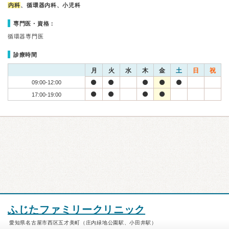
内科
、循環器内科、小児科
専門医・資格：
循環器専門医
診療時間
月
火
水
木
金
土
日
祝
09:00-12:00
17:00-19:00
ふじたファミリークリニック
愛知県名古屋市西区五才美町（庄内緑地公園駅、小田井駅）