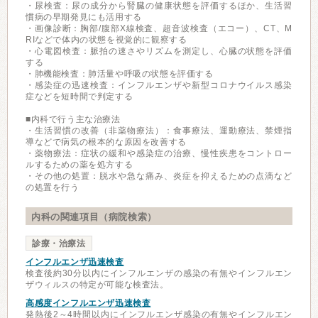
・尿検査：尿の成分から腎臓の健康状態を評価するほか、生活習
慣病の早期発見にも活用する
・画像診断：胸部/腹部X線検査、超音波検査（エコー）、CT、M
RIなどで体内の状態を視覚的に観察する
・心電図検査：脈拍の速さやリズムを測定し、心臓の状態を評価
する
・肺機能検査：肺活量や呼吸の状態を評価する
・感染症の迅速検査：インフルエンザや新型コロナウイルス感染
症などを短時間で判定する
■内科で行う主な治療法
・生活習慣の改善（非薬物療法）：食事療法、運動療法、禁煙指
導などで病気の根本的な原因を改善する
・薬物療法：症状の緩和や感染症の治療、慢性疾患をコントロー
ルするための薬を処方する
・その他の処置：脱水や急な痛み、炎症を抑えるための点滴など
の処置を行う
内科の関連項目（病院検索）
診療・治療法
インフルエンザ迅速検査
検査後約30分以内にインフルエンザの感染の有無やインフルエン
ザウィルスの特定が可能な検査法。
高感度インフルエンザ迅速検査
発熱後2～4時間以内にインフルエンザ感染の有無やインフルエン