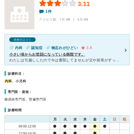
3.11
1件
アクセス数 7月:
48
| 6月:
59
内科の口コミ
内科
認知症
物忘れがひどい
3.5
小さい頃からお世話になっている病院です。
わたしは引越ししたので今は通院してませんが父や祖母がずっとこの病院を利用しています。 建物自体はやや古く、患者さんもお年寄りが多いです。先生はズバズバ物を言うタイプですが的確な診断をしてくれるため信
診療科目：
内科
、小児科
専門医・資格：
糖尿病専門医、腎臓専門医
診療時間
月
火
水
木
金
土
日
祝
09:00-12:00
17:00-19:30