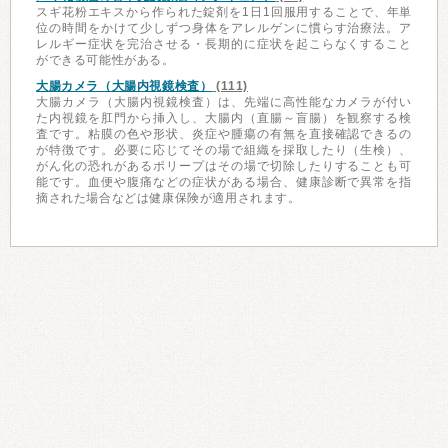
スギ花粉エキスから作られた錠剤を1日1回服用することで、年単
位の時間をかけて少しずつ身体をアレルゲンに慣らす治療法。ア
レルギー症状を完治させる・長期的に症状を起こらなくすること
ができる可能性がある。
大腸カメラ（大腸内視鏡検査）
(111)
大腸カメラ（大腸内視鏡検査）は、先端に高性能なカメラが付い
た内視鏡を肛門から挿入し、大腸内（直腸～盲腸）を観察する検
査です。粘膜の色や形状、炎症や腫瘍の有無を直接確認できるの
が特徴です。必要に応じてその場で組織を採取したり（生検）、
がん化の恐れがあるポリープはその場で切除したりすることも可
能です。血便や腹痛などの症状がある場合、健康診断で異常を指
摘された場合などは健康保険が適用されます。