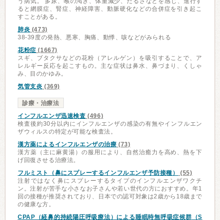
う病気。 多尿、喉の渇き、体重減少、だるさなどを感じ、進行す
ると網膜症、腎症、神経障害、動脈硬化などの合併症を引き起こ
すことがある。
肺炎
(473)
38-39度の発熱、悪寒、胸痛、動悸、咳などがみられる
花粉症
(1667)
スギ、ブタクサなどの花粉（アレルゲン）を吸引することで、ア
レルギー反応を起こすもの。主な症状は鼻水、鼻づまり、くしゃ
み、目のかゆみ。
気管支炎
(369)
診療・治療法
インフルエンザ迅速検査
(496)
検査後約30分以内にインフルエンザの感染の有無やインフルエン
ザウィルスの特定が可能な検査法。
漢方薬によるインフルエンザの治療
(73)
漢方薬（主に麻黄湯）の服用により、自然治癒力を高め、熱を下
げ回復させる治療法。
フルミスト（鼻にスプレーするインフルエンザ予防接種）
(55)
注射ではなく鼻にスプレーするタイプのインフルエンザワクチ
ン。注射が苦手な小さなお子さんや若い世代の方におすすめ。年1
回の接種が推奨されており、日本での認可対象は2歳から18歳まで
の健康な方。
CPAP（経鼻的持続陽圧呼吸療法）による睡眠時無呼吸症候群（S