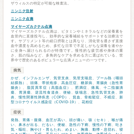
ザウィルスの特定が可能な検査法。
ニンニク注射
ニンニク点滴
マイヤーズカクテル点滴
マイヤーズカクテル点滴は、ビタミンやミネラルなどの栄養素を
血管内に直接投与し、効率的な栄養補給をサポートする治療法で
す。サプリメント等の経口摂取とは異なり、消化管を通さず直接
血中濃度を高めるため、多忙な日常で不足しがちな栄養を速やか
に全身へ届けられるのが特徴です。慢性的な疲労感や身体の重
さ、肌の悩みなど、多角的なケアを求める方に選ばれている、世
界中で歴史のあるポピュラーな点滴メニューの一つです。
病気
かぜ
、
インフルエンザ
、
気管支炎
、
気管支喘息
、
プール熱（咽頭
結膜熱）
、
頭痛
、
帯状疱疹
、
高血圧症
、
糖尿病
、
胃腸炎（急性胃
腸炎）
、
脂質異常症（高脂血症）
、
肥満症
、
痛風
、
十二指腸潰
瘍
、
胃潰瘍
、
逆流性食道炎
、
便秘
、
咳喘息
、
急性気管支炎
、
肺
炎
、
慢性閉塞性肺疾患（COPD）
、
貧血
、
骨粗鬆症
、
不眠症
、
新
型コロナウイルス感染症（COVID-19）
、
花粉症
症状
発熱
、
胃痛・腹痛
、
血圧が高い
、
頭が痛い
、
咳（セキ）
、
喉が痛
い
、
鼻水が出る
、
だるい
、
便秘
、
急性の下痢
、
慢性の下痢
、
吐き
気・嘔吐
、
胸やけ・胃もたれ
、
めまい
、
胸痛
、
動悸・息切れ
、
寝