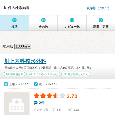
6
件の検索結果
表示順について
標準
★の数
レビュー数
新着・更新
駅周辺
川上内科整形外科
愛知県名古屋市西区南川町（小田井駅、庄内緑地公園駅、上小田井駅）
駐車場あり
マイナ受付
(スマホ可)
電子処方せん対応
土曜（〜12:30）
夜（〜19:30）
3.70
2件
アクセス数 7月:
137
| 6月:
112