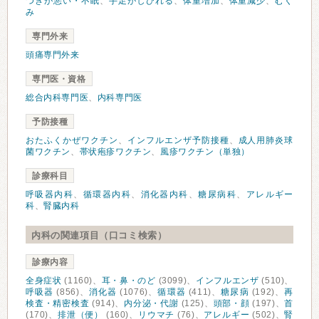
つきが悪い・不眠
、
手足がしびれる
、
体重増加
、
体重減少
、
むく
み
専門外来
頭痛専門外来
専門医・資格
総合内科専門医
、
内科専門医
予防接種
おたふくかぜワクチン
、
インフルエンザ予防接種
、
成人用肺炎球
菌ワクチン
、
帯状疱疹ワクチン
、
風疹ワクチン（単独）
診療科目
呼吸器内科
、
循環器内科
、
消化器内科
、
糖尿病科
、
アレルギー
科
、
腎臓内科
内科の関連項目（口コミ検索）
診療内容
全身症状
(1160)、
耳・鼻・のど
(3099)、
インフルエンザ
(510)、
呼吸器
(856)、
消化器
(1076)、
循環器
(411)、
糖尿病
(192)、
再
検査・精密検査
(914)、
内分泌・代謝
(125)、
頭部・顔
(197)、
首
(170)、
排泄（便）
(160)、
リウマチ
(76)、
アレルギー
(502)、
腎