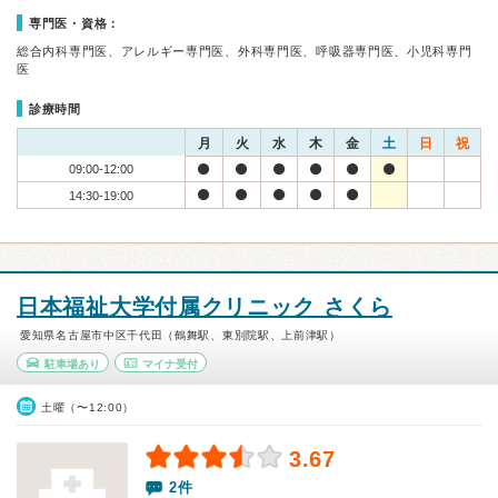
専門医・資格：
総合内科専門医、アレルギー専門医、外科専門医、呼吸器専門医、小児科専門
医
診療時間
月
火
水
木
金
土
日
祝
09:00-12:00
14:30-19:00
日本福祉大学付属クリニック さくら
愛知県名古屋市中区千代田（鶴舞駅、東別院駅、上前津駅）
駐車場あり
マイナ受付
土曜（〜12:00）
3.67
2件