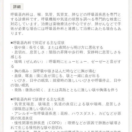
詳細
呼吸器内科は、喉、気管、気管支、肺などの呼吸器疾患を専門と
する診療科です。呼吸機能や気道の状態を調べる専門的な検査に
対応しています。治療は薬物療法が中心ですが、肺がんなどで手
術が必要な場合には呼吸器外科と連携して治療にあたる場合もあ
ります。
■呼吸器内科で対応する主な症状
・咳や痰：長引く咳、または夜間から明け方に悪化する
・息切れ、息苦しさ：階段の昇降や歩行時、安静時に息苦しさを
感じる
・喘鳴（ぜんめい）：呼吸時にヒューヒュー、ゼーゼーと音がす
る
・胸の痛み：深呼吸や咳き込んだ時などに胸が痛む
・血痰、喀血：痰に血が混じる、咳と一緒に血が出る
・いびき、日中の眠気：就寝時の激しいいびきや呼吸停止、日中
の強い眠気
・発熱：微熱が続く、または高熱とともに激しい咳や胸痛を伴う
■呼吸器内科で診療する主な疾患
・気管支喘息、咳喘息：気道の炎症による咳や喘鳴、息苦しさ
（咳喘息は激しい咳のみ）
・アレルギー性呼吸器疾患：花粉、ハウスダスト、カビなどが原
因の気道炎症
・慢性閉塞性肺疾患（COPD）：喫煙などが原因で肺胞が破壊さ
れて生じる慢性的な咳や息切れ