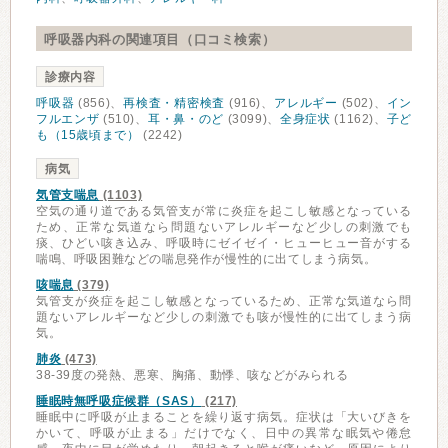
呼吸器内科の関連項目（口コミ検索）
診療内容
呼吸器
(856)、
再検査・精密検査
(916)、
アレルギー
(502)、
イン
フルエンザ
(510)、
耳・鼻・のど
(3099)、
全身症状
(1162)、
子ど
も（15歳頃まで）
(2242)
病気
気管支喘息
(1103)
空気の通り道である気管支が常に炎症を起こし敏感となっている
ため、正常な気道なら問題ないアレルギーなど少しの刺激でも
痰、ひどい咳き込み、呼吸時にゼイゼイ・ヒューヒュー音がする
喘鳴、呼吸困難などの喘息発作が慢性的に出てしまう病気。
咳喘息
(379)
気管支が炎症を起こし敏感となっているため、正常な気道なら問
題ないアレルギーなど少しの刺激でも咳が慢性的に出てしまう病
気。
肺炎
(473)
38-39度の発熱、悪寒、胸痛、動悸、咳などがみられる
睡眠時無呼吸症候群（SAS）
(217)
睡眠中に呼吸が止まることを繰り返す病気。症状は「大いびきを
かいて、呼吸が止まる」だけでなく、日中の異常な眠気や倦怠