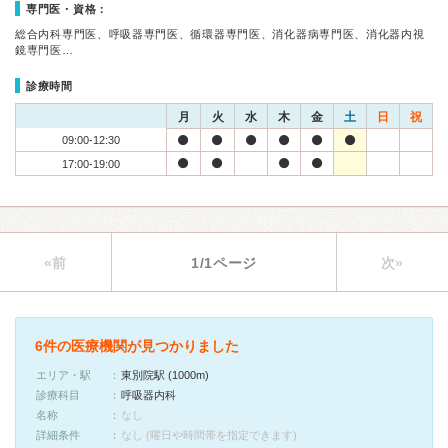
専門医・資格：
総合内科専門医、呼吸器専門医、循環器専門医、消化器病専門医、消化器内視
鏡専門医…
診療時間
月
火
水
木
金
土
日
祝
09:00-12:30
17:00-19:00
«前
1/1ページ
次»
6件の医療機関が見つかりました
エリア・駅
東別院駅 (1000m)
診療科目
呼吸器内科
名称
なし
詳細条件
なし (曜日や時間帯を指定できます)