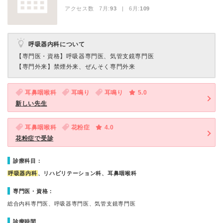
アクセス数 7月:
93
| 6月:
109
呼吸器内科について
【専門医・資格】
呼吸器専門医、気管支鏡専門医
【専門外来】
禁煙外来、ぜんそく専門外来
耳鼻咽喉科
耳鳴り
耳鳴り
5.0
新しい先生
耳鼻咽喉科
花粉症
4.0
花粉症で受診
診療科目：
呼吸器内科
、リハビリテーション科、耳鼻咽喉科
専門医・資格：
総合内科専門医、呼吸器専門医、気管支鏡専門医
診療時間