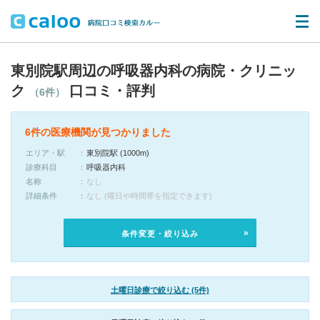
東別院駅周辺の呼吸器内科の病院・クリニッ
ク
口コミ・評判
（6件）
6件の医療機関が見つかりました
エリア・駅
東別院駅 (1000m)
診療科目
呼吸器内科
名称
なし
詳細条件
なし (曜日や時間帯を指定できます)
条件変更・絞り込み
土曜日診療で絞り込む (5件)