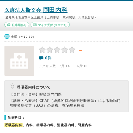
岡田内科
医療法人斯文会
愛知県名古屋市中区上前津（上前津駅、東別院駅、大須観音駅）
駐車場あり
マイナ受付
(スマホ可)
土曜（〜12:30）
－
0件
アクセス数 7月:
14
| 6月:
15
呼吸器内科について
【専門医・資格】
呼吸器専門医
【診療・治療法】
CPAP（経鼻的持続陽圧呼吸療法）による睡眠時
無呼吸症候群（SAS）の治療、在宅酸素療法
診療科目：
呼吸器内科
、内科、循環器内科、消化器内科、腎臓内科