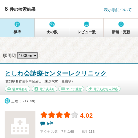
6
件の検索結果
表示順について
標準
★の数
レビュー数
新着・更新
駅周辺
としわ会診療センターレクリニック
愛知県名古屋市中区金山（東別院駅、金山駅）
駐車場あり
電子決済可
マイナ受付
電子処方せん対応
土曜（〜12:00）
4.02
6件
アクセス数 7月:
168
| 6月:
218