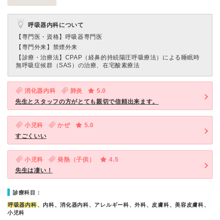
呼吸器内科について
【専門医・資格】
呼吸器専門医
【専門外来】
禁煙外来
【診療・治療法】
CPAP（経鼻的持続陽圧呼吸療法）による睡眠時
無呼吸症候群（SAS）の治療、在宅酸素療法
消化器内科
肺炎
5.0
先生とスタッフの方がとても親切で信頼出来ます。
小児科
かぜ
5.0
すごくいい
小児科
発熱（子供）
4.5
先生は凄い！
診療科目：
呼吸器内科
、内科、消化器内科、アレルギー科、外科、皮膚科、美容皮膚科、
小児科