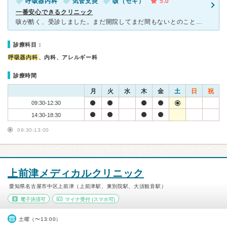
呼吸器内科
気管支炎
咳（セキ）
5.0
一番安心できるクリニック
咳が酷く、受診しました。まだ開院してまだ間もないとのことで、院内はとても明るく、清潔感のある雰囲気でした。 先生はとても優しく、丁寧な診察をしていただきました。もともと喘息があり、今回は気管支炎
診療科目：
呼吸器内科
、内科、アレルギー科
診療時間
月
火
水
木
金
土
日
祝
09:30-12:30
14:30-18:30
09:30-13:00
上前津メディカルクリニック
愛知県名古屋市中区上前津（上前津駅、東別院駅、大須観音駅）
電子決済可
マイナ受付
(スマホ可)
土曜（〜13:00）