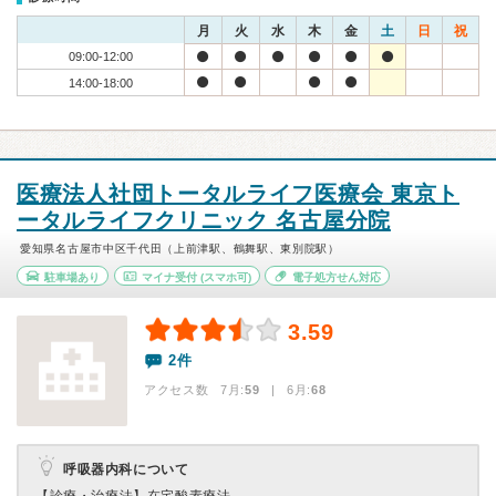
月
火
水
木
金
土
日
祝
09:00-12:00
14:00-18:00
医療法人社団トータルライフ医療会 東京ト
ータルライフクリニック 名古屋分院
愛知県名古屋市中区千代田（上前津駅、鶴舞駅、東別院駅）
駐車場あり
マイナ受付
(スマホ可)
電子処方せん対応
3.59
2件
アクセス数 7月:
59
| 6月:
68
呼吸器内科について