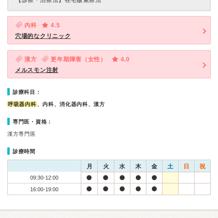
【診療・治療法】
在宅酸素療法
内科
4.5
穴場的なクリニック
漢方
更年期障害（女性）
4.0
メルスモン注射
診療科目：
呼吸器内科
、内科、消化器内科、漢方
専門医・資格：
漢方専門医
診療時間
月
火
水
木
金
土
日
祝
09:30-12:00
16:00-19:00