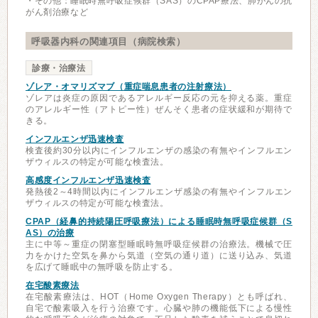
・その他：睡眠時無呼吸症候群（SAS）のCPAP療法、肺がんの抗
がん剤治療など
呼吸器内科の関連項目（病院検索）
診療・治療法
ゾレア・オマリズマブ（重症喘息患者の注射療法）
ゾレアは炎症の原因であるアレルギー反応の元を抑える薬。重症
のアレルギー性（アトピー性）ぜんそく患者の症状緩和が期待で
きる。
インフルエンザ迅速検査
検査後約30分以内にインフルエンザの感染の有無やインフルエン
ザウィルスの特定が可能な検査法。
高感度インフルエンザ迅速検査
発熱後2～4時間以内にインフルエンザ感染の有無やインフルエン
ザウィルスの特定が可能な検査法。
CPAP（経鼻的持続陽圧呼吸療法）による睡眠時無呼吸症候群（S
AS）の治療
主に中等～重症の閉塞型睡眠時無呼吸症候群の治療法。機械で圧
力をかけた空気を鼻から気道（空気の通り道）に送り込み、気道
を広げて睡眠中の無呼吸を防止する。
在宅酸素療法
在宅酸素療法は、HOT（Home Oxygen Therapy）とも呼ばれ、
自宅で酸素吸入を行う治療です。心臓や肺の機能低下による慢性