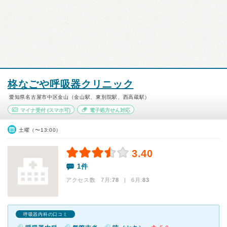
柊なごや呼吸器クリニック
愛知県名古屋市中区金山（金山駅、東別院駅、西高蔵駅）
マイナ受付
(スマホ可)
電子処方せん対応
土曜（〜13:00）
3.40
1件
アクセス数 7月:
78
| 6月:
83
呼吸器内科の口コミ