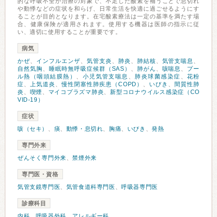
的な呼吸不全が治療の対象で、不足した酸素を補うことで息切れ
や動悸などの症状を和らげ、日常生活を快適に過ごせるようにす
ることが目的となります。在宅酸素療法は一定の基準を満たす場
合、健康保険が適用されます。使用する機器は医師の指示に従
い、適切に使用することが重要です。
病気
かぜ
、
インフルエンザ
、
気管支炎
、
肺炎
、
肺結核
、
気管支喘息
、
自然気胸
、
睡眠時無呼吸症候群（SAS）
、
肺がん
、
咳喘息
、
プー
ル熱（咽頭結膜熱）
、
小児気管支喘息
、
肺炎球菌感染症
、
花粉
症
、
上気道炎
、
慢性閉塞性肺疾患（COPD）
、
いびき
、
間質性肺
炎
、
喫煙
、
マイコプラズマ肺炎
、
新型コロナウイルス感染症（CO
VID-19）
症状
咳（セキ）
、
痰
、
動悸・息切れ
、
胸痛
、
いびき
、
発熱
専門外来
ぜんそく専門外来
、
禁煙外来
専門医・資格
気管支鏡専門医
、
気管食道科専門医
、
呼吸器専門医
診療科目
内科
、
呼吸器外科
、
アレルギー科