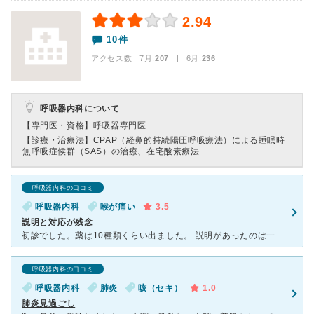
2.94
10件
アクセス数 7月:
207
| 6月:
236
呼吸器内科について
【専門医・資格】
呼吸器専門医
【診療・治療法】
CPAP（経鼻的持続陽圧呼吸療法）による睡眠時
無呼吸症候群（SAS）の治療、在宅酸素療法
呼吸器内科の口コミ
呼吸器内科
喉が痛い
3.5
説明と対応が残念
初診でした。薬は10種類くらい出ました。 説明があったのは一種類の薬のみで残りは処方されたことすら知らなかったです。 点滴では消毒を忘れられ、座った状態での点滴。台も無く針刺しに自信のなさそう
呼吸器内科の口コミ
呼吸器内科
肺炎
咳（セキ）
1.0
肺炎見過ごし