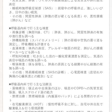
・気管支炎、肺炎：ウイルスや細菌感染による気管支や肺の急性
炎症
・睡眠時無呼吸症候群（SAS）：就寝中の呼吸停止、激しいいび
き、日中の強い眠気
・その他：間質性肺炎（肺胞の壁が硬くなる疾患）や、悪性腫瘍
（肺がん）など
■呼吸器内科で行う主な検査
・画像診断（胸部X線、CT）：肺炎、肺がん、間質性肺炎の有無
や進行度を調べる
・肺機能検査（スパイロメトリー）：肺の容積や空気の通り道を
測定し、呼吸機能を評価する
・血液検査：体内の炎症、アレルギー物質の特定、肺がんの腫瘍
マーカーなどを調べる
・呼気NO検査：吐き出した息の一酸化窒素濃度を測定し、気道の
炎症や喘息の有無を調べる
・喀痰検査：痰を採取し、肺炎の原因となる細菌やがん細胞の有
無を調べる
・その他：簡易睡眠検査（SASの診断）、心電図検査（息切れや
胸痛の心臓疾患との鑑別）など
■呼吸器内科で行う主な治療法
・薬物療法：咳止めや去痰薬のほか、喘息やCOPDへの気管支拡
張薬、吸入ステロイド薬の処方
・禁煙治療：禁煙補助薬（内服薬やパッチ）による禁煙のサポー
ト
・在宅酸素療法（HOT）：慢性呼吸不全に対し、自宅や外出先で
酸素吸入を行う環境調整