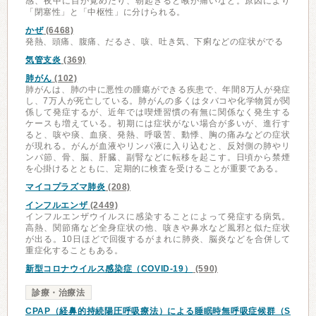
感、夜中に目が覚めたり、朝起きると喉が痛いなど。原因により
「閉塞性」と「中枢性」に分けられる。
かぜ
(6468)
発熱、頭痛、腹痛、だるさ、咳、吐き気、下痢などの症状がでる
気管支炎
(369)
肺がん
(102)
肺がんは、肺の中に悪性の腫瘍ができる疾患で、年間8万人が発症
し、7万人が死亡している。肺がんの多くはタバコや化学物質が関
係して発症するが、近年では喫煙習慣の有無に関係なく発生する
ケースも増えている。初期には症状がない場合が多いが、進行す
ると、咳や痰、血痰、発熱、呼吸苦、動悸、胸の痛みなどの症状
が現れる。がんが血液やリンパ液に入り込むと、反対側の肺やリ
ンパ節、骨、脳、肝臓、副腎などに転移を起こす。日頃から禁煙
を心掛けるとともに、定期的に検査を受けることが重要である。
マイコプラズマ肺炎
(208)
インフルエンザ
(2449)
インフルエンザウイルスに感染することによって発症する病気。
高熱、関節痛など全身症状の他、咳きや鼻水など風邪と似た症状
が出る。10日ほどで回復するがまれに肺炎、脳炎などを合併して
重症化することもある。
新型コロナウイルス感染症（COVID-19）
(590)
診療・治療法
CPAP（経鼻的持続陽圧呼吸療法）による睡眠時無呼吸症候群（S