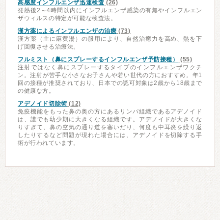
高感度インフルエンザ迅速検査
(26)
発熱後2～4時間以内にインフルエンザ感染の有無やインフルエン
ザウィルスの特定が可能な検査法。
漢方薬によるインフルエンザの治療
(73)
漢方薬（主に麻黄湯）の服用により、自然治癒力を高め、熱を下
げ回復させる治療法。
フルミスト（鼻にスプレーするインフルエンザ予防接種）
(55)
注射ではなく鼻にスプレーするタイプのインフルエンザワクチ
ン。注射が苦手な小さなお子さんや若い世代の方におすすめ。年1
回の接種が推奨されており、日本での認可対象は2歳から18歳まで
の健康な方。
アデノイド切除術
(12)
免疫機能をもった鼻の奥の方にあるリンパ組織であるアデノイド
は、誰でも幼少期に大きくなる組織です。アデノイドが大きくな
りすぎて、鼻の空気の通り道を塞いだり、何度も中耳炎を繰り返
したりするなど問題が現れた場合には、アデノイドを切除する手
術が行われています。