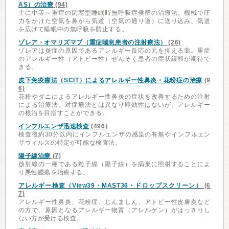
AS）の治療
(94)
主に中等～重症の閉塞型睡眠時無呼吸症候群の治療法。機械で圧
力をかけた空気を鼻から気道（空気の通り道）に送り込み、気道
を広げて睡眠中の無呼吸を防止する。
ゾレア・オマリズマブ（重症喘息患者の注射療法）
(26)
ゾレアは炎症の原因であるアレルギー反応の元を抑える薬。重症
のアレルギー性（アトピー性）ぜんそく患者の症状緩和が期待で
きる。
皮下免疫療法（SCIT）によるアレルギー性鼻炎・花粉症の治療
(9
6)
花粉やダニによるアレルギー性鼻炎の症状を改善するための注射
による治療法。対症療法とは異なり即効性はないが、アレルギー
の根治を目指すことができる。
インフルエンザ迅速検査
(496)
検査後約30分以内にインフルエンザの感染の有無やインフルエン
ザウィルスの特定が可能な検査法。
陽子線治療
(7)
放射線の一種である粒子線（陽子線）を病巣に照射することによ
り悪性腫瘍を治療する。
アレルギー検査（View39・MAST36・ドロップスクリーン）
(6
7)
アレルギー性鼻炎、花粉症、じんましん、アトピー性皮膚炎など
の方で、原因となるアレルギー物質（アレルゲン）がはっきりし
ない方が受ける検査。