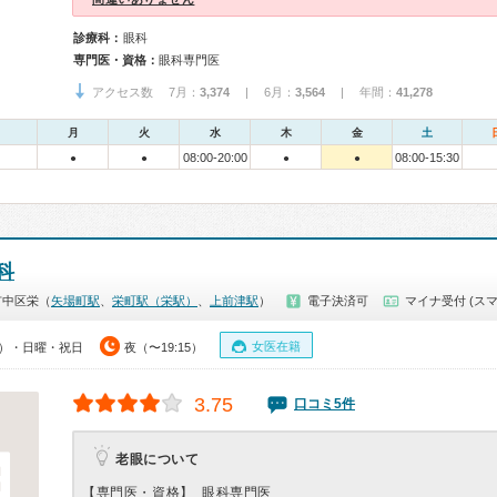
診療科：
眼科
専門医・資格：
眼科専門医
アクセス数 7月：
3,374
| 6月：
3,564
| 年間：
41,278
月
火
水
木
金
土
08:00-20:00
08:00-15:30
●
●
●
●
科
市中区栄（
矢場町駅
、
栄町駅（栄駅）
、
上前津駅
）
電子決済可
マイナ受付 (スマ
女医在籍
00）・日曜・祝日
夜（〜19:15）
3.75
口コミ5件
老眼について
【専門医・資格】
眼科専門医