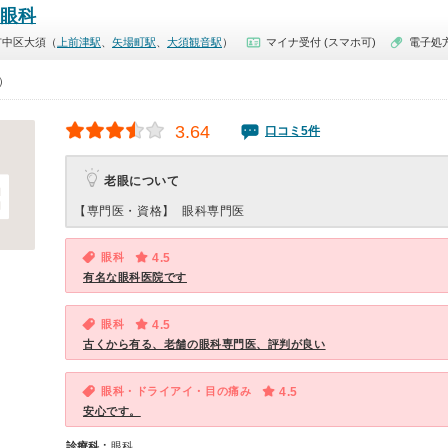
眼科
市中区大須（
上前津駅
、
矢場町駅
、
大須観音駅
）
マイナ受付 (スマホ可)
電子処
0）
3.64
口コミ5件
老眼について
【専門医・資格】
眼科専門医
眼科
4.5
有名な眼科医院です
眼科
4.5
古くから有る、老舗の眼科専門医、評判が良い
眼科・ドライアイ・目の痛み
4.5
安心です。
診療科：
眼科