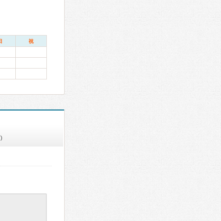
日
祝
)