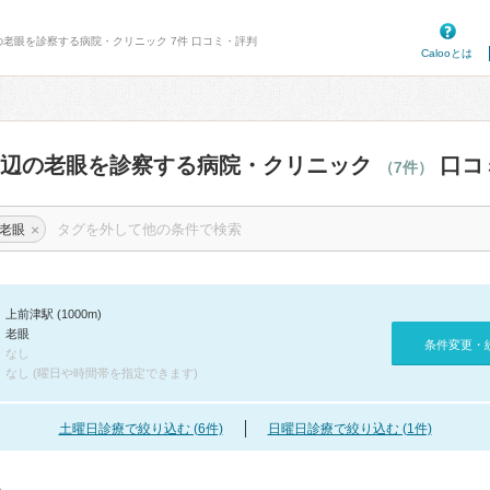
の老眼を診察する病院・クリニック 7件 口コミ・評判
Calooとは
周辺の老眼を診察する病院・クリニック
口コ
（7件）
×
老眼
上前津駅 (1000m)
老眼
条件変更・
なし
なし (曜日や時間帯を指定できます)
土曜日診療で絞り込む (6件)
日曜日診療で絞り込む (1件)