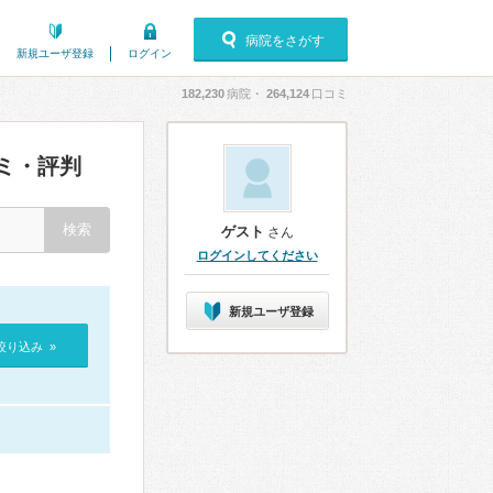
病院をさがす
新規ユーザ登録
ログイン
182,230
病院・
264,124
口コミ
ミ・評判
ゲスト
さん
ログインしてください
新規ユーザ登録
絞り込み »