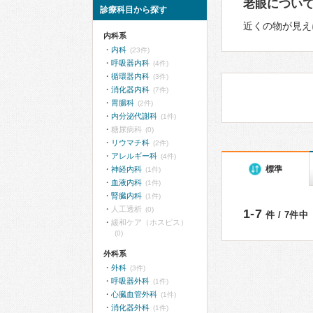
老眼につい
診療科目から探す
近くの物が見え
内科系
内科
(23件)
呼吸器内科
(4件)
循環器内科
(3件)
消化器内科
(7件)
胃腸科
(2件)
内分泌代謝科
(1件)
糖尿病科
(0)
リウマチ科
(2件)
アレルギー科
(4件)
標準
神経内科
(1件)
血液内科
(1件)
腎臓内科
(1件)
人工透析
(0)
1-7
件 / 7件中
緩和ケア（ホスピス）
(0)
外科系
外科
(3件)
呼吸器外科
(1件)
心臓血管外科
(1件)
消化器外科
(1件)