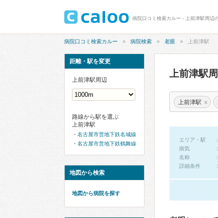
病院口コミ検索カルー - 上前津駅周辺
病院口コミ検索カルー
病院検索
老眼
上前津駅
距離・駅を変更
上前津駅
上前津駅周辺
×
上前津駅
路線から駅を選ぶ
上前津駅
名古屋市営地下鉄名城線
エリア・駅
名古屋市営地下鉄鶴舞線
病気
名称
詳細条件
地図から検索
地図から病院を探す