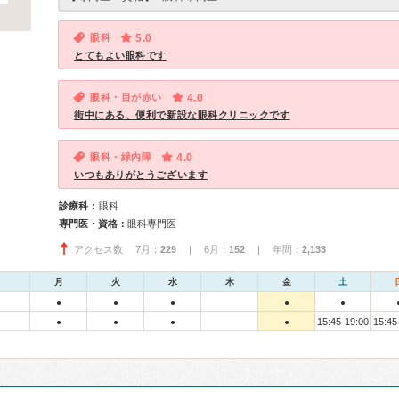
眼科
5.0
とてもよい眼科です
眼科・目が赤い
4.0
街中にある、便利で新設な眼科クリニックです
眼科・緑内障
4.0
いつもありがとうございます
診療科：
眼科
専門医・資格：
眼科専門医
アクセス数 7月：
229
| 6月：
152
| 年間：
2,133
月
火
水
木
金
土
●
●
●
●
●
15:45-19:00
15:45
●
●
●
●