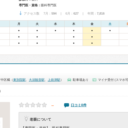
専門医・資格：
眼科専門医
アクセス数 7月：
594
| 6月：
627
| 年間：
7,816
月
火
水
木
金
土
●
●
●
●
●
●
●
●
●
●
●
●
●
●
市中区橘（
東別院駅
、
大須観音駅
、
上前津駅
）
駐車場あり
マイナ受付 (スマホ可
0）
－
口コミ0件
老眼について