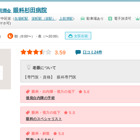
眼科杉田病院
同潤会
市中区栄（
矢場町駅
、
栄町駅（栄駅）
、
上前津駅
）
駐車場あり
電子決済可
マホ可)
女医在籍
0）
朝（8:00〜）・夜（〜20:00）
3.59
口コミ24件
老眼について
【専門医・資格】
眼科専門医
眼科・白内障・視力の低下
5.0
後発白内障の手術
眼科・視力の低下
5.0
眼科のスペシャリスト
眼科・斜視
5.0
間違いありません