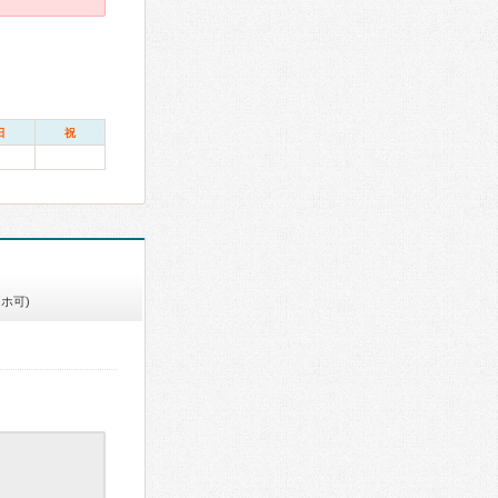
日
祝
ホ可)