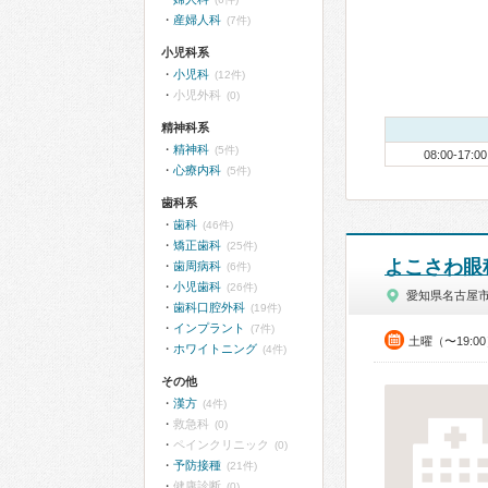
産婦人科
(7件)
小児科系
小児科
(12件)
小児外科
(0)
精神科系
精神科
(5件)
08:00-17:00
心療内科
(5件)
歯科系
歯科
(46件)
矯正歯科
(25件)
よこさわ眼
歯周病科
(6件)
小児歯科
(26件)
愛知県名古屋
歯科口腔外科
(19件)
インプラント
(7件)
土曜（〜19:
ホワイトニング
(4件)
その他
漢方
(4件)
救急科
(0)
ペインクリニック
(0)
予防接種
(21件)
健康診断
(0)