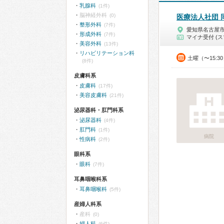
乳腺科
(1件)
脳神経外科
(0)
医療法人社団 
整形外科
(7件)
愛知県名古屋
形成外科
(7件)
マイナ受付 (ス
美容外科
(13件)
リハビリテーション科
土曜（〜15:3
(8件)
皮膚科系
皮膚科
(17件)
美容皮膚科
(21件)
泌尿器科・肛門科系
泌尿器科
(4件)
肛門科
(1件)
病院
性病科
(2件)
眼科系
眼科
(7件)
耳鼻咽喉科系
耳鼻咽喉科
(5件)
産婦人科系
産科
(0)
婦人科
(6件)