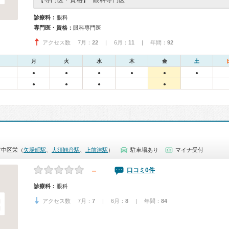
【専門医・資格】
眼科専門医
診療科：
眼科
専門医・資格：
眼科専門医
アクセス数 7月：
22
| 6月：
11
| 年間：
92
月
火
水
木
金
土
●
●
●
●
●
●
●
●
●
●
市中区栄（
矢場町駅
、
大須観音駅
、
上前津駅
）
駐車場あり
マイナ受付
－
口コミ0件
診療科：
眼科
アクセス数 7月：
7
| 6月：
8
| 年間：
84