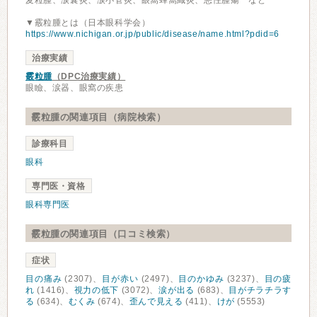
麦粒腫、涙嚢炎、涙小管炎、眼窩蜂窩織炎、悪性腫瘍 など
▼霰粒腫とは（日本眼科学会）
https://www.nichigan.or.jp/public/disease/name.html?pdid=6
治療実績
霰粒腫
（DPC治療実績）
眼瞼、涙器、眼窩の疾患
霰粒腫の関連項目（病院検索）
診療科目
眼科
専門医・資格
眼科専門医
霰粒腫の関連項目（口コミ検索）
症状
目の痛み
(2307)、
目が赤い
(2497)、
目のかゆみ
(3237)、
目の疲
れ
(1416)、
視力の低下
(3072)、
涙が出る
(683)、
目がチラチラす
る
(634)、
むくみ
(674)、
歪んで見える
(411)、
けが
(5553)