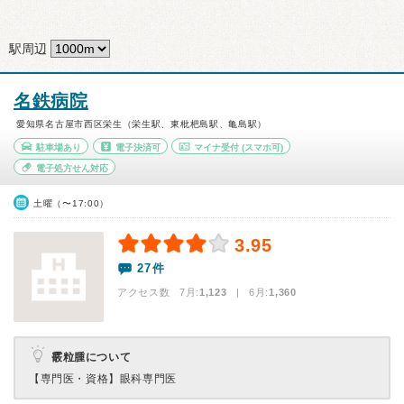
駅周辺
名鉄病院
愛知県名古屋市西区栄生（栄生駅、東枇杷島駅、亀島駅）
駐車場あり
電子決済可
マイナ受付
(スマホ可)
電子処方せん対応
土曜（〜17:00）
3.95
27件
アクセス数 7月:
1,123
| 6月:
1,360
霰粒腫について
【専門医・資格】
眼科専門医