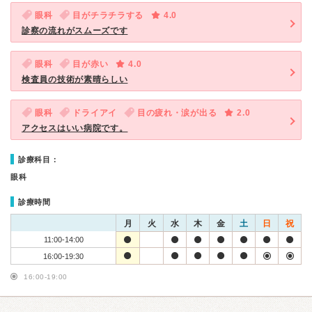
眼科
目がチラチラする
4.0
診察の流れがスムーズです
眼科
目が赤い
4.0
検査員の技術が素晴らしい
眼科
ドライアイ
目の疲れ・涙が出る
2.0
アクセスはいい病院です。
診療科目：
眼科
診療時間
月
火
水
木
金
土
日
祝
11:00-14:00
16:00-19:30
16:00-19:00