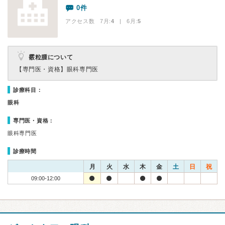
0件
アクセス数 7月:
4
| 6月:
5
霰粒腫について
【専門医・資格】
眼科専門医
診療科目：
眼科
専門医・資格：
眼科専門医
診療時間
月
火
水
木
金
土
日
祝
09:00-12:00