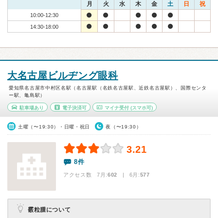
月
火
水
木
金
土
日
祝
10:00-12:30
14:30-18:00
大名古屋ビルヂング眼科
愛知県名古屋市中村区名駅（名古屋駅（名鉄名古屋駅、近鉄名古屋駅）、国際センタ
ー駅、亀島駅）
駐車場あり
電子決済可
マイナ受付
(スマホ可)
土曜（〜19:30）・日曜・祝日
夜（〜19:30）
3.21
8件
アクセス数 7月:
602
| 6月:
577
霰粒腫について