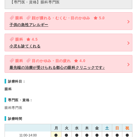
【専門医・資格】
眼科専門医
眼科
顔が腫れる・むくむ・目のかゆみ
5.0
子供の急性アレルギー
眼科
4.5
小児も診てくれる
眼科
目のかゆみ・目の疲れ
4.0
最先端の治療が受けられる都心の眼科クリニックです♪
診療科目：
眼科
専門医・資格：
眼科専門医
診療時間
月
火
水
木
金
土
日
祝
11:00-14:00