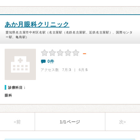
あか月眼科クリニック
愛知県名古屋市中村区名駅（名古屋駅（名鉄名古屋駅、近鉄名古屋駅）、国際センタ
ー駅、亀島駅）
－
0件
アクセス数 7月:
3
| 6月:
5
診療科目：
眼科
«前
1/1ページ
次»