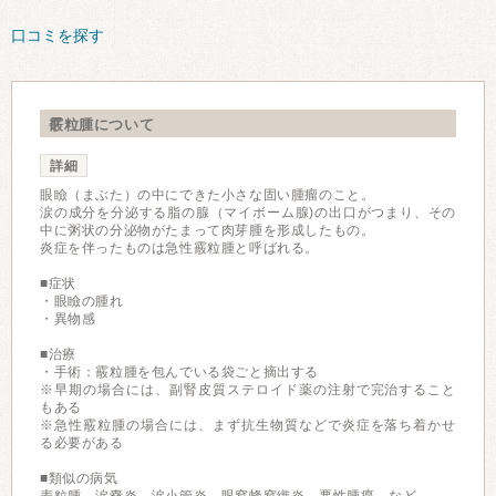
口コミを探す
霰粒腫について
詳細
眼瞼（まぶた）の中にできた小さな固い腫瘤のこと。
涙の成分を分泌する脂の腺（マイボーム腺)の出口がつまり、その
中に粥状の分泌物がたまって肉芽腫を形成したもの。
炎症を伴ったものは急性霰粒腫と呼ばれる。
■症状
・眼瞼の腫れ
・異物感
■治療
・手術：霰粒腫を包んでいる袋ごと摘出する
※早期の場合には、副腎皮質ステロイド薬の注射で完治すること
もある
※急性霰粒腫の場合には、まず抗生物質などで炎症を落ち着かせ
る必要がある
■類似の病気