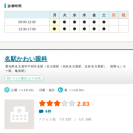
診療時間
月
火
水
木
金
土
日
祝
09:00-12:00
13:30-17:00
名駅かわい眼科
愛知県名古屋市中村区名駅（名古屋駅（名鉄名古屋駅、近鉄名古屋駅）、国際センタ
ー駅、亀島駅）
マイナ受付
(スマホ可)
土曜（〜19:30）・日曜・祝日
夜（〜19:30）
2.83
4件
アクセス数 7月:
337
| 6月:
248