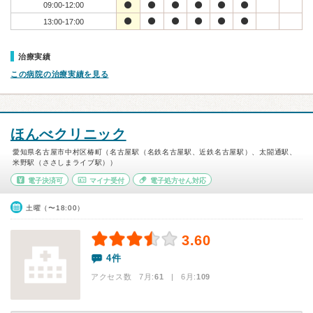
09:00-12:00
13:00-17:00
治療実績
この病院の治療実績を見る
ほんべクリニック
愛知県名古屋市中村区椿町（名古屋駅（名鉄名古屋駅、近鉄名古屋駅）、太閤通駅、
米野駅（ささしまライブ駅））
電子決済可
マイナ受付
電子処方せん対応
土曜（〜18:00）
3.60
4件
アクセス数 7月:
61
| 6月:
109