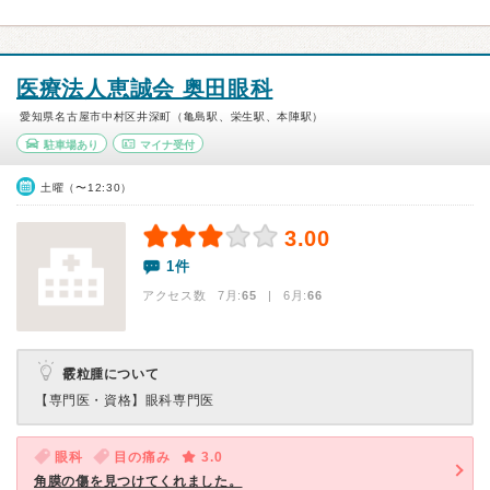
医療法人恵誠会 奥田眼科
愛知県名古屋市中村区井深町（亀島駅、栄生駅、本陣駅）
駐車場あり
マイナ受付
土曜（〜12:30）
3.00
1件
アクセス数 7月:
65
| 6月:
66
霰粒腫について
【専門医・資格】
眼科専門医
眼科
目の痛み
3.0
角膜の傷を見つけてくれました。