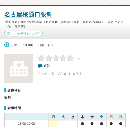
名古屋桜通口眼科
愛知県名古屋市中村区名駅（名古屋駅（名鉄名古屋駅、近鉄名古屋駅）、国際センタ
ー駅、亀島駅）
マイナ受付
(スマホ可)
土曜（〜19:00）・日曜・祝日
－
0件
アクセス数 7月:
8
| 6月:
6
診療科目：
眼科
診療時間
月
火
水
木
金
土
日
祝
13:00-19:00