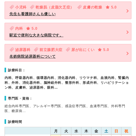
小児科
乾燥肌（皮脂欠乏症）
皮膚の乾燥
5.0
先生も看護師さんも優しい
内科
5.0
駅近で便利な大きな病院です。
泌尿器科
前立腺肥大症
尿が出にくい
5.0
名鉄病院泌尿器科について
診療科目：
内科、呼吸器内科、循環器内科、消化器内科、リウマチ科、血液内科、腎臓内
科、外科、消化器外科、脳神経外科、整形外科、形成外科、リハビリテーショ
ン科、皮膚科、泌尿器科、眼科…
専門医・資格：
総合内科専門医、アレルギー専門医、感染症専門医、血液専門医、外科専門
医、糖尿病…
診療時間
月
火
水
木
金
土
日
祝