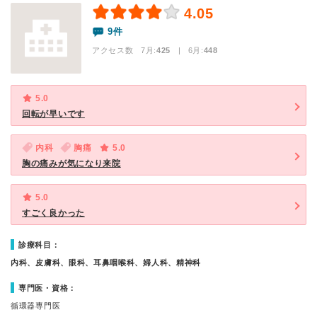
4.05
9件
アクセス数 7月:
425
| 6月:
448
5.0
回転が早いです
内科
胸痛
5.0
胸の痛みが気になり来院
5.0
すごく良かった
診療科目：
内科、皮膚科、眼科、耳鼻咽喉科、婦人科、精神科
専門医・資格：
循環器専門医