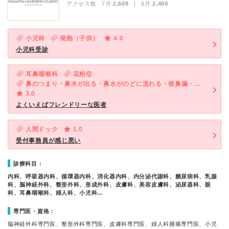
アクセス数 7月:
2,608
| 6月:
2,409
小児科
発熱（子供）
4.0
小児科受診
耳鼻咽喉科
花粉症
鼻のつまり・鼻水が出る・鼻水がのどに流れる・後鼻漏・くしゃみ
3.0
よくいえばフレンドリーな医者
人間ドック
1.0
受付事務員が感じ悪い
診療科目：
内科、呼吸器内科、循環器内科、消化器内科、内分泌代謝科、糖尿病科、乳腺
科、脳神経外科、整形外科、形成外科、皮膚科、美容皮膚科、泌尿器科、眼
科、耳鼻咽喉科、婦人科、小児科…
専門医・資格：
脳神経外科専門医、整形外科専門医、皮膚科専門医、婦人科腫瘍専門医、小児