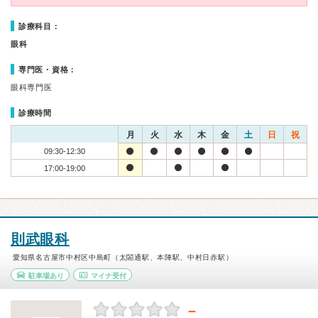
診療科目：
眼科
専門医・資格：
眼科専門医
診療時間
月
火
水
木
金
土
日
祝
09:30-12:30
17:00-19:00
則武眼科
愛知県名古屋市中村区中島町（太閤通駅、本陣駅、中村日赤駅）
駐車場あり
マイナ受付
－