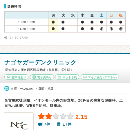
診療時間
月
火
水
木
金
土
日
祝
10:30-13:30
14:30-18:30
14:30-17:00
ナゴヤガーデンクリニック
愛知県名古屋市西区則武新町（亀島駅、栄生駅）
駐車場あり
電子決済可
ネット予約
マイナ受付
(スマホ可)
土曜（〜16:30）・日曜・祝日
名古屋駅徒歩圏、イオンモール内の好立地。20科目の豊富な診療科。土
日祝も診療。WEB予約可。駐車場。
2.15
7件
17件