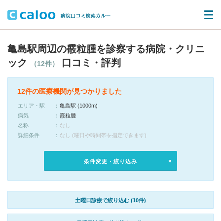
亀島駅周辺の霰粒腫を診察する病院・クリニ
ック
口コミ・評判
（12件）
12件の医療機関が見つかりました
エリア・駅
亀島駅 (1000m)
病気
霰粒腫
名称
なし
詳細条件
なし (曜日や時間帯を指定できます)
条件変更・絞り込み
土曜日診療で絞り込む (10件)