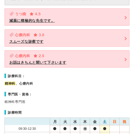
うつ病
4.5
減薬に積極的な先生です。
心療内科
3.0
スムーズな診察です
心療内科
2.5
お話はきちんと聞いて下さいます
診療科目：
精神科
、心療内科
専門医・資格：
精神科専門医
診療時間
月
火
水
木
金
土
日
祝
09:30-12:30