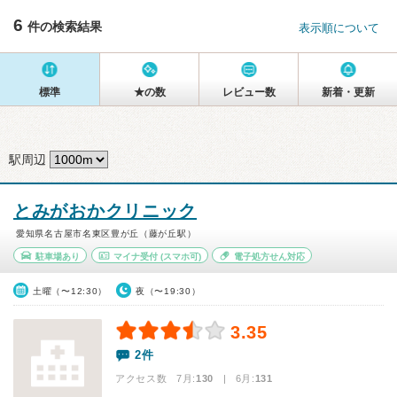
6
件の検索結果
表示順について
標準
★の数
レビュー数
新着・更新
駅周辺
とみがおかクリニック
愛知県名古屋市名東区豊が丘（藤が丘駅）
駐車場あり
マイナ受付
(スマホ可)
電子処方せん対応
土曜（〜12:30）
夜（〜19:30）
3.35
2件
アクセス数 7月:
130
| 6月:
131