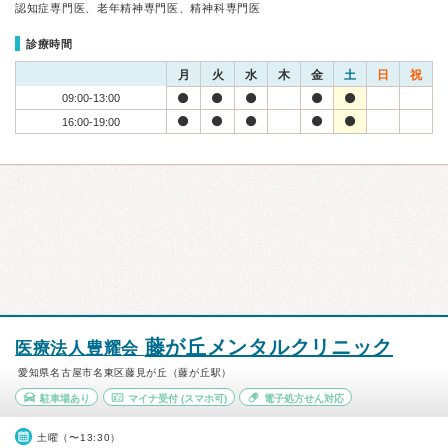
認知症専門医、老年精神専門医、精神科専門医
診療時間
月
火
水
木
金
土
日
祝
09:00-13:00
16:00-19:00
藤が丘メンタルクリニック
医療法人豊耀会
愛知県名古屋市名東区藤見が丘（藤が丘駅）
駐車場あり
マイナ受付
(スマホ可)
電子処方せん対応
土曜（〜13:30）