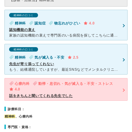
【診療・治療法】
精神療法
精神科の口コミ
精神科
認知症
物忘れがひどい
4.0
認知機能の衰え
家族の認知機能の衰えで専門医のいる病院を探してこちらに通院する事になりました。問診と薬の為に1〜2ヶ月毎に通院。定期的に専門医による認知テストや血液検査をしています。その結果を見ながら薬の量や薬を選ん
精神科の口コミ
精神科
気が滅入る・不安
2.5
先生が寄り添ってくれない
もう、結構通院していますが、最近SNSなどでメンタルクリニックの先生の事を読んでると、辛い時などは、それは辛いねーとか共感してくれるみたいだけど、ここ数年通って一度もそう言う言葉をかけてくれてないこと
心療内科
動悸・息切れ・気が滅入る・不安・ストレス
4.0
話をきちんと聞いてくれる先生でした
診療科目：
精神科
、心療内科
専門医・資格：