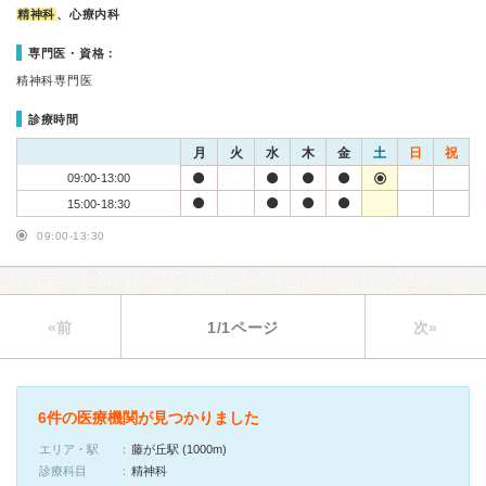
精神科
、心療内科
専門医・資格：
精神科専門医
診療時間
月
火
水
木
金
土
日
祝
09:00-13:00
15:00-18:30
09:00-13:30
«前
1/1ページ
次»
6件の医療機関が見つかりました
エリア・駅
藤が丘駅 (1000m)
診療科目
精神科