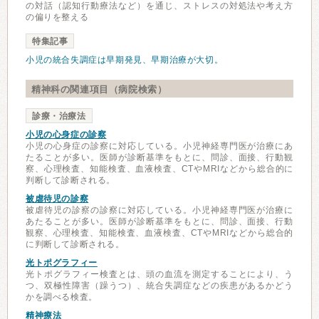
の対話（認知行動療法など）を通じ、ストレスの対処法や考え方
の偏りを整える
特集記事
小児の統合失調症は早期発見、早期治療が大切。
精神科の関連項目（病院検索）
診療・治療法
小児の心身症の診察
小児の心身症の診察に対応している。小児神経専門医が治療にあ
たることが多い。医師が診断基準をもとに、問診、面接、行動観
察、心理検査、知能検査、血液検査、CTやMRIなどから総合的に
判断して診断される。
被虐待児の診察
被虐待児の診察の診察に対応している。小児神経専門医が治療に
あたることが多い。医師が診断基準をもとに、問診、面接、行動
観察、心理検査、知能検査、血液検査、CTやMRIなどから総合的
に判断して診断される。
光トポグラフィー
光トポグラフィー検査とは、頭の血流を測定することにより、う
つ、双極性障害（躁うつ）、統合失調症などの疾患があるかどう
かを調べる検査。
精神療法