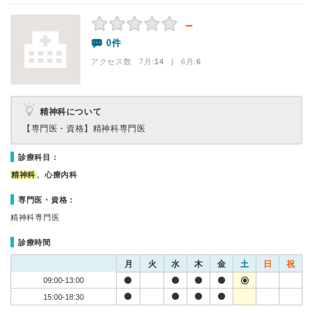
－
0件
アクセス数 7月:
14
| 6月:
6
精神科について
【専門医・資格】
精神科専門医
診療科目：
精神科
、心療内科
専門医・資格：
精神科専門医
診療時間
月
火
水
木
金
土
日
祝
09:00-13:00
15:00-18:30