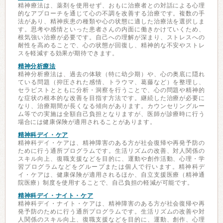
精神療法は、薬剤を使用せず、おもに治療者との対話による心理
的なアプローチを通じて心の不調を改善する治療です。複数の手
法があり、精神疾患の種類や心の状態に適した治療法を選択しま
す。思考や感情といった患者さんの内面に働きかけていくため、
根気強い治療が必要です。自己への理解が深まり、ストレスへの
耐性を高めることで、心の状態が回復し、精神的な不安やストレ
スを軽減する効果が期待できます。
精神分析療法
精神分析療法は、過去の体験（特に幼少期）や、心の奥底に隠れ
ている問題（抑圧された感情、トラウマ、葛藤など）を整理し、
セラピストとともに分析・洞察を行うことで、心の問題や精神的
な症状の根本的な改善を目指す方法です。継続した治療が必要に
なり、治療期間が長くなる傾向があります。カウンセリングルー
ム等での実施は全額自己負担となりますが、医師が診療時に行う
場合には健康保険が適用されることがあります。
精神科デイ・ケア
精神科デイ・ケアは、精神障害のある方が社会復帰や再発予防の
ために行う通所プログラムです。生活リズムの改善、対人関係の
スキル向上、復職支援などを目的に、運動や創作活動、心理・学
習プログラムなどをグループまたは個人で行います。精神科デ
イ・ケアは、健康保険が適用されるほか、自立支援医療（精神通
院医療）制度を使用することで、自己負担の軽減が可能です。
精神科デイ・ナイト・ケア
精神科デイ・ナイト・ケアは、精神障害のある方が社会復帰や再
発予防のために行う通所プログラムです。生活リズムの改善や対
人関係のスキル向上、復職支援などを目的に、運動、創作、心理