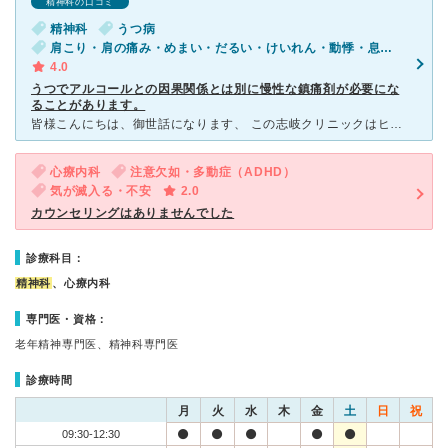
精神科の口コミ
精神科
うつ病
肩こり・肩の痛み・めまい・だるい・けいれん・動悸・息切れ・体調不良・寝つきが悪い・不眠・急性の下痢・性欲の低下（男性）・気が滅入る・不安・気分が異常に高揚している・物忘れがひどい
4.0
うつでアルコールとの因果関係とは別に慢性な鎮痛剤が必要にな
ることがあります。
皆様こんにちは、御世話になります、 この志岐クリニックはヒッソリと落ち着いた雰囲気を持っているクリニックです、前回はアルコールとは因果関係とは別に慢性な鎮痛剤が必要になることがありますが、消炎鎮痛剤
心療内科
注意欠如・多動症（ADHD）
気が滅入る・不安
2.0
カウンセリングはありませんでした
診療科目：
精神科
、心療内科
専門医・資格：
老年精神専門医、精神科専門医
診療時間
月
火
水
木
金
土
日
祝
09:30-12:30