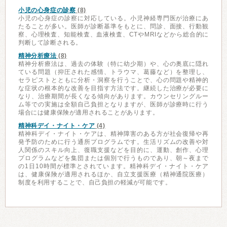
小児の心身症の診察
(8)
小児の心身症の診察に対応している。小児神経専門医が治療にあ
たることが多い。医師が診断基準をもとに、問診、面接、行動観
察、心理検査、知能検査、血液検査、CTやMRIなどから総合的に
判断して診断される。
精神分析療法
(8)
精神分析療法は、過去の体験（特に幼少期）や、心の奥底に隠れ
ている問題（抑圧された感情、トラウマ、葛藤など）を整理し、
セラピストとともに分析・洞察を行うことで、心の問題や精神的
な症状の根本的な改善を目指す方法です。継続した治療が必要に
なり、治療期間が長くなる傾向があります。カウンセリングルー
ム等での実施は全額自己負担となりますが、医師が診療時に行う
場合には健康保険が適用されることがあります。
精神科デイ・ナイト・ケア
(4)
精神科デイ・ナイト・ケアは、精神障害のある方が社会復帰や再
発予防のために行う通所プログラムです。生活リズムの改善や対
人関係のスキル向上、復職支援などを目的に、運動、創作、心理
プログラムなどを集団または個別で行うものであり、朝～夜まで
の1日10時間が標準とされています。精神科デイ・ナイト・ケア
は、健康保険が適用されるほか、自立支援医療（精神通院医療）
制度を利用することで、自己負担の軽減が可能です。