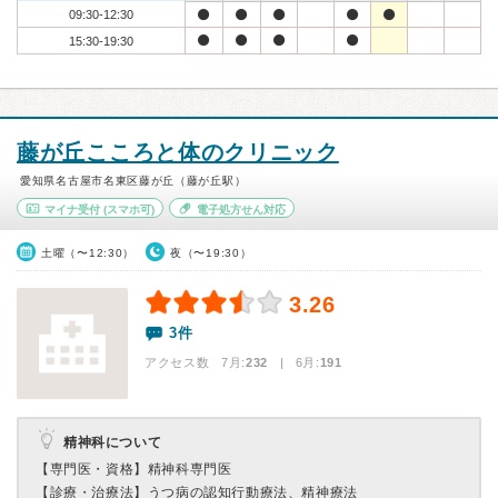
09:30-12:30
15:30-19:30
藤が丘こころと体のクリニック
愛知県名古屋市名東区藤が丘（藤が丘駅）
マイナ受付
(スマホ可)
電子処方せん対応
土曜（〜12:30）
夜（〜19:30）
3.26
3件
アクセス数 7月:
232
| 6月:
191
精神科について
【専門医・資格】
精神科専門医
【診療・治療法】
うつ病の認知行動療法、精神療法