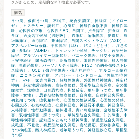
クがあるため、定期的なMRI検査が必要です。
病気
うつ病
、
仮面うつ病
、
不眠症
、
統合失調症
、
神経症（ノイロー
ゼ）
、
ヒステリー
、
認知症
、
心身症
、
神経性食欲不振
、
神経性嘔
吐
、
心因性の下痢
、
心因性のED
、
自閉症
、
摂食障害
、
拒食症
、
過
食症
、
過換気症候群（過呼吸）
、
過眠症
、
睡眠障害
、
夢遊症
、
線
維筋痛症
、
適応障害
、
発達障害
、
自閉スペクトラム症（ASD）
、
アスペルガー症候群
、
学習障害（LD）
、
吃音（どもり）
、
注意欠
如・多動症（ADHD）
、
トゥレット症候群
、
チック症
、
言語発達
障害
、
アルツハイマー型認知症
、
パニック障害
、
社交不安障害
、
不安神経症
、
閉所恐怖症
、
高所恐怖症
、
限局性恐怖症
、
対人恐怖
症
、
赤面恐怖症
、
パーソナリティ障害
、
PTSD（心的外傷後ストレ
ス障害）
、
OCD（強迫性障害・強迫神経症）
、
アルコール依存
症
、
ニコチン依存症
、
アパシー・シンドローム（無気力症候
群）
、
やせ
、
家庭内暴力
、
解離性障害
、
外因性精神障害
、
感応精
神病
、
起立性調節障害
、
虐待症候群
、
緊張型統合失調症
、
空の巣
症候群
、
潔癖症
、
口臭恐怖症
、
拘禁反応
、
更年期うつ病
、
更年期
障害（女性）
、
思春期挫折性症候群
、
自臭症
、
自律神経失調症
、
初老期うつ病
、
症状精神病
、
心因性の性欲減退
、
心因性の発熱
、
心因反応
、
心気神経症
、
心臓神経症
、
神経質不眠症
、
神経衰弱
、
人格障害
、
性行動障害
、
精神遅滞
、
青い鳥症候群
、
全般性不安障
害
、
双極性障害（躁うつ病）
、
単純型統合失調症
、
知的障害
、
中
毒性精神障害
、
認知症をともなう精神障害
、
破瓜型統合失調症
、
抜毛症
、
不登校
、
妄想型統合失調症
、
妄想反応
、
薬物依存症
、
抑
うつ神経症
、
離人神経症
、
老年期うつ病
、
神経性狭心症
、
単極型
うつ病