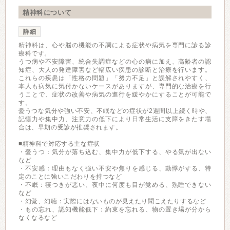
精神科について
詳細
精神科は、心や脳の機能の不調による症状や病気を専門に診る診
療科です。
うつ病や不安障害、統合失調症などの心の病に加え、高齢者の認
知症、大人の発達障害など幅広い疾患の診断と治療を行います。
これらの疾患は「性格の問題」「努力不足」と誤解されやすく、
本人も病気に気付かないケースがありますが、専門的な治療を行
うことで、症状の改善や病気の進行を緩やかにすることが可能で
す。
憂うつな気分や強い不安、不眠などの症状が2週間以上続く時や、
記憶力や集中力、注意力の低下により日常生活に支障をきたす場
合は、早期の受診が推奨されます。
■精神科で対応する主な症状
・憂うつ：気分が落ち込む、集中力が低下する、やる気が出ない
など
・不安感：理由もなく強い不安や焦りを感じる、動悸がする、特
定のことに強いこだわりを持つなど
・不眠：寝つきが悪い、夜中に何度も目が覚める、熟睡できない
など
・幻覚、幻聴：実際にはないものが見えたり聞こえたりするなど
・もの忘れ、認知機能低下：約束を忘れる、物の置き場が分から
なくなるなど