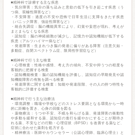
■精神科で診療する主な疾患
・気分障害：気分の落ち込みと意欲の低下を引き起こす疾患（う
つ病、双極性障害など）
・不安障害：過度の不安や恐怖で日常生活に支障をきたす疾患
（パニック障害、強迫性障害など）
・統合失調症：脳の機能異常により、幻覚や妄想が現れ、考えが
まとまらなくなる疾患
・認知症：脳の神経細胞が減少し、記憶力や認知機能が低下する
疾患（アルツハイマー病など）
・発達障害：生まれつき脳の発達に偏りがある障害（注意欠如・
多動症、自閉スペクトラム症、限局性学習症など）
■精神科で行う主な検査
・心理検査：性格や感情、考え方の傾向、不安や抑うつの程度を
客観的に把握する検査
・認知機能検査：脳の認知機能を評価し、認知症の早期発見や認
知機能障害の有無を調べる検査
・発達障害に関する検査：知能や発達段階、その人の持つ特性を
客観的に評価する検査
■精神科で行う主な治療法
・環境調整：職場や学校などのストレス要因となる環境から一時
的に距離を置き、心身の回復を図る
・薬物療法：うつや不安、不眠を和らげる薬、発達障害の衝動性
や多動を緩和する薬、認知症の進行を緩やかにすることが期待さ
れる薬、不安などの行動・心理症状（BPSD）を改善する薬など、
症状に合わせた薬剤を処方する
・精神療法：医師やカウンセラー（公認心理師、臨床心理士）と