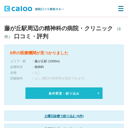
藤が丘駅周辺の精神科の病院・クリニック
（6
口コミ・評判
件）
6件の医療機関が見つかりました
エリア・駅
藤が丘駅 (1000m)
診療科目
精神科
名称
なし
詳細条件
なし (曜日や時間帯を指定できます)
条件変更・絞り込み
土曜日診療で絞り込む (6件)