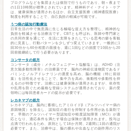
プログラムなどを集団または個別で行うものであり、朝～夜まで
の1日10時間が標準とされています。精神科デイ・ナイト・ケア
は、健康保険が適用されるほか、自立支援医療（精神通院医療）
制度を利用することで、自己負担の軽減が可能です。
うつ病の認知行動療法
日常生活の中で無意識に生じる極端な捉え方を整理し、精神的な
負担を軽減させる治療法です。CBTとも呼ばれ、医師や専門家と
の共同作業を通じて、生活に支障をきたしている思考の癖を客観
的に見直し、行動パターンを少しずつ変えていきます。一般的に1
回30分から60分程度の面接を、週に1回などの頻度で10回から20
回前後継続して行う必要があります。
コンサータの処方
コンサータ（成分：メチルフェニデート塩酸塩）は、ADHD（注
意欠陥多動性障害）の治療薬です。脳内の神経伝達物質であるド
パミンとノルアドレナリンの濃度を高め、脳の機能（特に前頭
葉）を活性化させることで、集中力を高め、衝動性や多動性を抑
えるのが特徴です。治療には健康保険が適用されますが、依存性
や乱用を防ぐため厳格な登録システムが適用されており、薬の受
領時には毎回患者カードの提示が必要です。
レカネマブの処方
レカネマブは、脳内に蓄積したアミロイドβ（アルツハイマー病の
原因物質）を除去し、認知症の進行を抑制する作用がある薬剤で
す。早期のアルツハイマー型認知症や軽度認知障害（MCI）が適
応となり、適応条件を満たす場合は保険が適用されます。投与は
点滴で行われるため、原則として18か月間、2週間に1回の通院が
必要です。また、治療中は、脳の腫れや出血などの副作用のリス