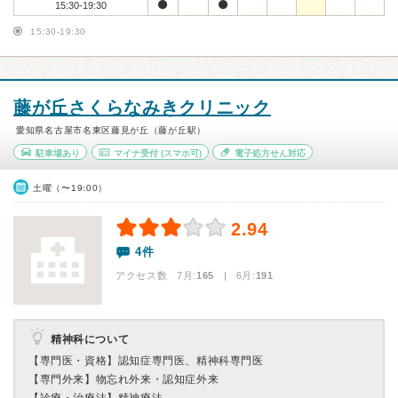
15:30-19:30
15:30-19:30
藤が丘さくらなみきクリニック
愛知県名古屋市名東区藤見が丘（藤が丘駅）
駐車場あり
マイナ受付
(スマホ可)
電子処方せん対応
土曜（〜19:00）
2.94
4件
アクセス数 7月:
165
| 6月:
191
精神科について
【専門医・資格】
認知症専門医、精神科専門医
【専門外来】
物忘れ外来・認知症外来