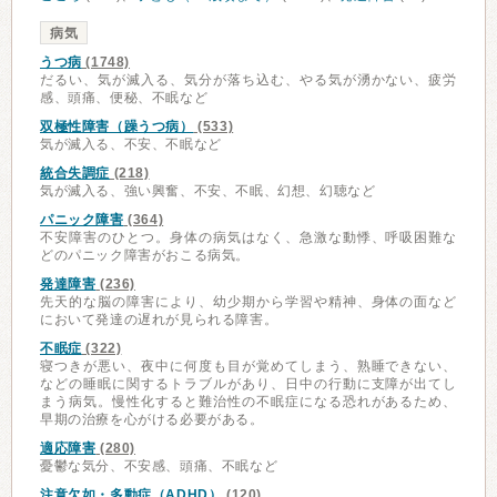
病気
うつ病
(1748)
だるい、気が滅入る、気分が落ち込む、やる気が湧かない、疲労
感、頭痛、便秘、不眠など
双極性障害（躁うつ病）
(533)
気が滅入る、不安、不眠など
統合失調症
(218)
気が滅入る、強い興奮、不安、不眠、幻想、幻聴など
パニック障害
(364)
不安障害のひとつ。身体の病気はなく、急激な動悸、呼吸困難な
どのパニック障害がおこる病気。
発達障害
(236)
先天的な脳の障害により、幼少期から学習や精神、身体の面など
において発達の遅れが見られる障害。
不眠症
(322)
寝つきが悪い、夜中に何度も目が覚めてしまう、熟睡できない、
などの睡眠に関するトラブルがあり、日中の行動に支障が出てし
まう病気。慢性化すると難治性の不眠症になる恐れがあるため、
早期の治療を心がける必要がある。
適応障害
(280)
憂鬱な気分、不安感、頭痛、不眠など
注意欠如・多動症（ADHD）
(120)