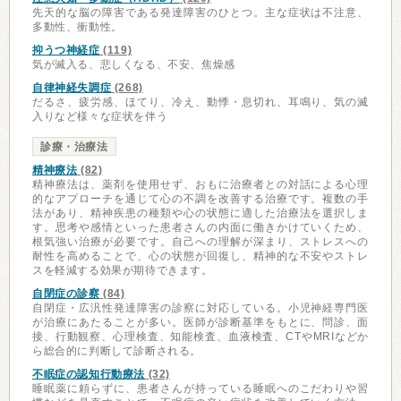
先天的な脳の障害である発達障害のひとつ。主な症状は不注意、
多動性、衝動性。
抑うつ神経症
(119)
気が滅入る、悲しくなる、不安、焦燥感
自律神経失調症
(268)
だるさ、疲労感、ほてり、冷え、動悸・息切れ、耳鳴り、気の滅
入りなど様々な症状を伴う
診療・治療法
精神療法
(82)
精神療法は、薬剤を使用せず、おもに治療者との対話による心理
的なアプローチを通じて心の不調を改善する治療です。複数の手
法があり、精神疾患の種類や心の状態に適した治療法を選択しま
す。思考や感情といった患者さんの内面に働きかけていくため、
根気強い治療が必要です。自己への理解が深まり、ストレスへの
耐性を高めることで、心の状態が回復し、精神的な不安やストレ
スを軽減する効果が期待できます。
自閉症の診察
(84)
自閉症・広汎性発達障害の診察に対応している。小児神経専門医
が治療にあたることが多い。医師が診断基準をもとに、問診、面
接、行動観察、心理検査、知能検査、血液検査、CTやMRIなどか
ら総合的に判断して診断される。
不眠症の認知行動療法
(32)
睡眠薬に頼らずに、患者さんが持っている睡眠へのこだわりや習