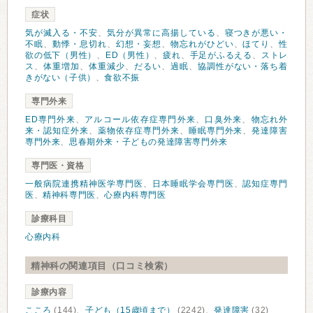
症状
気が滅入る・不安
、
気分が異常に高揚している
、
寝つきが悪い・
不眠
、
動悸・息切れ
、
幻想・妄想
、
物忘れがひどい
、
ほてり
、
性
欲の低下（男性）
、
ED（男性）
、
疲れ
、
手足がふるえる
、
ストレ
ス
、
体重増加
、
体重減少
、
だるい
、
過眠
、
協調性がない・落ち着
きがない（子供）
、
食欲不振
専門外来
ED専門外来
、
アルコール依存症専門外来
、
口臭外来
、
物忘れ外
来・認知症外来
、
薬物依存症専門外来
、
睡眠専門外来
、
発達障害
専門外来
、
思春期外来・子どもの発達障害専門外来
専門医・資格
一般病院連携精神医学専門医
、
日本睡眠学会専門医
、
認知症専門
医
、
精神科専門医
、
心療内科専門医
診療科目
心療内科
精神科の関連項目（口コミ検索）
診療内容
こころ
(144)、
子ども（15歳頃まで）
(2242)、
発達障害
(32)