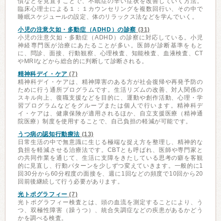
慣などを見直すことで、不眠症の辛い症状を改善していく方法。
臨床心理士による１：１カウンセリングを複数回行い、その中で
睡眠スケジュールの設定、体のリラックス法などを学んでいく。
小児の注意欠如・多動症（ADHD）の診察
(31)
小児の注意欠如・多動症（ADHD）の診察に対応している。小児
神経専門医が治療にあたることが多い。医師が診断基準をもと
に、問診、面接、行動観察、心理検査、知能検査、血液検査、CT
やMRIなどから総合的に判断して診断される。
精神科デイ・ケア
(7)
精神科デイ・ケアは、精神障害のある方が社会復帰や再発予防の
ために行う通所プログラムです。生活リズムの改善、対人関係の
スキル向上、復職支援などを目的に、運動や創作活動、心理・学
習プログラムなどをグループまたは個人で行います。精神科デ
イ・ケアは、健康保険が適用されるほか、自立支援医療（精神通
院医療）制度を使用することで、自己負担の軽減が可能です。
うつ病の認知行動療法
(13)
日常生活の中で無意識に生じる極端な捉え方を整理し、精神的な
負担を軽減させる治療法です。CBTとも呼ばれ、医師や専門家と
の共同作業を通じて、生活に支障をきたしている思考の癖を客観
的に見直し、行動パターンを少しずつ変えていきます。一般的に1
回30分から60分程度の面接を、週に1回などの頻度で10回から20
回前後継続して行う必要があります。
光トポグラフィー
(7)
光トポグラフィー検査とは、頭の血流を測定することにより、う
つ、双極性障害（躁うつ）、統合失調症などの疾患があるかどう
かを調べる検査。