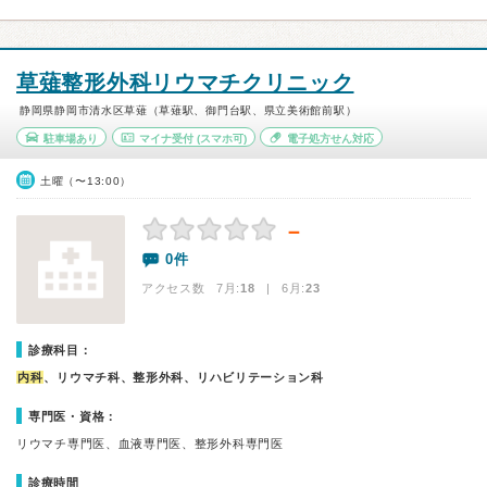
草薙整形外科リウマチクリニック
静岡県静岡市清水区草薙（草薙駅、御門台駅、県立美術館前駅）
駐車場あり
マイナ受付
(スマホ可)
電子処方せん対応
土曜（〜13:00）
－
0件
アクセス数 7月:
18
| 6月:
23
診療科目：
内科
、リウマチ科、整形外科、リハビリテーション科
専門医・資格：
リウマチ専門医、血液専門医、整形外科専門医
診療時間