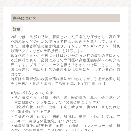
内科について
詳細
内科では、風邪や発熱、腹痛といった日常的な症状から、高血圧
や糖尿病などの生活習慣病まで幅広い疾患を対象としています。
また、健康診断後の精密検査や、インフルエンザワクチン、肺炎
球菌ワクチンなどの予防接種にも対応します。
急な体調不良や、何科に行けばいいか迷った時の最初の窓口とな
る診療科であり、必要に応じて専門医や高度医療機関への紹介も
行います。プライマリ・ケアを担う「かかりつけ医」として、地
域に根差し、幅広い世代の健康相談に柔軟に対応しているのが特
徴です。
治療は生活習慣の改善や薬物療法が中心ですが、手術が必要な場
合は外科など他科と連携して治療を進める役割も担います。
■内科で対応する主な症状
・急な体調不良：頭痛、発熱、咳、喉の痛み、鼻水、倦怠感など
（主に風邪やインフルエンザなどの感染症による症状）
・消化器症状：腹痛、便秘、下痢、吐き気、胸やけ、胃もたれな
ど（消化管に関わる症状）
・全身の不調：めまい、胸痛、息切れ、動悸、不眠、しびれ、ア
レルギー、急激な体重変化、むくみなど
・健康診断後の精密検査：血圧、血糖値、コレステロール値、尿
検査などの数値異常（自覚症状がない場合も含む）