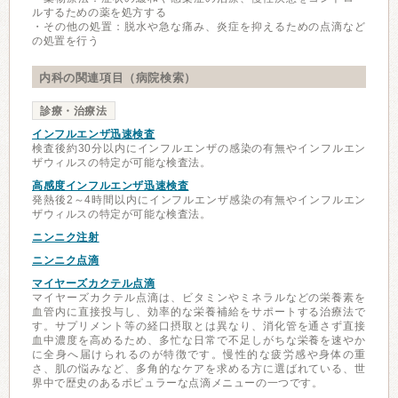
ルするための薬を処方する
・その他の処置：脱水や急な痛み、炎症を抑えるための点滴など
の処置を行う
内科の関連項目（病院検索）
診療・治療法
インフルエンザ迅速検査
検査後約30分以内にインフルエンザの感染の有無やインフルエン
ザウィルスの特定が可能な検査法。
高感度インフルエンザ迅速検査
発熱後2～4時間以内にインフルエンザ感染の有無やインフルエン
ザウィルスの特定が可能な検査法。
ニンニク注射
ニンニク点滴
マイヤーズカクテル点滴
マイヤーズカクテル点滴は、ビタミンやミネラルなどの栄養素を
血管内に直接投与し、効率的な栄養補給をサポートする治療法で
す。サプリメント等の経口摂取とは異なり、消化管を通さず直接
血中濃度を高めるため、多忙な日常で不足しがちな栄養を速やか
に全身へ届けられるのが特徴です。慢性的な疲労感や身体の重
さ、肌の悩みなど、多角的なケアを求める方に選ばれている、世
界中で歴史のあるポピュラーな点滴メニューの一つです。