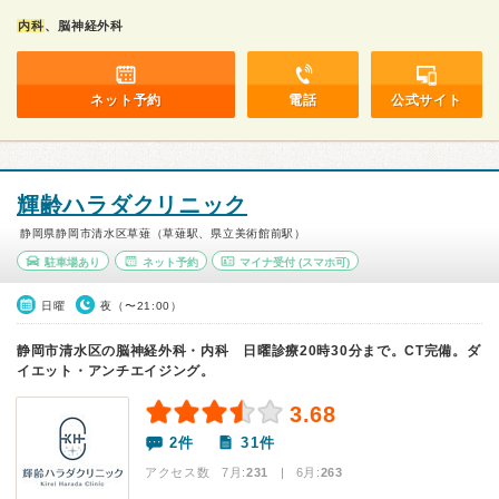
内科
、脳神経外科
ネット予約
電話
公式サイト
輝齢ハラダクリニック
静岡県静岡市清水区草薙（草薙駅、県立美術館前駅）
駐車場あり
ネット予約
マイナ受付
(スマホ可)
日曜
夜（〜21:00）
静岡市清水区の脳神経外科・内科 日曜診療20時30分まで。CT完備。ダ
イエット・アンチエイジング。
3.68
2件
31件
アクセス数 7月:
231
| 6月:
263