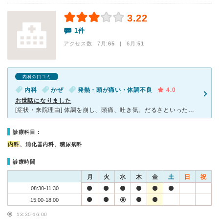
3.22
1件
アクセス数 7月:
65
| 6月:
51
内科の口コミ
内科
かぜ
発熱・頭が痛い・体調不良
4.0
お世話になりました
[症状・来院理由] 体調を崩し、頭痛、吐き気、だるさといった症状が出始めました。 大学に行くのが困難な体調だったため、ネットで検索し、近くにあったこちらの病院に来院しました。 [医師の診断・治療
診療科目：
内科
、消化器内科、糖尿病科
診療時間
月
火
水
木
金
土
日
祝
08:30-11:30
15:00-18:00
13:30-16:00