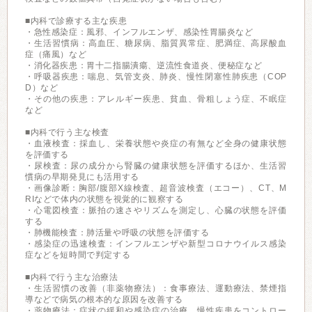
■内科で診療する主な疾患
・急性感染症：風邪、インフルエンザ、感染性胃腸炎など
・生活習慣病：高血圧、糖尿病、脂質異常症、肥満症、高尿酸血
症（痛風）など
・消化器疾患：胃十二指腸潰瘍、逆流性食道炎、便秘症など
・呼吸器疾患：喘息、気管支炎、肺炎、慢性閉塞性肺疾患（COP
D）など
・その他の疾患：アレルギー疾患、貧血、骨粗しょう症、不眠症
など
■内科で行う主な検査
・血液検査：採血し、栄養状態や炎症の有無など全身の健康状態
を評価する
・尿検査：尿の成分から腎臓の健康状態を評価するほか、生活習
慣病の早期発見にも活用する
・画像診断：胸部/腹部X線検査、超音波検査（エコー）、CT、M
RIなどで体内の状態を視覚的に観察する
・心電図検査：脈拍の速さやリズムを測定し、心臓の状態を評価
する
・肺機能検査：肺活量や呼吸の状態を評価する
・感染症の迅速検査：インフルエンザや新型コロナウイルス感染
症などを短時間で判定する
■内科で行う主な治療法
・生活習慣の改善（非薬物療法）：食事療法、運動療法、禁煙指
導などで病気の根本的な原因を改善する
・薬物療法：症状の緩和や感染症の治療、慢性疾患をコントロー