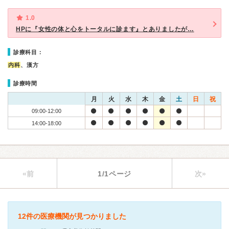
1.0
HPに『女性の体と心をトータルに診ます』とありましたが…
診療科目：
内科
、漢方
診療時間
月
火
水
木
金
土
日
祝
09:00-12:00
14:00-18:00
«前
1/1ページ
次»
12件の医療機関が見つかりました