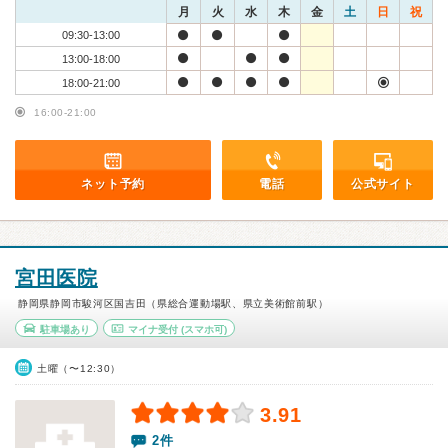
月
火
水
木
金
土
日
祝
09:30-13:00
13:00-18:00
18:00-21:00
16:00-21:00
ネット予約
電話
公式サイト
宮田医院
静岡県静岡市駿河区国吉田（県総合運動場駅、県立美術館前駅）
駐車場あり
マイナ受付
(スマホ可)
土曜（〜12:30）
3.91
2件