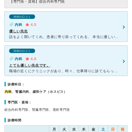
【専門医・資格】
総合内科専門医
内科の口コミ
内科
4.5
優しい先生
話をよく聞いてくれ、患者に寄り添ってくれる、 本当に優しい先生です。 在宅ケアなどもやられているそうで（HPにも記載があります）その人柄がにじみ出ていらっしゃいます。 なので、バシバシ診察し
内科の口コミ
内科
4.0
とても優しい先生です。
職場の近くにクリニックがあり、時々、仕事帰りに診てもらっています。医師は、表情も話し方もとても優しく、安心して何でも話すことができます。診察室に入ると、必ず立ち上がって出迎えてくれる、とても腰の低い先
診療科目：
内科
、腎臓内科、緩和ケア（ホスピス）
専門医・資格：
総合内科専門医、腎臓専門医、透析専門医
診療時間
月
火
水
木
金
土
日
祝