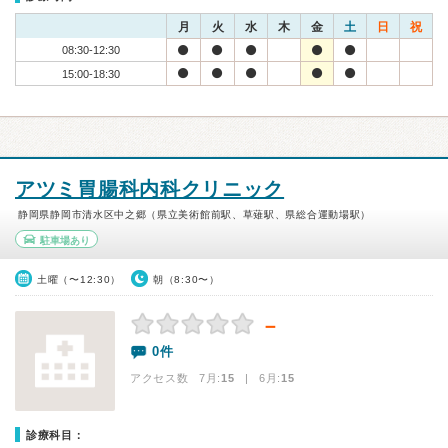
月
火
水
木
金
土
日
祝
08:30-12:30
15:00-18:30
アツミ胃腸科内科クリニック
静岡県静岡市清水区中之郷（県立美術館前駅、草薙駅、県総合運動場駅）
駐車場あり
土曜（〜12:30）
朝（8:30〜）
－
0件
アクセス数 7月:
15
| 6月:
15
診療科目：