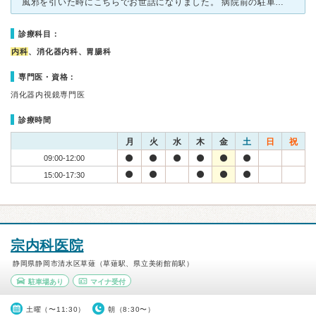
風邪を引いた時にこちらでお世話になりました。 病院前の駐車場は２台くらいしか止められませんが、少し行くと大きめは駐車場があるので車で行くのも便利でした。 待合室は結構狭いです。ですが受付の方はすご
診療科目：
内科
、消化器内科、胃腸科
専門医・資格：
消化器内視鏡専門医
診療時間
月
火
水
木
金
土
日
祝
09:00-12:00
15:00-17:30
宗内科医院
静岡県静岡市清水区草薙（草薙駅、県立美術館前駅）
駐車場あり
マイナ受付
土曜（〜11:30）
朝（8:30〜）