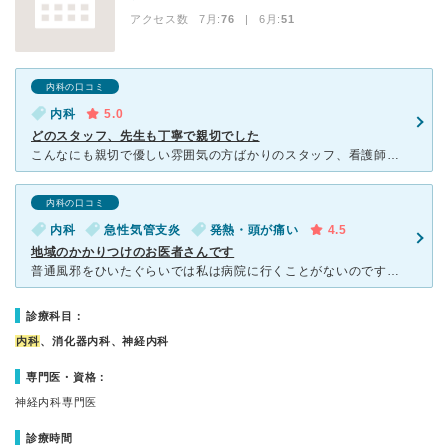
アクセス数 7月:
76
| 6月:
51
内科の口コミ
内科
5.0
どのスタッフ、先生も丁寧で親切でした
こんなにも親切で優しい雰囲気の方ばかりのスタッフ、看護師、先生方で驚きました。採血の時も痛いよね、とか血見るの怖いよねとか共感して寄り添ってくれました。体調が悪すぎて顔が真っ白だった時も他の病院だとそ
内科の口コミ
内科
急性気管支炎
発熱・頭が痛い
4.5
地域のかかりつけのお医者さんです
普通風邪をひいたぐらいでは私は病院に行くことがないのですが、インフルエンザが心配で、もしインフルエンザになっていて孫にインフルエンザを感染させてしまうのが怖くて受信しましたが、インフルエンザの検査はも
診療科目：
内科
、消化器内科、神経内科
専門医・資格：
神経内科専門医
診療時間