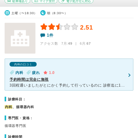
駐車場あり
マイナ受付
電子処方せん対応
土曜（〜18:30）
朝（8:30〜）
2.51
1件
アクセス数 7月:
49
| 6月:
67
内科の口コミ
内科
疲れ
1.0
予約時間は完全に無視
3回程通いましたがとにかく予約して行っているのに 診察迄に1時間以上待たされる。 又会計迄に30分以上待たされる。 一体このクリニックの事務はどうなっているんでしょうか？ 大変古い病院だし事務
診療科目：
内科
、循環器内科
専門医・資格：
循環器専門医
診療時間