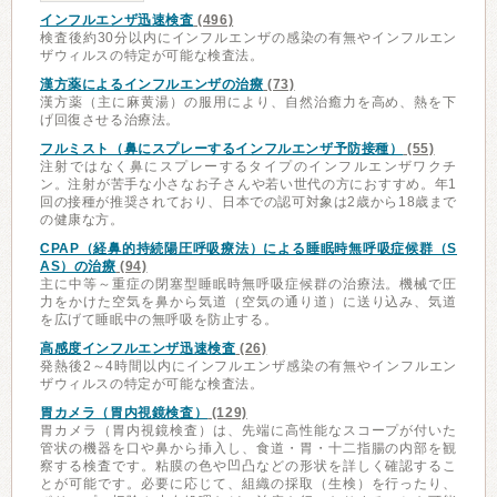
インフルエンザ迅速検査
(496)
検査後約30分以内にインフルエンザの感染の有無やインフルエン
ザウィルスの特定が可能な検査法。
漢方薬によるインフルエンザの治療
(73)
漢方薬（主に麻黄湯）の服用により、自然治癒力を高め、熱を下
げ回復させる治療法。
フルミスト（鼻にスプレーするインフルエンザ予防接種）
(55)
注射ではなく鼻にスプレーするタイプのインフルエンザワクチ
ン。注射が苦手な小さなお子さんや若い世代の方におすすめ。年1
回の接種が推奨されており、日本での認可対象は2歳から18歳まで
の健康な方。
CPAP（経鼻的持続陽圧呼吸療法）による睡眠時無呼吸症候群（S
AS）の治療
(94)
主に中等～重症の閉塞型睡眠時無呼吸症候群の治療法。機械で圧
力をかけた空気を鼻から気道（空気の通り道）に送り込み、気道
を広げて睡眠中の無呼吸を防止する。
高感度インフルエンザ迅速検査
(26)
発熱後2～4時間以内にインフルエンザ感染の有無やインフルエン
ザウィルスの特定が可能な検査法。
胃カメラ（胃内視鏡検査）
(129)
胃カメラ（胃内視鏡検査）は、先端に高性能なスコープが付いた
管状の機器を口や鼻から挿入し、食道・胃・十二指腸の内部を観
察する検査です。粘膜の色や凹凸などの形状を詳しく確認するこ
とが可能です。必要に応じて、組織の採取（生検）を行ったり、