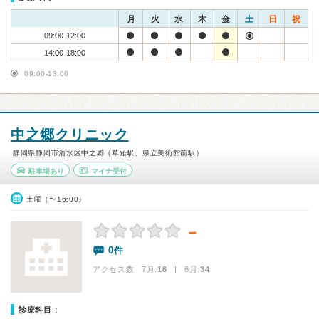
月
火
水
木
金
土
日
祝
09:00-12:00
14:00-18:00
09:00-13:00
中之郷クリニック
静岡県静岡市清水区中之郷（草薙駅、県立美術館前駅）
駐車場あり
マイナ受付
土曜（〜16:00）
－
0件
アクセス数 7月:
16
| 6月:
34
診療科目：