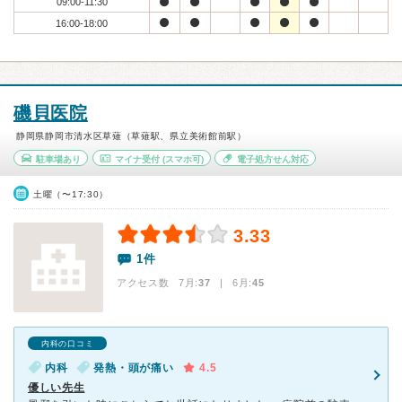
09:00-11:30
16:00-18:00
磯貝医院
静岡県静岡市清水区草薙（草薙駅、県立美術館前駅）
駐車場あり
マイナ受付
(スマホ可)
電子処方せん対応
土曜（〜17:30）
3.33
1件
アクセス数 7月:
37
| 6月:
45
内科の口コミ
内科
発熱・頭が痛い
4.5
優しい先生