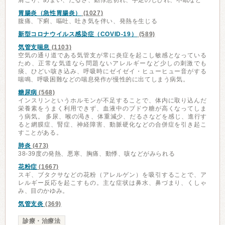
肩こり、めまい、だるさ、動悸息切れ、手足のしびれ、不眠など
胃腸炎（急性胃腸炎）
(1027)
腹痛、下痢、嘔吐、吐き気を伴い、発熱を生じる
新型コロナウイルス感染症（COVID-19）
(589)
気管支喘息
(1103)
空気の通り道である気管支が常に炎症を起こし敏感となっている
ため、正常な気道なら問題ないアレルギーなど少しの刺激でも
痰、ひどい咳き込み、呼吸時にゼイゼイ・ヒューヒュー音がする
喘鳴、呼吸困難などの喘息発作が慢性的に出てしまう病気。
糖尿病
(568)
インスリンというホルモンが不足することで、体内に取り込んだ
栄養素をうまく利用できず、血液中のブドウ糖が高くなってしま
う病気。 多尿、喉の渇き、体重減少、だるさなどを感じ、進行す
ると網膜症、腎症、神経障害、動脈硬化などの合併症を引き起こ
すことがある。
肺炎
(473)
38-39度の発熱、悪寒、胸痛、動悸、咳などがみられる
花粉症
(1667)
スギ、ブタクサなどの花粉（アレルゲン）を吸引することで、ア
レルギー反応を起こすもの。主な症状は鼻水、鼻づまり、くしゃ
み、目のかゆみ。
気管支炎
(369)
診療・治療法