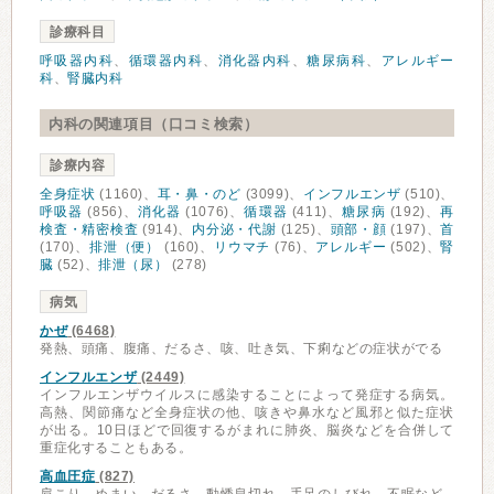
診療科目
呼吸器内科
、
循環器内科
、
消化器内科
、
糖尿病科
、
アレルギー
科
、
腎臓内科
内科の関連項目（口コミ検索）
診療内容
全身症状
(1160)、
耳・鼻・のど
(3099)、
インフルエンザ
(510)、
呼吸器
(856)、
消化器
(1076)、
循環器
(411)、
糖尿病
(192)、
再
検査・精密検査
(914)、
内分泌・代謝
(125)、
頭部・顔
(197)、
首
(170)、
排泄（便）
(160)、
リウマチ
(76)、
アレルギー
(502)、
腎
臓
(52)、
排泄（尿）
(278)
病気
かぜ
(6468)
発熱、頭痛、腹痛、だるさ、咳、吐き気、下痢などの症状がでる
インフルエンザ
(2449)
インフルエンザウイルスに感染することによって発症する病気。
高熱、関節痛など全身症状の他、咳きや鼻水など風邪と似た症状
が出る。10日ほどで回復するがまれに肺炎、脳炎などを合併して
重症化することもある。
高血圧症
(827)