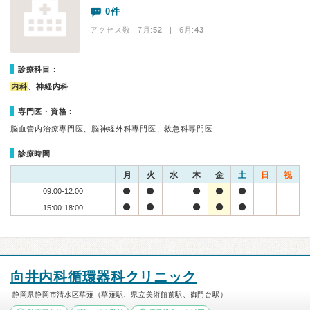
0件
アクセス数 7月:
52
| 6月:
43
診療科目：
内科
、神経内科
専門医・資格：
脳血管内治療専門医、脳神経外科専門医、救急科専門医
診療時間
月
火
水
木
金
土
日
祝
09:00-12:00
15:00-18:00
向井内科循環器科クリニック
静岡県静岡市清水区草薙（草薙駅、県立美術館前駅、御門台駅）