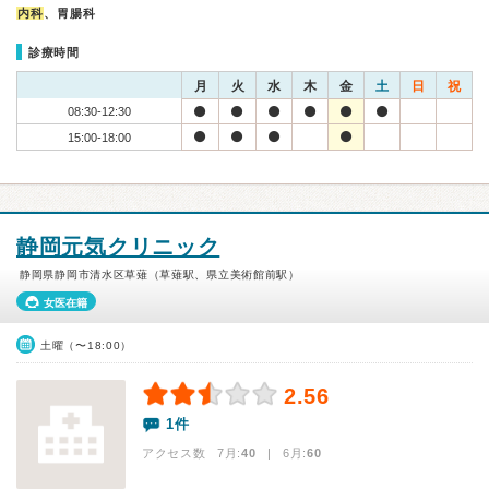
内科
、胃腸科
診療時間
月
火
水
木
金
土
日
祝
08:30-12:30
15:00-18:00
静岡元気クリニック
静岡県静岡市清水区草薙（草薙駅、県立美術館前駅）
女医在籍
土曜（〜18:00）
2.56
1件
アクセス数 7月:
40
| 6月:
60