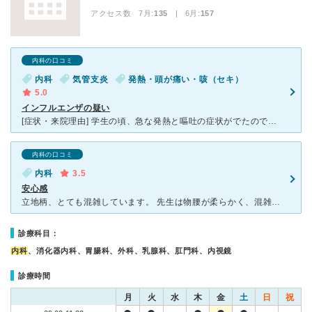
アクセス数 7月:
135
| 6月:
157
内科の口コミ
内科
気管支炎
発熱・頭が痛い・咳（セキ）
5.0
インフルエンザの疑い
[症状・来院理由] 学生の頃、急な発熱と嘔吐の症状がでたので、大学の前にある県立大学前クリニックに伺いました。 [医師の診断・治療法] インフルエンザの検査をしていただいた結果、新型インフルエン
内科の口コミ
内科
3.5
安心感
立地柄、とても混雑しています。 先生は物腰が柔らかく、混雑の中でも落ち着いて丁寧に診察してくれます。 いつもニコニコされていらっしゃるので、 それだけでホッとします。 知識も豊富で、今回の
診療科目：
内科
、消化器内科、胃腸科、外科、乳腺科、肛門科、内視鏡
診療時間
月
火
水
木
金
土
日
祝