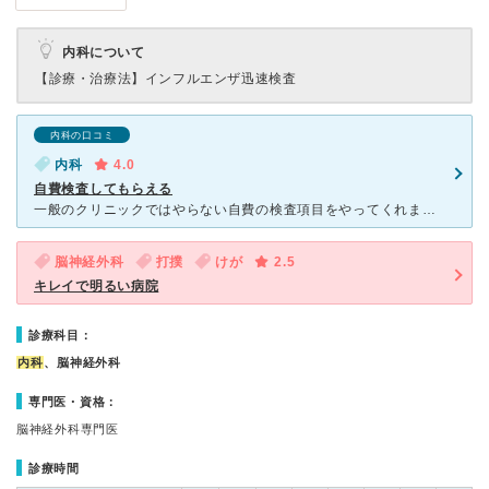
内科について
【診療・治療法】
インフルエンザ迅速検査
内科の口コミ
内科
4.0
自費検査してもらえる
一般のクリニックではやらない自費の検査項目をやってくれます。今回、主にアレルギー性鼻炎を診てもらいましたが私の場合、免疫に関わるビタミンD・亜鉛が不足しており、対応するサプリメントを飲んでいます。先日
脳神経外科
打撲
けが
2.5
キレイで明るい病院
診療科目：
内科
、脳神経外科
専門医・資格：
脳神経外科専門医
診療時間