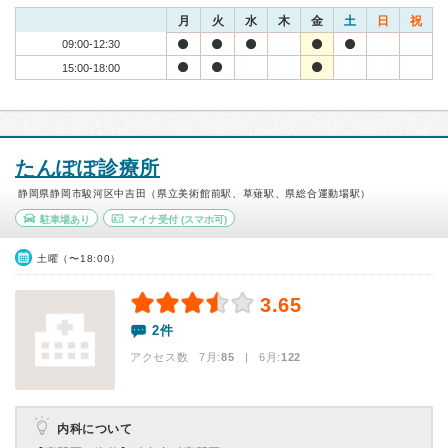
月
火
水
木
金
土
日
祝
09:00-12:30
15:00-18:00
たんぽぽ診療所
静岡県静岡市駿河区中吉田（県立美術館前駅、草薙駅、県総合運動場駅）
駐車場あり
マイナ受付
(スマホ可)
土曜（〜18:00）
3.65
2件
アクセス数 7月:
85
| 6月:
122
内科について