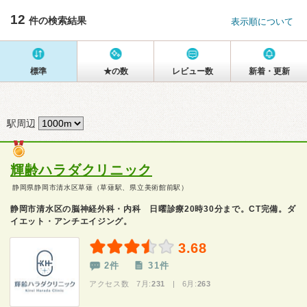
12
件の検索結果
表示順について
標準
★の数
レビュー数
新着・更新
駅周辺
輝齢ハラダクリニック
静岡県静岡市清水区草薙（草薙駅、県立美術館前駅）
静岡市清水区の脳神経外科・内科 日曜診療20時30分まで。CT完備。ダ
イエット・アンチエイジング。
3.68
2件
31件
アクセス数 7月:
231
| 6月:
263