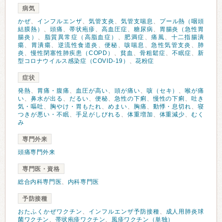
病気
かぜ
、
インフルエンザ
、
気管支炎
、
気管支喘息
、
プール熱（咽頭
結膜熱）
、
頭痛
、
帯状疱疹
、
高血圧症
、
糖尿病
、
胃腸炎（急性胃
腸炎）
、
脂質異常症（高脂血症）
、
肥満症
、
痛風
、
十二指腸潰
瘍
、
胃潰瘍
、
逆流性食道炎
、
便秘
、
咳喘息
、
急性気管支炎
、
肺
炎
、
慢性閉塞性肺疾患（COPD）
、
貧血
、
骨粗鬆症
、
不眠症
、
新
型コロナウイルス感染症（COVID-19）
、
花粉症
症状
発熱
、
胃痛・腹痛
、
血圧が高い
、
頭が痛い
、
咳（セキ）
、
喉が痛
い
、
鼻水が出る
、
だるい
、
便秘
、
急性の下痢
、
慢性の下痢
、
吐き
気・嘔吐
、
胸やけ・胃もたれ
、
めまい
、
胸痛
、
動悸・息切れ
、
寝
つきが悪い・不眠
、
手足がしびれる
、
体重増加
、
体重減少
、
むく
み
専門外来
頭痛専門外来
専門医・資格
総合内科専門医
、
内科専門医
予防接種
おたふくかぜワクチン
、
インフルエンザ予防接種
、
成人用肺炎球
菌ワクチン
、
帯状疱疹ワクチン
、
風疹ワクチン（単独）