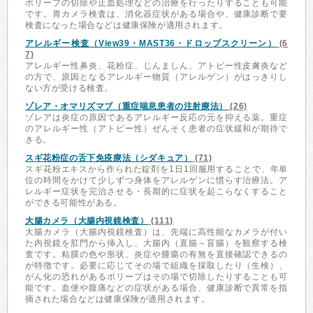
ポリープの切除や止血処理などの治療を行ったりすることも可能
です。胃カメラ検査は、消化器症状がある場合や、健康診断で要
検査になった場合などは健康保険が適用されます。
アレルギー検査（View39・MAST36・ドロップスクリーン）
(6
7)
アレルギー性鼻炎、花粉症、じんましん、アトピー性皮膚炎など
の方で、原因となるアレルギー物質（アレルゲン）がはっきりし
ない方が受ける検査。
ゾレア・オマリズマブ（重症喘息患者の注射療法）
(26)
ゾレアは炎症の原因であるアレルギー反応の元を抑える薬。重症
のアレルギー性（アトピー性）ぜんそく患者の症状緩和が期待で
きる。
スギ花粉症の舌下免疫療法（シダキュア）
(71)
スギ花粉エキスから作られた錠剤を1日1回服用することで、年単
位の時間をかけて少しずつ身体をアレルゲンに慣らす治療法。ア
レルギー症状を完治させる・長期的に症状を起こらなくすること
ができる可能性がある。
大腸カメラ（大腸内視鏡検査）
(111)
大腸カメラ（大腸内視鏡検査）は、先端に高性能なカメラが付い
た内視鏡を肛門から挿入し、大腸内（直腸～盲腸）を観察する検
査です。粘膜の色や形状、炎症や腫瘍の有無を直接確認できるの
が特徴です。必要に応じてその場で組織を採取したり（生検）、
がん化の恐れがあるポリープはその場で切除したりすることも可
能です。血便や腹痛などの症状がある場合、健康診断で異常を指
摘された場合などは健康保険が適用されます。