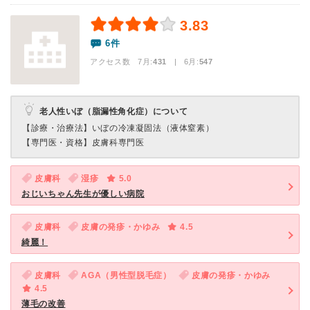
3.83
6件
アクセス数 7月:
431
| 6月:
547
老人性いぼ（脂漏性角化症）について
【診療・治療法】
いぼの冷凍凝固法（液体窒素）
【専門医・資格】
皮膚科専門医
皮膚科
湿疹
5.0
おじいちゃん先生が優しい病院
皮膚科
皮膚の発疹・かゆみ
4.5
綺麗！
皮膚科
AGA（男性型脱毛症）
皮膚の発疹・かゆみ
4.5
薄毛の改善