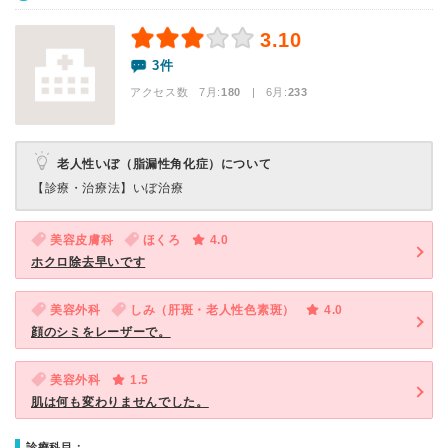
3.10
3件
アクセス数 7月:
180
| 6月:
233
老人性いぼ（脂漏性角化症）について
【診療・治療法】
いぼ治療
美容皮膚科
ほくろ
4.0
ホクロ除去早いです
美容外科
しみ（肝斑・老人性色素斑）
4.0
顔のシミをレーザーで。
美容外科
1.5
肌は何も変わりませんでした。
診療科目：