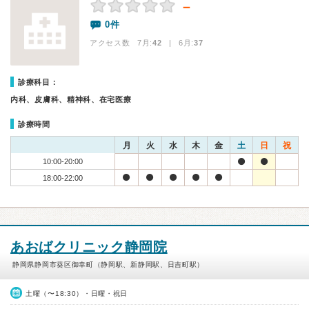
－
0件
アクセス数 7月:
42
| 6月:
37
診療科目：
内科、皮膚科、精神科、在宅医療
診療時間
月
火
水
木
金
土
日
祝
10:00-20:00
18:00-22:00
あおばクリニック静岡院
静岡県静岡市葵区御幸町（静岡駅、新静岡駅、日吉町駅）
土曜（〜18:30）・日曜・祝日