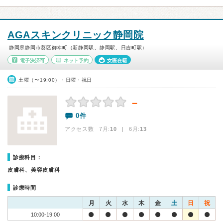
AGAスキンクリニック静岡院
静岡県静岡市葵区御幸町（新静岡駅、静岡駅、日吉町駅）
電子決済可
ネット予約
女医在籍
土曜（〜19:00）・日曜・祝日
－
0件
アクセス数 7月:
10
| 6月:
13
診療科目：
皮膚科、美容皮膚科
診療時間
月
火
水
木
金
土
日
祝
10:00-19:00