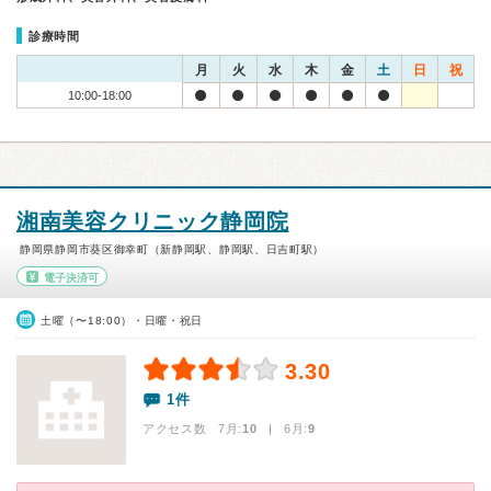
診療時間
月
火
水
木
金
土
日
祝
10:00-18:00
湘南美容クリニック静岡院
静岡県静岡市葵区御幸町（新静岡駅、静岡駅、日吉町駅）
電子決済可
土曜（〜18:00）・日曜・祝日
3.30
1件
アクセス数 7月:
10
| 6月:
9