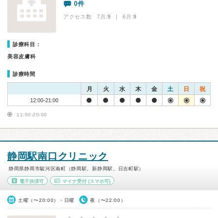
0件
アクセス数 7月:
9
| 6月:
9
診療科目：
美容皮膚科
診療時間
月
火
水
木
金
土
日
祝
12:00-21:00
11:00-20:00
静岡駅南口クリニック
静岡県静岡市駿河区南町（静岡駅、新静岡駅、日吉町駅）
電子決済可
マイナ受付
(スマホ可)
土曜（〜20:00）・日曜
夜（〜22:00）