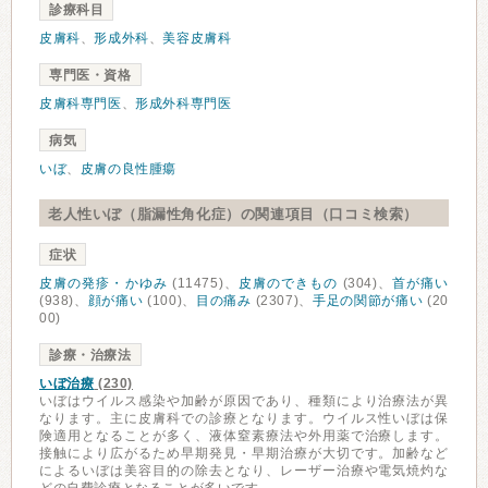
診療科目
皮膚科
、
形成外科
、
美容皮膚科
専門医・資格
皮膚科専門医
、
形成外科専門医
病気
いぼ
、
皮膚の良性腫瘍
老人性いぼ（脂漏性角化症）の関連項目（口コミ検索）
症状
皮膚の発疹・かゆみ
(11475)、
皮膚のできもの
(304)、
首が痛い
(938)、
顔が痛い
(100)、
目の痛み
(2307)、
手足の関節が痛い
(20
00)
診療・治療法
いぼ治療
(230)
いぼはウイルス感染や加齢が原因であり、種類により治療法が異
なります。主に皮膚科での診療となります。ウイルス性いぼは保
険適用となることが多く、液体窒素療法や外用薬で治療します。
接触により広がるため早期発見・早期治療が大切です。加齢など
によるいぼは美容目的の除去となり、レーザー治療や電気焼灼な