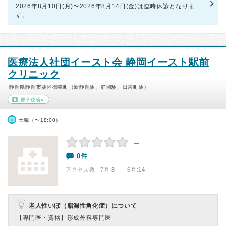
2026年8月10日(月)〜2026年8月14日(金)は臨時休診となりま
す。
医療法人社団イースト会 静岡イースト駅前
クリニック
静岡県静岡市葵区御幸町（新静岡駅、静岡駅、日吉町駅）
電子決済可
土曜（〜18:00）
－
0件
アクセス数 7月:
8
| 6月:
14
老人性いぼ（脂漏性角化症）について
【専門医・資格】
形成外科専門医