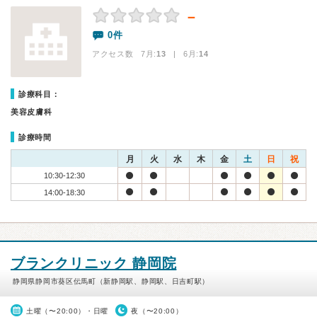
－
0件
アクセス数 7月:
13
| 6月:
14
診療科目：
美容皮膚科
診療時間
月
火
水
木
金
土
日
祝
10:30-12:30
14:00-18:30
ブランクリニック 静岡院
静岡県静岡市葵区伝馬町（新静岡駅、静岡駅、日吉町駅）
土曜（〜20:00）・日曜
夜（〜20:00）