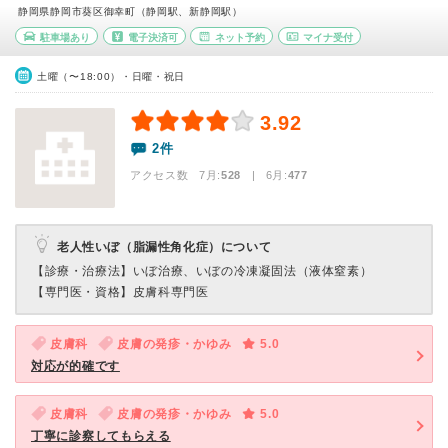
静岡県静岡市葵区御幸町（静岡駅、新静岡駅）
駐車場あり
電子決済可
ネット予約
マイナ受付
土曜（〜18:00）・日曜・祝日
3.92
2件
アクセス数 7月:
528
| 6月:
477
老人性いぼ（脂漏性角化症）について
【診療・治療法】
いぼ治療、いぼの冷凍凝固法（液体窒素）
【専門医・資格】
皮膚科専門医
皮膚科
皮膚の発疹・かゆみ
5.0
対応が的確です
皮膚科
皮膚の発疹・かゆみ
5.0
丁寧に診察してもらえる