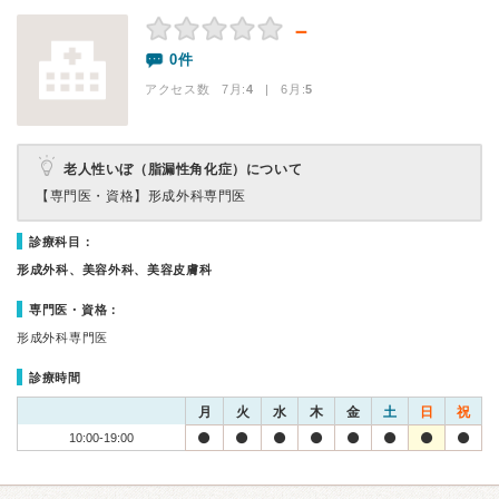
－
0件
アクセス数 7月:
4
| 6月:
5
老人性いぼ（脂漏性角化症）について
【専門医・資格】
形成外科専門医
診療科目：
形成外科、美容外科、美容皮膚科
専門医・資格：
形成外科専門医
診療時間
月
火
水
木
金
土
日
祝
10:00-19:00