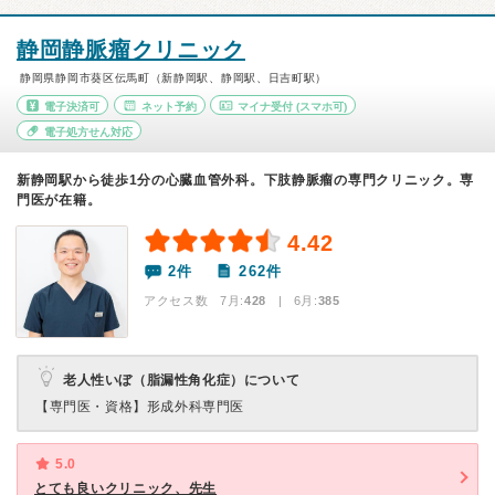
静岡静脈瘤クリニック
静岡県静岡市葵区伝馬町（新静岡駅、静岡駅、日吉町駅）
電子決済可
ネット予約
マイナ受付
(スマホ可)
電子処方せん対応
新静岡駅から徒歩1分の心臓血管外科。下肢静脈瘤の専門クリニック。専
門医が在籍。
4.42
2件
262件
アクセス数 7月:
428
| 6月:
385
老人性いぼ（脂漏性角化症）について
【専門医・資格】
形成外科専門医
5.0
とても良いクリニック、先生