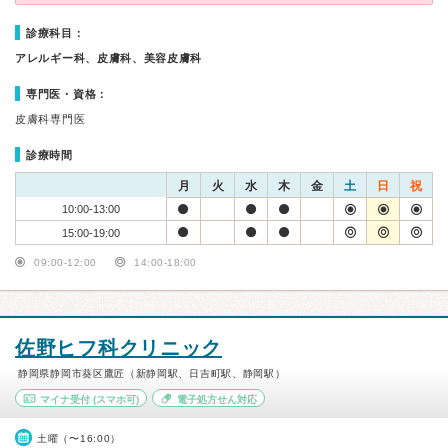
診療科目：
アレルギー科、皮膚科、美容皮膚科
専門医・資格：
皮膚科専門医
診療時間
月
火
水
木
金
土
日
祝
10:00-13:00
15:00-19:00
09:00-12:00
14:00-18:00
佐野ヒフ科クリニック
静岡県静岡市葵区鷹匠（新静岡駅、日吉町駅、静岡駅）
マイナ受付
(スマホ可)
電子処方せん対応
土曜（〜16:00）