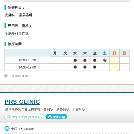
診療科目：
皮膚科、泌尿器科
専門医・資格：
形成外科専門医
診療時間
月
火
水
木
金
土
日
祝
10:00-13:30
14:30-19:00
10:00-18:00
PRS CLINIC
静岡県静岡市葵区御幸町（静岡駅、新静岡駅、日吉町駅）
マイナ受付
(スマホ可)
女医在籍
土曜（〜18:00）