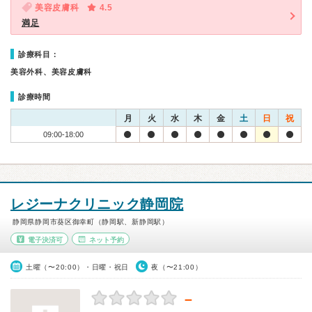
美容皮膚科
4.5
満足
診療科目：
美容外科、美容皮膚科
診療時間
月
火
水
木
金
土
日
祝
09:00-18:00
レジーナクリニック静岡院
静岡県静岡市葵区御幸町（静岡駅、新静岡駅）
電子決済可
ネット予約
土曜（〜20:00）・日曜・祝日
夜（〜21:00）
－