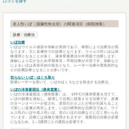
口コミを探す
老人性いぼ（脂漏性角化症）の関連項目（病院検索）
診療・治療法
いぼ治療
いぼはウイルス感染や加齢が原因であり、種類により治療法が異
なります。主に皮膚科での診療となります。ウイルス性いぼは保
険適用となることが多く、液体窒素療法や外用薬で治療します。
接触により広がるため早期発見・早期治療が大切です。加齢など
によるいぼは美容目的の除去となり、レーザー治療や電気焼灼な
どの自費診療となることが多いです。
切らない いぼ・ほくろ取り
医療レーザーを用いて、いぼやほくろなどを除去する治療法。
いぼの冷凍凝固法（液体窒素）
いぼの冷凍凝固法（液体窒素）は、-196℃の液体窒素を当てて、
いぼの細胞を凍結し、破壊して自然に脱落させる治療です。皮膚
のターンオーバーが促され、患部のかさぶたが剥がれ落ちること
で新しい皮膚が再生します。いぼの標準的な治療法であり、ウイ
ルス性のいぼや老人性いぼ、首のいぼの治療などに広く用いられ
ています。治療には保険が適用されますが、複数回の治療が必要
になるため、1～2週間ごとの通院が必要です。