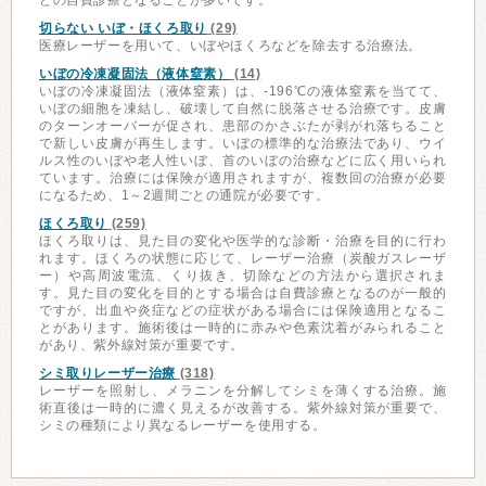
どの自費診療となることが多いです。
切らない いぼ・ほくろ取り
(29)
医療レーザーを用いて、いぼやほくろなどを除去する治療法。
いぼの冷凍凝固法（液体窒素）
(14)
いぼの冷凍凝固法（液体窒素）は、-196℃の液体窒素を当てて、
いぼの細胞を凍結し、破壊して自然に脱落させる治療です。皮膚
のターンオーバーが促され、患部のかさぶたが剥がれ落ちること
で新しい皮膚が再生します。いぼの標準的な治療法であり、ウイ
ルス性のいぼや老人性いぼ、首のいぼの治療などに広く用いられ
ています。治療には保険が適用されますが、複数回の治療が必要
になるため、1～2週間ごとの通院が必要です。
ほくろ取り
(259)
ほくろ取りは、見た目の変化や医学的な診断・治療を目的に行わ
れます。ほくろの状態に応じて、レーザー治療（炭酸ガスレーザ
ー）や高周波電流、くり抜き、切除などの方法から選択されま
す。見た目の変化を目的とする場合は自費診療となるのが一般的
ですが、出血や炎症などの症状がある場合には保険適用となるこ
とがあります。施術後は一時的に赤みや色素沈着がみられること
があり、紫外線対策が重要です。
シミ取りレーザー治療
(318)
レーザーを照射し、メラニンを分解してシミを薄くする治療。施
術直後は一時的に濃く見えるが改善する。紫外線対策が重要で、
シミの種類により異なるレーザーを使用する。