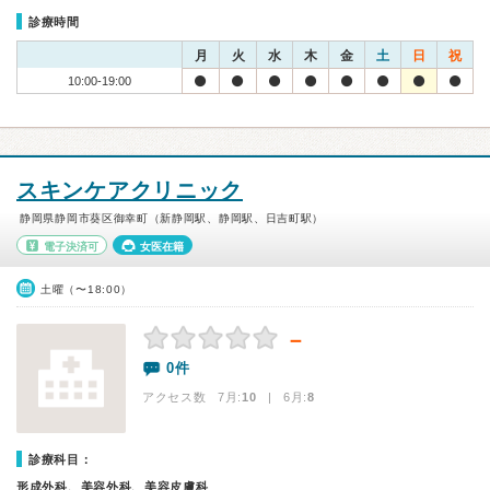
診療時間
月
火
水
木
金
土
日
祝
10:00-19:00
スキンケアクリニック
静岡県静岡市葵区御幸町（新静岡駅、静岡駅、日吉町駅）
電子決済可
女医在籍
土曜（〜18:00）
－
0件
アクセス数 7月:
10
| 6月:
8
診療科目：
形成外科、美容外科、美容皮膚科