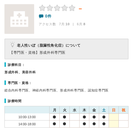
－
0件
アクセス数 7月:
10
| 6月:
8
老人性いぼ（脂漏性角化症）について
【専門医・資格】
形成外科専門医
診療科目：
形成外科、美容外科
専門医・資格：
総合内科専門医、神経内科専門医、形成外科専門医、認知症専門医
診療時間
月
火
水
木
金
土
日
祝
10:00-13:00
14:00-18:00