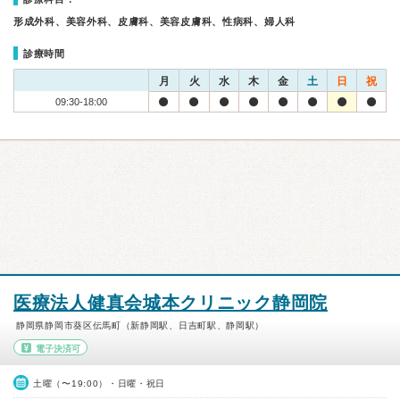
形成外科、美容外科、皮膚科、美容皮膚科、性病科、婦人科
診療時間
月
火
水
木
金
土
日
祝
09:30-18:00
医療法人健真会城本クリニック静岡院
静岡県静岡市葵区伝馬町（新静岡駅、日吉町駅、静岡駅）
電子決済可
土曜（〜19:00）・日曜・祝日