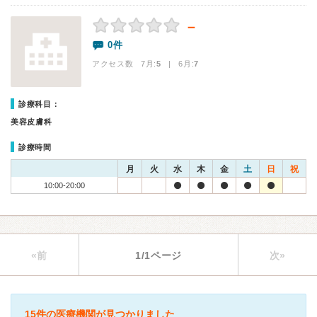
－
0件
アクセス数 7月:
5
| 6月:
7
診療科目：
美容皮膚科
診療時間
月
火
水
木
金
土
日
祝
10:00-20:00
«前
1/1ページ
次»
15件の医療機関が見つかりました