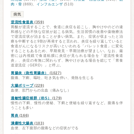
肉・骨
(869)、
インフルエンザ
(510)
病気
逆流性食道炎
(359)
胃酸が逆流することで、食道に炎症を起こし、胸やけやのどの違
和感などの不快な症状が起こる病気。生活習慣の改善や薬物療法
で逆流症状が治まることが多い病気。また、症状が収まったと治
療を中断すると9割が再発すると言われ、炎症を繰り返していると
食道がんになるリスクが高いといわれる「バレット食道」に変化
することもあるため、早期発見・早期治療が望ましい。なお、厳
密には内視鏡で食道粘膜に炎症が見られる場合を「逆流性食道
炎」、炎症の有無に関わらず、胸やけがある場合を総じて「胃食
道逆流症（GERD）」と呼ぶ。
胃腸炎（急性胃腸炎）
(1027)
腹痛、下痢、嘔吐、吐き気を伴い、発熱を生じる
大腸ポリープ
(229)
血便、肛門からの出血（痛みなし）
過敏性腸症候群（IBS）
(179)
慢性の下痢、慢性の便秘、下痢と便秘を繰り返すなど。腹痛を伴
うことも多い
胃炎
(166)
潰瘍性大腸炎
(103)
血便、左下腹部の腹痛などの症状がでる