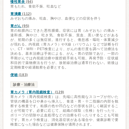
慢性胃炎
(94)
胃もたれ、食欲不振、吐血など
胃潰瘍
(112)
みぞおちの痛み、吐血、胸やけ、血便などの症状を伴う
胃がん
(95)
胃の粘膜内にできた悪性腫瘍。症状には胃（みぞおち）の痛み・
違和感、胸やけ、吐き気、食欲不振、貧血、黒い便などがある
が、初期の多くは無症状。進行すると、倦怠感・嘔吐・体重減少
が現れる。内視鏡（胃カメラ）やX線（バリウム）などで診断を行
い、CT・MRI・PET検査により、がんの進行度を調べて治療法を
決める。基本治療は手術による、がん・胃の切除であり、一部の
早期がんでは内視鏡治療や腹腔鏡手術も可能。再発予防・症状緩
和目的で薬物療法を行うが、放射線治療は通常行わない。術後は
定期検査や経過観察を必要とする。
便秘
(183)
診療・治療法
胃カメラ（胃内視鏡検査）
(129)
胃カメラ（胃内視鏡検査）は、先端に高性能なスコープが付いた
管状の機器を口や鼻から挿入し、食道・胃・十二指腸の内部を観
察する検査です。粘膜の色や凹凸などの形状を詳しく確認するこ
とが可能です。必要に応じて、組織の採取（生検）を行ったり、
ポリープの切除や止血処理などの治療を行ったりすることも可能
です。胃カメラ検査は、消化器症状がある場合や、健康診断で要
検査になった場合などは健康保険が適用されます。