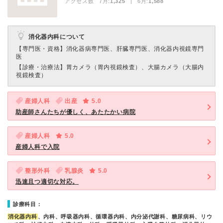
アクセス数 7月:
1,325
| 6月:
1,588
消化器内科について
【専門医・資格】
消化器病専門医、肝臓専門医、消化器内視鏡専門
医
【診療・治療法】
胃カメラ（胃内視鏡検査）、大腸カメラ（大腸内
視鏡検査）
産婦人科
出産
5.0
助産師さんたちが優しく、あたたかい病院
産婦人科
5.0
産婦人科で入院
整形外科
乳腺炎
5.0
迅速且つ適切な対応。
診療科目：
消化器内科
、内科、呼吸器内科、循環器内科、内分泌代謝科、糖尿病科、リウ