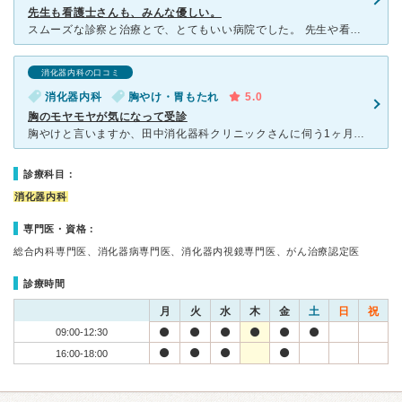
先生も看護士さんも、みんな優しい。
スムーズな診察と治療とで、とてもいい病院でした。 先生や看護士さんも親身に接していただけて、安心して診察を受けることができました。 病状を聞くときに、話しやすい雰囲気で、先生も看護士さんも優しく接
消化器内科の口コミ
消化器内科
胸やけ・胃もたれ
5.0
胸のモヤモヤが気になって受診
胸やけと言いますか、田中消化器科クリニックさんに伺う1ヶ月前くらいから胸のあたりがもやもやしていて気になっていました はじめは呼吸器系なのかな？と想っていたりもしたので受診するまえに電話で確認し
診療科目：
消化器内科
専門医・資格：
総合内科専門医、消化器病専門医、消化器内視鏡専門医、がん治療認定医
診療時間
月
火
水
木
金
土
日
祝
09:00-12:30
16:00-18:00