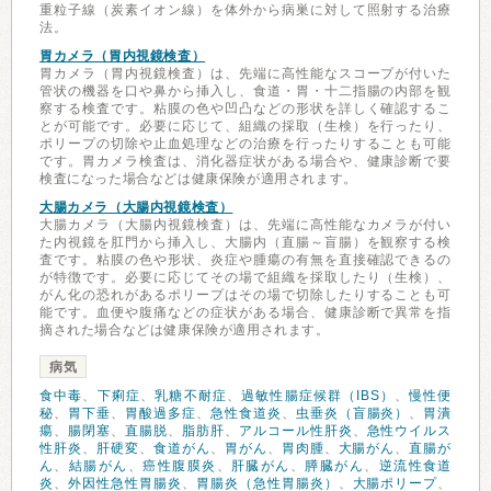
重粒子線（炭素イオン線）を体外から病巣に対して照射する治療
法。
胃カメラ（胃内視鏡検査）
胃カメラ（胃内視鏡検査）は、先端に高性能なスコープが付いた
管状の機器を口や鼻から挿入し、食道・胃・十二指腸の内部を観
察する検査です。粘膜の色や凹凸などの形状を詳しく確認するこ
とが可能です。必要に応じて、組織の採取（生検）を行ったり、
ポリープの切除や止血処理などの治療を行ったりすることも可能
です。胃カメラ検査は、消化器症状がある場合や、健康診断で要
検査になった場合などは健康保険が適用されます。
大腸カメラ（大腸内視鏡検査）
大腸カメラ（大腸内視鏡検査）は、先端に高性能なカメラが付い
た内視鏡を肛門から挿入し、大腸内（直腸～盲腸）を観察する検
査です。粘膜の色や形状、炎症や腫瘍の有無を直接確認できるの
が特徴です。必要に応じてその場で組織を採取したり（生検）、
がん化の恐れがあるポリープはその場で切除したりすることも可
能です。血便や腹痛などの症状がある場合、健康診断で異常を指
摘された場合などは健康保険が適用されます。
病気
食中毒
、
下痢症
、
乳糖不耐症
、
過敏性腸症候群（IBS）
、
慢性便
秘
、
胃下垂
、
胃酸過多症
、
急性食道炎
、
虫垂炎（盲腸炎）
、
胃潰
瘍
、
腸閉塞
、
直腸脱
、
脂肪肝
、
アルコール性肝炎
、
急性ウイルス
性肝炎
、
肝硬変
、
食道がん
、
胃がん
、
胃肉腫
、
大腸がん
、
直腸が
ん
、
結腸がん
、
癌性腹膜炎
、
肝臓がん
、
膵臓がん
、
逆流性食道
炎
、
外因性急性胃腸炎
、
胃腸炎（急性胃腸炎）
、
大腸ポリープ
、