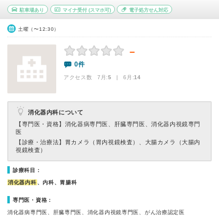
駐車場あり
マイナ受付
(スマホ可)
電子処方せん対応
土曜（〜12:30）
－
0件
アクセス数 7月:
5
| 6月:
14
消化器内科について
【専門医・資格】
消化器病専門医、肝臓専門医、消化器内視鏡専門
医
【診療・治療法】
胃カメラ（胃内視鏡検査）、大腸カメラ（大腸内
視鏡検査）
診療科目：
消化器内科
、内科、胃腸科
専門医・資格：
消化器病専門医、肝臓専門医、消化器内視鏡専門医、がん治療認定医