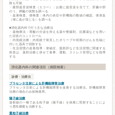
除も可能
・腹部超音波検査（エコー）：お腹に超音波を当てて、肝臓や胆
のう、膵臓の状態を調べる
・血液検査、便検査：体内の炎症や肝機能の数値の確認、便潜血
（便に血が混じる）を調べる
■消化器内科で行う主な治療法
・薬物療法：胃酸の分泌を抑える薬や整腸剤、抗菌薬などを用い
た症状のコントロール
・内視鏡治療：内視鏡で発見したポリープや初期のがんを先端に
付いた器具で切除する
・生活習慣の改善指導：便秘症、脂肪肝など生活習慣に関連する
疾患は、薬剤治療と併せて食事、運動、ストレス管理などを指導
する
消化器内科の関連項目（病院検索）
診療・治療法
プラセンタ注射による肝機能障害治療
プラセンタ注射による肝機能障害を改善する治療法。肝機能障害
治療の場合のみ保険適用。
陽子線治療
放射線の一種である粒子線（陽子線）を病巣に照射することによ
り悪性腫瘍を治療する。
重粒子線治療