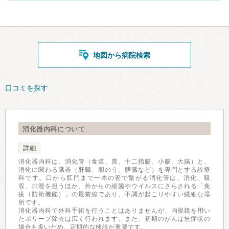
地図から病院検索
口コミを探す
消化器内科について
詳細
消化器内科は、消化管（食道、胃、十二指腸、小腸、大腸）と、
消化に関わる臓器（肝臓、胆のう、膵臓など）を専門とする診療
科です。口から肛門まで一本の管で繋がる消化管は、消化、吸
収、排泄を担うほか、外からの細菌やウイルスにさらされる「免
疫（防衛機能）」の最前線であり、不調が起こりやすい繊細な場
所です。
消化器内科で外科手術を行うことはありませんが、内視鏡を用い
たポリープ除去は広く行われます。また、初期のがんは無症状の
場合も多いため、定期的な検診が重要です。