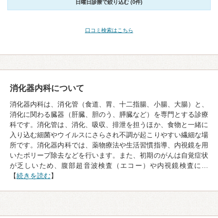
日曜日診療で絞り込む (0件)
口コミ検索はこちら
消化器内科について
消化器内科は、消化管（食道、胃、十二指腸、小腸、大腸）と、
消化に関わる臓器（肝臓、胆のう、膵臓など）を専門とする診療
科です。消化管は、消化、吸収、排泄を担うほか、食物と一緒に
入り込む細菌やウイルスにさらされ不調が起こりやすい繊細な場
所です。消化器内科では、薬物療法や生活習慣指導、内視鏡を用
いたポリープ除去などを行います。また、初期のがんは自覚症状
が乏しいため、腹部超音波検査（エコー）や内視鏡検査に…
【
続きを読む
】