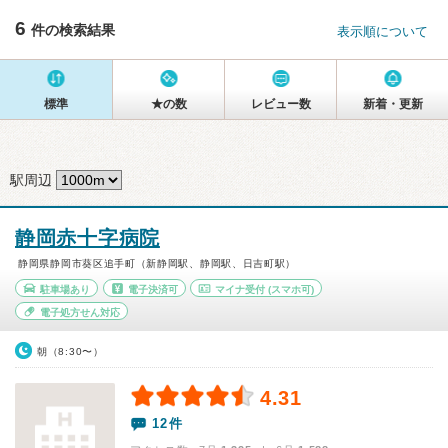
6
件の検索結果
表示順について
標準
★の数
レビュー数
新着・更新
駅周辺
静岡赤十字病院
静岡県静岡市葵区追手町（新静岡駅、静岡駅、日吉町駅）
駐車場あり
電子決済可
マイナ受付
(スマホ可)
電子処方せん対応
朝（8:30〜）
4.31
12件