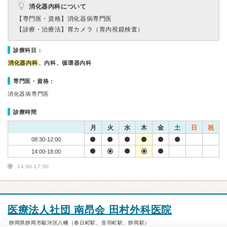
消化器内科について
【専門医・資格】
消化器病専門医
【診療・治療法】
胃カメラ（胃内視鏡検査）
診療科目：
消化器内科
、内科、循環器内科
専門医・資格：
消化器病専門医
診療時間
月
火
水
木
金
土
日
祝
08:30-12:00
14:00-18:00
14:00-17:00
医療法人社団 南昂会 田村外科医院
静岡県静岡市駿河区八幡（春日町駅、音羽町駅、静岡駅）