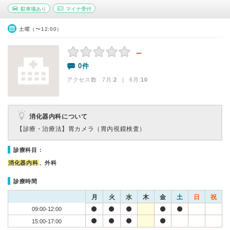
駐車場あり
マイナ受付
土曜（〜12:00）
－
0件
アクセス数 7月:
2
| 6月:
10
消化器内科について
【診療・治療法】
胃カメラ（胃内視鏡検査）
診療科目：
消化器内科
、外科
診療時間
月
火
水
木
金
土
日
祝
09:00-12:00
15:00-17:00