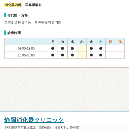
消化器内科
、耳鼻咽喉科
専門医・資格：
気管食道科専門医、耳鼻咽喉科専門医
診療時間
月
火
水
木
金
土
日
祝
09:00-12:00
13:00-18:00
静岡消化器クリニック
静岡県静岡市葵区鷹匠（新静岡駅、日吉町駅、静岡駅）