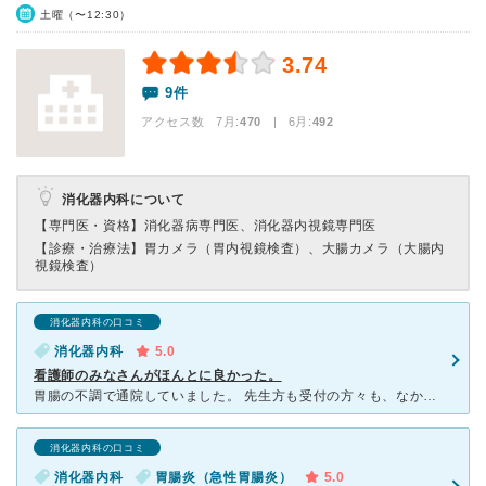
土曜（〜12:30）
3.74
9件
アクセス数 7月:
470
| 6月:
492
消化器内科について
【専門医・資格】
消化器病専門医、消化器内視鏡専門医
【診療・治療法】
胃カメラ（胃内視鏡検査）、大腸カメラ（大腸内
視鏡検査）
消化器内科の口コミ
消化器内科
5.0
看護師のみなさんがほんとに良かった。
胃腸の不調で通院していました。 先生方も受付の方々も、なかでもとくに看護師のみなさんがきびきびと動いていらして、でも優しくて頼りがいがありそうでホッとする気持ちにさせてくれます。何度も通院し、検査も
消化器内科の口コミ
消化器内科
胃腸炎（急性胃腸炎）
5.0