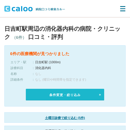
日吉町駅周辺の消化器内科の病院・クリニッ
ク
口コミ・評判
（6件）
6件の医療機関が見つかりました
エリア・駅
日吉町駅 (1000m)
診療科目
消化器内科
名称
なし
詳細条件
なし (曜日や時間帯を指定できます)
条件変更・絞り込み
土曜日診療で絞り込む (5件)