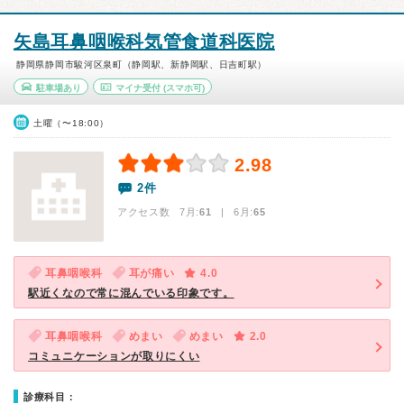
矢島耳鼻咽喉科気管食道科医院
静岡県静岡市駿河区泉町（静岡駅、新静岡駅、日吉町駅）
駐車場あり
マイナ受付
(スマホ可)
土曜（〜18:00）
2.98
2件
アクセス数 7月:
61
| 6月:
65
耳鼻咽喉科
耳が痛い
4.0
駅近くなので常に混んでいる印象です。
耳鼻咽喉科
めまい
めまい
2.0
コミュニケーションが取りにくい
診療科目：