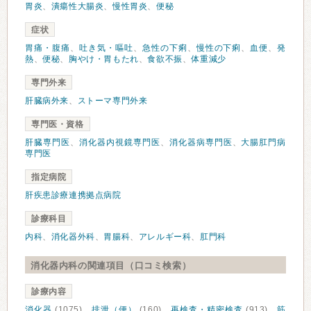
胃炎
、
潰瘍性大腸炎
、
慢性胃炎
、
便秘
症状
胃痛・腹痛
、
吐き気・嘔吐
、
急性の下痢
、
慢性の下痢
、
血便
、
発
熱
、
便秘
、
胸やけ・胃もたれ
、
食欲不振
、
体重減少
専門外来
肝臓病外来
、
ストーマ専門外来
専門医・資格
肝臓専門医
、
消化器内視鏡専門医
、
消化器病専門医
、
大腸肛門病
専門医
指定病院
肝疾患診療連携拠点病院
診療科目
内科
、
消化器外科
、
胃腸科
、
アレルギー科
、
肛門科
消化器内科の関連項目（口コミ検索）
診療内容
消化器
(1075)、
排泄（便）
(160)、
再検査・精密検査
(913)、
筋