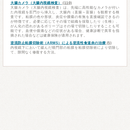
大腸カメラ（大腸内視鏡検査）
(110)
大腸カメラ（大腸内視鏡検査）は、先端に高性能なカメラが付い
た内視鏡を肛門から挿入し、大腸内（直腸～盲腸）を観察する検
査です。粘膜の色や形状、炎症や腫瘍の有無を直接確認できるの
が特徴です。必要に応じてその場で組織を採取したり（生検）、
がん化の恐れがあるポリープはその場で切除したりすることも可
能です。血便や腹痛などの症状がある場合、健康診断で異常を指
摘された場合などは健康保険が適用されます。
逆流防止粘膜切除術（ARMS）による逆流性食道炎の治療
(5)
内視鏡下において緩んだ噴門部の粘膜を粘膜切除術により切除し
て、隙間なく修復する方法。