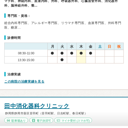
マチ科、神経内科、血液内科、外科、呼吸器外科、心臓血管外科、消化器外
科、脳神経外科、整…
専門医・資格：
総合内科専門医、アレルギー専門医、リウマチ専門医、血液専門医、外科専門
医、糖尿…
診療時間
月
火
水
木
金
土
日
祝
08:30-11:00
13:30-15:00
治療実績
この病院の治療実績を見る
田中消化器科クリニック
静岡県静岡市葵区音羽町（音羽町駅、日吉町駅、春日町駅）
駐車場あり
電子決済可
マイナ受付
(スマホ可)