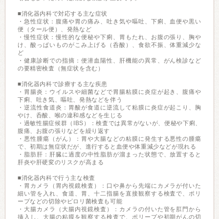
■消化器内科で対応する主な症状
・急性症状：腹痛や胃の痛み、吐き気や嘔吐、下痢、血便や黒い
便（タール便）、発熱など
・慢性症状：慢性的な便秘や下痢、胃もたれ、お腹の張り、胸や
け、酸っぱいものがこみ上げる（呑酸）、食欲不振、体重減少な
ど
・健康診断での指摘：便潜血陽性、肝機能の異常、がん検診など
の要精密検査（無症状を含む）
■消化器内科で診療する主な疾患
・胃腸炎：ウイルスや細菌などで胃腸粘膜に炎症が起き、腹痛や
下痢、吐き気、嘔吐、発熱などを伴う
・逆流性食道炎：胃酸が食道に逆流して粘膜に炎症が起こり、胸
やけ、呑酸、喉の違和感などを生じる
・過敏性腸症候群（IBS）：検査では異常がないが、便秘や下痢、
腹痛、お腹の張りなどを繰り返す
・悪性腫瘍（がん）：胃や大腸などの粘膜に発生する悪性の腫瘍
で、初期は無症状だが、進行すると血便や体重減少などが現れる
・脂肪肝：肝臓に過度の中性脂肪が溜まった状態で、放置すると
肝炎や肝硬変のリスクが高まる
■消化器内科で行う主な検査
・胃カメラ（胃内視鏡検査）：口や鼻から先端にカメラが付いた
細い管を入れ、食道、胃、十二指腸を直接観察する検査で、ポリ
ープなどの切除やピロリ菌検査も可能
・大腸カメラ（大腸内視鏡検査）：カメラの付いた管を肛門から
挿入し、大腸の粘膜を観察する検査で、ポリープや初期がんの切