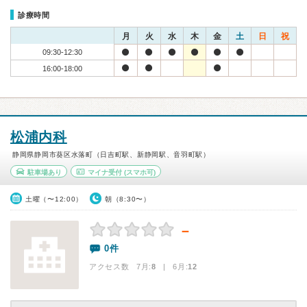
診療時間
月
火
水
木
金
土
日
祝
09:30-12:30
16:00-18:00
松浦内科
静岡県静岡市葵区水落町（日吉町駅、新静岡駅、音羽町駅）
駐車場あり
マイナ受付
(スマホ可)
土曜（〜12:00）
朝（8:30〜）
－
0件
アクセス数 7月:
8
| 6月:
12