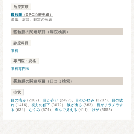
治療実績
霰粒腫
（DPC治療実績）
眼瞼、涙器、眼窩の疾患
霰粒腫の関連項目（病院検索）
診療科目
眼科
専門医・資格
眼科専門医
霰粒腫の関連項目（口コミ検索）
症状
目の痛み
(2307)、
目が赤い
(2497)、
目のかゆみ
(3237)、
目の疲
れ
(1416)、
視力の低下
(3072)、
涙が出る
(683)、
目がチラチラす
る
(634)、
むくみ
(674)、
歪んで見える
(411)、
けが
(5553)