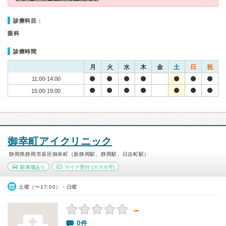
診療科目：
眼科
診療時間
月
火
水
木
金
土
日
祝
11:00-14:00
15:00-19:00
御幸町アイクリニック
静岡県静岡市葵区御幸町（新静岡駅、静岡駅、日吉町駅）
駐車場あり
マイナ受付
(スマホ可)
土曜（〜17:00）・日曜
－
0件