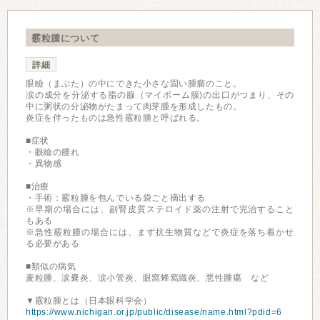
霰粒腫について
詳細
眼瞼（まぶた）の中にできた小さな固い腫瘤のこと。
涙の成分を分泌する脂の腺（マイボーム腺)の出口がつまり、その
中に粥状の分泌物がたまって肉芽腫を形成したもの。
炎症を伴ったものは急性霰粒腫と呼ばれる。
■症状
・眼瞼の腫れ
・異物感
■治療
・手術：霰粒腫を包んでいる袋ごと摘出する
※早期の場合には、副腎皮質ステロイド薬の注射で完治すること
もある
※急性霰粒腫の場合には、まず抗生物質などで炎症を落ち着かせ
る必要がある
■類似の病気
麦粒腫、涙嚢炎、涙小管炎、眼窩蜂窩織炎、悪性腫瘍 など
▼霰粒腫とは（日本眼科学会）
https://www.nichigan.or.jp/public/disease/name.html?pdid=6