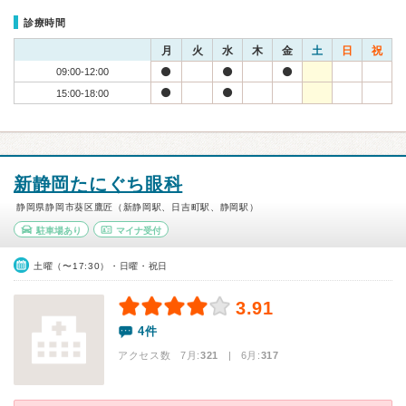
診療時間
月
火
水
木
金
土
日
祝
09:00-12:00
15:00-18:00
新静岡たにぐち眼科
静岡県静岡市葵区鷹匠（新静岡駅、日吉町駅、静岡駅）
駐車場あり
マイナ受付
土曜（〜17:30）・日曜・祝日
3.91
4件
アクセス数 7月:
321
| 6月:
317