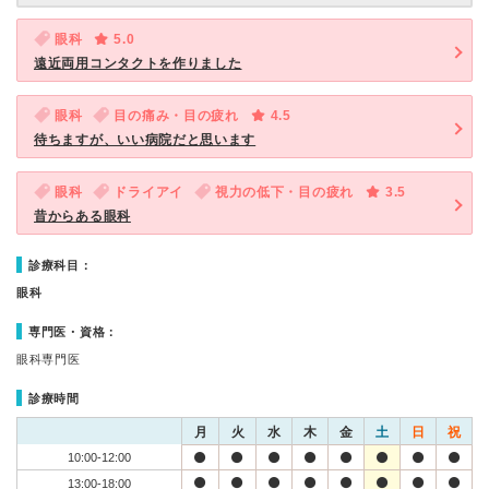
眼科
5.0
遠近両用コンタクトを作りました
眼科
目の痛み・目の疲れ
4.5
待ちますが、いい病院だと思います
眼科
ドライアイ
視力の低下・目の疲れ
3.5
昔からある眼科
診療科目：
眼科
専門医・資格：
眼科専門医
診療時間
月
火
水
木
金
土
日
祝
10:00-12:00
13:00-18:00