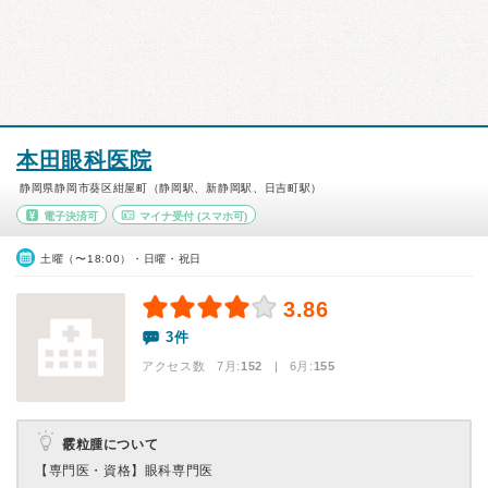
本田眼科医院
静岡県静岡市葵区紺屋町（静岡駅、新静岡駅、日吉町駅）
電子決済可
マイナ受付
(スマホ可)
土曜（〜18:00）・日曜・祝日
3.86
3件
アクセス数 7月:
152
| 6月:
155
霰粒腫について
【専門医・資格】
眼科専門医