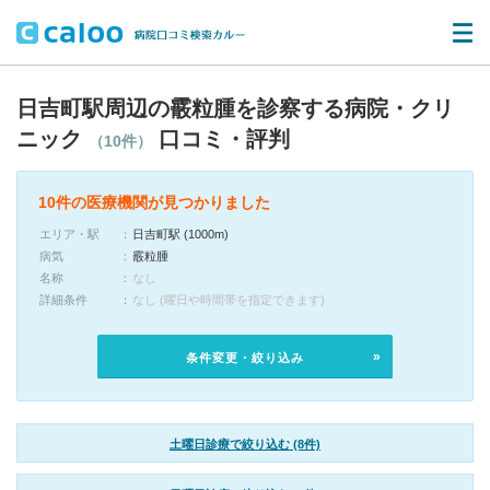
日吉町駅周辺の霰粒腫を診察する病院・クリ
ニック
口コミ・評判
（10件）
10件の医療機関が見つかりました
エリア・駅
日吉町駅 (1000m)
病気
霰粒腫
名称
なし
詳細条件
なし (曜日や時間帯を指定できます)
条件変更・絞り込み
土曜日診療で絞り込む (8件)