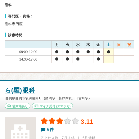
眼科
専門医・資格：
眼科専門医
診療時間
月
火
水
木
金
土
日
祝
09:00-12:00
14:30-17:00
ら(羅)眼科
静岡県静岡市駿河区南町（静岡駅、新静岡駅、日吉町駅）
駐車場あり
マイナ受付
(スマホ可)
3.11
6件
アクセス数 7月:
446
| 6月:
545