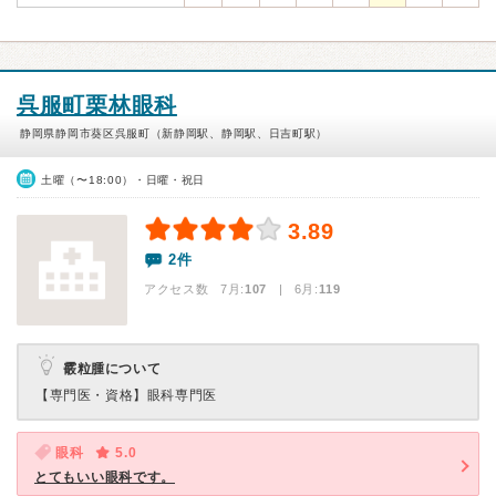
呉服町栗林眼科
静岡県静岡市葵区呉服町（新静岡駅、静岡駅、日吉町駅）
土曜（〜18:00）・日曜・祝日
3.89
2件
アクセス数 7月:
107
| 6月:
119
霰粒腫について
【専門医・資格】
眼科専門医
眼科
5.0
とてもいい眼科です。