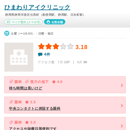
ひまわりアイクリニック
静岡県静岡市葵区伝馬町（新静岡駅、静岡駅、日吉町駅）
マイナ受付
(スマホ可)
女医在籍
土曜（〜19:00）・日曜・祝日
3.18
4件
アクセス数 7月:
107
| 6月:
80
眼科
視力の低下
4.0
待ち時間は長いけど
眼科
3.5
中央コンタクトに併設する眼科
眼科
3.0
アクセスや診療日等便利です