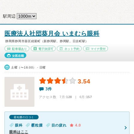
駅周辺
医療法人社団葵月会 いまむら眼科
静岡県静岡市葵区紺屋町（新静岡駅、静岡駅、日吉町駅）
駐車場あり
電子決済可
ネット予約
マイナ受付
女医在籍
土曜（〜16:00）・日曜
3.54
3件
アクセス数 7月:
128
| 6月:
157
霰粒腫の口コミ
眼科
霰粒腫
目の疲れ
4.0
眼科はここ