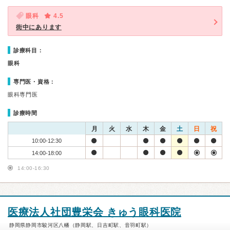
眼科
4.5
街中にあります
診療科目：
眼科
専門医・資格：
眼科専門医
診療時間
月
火
水
木
金
土
日
祝
10:00-12:30
14:00-18:00
14:00-16:30
医療法人社団豊栄会 きゅう眼科医院
静岡県静岡市駿河区八幡（静岡駅、日吉町駅、音羽町駅）