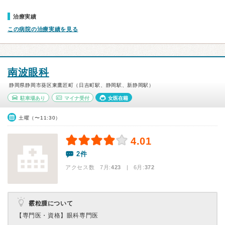
治療実績
この病院の治療実績を見る
南波眼科
静岡県静岡市葵区東鷹匠町（日吉町駅、静岡駅、新静岡駅）
駐車場あり
マイナ受付
女医在籍
土曜（〜11:30）
4.01
2件
アクセス数 7月:
423
| 6月:
372
霰粒腫について
【専門医・資格】
眼科専門医