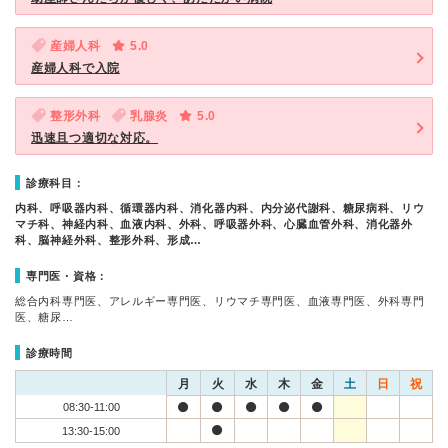
産婦人科
5.0
産婦人科で入院
整形外科
乳腺炎
5.0
迅速且つ適切な対応。
診療科目：
内科、呼吸器内科、循環器内科、消化器内科、内分泌代謝科、糖尿病科、リウ
マチ科、神経内科、血液内科、外科、呼吸器外科、心臓血管外科、消化器外
科、脳神経外科、整形外科、形成…
専門医・資格：
総合内科専門医、アレルギー専門医、リウマチ専門医、血液専門医、外科専門
医、糖尿…
診療時間
月
火
水
木
金
土
日
祝
08:30-11:00
13:30-15:00