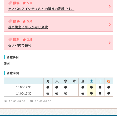
眼科
5.0
セノバのアイシティさんの隣接の眼科です。
眼科
5.0
視力検査に引っかかり来院
眼科
3.5
セノバ内で便利
診療科目：
眼科
診療時間
月
火
水
木
金
土
日
祝
10:00-12:30
14:00-17:30
15:00-18:30
16:00-18:30