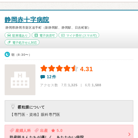
静岡赤十字病院
静岡県静岡市葵区追手町（新静岡駅、静岡駅、日吉町駅）
駐車場あり
電子決済可
マイナ受付
(スマホ可)
電子処方せん対応
朝（8:30〜）
4.31
12件
アクセス数 7月:
1,325
| 6月:
1,588
霰粒腫について
【専門医・資格】
眼科専門医
産婦人科
出産
5.0
助産師さんたちが優しく、あたたかい病院