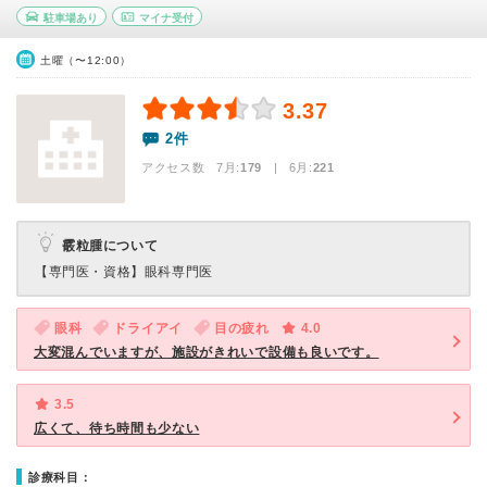
駐車場あり
マイナ受付
土曜（〜12:00）
3.37
2件
アクセス数 7月:
179
| 6月:
221
霰粒腫について
【専門医・資格】
眼科専門医
眼科
ドライアイ
目の疲れ
4.0
大変混んでいますが、施設がきれいで設備も良いです。
3.5
広くて、待ち時間も少ない
診療科目：