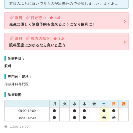
右目のふちに白いできものが出来たので受診しました。よくある脂肪のかたまりよりも大きく、痛みがなかったので2ヶ月ほどそのままにしておいたら腫れて痛みも出てきてしまっていました。 街中にある眼科
眼科
目が赤い
4.0
先生は優しく診察予約も出来るようになり便利に！
眼科
視力の低下
3.5
眼科医療にかかるなら良いと思う
診療科目：
眼科
専門医・資格：
形成外科専門医
診療時間
月
火
水
木
金
土
日
祝
09:00-12:00
15:00-18:30
13:00-16:00