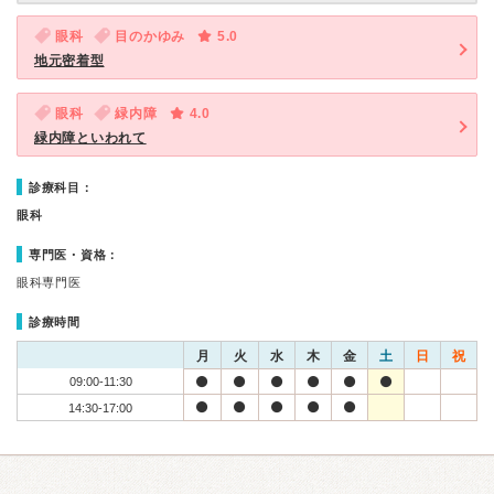
眼科
目のかゆみ
5.0
地元密着型
眼科
緑内障
4.0
緑内障といわれて
診療科目：
眼科
専門医・資格：
眼科専門医
診療時間
月
火
水
木
金
土
日
祝
09:00-11:30
14:30-17:00