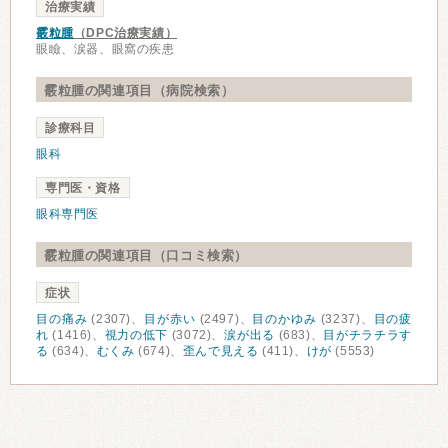
治療実績
霰粒腫
（DPC治療実績）
眼瞼、涙器、眼窩の疾患
霰粒腫の関連項目（病院検索）
診療科目
眼科
専門医・資格
眼科専門医
霰粒腫の関連項目（口コミ検索）
症状
目の痛み
(2307)、
目が赤い
(2497)、
目のかゆみ
(3237)、
目の疲
れ
(1416)、
視力の低下
(3072)、
涙が出る
(683)、
目がチラチラす
る
(634)、
むくみ
(674)、
歪んで見える
(411)、
けが
(5553)