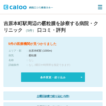
吉原本町駅周辺の霰粒腫を診察する病院・ク
リニック
口コミ・評判
（5件）
5件の医療機関が見つかりました
エリア・駅
吉原本町駅 (1000m)
病気
霰粒腫
名称
なし
詳細条件
なし (曜日や時間帯を指定できます)
条件変更・絞り込み
土曜日診療で絞り込む (5件)