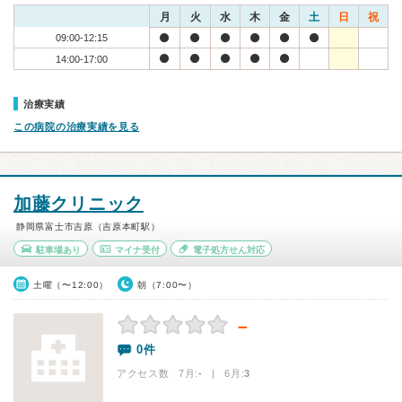
月
火
水
木
金
土
日
祝
09:00-12:15
14:00-17:00
治療実績
この病院の治療実績を見る
加藤クリニック
静岡県富士市吉原（吉原本町駅）
駐車場あり
マイナ受付
電子処方せん対応
土曜（〜12:00）
朝（7:00〜）
－
0件
アクセス数 7月:
-
| 6月:
3