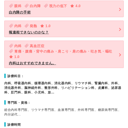
眼科
白内障
視力の低下
4.0
白内障の手術
内科
発熱
1.0
報連相できないのかな？
内科
高血圧症
胃痛・腹痛・背中の痛み・肩こり・肩の痛み・吐き気・嘔吐
1.0
内科はおすすめできません。
診療科目：
内科、呼吸器内科、循環器内科、消化器内科、リウマチ科、腎臓内科、外科、
消化器外科、脳神経外科、整形外科、リハビリテーション科、皮膚科、泌尿器
科、肛門科、眼科、小児科、放…
専門医・資格：
総合内科専門医、リウマチ専門医、血液専門医、外科専門医、糖尿病専門医、
内分泌代…
診療時間