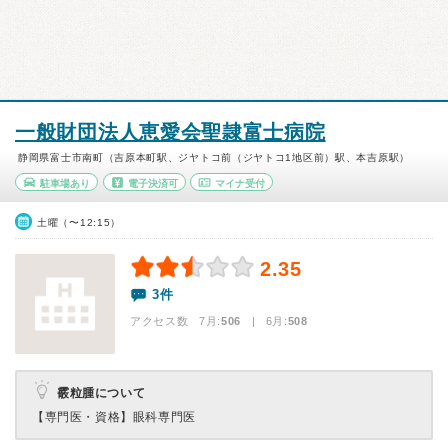
一般財団法人恵愛会聖隷富士病院
静岡県富士市南町（吉原本町駅、ジヤトコ前（ジヤトコ1地区前）駅、本吉原駅）
駐車場あり
電子決済可
マイナ受付
土曜（〜12:15）
2.35
3件
アクセス数 7月:
506
| 6月:
508
霰粒腫について
【専門医・資格】
眼科専門医