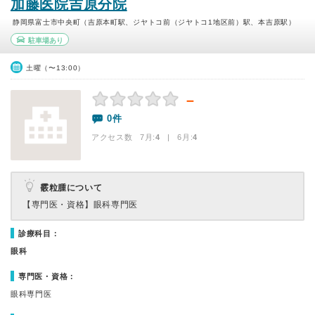
加藤医院吉原分院
静岡県富士市中央町（吉原本町駅、ジヤトコ前（ジヤトコ1地区前）駅、本吉原駅）
駐車場あり
土曜（〜13:00）
－
0件
アクセス数 7月:
4
| 6月:
4
霰粒腫について
【専門医・資格】
眼科専門医
診療科目：
眼科
専門医・資格：
眼科専門医