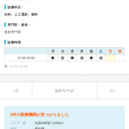
診療科目：
内科、人工透析、眼科
専門医・資格：
透析専門医
診療時間
月
火
水
木
金
土
日
祝
07:00-18:00
07:00-12:00
«前
1/1ページ
次»
5件の医療機関が見つかりました
エリア・駅
吉原本町駅 (1000m)
病気
霰粒腫