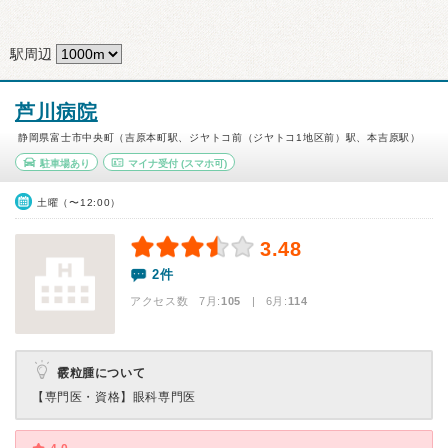
駅周辺
芦川病院
静岡県富士市中央町（吉原本町駅、ジヤトコ前（ジヤトコ1地区前）駅、本吉原駅）
駐車場あり
マイナ受付
(スマホ可)
土曜（〜12:00）
3.48
2件
アクセス数 7月:
105
| 6月:
114
霰粒腫について
【専門医・資格】
眼科専門医