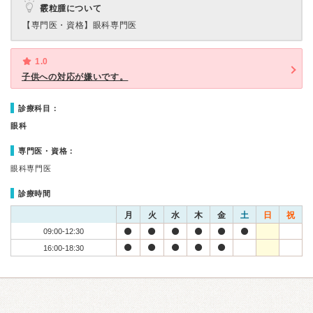
霰粒腫について
【専門医・資格】
眼科専門医
1.0
子供への対応が嫌いです。
診療科目：
眼科
専門医・資格：
眼科専門医
診療時間
月
火
水
木
金
土
日
祝
09:00-12:30
16:00-18:30