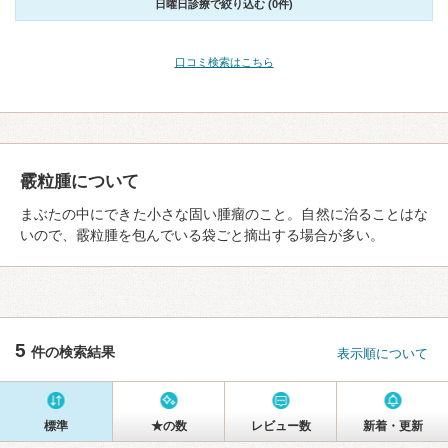
日曜日診療で絞り込む (0件)
口コミ検索はこちら
霰粒腫について
まぶたの中にできた小さな固い腫瘤のこと。自然に治ることはな
いので、霰粒腫を包んでいる袋ごと摘出する場合が多い。
5
件の検索結果
表示順について
標準
★の数
レビュー数
新着・更新