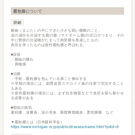
霰粒腫について
詳細
眼瞼（まぶた）の中にできた小さな固い腫瘤のこと。
涙の成分を分泌する脂の腺（マイボーム腺)の出口がつまり、その
中に粥状の分泌物がたまって肉芽腫を形成したもの。
炎症を伴ったものは急性霰粒腫と呼ばれる。
■症状
・眼瞼の腫れ
・異物感
■治療
・手術：霰粒腫を包んでいる袋ごと摘出する
※早期の場合には、副腎皮質ステロイド薬の注射で完治すること
もある
※急性霰粒腫の場合には、まず抗生物質などで炎症を落ち着かせ
る必要がある
■類似の病気
麦粒腫、涙嚢炎、涙小管炎、眼窩蜂窩織炎、悪性腫瘍 など
▼霰粒腫とは（日本眼科学会）
https://www.nichigan.or.jp/public/disease/name.html?pdid=6