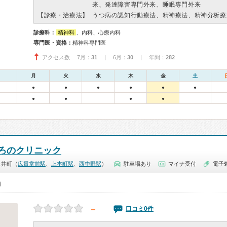
来、発達障害専門外来、睡眠専門外来
【診療・治療法】
うつ病の認知行動療法、精神療法、精神分析療
診療科：
精神科
、内科、心療内科
専門医・資格：
精神科専門医
アクセス数 7月：
31
| 6月：
30
| 年間：
282
月
火
水
木
金
土
●
●
●
●
●
●
●
●
●
●
ろのクリニック
星井町（
広貫堂前駅
、
上本町駅
、
西中野駅
）
駐車場あり
マイナ受付
電子
0）
－
口コミ0件