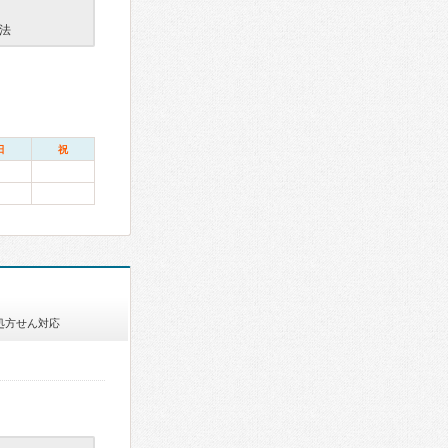
法
日
祝
処方せん対応