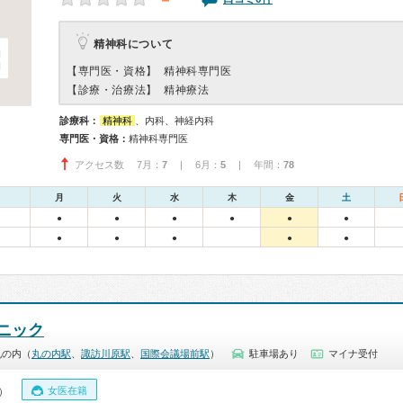
－
精神科について
【専門医・資格】
精神科専門医
【診療・治療法】
精神療法
診療科：
精神科
、内科、神経内科
専門医・資格：
精神科専門医
アクセス数 7月：
7
| 6月：
5
| 年間：
78
月
火
水
木
金
土
●
●
●
●
●
●
●
●
●
●
●
ニック
丸の内（
丸の内駅
、
諏訪川原駅
、
国際会議場前駅
）
駐車場あり
マイナ受付
女医在籍
0）