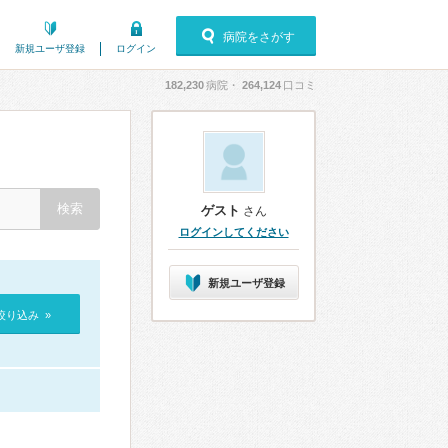
病院をさがす
新規ユーザ登録
ログイン
182,230
病院・
264,124
口コミ
ゲスト
さん
ログインしてください
新規ユーザ登録
絞り込み »