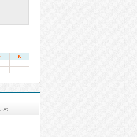
日
祝
ホ可)