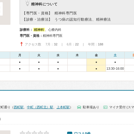
精神科について
【専門医・資格】
精神科専門医
【診療・治療法】
うつ病の認知行動療法、精神療法
診療科：
精神科
、心療内科
専門医・資格：
精神科専門医
アクセス数 7月：
32
| 6月：
22
| 年間：
188
月
火
水
木
金
土
●
●
●
●
●
13:30-16:00
●
●
●
●
室町通り（
西町駅
、
中町（西町北）駅
、
上本町駅
）
駐車場あり
マイナ受付 (スマ
0）
口コミ0件