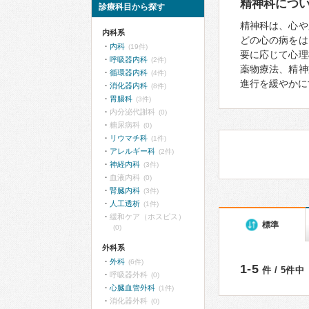
精神科につ
診療科目から探す
精神科は、心や
内科系
どの心の病をは
内科
(19件)
要に応じて心理
呼吸器内科
(2件)
薬物療法、精神
循環器内科
(4件)
進行を緩やかに
消化器内科
(8件)
胃腸科
(3件)
内分泌代謝科
(0)
糖尿病科
(0)
リウマチ科
(1件)
アレルギー科
(2件)
神経内科
(3件)
血液内科
(0)
腎臓内科
(3件)
人工透析
(1件)
緩和ケア（ホスピス）
標準
(0)
外科系
外科
(6件)
1-5
件 / 5件中
呼吸器外科
(0)
心臓血管外科
(1件)
消化器外科
(0)