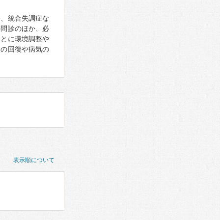
害、統合失調症な
の問診のほか、必
もとに環境調整や
状の回復や病気の
表示順について