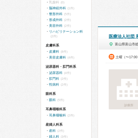
乳腺科
(0)
脳神経外科
(1件)
整形外科
(5件)
形成外科
(2件)
美容外科
(2件)
リハビリテーション科
医療法人社団 
(2件)
富山県富山市
皮膚科系
皮膚科
(8件)
土曜（〜17:0
美容皮膚科
(4件)
泌尿器科・肛門科系
泌尿器科
(4件)
肛門科
(2件)
性病科
(2件)
眼科系
眼科
(5件)
診療所
耳鼻咽喉科系
耳鼻咽喉科
(2件)
産婦人科系
産科
(2件)
婦人科
(3件)