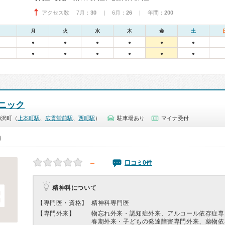
アクセス数 7月：
30
| 6月：
26
| 年間：
200
月
火
水
木
金
土
●
●
●
●
●
●
●
●
●
●
●
●
ニック
梅沢町（
上本町駅
、
広貫堂前駅
、
西町駅
）
駐車場あり
マイナ受付
0）
－
口コミ0件
精神科について
【専門医・資格】
精神科専門医
【専門外来】
物忘れ外来・認知症外来、アルコール依存症専
春期外来・子どもの発達障害専門外来、薬物依