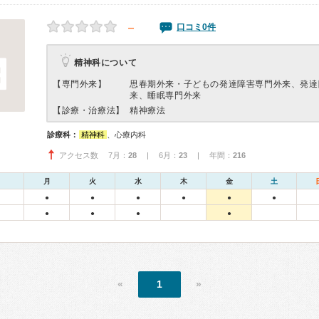
－
口コミ0件
精神科について
【専門外来】
思春期外来・子どもの発達障害専門外来、発達
来、睡眠専門外来
【診療・治療法】
精神療法
診療科：
精神科
、心療内科
アクセス数 7月：
28
| 6月：
23
| 年間：
216
月
火
水
木
金
土
●
●
●
●
●
●
●
●
●
●
«
1
»