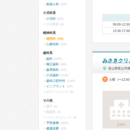
産婦人科
(2件)
小児科系
小児科
(2件)
小児外科
(0)
09:00-12:30
13:30-17:00
精神科系
精神科
(5件)
心療内科
(4件)
歯科系
歯科
(28件)
みさきクリ
矯正歯科
(9件)
富山県富山市
歯周病科
(1件)
小児歯科
(14件)
土曜（〜12:0
歯科口腔外科
(13件)
インプラント
(1件)
ホワイトニング
(0)
その他
漢方
(0)
救急科
(0)
ペインクリニック
(0)
予防接種
(29件)
診療所
健康診断
(1件)