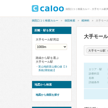
病院口コミ検索カルー - 大手モール駅
病院口コミ検索カルー
病院検索
精神科
大手モー
距離・駅を変更
大手モー
大手モール駅周辺
大手モール駅
路線から駅を選ぶ
大手モール駅
富山地鉄富山都心線【３
エリア・駅
系統(環状線)】
診療科目
名称
詳細条件
地図から検索
地図から病院を探す