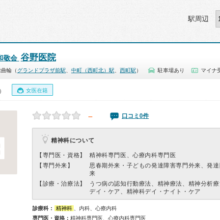
駅周辺
谷野医院
和敬会
総曲輪（
グランドプラザ前駅
、
中町（西町北）駅
、
西町駅
）
駐車場あり
マイナ受
女医在籍
0）
－
口コミ0件
精神科について
【専門医・資格】
精神科専門医、心療内科専門医
【専門外来】
思春期外来・子どもの発達障害専門外来、発達
来
【診療・治療法】
うつ病の認知行動療法、精神療法、精神分析療
デイ・ケア、精神科デイ・ナイト・ケア
診療科：
精神科
、内科、心療内科
専門医・資格：
精神科専門医、心療内科専門医