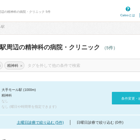
周辺の精神科の病院・クリニック 5件
Calooとは
ル駅
ル駅周辺の精神科の病院・クリニック
（5件）
×
×
精神科
大手モール駅 (1000m)
精神科
条件変更・
なし
なし (曜日や時間帯を指定できます)
土曜日診療で絞り込む (5件)
日曜日診療で絞り込む (0件)