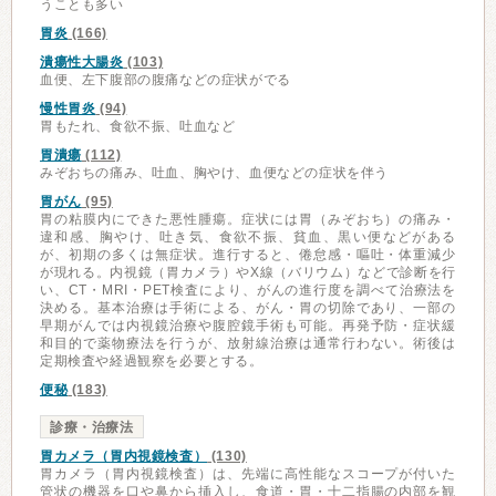
うことも多い
胃炎
(166)
潰瘍性大腸炎
(103)
血便、左下腹部の腹痛などの症状がでる
慢性胃炎
(94)
胃もたれ、食欲不振、吐血など
胃潰瘍
(112)
みぞおちの痛み、吐血、胸やけ、血便などの症状を伴う
胃がん
(95)
胃の粘膜内にできた悪性腫瘍。症状には胃（みぞおち）の痛み・
違和感、胸やけ、吐き気、食欲不振、貧血、黒い便などがある
が、初期の多くは無症状。進行すると、倦怠感・嘔吐・体重減少
が現れる。内視鏡（胃カメラ）やX線（バリウム）などで診断を行
い、CT・MRI・PET検査により、がんの進行度を調べて治療法を
決める。基本治療は手術による、がん・胃の切除であり、一部の
早期がんでは内視鏡治療や腹腔鏡手術も可能。再発予防・症状緩
和目的で薬物療法を行うが、放射線治療は通常行わない。術後は
定期検査や経過観察を必要とする。
便秘
(183)
診療・治療法
胃カメラ（胃内視鏡検査）
(130)
胃カメラ（胃内視鏡検査）は、先端に高性能なスコープが付いた
管状の機器を口や鼻から挿入し、食道・胃・十二指腸の内部を観