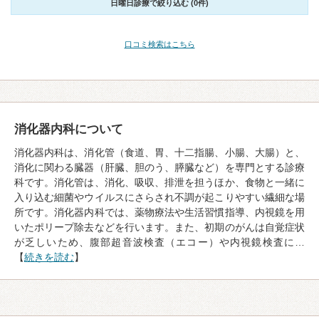
日曜日診療で絞り込む (0件)
口コミ検索はこちら
消化器内科について
消化器内科は、消化管（食道、胃、十二指腸、小腸、大腸）と、
消化に関わる臓器（肝臓、胆のう、膵臓など）を専門とする診療
科です。消化管は、消化、吸収、排泄を担うほか、食物と一緒に
入り込む細菌やウイルスにさらされ不調が起こりやすい繊細な場
所です。消化器内科では、薬物療法や生活習慣指導、内視鏡を用
いたポリープ除去などを行います。また、初期のがんは自覚症状
が乏しいため、腹部超音波検査（エコー）や内視鏡検査に…
【
続きを読む
】