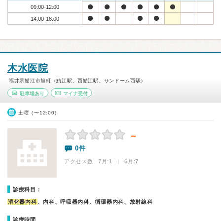
09:00-12:00
14:00-18:00
木水医院
福井県鯖江市旭町（鯖江駅、西鯖江駅、サンドーム西駅）
駐車場あり
マイナ受付
土曜（〜12:00）
－
0件
アクセス数 7月:
1
| 6月:
7
診療科目：
消化器内科
、内科、呼吸器内科、循環器内科、放射線科
診療時間