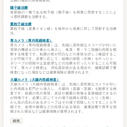
治療の場合のみ保険適用。
陽子線治療
放射線の一種である粒子線（陽子線）を病巣に照射することによ
り悪性腫瘍を治療する。
重粒子線治療
重粒子線（炭素イオン線）を体外から病巣に対して照射する治療
法。
胃カメラ（胃内視鏡検査）
胃カメラ（胃内視鏡検査）は、先端に高性能なスコープが付いた
管状の機器を口や鼻から挿入し、食道・胃・十二指腸の内部を観
察する検査です。粘膜の色や凹凸などの形状を詳しく確認するこ
とが可能です。必要に応じて、組織の採取（生検）を行ったり、
ポリープの切除や止血処理などの治療を行ったりすることも可能
です。胃カメラ検査は、消化器症状がある場合や、健康診断で要
検査になった場合などは健康保険が適用されます。
大腸カメラ（大腸内視鏡検査）
大腸カメラ（大腸内視鏡検査）は、先端に高性能なカメラが付い
た内視鏡を肛門から挿入し、大腸内（直腸～盲腸）を観察する検
査です。粘膜の色や形状、炎症や腫瘍の有無を直接確認できるの
が特徴です。必要に応じてその場で組織を採取したり（生検）、
がん化の恐れがあるポリープはその場で切除したりすることも可
能です。血便や腹痛などの症状がある場合、健康診断で異常を指
摘された場合などは健康保険が適用されます。
病気