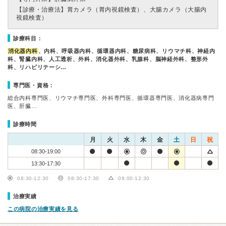
【診療・治療法】
胃カメラ（胃内視鏡検査）、大腸カメラ（大腸内
視鏡検査）
診療科目：
消化器内科
、内科、呼吸器内科、循環器内科、糖尿病科、リウマチ科、神経内
科、腎臓内科、人工透析、外科、消化器外科、乳腺科、脳神経外科、整形外
科、リハビリテーシ…
専門医・資格：
総合内科専門医、リウマチ専門医、外科専門医、循環器専門医、消化器病専門
医、肝臓…
診療時間
月
火
水
木
金
土
日
祝
08:30-19:00
13:30-17:30
08:30-12:30
08:30-17:30
09:00-12:30
治療実績
この病院の治療実績を見る