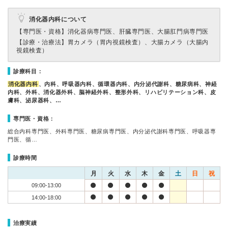
消化器内科について
【専門医・資格】
消化器病専門医、肝臓専門医、大腸肛門病専門医
【診療・治療法】
胃カメラ（胃内視鏡検査）、大腸カメラ（大腸内
視鏡検査）
診療科目：
消化器内科
、内科、呼吸器内科、循環器内科、内分泌代謝科、糖尿病科、神経
内科、外科、消化器外科、脳神経外科、整形外科、リハビリテーション科、皮
膚科、泌尿器科、…
専門医・資格：
総合内科専門医、外科専門医、糖尿病専門医、内分泌代謝科専門医、呼吸器専
門医、循…
診療時間
月
火
水
木
金
土
日
祝
09:00-13:00
14:00-18:00
治療実績