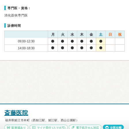
専門医・資格：
消化器病専門医
診療時間
月
火
水
木
金
土
日
祝
09:00-12:30
14:00-18:30
斎藤医院
福井県鯖江市本町（西鯖江駅、鯖江駅、西山公園駅）
駐車場あり
マイナ受付
(スマホ可)
電子処方せん対応
女医在籍