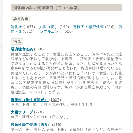
消化器内科の関連項目（口コミ検索）
診療内容
消化器
(1077)、
排泄（便）
(160)、
再検査・精密検査
(916)、
筋
肉・骨
(871)、
インフルエンザ
(510)
病気
逆流性食道炎
(360)
胃酸が逆流することで、食道に炎症を起こし、胸やけやのどの違
和感などの不快な症状が起こる病気。生活習慣の改善や薬物療法
で逆流症状が治まることが多い病気。また、症状が収まったと治
療を中断すると9割が再発すると言われ、炎症を繰り返していると
食道がんになるリスクが高いといわれる「バレット食道」に変化
することもあるため、早期発見・早期治療が望ましい。なお、厳
密には内視鏡で食道粘膜に炎症が見られる場合を「逆流性食道
炎」、炎症の有無に関わらず、胸やけがある場合を総じて「胃食
道逆流症（GERD）」と呼ぶ。
胃腸炎（急性胃腸炎）
(1027)
腹痛、下痢、嘔吐、吐き気を伴い、発熱を生じる
大腸ポリープ
(229)
血便、肛門からの出血（痛みなし）
過敏性腸症候群（IBS）
(179)
慢性の下痢、慢性の便秘、下痢と便秘を繰り返すなど。腹痛を伴