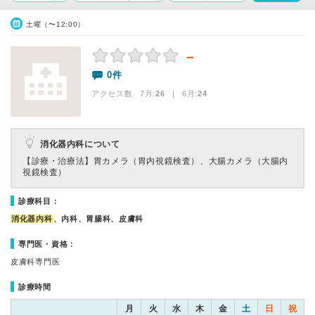
土曜（〜12:00）
－
0件
アクセス数 7月:
26
| 6月:
24
消化器内科について
【診療・治療法】
胃カメラ（胃内視鏡検査）、大腸カメラ（大腸内
視鏡検査）
診療科目：
消化器内科
、内科、胃腸科、皮膚科
専門医・資格：
皮膚科専門医
診療時間
月
火
水
木
金
土
日
祝