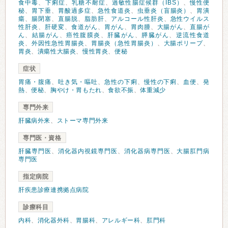
食中毒
、
下痢症
、
乳糖不耐症
、
過敏性腸症候群（IBS）
、
慢性便
秘
、
胃下垂
、
胃酸過多症
、
急性食道炎
、
虫垂炎（盲腸炎）
、
胃潰
瘍
、
腸閉塞
、
直腸脱
、
脂肪肝
、
アルコール性肝炎
、
急性ウイルス
性肝炎
、
肝硬変
、
食道がん
、
胃がん
、
胃肉腫
、
大腸がん
、
直腸が
ん
、
結腸がん
、
癌性腹膜炎
、
肝臓がん
、
膵臓がん
、
逆流性食道
炎
、
外因性急性胃腸炎
、
胃腸炎（急性胃腸炎）
、
大腸ポリープ
、
胃炎
、
潰瘍性大腸炎
、
慢性胃炎
、
便秘
症状
胃痛・腹痛
、
吐き気・嘔吐
、
急性の下痢
、
慢性の下痢
、
血便
、
発
熱
、
便秘
、
胸やけ・胃もたれ
、
食欲不振
、
体重減少
専門外来
肝臓病外来
、
ストーマ専門外来
専門医・資格
肝臓専門医
、
消化器内視鏡専門医
、
消化器病専門医
、
大腸肛門病
専門医
指定病院
肝疾患診療連携拠点病院
診療科目
内科
、
消化器外科
、
胃腸科
、
アレルギー科
、
肛門科