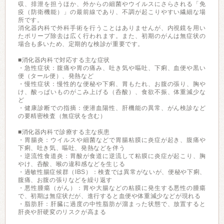
収、排泄を担うほか、外からの細菌やウイルスにさらされる「免
疫（防衛機能）」の最前線であり、不調が起こりやすい繊細な場
所です。
消化器内科で外科手術を行うことはありませんが、内視鏡を用い
たポリープ除去は広く行われます。また、初期のがんは無症状の
場合も多いため、定期的な検診が重要です。
■消化器内科で対応する主な症状
・急性症状：腹痛や胃の痛み、吐き気や嘔吐、下痢、血便や黒い
便（タール便）、発熱など
・慢性症状：慢性的な便秘や下痢、胃もたれ、お腹の張り、胸や
け、酸っぱいものがこみ上げる（呑酸）、食欲不振、体重減少な
ど
・健康診断での指摘：便潜血陽性、肝機能の異常、がん検診など
の要精密検査（無症状を含む）
■消化器内科で診療する主な疾患
・胃腸炎：ウイルスや細菌などで胃腸粘膜に炎症が起き、腹痛や
下痢、吐き気、嘔吐、発熱などを伴う
・逆流性食道炎：胃酸が食道に逆流して粘膜に炎症が起こり、胸
やけ、呑酸、喉の違和感などを生じる
・過敏性腸症候群（IBS）：検査では異常がないが、便秘や下痢、
腹痛、お腹の張りなどを繰り返す
・悪性腫瘍（がん）：胃や大腸などの粘膜に発生する悪性の腫瘍
で、初期は無症状だが、進行すると血便や体重減少などが現れる
・脂肪肝：肝臓に過度の中性脂肪が溜まった状態で、放置すると
肝炎や肝硬変のリスクが高まる