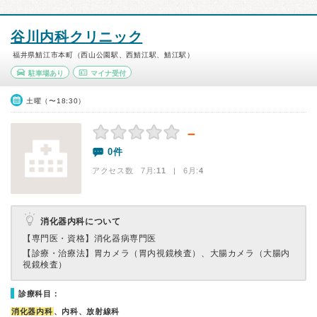
谷川内科クリニック
福井県鯖江市本町（西山公園駅、西鯖江駅、鯖江駅）
駐車場あり
マイナ受付
土曜（〜18:30）
－
0件
アクセス数 7月:
11
| 6月:
4
消化器内科について
【専門医・資格】
消化器病専門医
【診療・治療法】
胃カメラ（胃内視鏡検査）、大腸カメラ（大腸内
視鏡検査）
診療科目：
消化器内科
、内科、放射線科