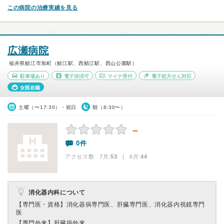
この病院の治療実績を見る
広瀬病院
福井県鯖江市旭町（鯖江駅、西鯖江駅、西山公園駅）
駐車場あり
電子決済可
マイナ受付
電子処方せん対応
女医在籍
土曜（〜17:30）・祝日
朝（8:30〜）
－
0件
アクセス数 7月:
53
| 6月:
44
消化器内科について
【専門医・資格】
消化器病専門医、肝臓専門医、消化器内視鏡専門
医
【専門外来】
肝臓病外来