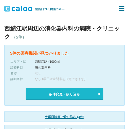
西鯖江駅周辺の消化器内科の病院・クリニッ
ク
（5件）
5件の医療機関が見つかりました
エリア・駅
西鯖江駅 (1000m)
診療科目
消化器内科
名称
なし
詳細条件
なし (曜日や時間帯を指定できます)
条件変更・絞り込み
土曜日診療で絞り込む (4件)