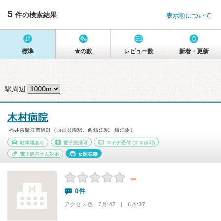
5
件の検索結果
表示順について
標準
★の数
レビュー数
新着・更新
駅周辺
木村病院
福井県鯖江市旭町（西山公園駅、西鯖江駅、鯖江駅）
駐車場あり
電子決済可
マイナ受付
(スマホ可)
電子処方せん対応
女医在籍
－
0件
アクセス数 7月:
47
| 6月:
37