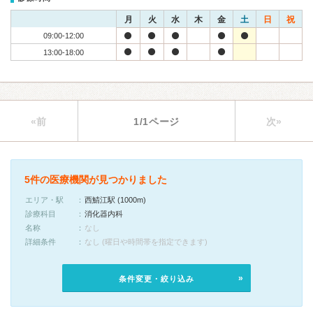
月
火
水
木
金
土
日
祝
09:00-12:00
13:00-18:00
«前
1/1ページ
次»
5件の医療機関が見つかりました
エリア・駅
西鯖江駅 (1000m)
診療科目
消化器内科
名称
なし
詳細条件
なし (曜日や時間帯を指定できます)
条件変更・絞り込み