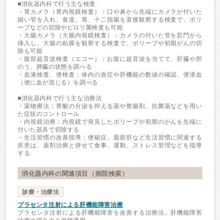
■消化器内科で行う主な検査
・胃カメラ（胃内視鏡検査）：口や鼻から先端にカメラが付いた
細い管を入れ、食道、胃、十二指腸を直接観察する検査で、ポリ
ープなどの切除やピロリ菌検査も可能
・大腸カメラ（大腸内視鏡検査）：カメラの付いた管を肛門から
挿入し、大腸の粘膜を観察する検査で、ポリープや初期がんの切
除も可能
・腹部超音波検査（エコー）：お腹に超音波を当てて、肝臓や胆
のう、膵臓の状態を調べる
・血液検査、便検査：体内の炎症や肝機能の数値の確認、便潜血
（便に血が混じる）を調べる
■消化器内科で行う主な治療法
・薬物療法：胃酸の分泌を抑える薬や整腸剤、抗菌薬などを用い
た症状のコントロール
・内視鏡治療：内視鏡で発見したポリープや初期のがんを先端に
付いた器具で切除する
・生活習慣の改善指導：便秘症、脂肪肝など生活習慣に関連する
疾患は、薬剤治療と併せて食事、運動、ストレス管理などを指導
する
消化器内科の関連項目（病院検索）
診療・治療法
プラセンタ注射による肝機能障害治療
プラセンタ注射による肝機能障害を改善する治療法。肝機能障害