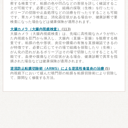
察する検査です。粘膜の色や凹凸などの形状を詳しく確認するこ
とが可能です。必要に応じて、組織の採取（生検）を行ったり、
ポリープの切除や止血処理などの治療を行ったりすることも可能
です。胃カメラ検査は、消化器症状がある場合や、健康診断で要
検査になった場合などは健康保険が適用されます。
大腸カメラ（大腸内視鏡検査）
(113)
大腸カメラ（大腸内視鏡検査）は、先端に高性能なカメラが付い
た内視鏡を肛門から挿入し、大腸内（直腸～盲腸）を観察する検
査です。粘膜の色や形状、炎症や腫瘍の有無を直接確認できるの
が特徴です。必要に応じてその場で組織を採取したり（生検）、
がん化の恐れがあるポリープはその場で切除したりすることも可
能です。血便や腹痛などの症状がある場合、健康診断で異常を指
摘された場合などは健康保険が適用されます。
逆流防止粘膜切除術（ARMS）による逆流性食道炎の治療
(5)
内視鏡下において緩んだ噴門部の粘膜を粘膜切除術により切除し
て、隙間なく修復する方法。