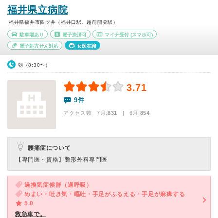
福井県立病院
福井県福井市四ツ井（福井口駅、越前開発駅）
駐車場あり
電子決済可
マイナ受付
(スマホ可)
電子処方せん対応
女医在籍
朝（8:30〜）
3.71
9件
アクセス数 7月:
831
| 6月:
854
腰痛症について
【専門医・資格】
整形外科専門医
過換気症候群（過呼吸）
めまい・吐き気・嘔吐・手足がふるえる・手足が麻痺する
5.0
救急車で。