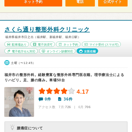
ネット予約
電話
公式サイト
さくら通り整形外科クリニック
福井県福井市日之出（福井駅、新福井駅、福井口駅）
駐車場あり
電子決済可
ネット予約
マイナ受付
(スマホ可)
電子処方せん対応
オンライン診療対応
女医在籍
土曜（〜12:45）
福井市の整形外科。経験豊富な整形外科専門医在籍。理学療法士による
リハビリ。足、膝の痛み。車場50台
4.17
0件
36件
アクセス数 7月:
726
| 6月:
706
腰痛症について