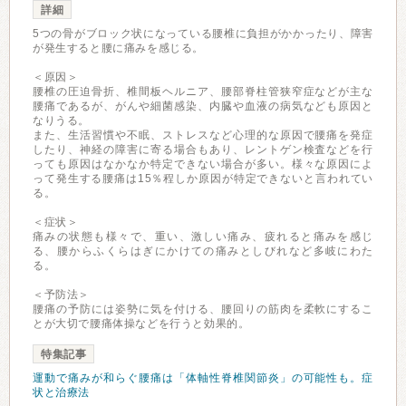
詳細
5つの骨がブロック状になっている腰椎に負担がかかったり、障害
が発生すると腰に痛みを感じる。
＜原因＞
腰椎の圧迫骨折、椎間板ヘルニア、腰部脊柱管狭窄症などが主な
腰痛であるが、がんや細菌感染、内臓や血液の病気なども原因と
なりうる。
また、生活習慣や不眠、ストレスなど心理的な原因で腰痛を発症
したり、神経の障害に寄る場合もあり、レントゲン検査などを行
っても原因はなかなか特定できない場合が多い。様々な原因によ
って発生する腰痛は15％程しか原因が特定できないと言われてい
る。
＜症状＞
痛みの状態も様々で、重い、激しい痛み、疲れると痛みを感じ
る、腰からふくらはぎにかけての痛みとしびれなど多岐にわた
る。
＜予防法＞
腰痛の予防には姿勢に気を付ける、腰回りの筋肉を柔軟にするこ
とが大切で腰痛体操などを行うと効果的。
特集記事
運動で痛みが和らぐ腰痛は「体軸性脊椎関節炎」の可能性も。症
状と治療法