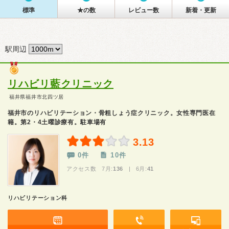
標準
★の数
レビュー数
新着・更新
駅周辺
リハビリ藍クリニック
福井県福井市北四ツ居
福井市のリハビリテーション・骨粗しょう症クリニック。女性専門医在
籍。第2・4土曜診療有。駐車場有
3.13
0件
10件
アクセス数 7月:
136
| 6月:
41
リハビリテーション科