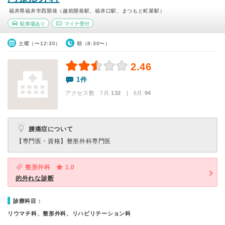
福井県福井市西開発（越前開発駅、福井口駅、まつもと町屋駅）
駐車場あり
マイナ受付
土曜（〜12:30）
朝（8:30〜）
2.46
1件
アクセス数 7月:
132
| 6月:
94
腰痛症について
【専門医・資格】
整形外科専門医
整形外科
1.0
的外れな診断
診療科目：
リウマチ科、整形外科、リハビリテーション科