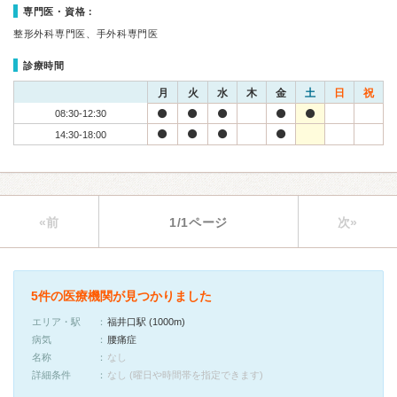
専門医・資格：
整形外科専門医、手外科専門医
診療時間
月
火
水
木
金
土
日
祝
08:30-12:30
14:30-18:00
«前
1/1ページ
次»
5件の医療機関が見つかりました
エリア・駅
福井口駅 (1000m)
病気
腰痛症
名称
なし
詳細条件
なし (曜日や時間帯を指定できます)