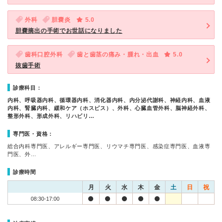
外科
胆嚢炎
5.0
胆嚢摘出の手術でお世話になりました
歯科口腔外科
歯と歯茎の痛み・腫れ・出血
5.0
抜歯手術
診療科目：
内科、呼吸器内科、循環器内科、消化器内科、内分泌代謝科、神経内科、血液
内科、腎臓内科、緩和ケア（ホスピス）、外科、心臓血管外科、脳神経外科、
整形外科、形成外科、リハビリ…
専門医・資格：
総合内科専門医、アレルギー専門医、リウマチ専門医、感染症専門医、血液専
門医、外…
診療時間
月
火
水
木
金
土
日
祝
08:30-17:00