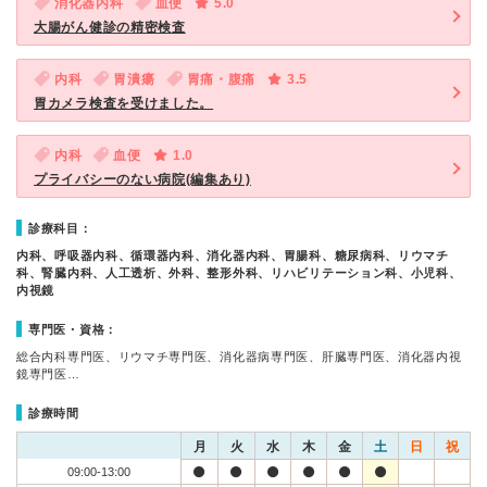
消化器内科
血便
5.0
大腸がん健診の精密検査
内科
胃潰瘍
胃痛・腹痛
3.5
胃カメラ検査を受けました。
内科
血便
1.0
プライバシーのない病院(編集あり)
診療科目：
内科、呼吸器内科、循環器内科、消化器内科、胃腸科、糖尿病科、リウマチ
科、腎臓内科、人工透析、外科、整形外科、リハビリテーション科、小児科、
内視鏡
専門医・資格：
総合内科専門医、リウマチ専門医、消化器病専門医、肝臓専門医、消化器内視
鏡専門医…
診療時間
月
火
水
木
金
土
日
祝
09:00-13:00