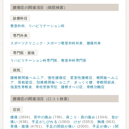
腰痛症の関連項目（病院検索）
診療科目
整形外科
、
リハビリテーション科
専門外来
スポーツクリニック・スポーツ整形外科外来
、
腰痛外来
専門医・資格
リハビリテーション科専門医
、
整形外科専門医
病気
腰椎椎間板ヘルニア
、
慢性腰痛症
、
変形性腰椎症
、
椎間板ヘルニ
ア
、
骨粗鬆症
、
頚椎椎間板ヘルニア
、
ぎっくり腰
、
脊椎関節炎
、
強直性脊椎炎
、
脊柱管狭窄症
、
腰椎すべり症
、
脊椎分離症
腰痛症の関連項目（口コミ検索）
症状
腰痛
(2804)、
背中の痛み
(796)、
肩こり・肩の痛み
(1544)、
首が
痛い
(938)、
手足がしびれる
(1060)、
けが
(5553)、
胸痛
(863)、
胃痛・腹痛
(4791)、
手足の関節が痛い
(2000)、
手足が痛い（関