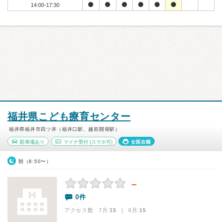
14:00-17:30
福井県こども療育センター
福井県福井市四ツ井（福井口駅、越前開発駅）
駐車場あり
マイナ受付
(スマホ可)
女医在籍
朝（8:50〜）
－
0件
アクセス数 7月:
15
| 6月:
15