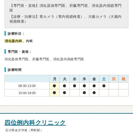
【専門医・資格】
消化器病専門医、肝臓専門医、消化器内視鏡専門
医
【診療・治療法】
胃カメラ（胃内視鏡検査）、大腸カメラ（大腸内
視鏡検査）
診療科目：
消化器内科
、内科
専門医・資格：
消化器病専門医、肝臓専門医、消化器内視鏡専門医
診療時間
月
火
水
木
金
土
日
祝
08:30-13:00
15:00-18:00
四位例内科クリニック
石川県金沢市泉（野町駅）