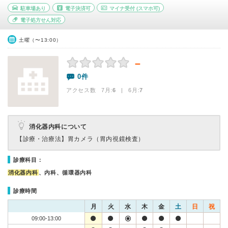
駐車場あり
電子決済可
マイナ受付
(スマホ可)
電子処方せん対応
土曜（〜13:00）
－
0件
アクセス数 7月:
6
| 6月:
7
消化器内科について
【診療・治療法】
胃カメラ（胃内視鏡検査）
診療科目：
消化器内科
、内科、循環器内科
診療時間
月
火
水
木
金
土
日
祝
09:00-13:00