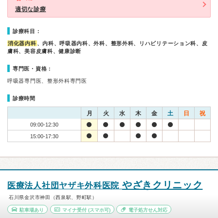
適切な診療
診療科目：
消化器内科
、内科、呼吸器内科、外科、整形外科、リハビリテーション科、皮
膚科、美容皮膚科、健康診断
専門医・資格：
呼吸器専門医、整形外科専門医
診療時間
月
火
水
木
金
土
日
祝
09:00-12:30
15:00-17:30
やざきクリニック
医療法人社団ヤザキ外科医院
石川県金沢市神田（西泉駅、野町駅）
駐車場あり
マイナ受付
(スマホ可)
電子処方せん対応