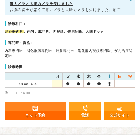
胃カメラと大腸カメラを受けました
お腹の調子が悪くて胃カメラと大腸カメラを受けました。朝ごはんを食べずに行ったら、今日検査しますかとのこと。なかなか休みがとれないので、とても助かりました。下剤を飲んでトイレに何回か行ったら、早々に検査
診療科目：
消化器内科
、内科、肛門科、内視鏡、健康診断、人間ドック
専門医・資格：
内科専門医、消化器病専門医、肝臓専門医、消化器内視鏡専門医、がん治療認
定医
診療時間
月
火
水
木
金
土
日
祝
09:00-18:00
09:00-16:00
ネット予約
電話
公式サイト