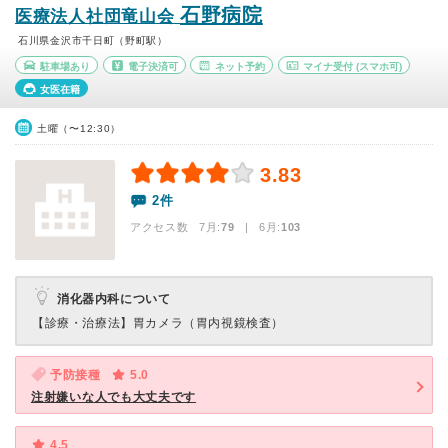
石野病院
医療法人社団竜山会
石川県金沢市千日町（野町駅）
駐車場あり
電子決済可
ネット予約
マイナ受付
(スマホ可)
女医在籍
土曜（〜12:30）
3.83
2件
アクセス数 7月:
79
| 6月:
103
消化器内科について
【診療・治療法】
胃カメラ（胃内視鏡検査）
予防接種
5.0
注射嫌いな人でも大丈夫です
4.5