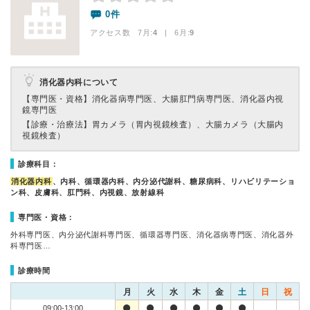
0件
アクセス数 7月:
4
| 6月:
9
消化器内科について
【専門医・資格】
消化器病専門医、大腸肛門病専門医、消化器内視
鏡専門医
【診療・治療法】
胃カメラ（胃内視鏡検査）、大腸カメラ（大腸内
視鏡検査）
診療科目：
消化器内科
、内科、循環器内科、内分泌代謝科、糖尿病科、リハビリテーショ
ン科、皮膚科、肛門科、内視鏡、放射線科
専門医・資格：
外科専門医、内分泌代謝科専門医、循環器専門医、消化器病専門医、消化器外
科専門医…
診療時間
月
火
水
木
金
土
日
祝
09:00-13:00