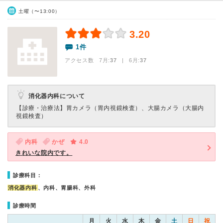
土曜（〜13:00）
3.20
1件
アクセス数 7月:
37
| 6月:
37
消化器内科について
【診療・治療法】
胃カメラ（胃内視鏡検査）、大腸カメラ（大腸内
視鏡検査）
内科
かぜ
4.0
きれいな院内です。
診療科目：
消化器内科
、内科、胃腸科、外科
診療時間
月
火
水
木
金
土
日
祝