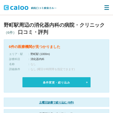
野町駅周辺の消化器内科の病院・クリニック
口コミ・評判
（6件）
6件の医療機関が見つかりました
エリア・駅
野町駅 (1000m)
診療科目
消化器内科
名称
なし
詳細条件
なし (曜日や時間帯を指定できます)
条件変更・絞り込み
土曜日診療で絞り込む (6件)