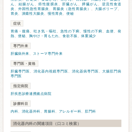
ん
、
結腸がん
、
癌性腹膜炎
、
肝臓がん
、
膵臓がん
、
逆流性食道
炎
、
外因性急性胃腸炎
、
胃腸炎（急性胃腸炎）
、
大腸ポリープ
、
胃炎
、
潰瘍性大腸炎
、
慢性胃炎
、
便秘
症状
胃痛・腹痛
、
吐き気・嘔吐
、
急性の下痢
、
慢性の下痢
、
血便
、
発
熱
、
便秘
、
胸やけ・胃もたれ
、
食欲不振
、
体重減少
専門外来
肝臓病外来
、
ストーマ専門外来
専門医・資格
肝臓専門医
、
消化器内視鏡専門医
、
消化器病専門医
、
大腸肛門病
専門医
指定病院
肝疾患診療連携拠点病院
診療科目
内科
、
消化器外科
、
胃腸科
、
アレルギー科
、
肛門科
消化器内科の関連項目（口コミ検索）