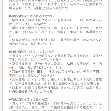
消化器内科で外科手術を行うことはありませんが、内視鏡を用い
たポリープ除去は広く行われます。また、初期のがんは無症状の
場合も多いため、定期的な検診が重要です。
■消化器内科で対応する主な症状
・急性症状：腹痛や胃の痛み、吐き気や嘔吐、下痢、血便や黒い
便（タール便）、発熱など
・慢性症状：慢性的な便秘や下痢、胃もたれ、お腹の張り、胸や
け、酸っぱいものがこみ上げる（呑酸）、食欲不振、体重減少な
ど
・健康診断での指摘：便潜血陽性、肝機能の異常、がん検診など
の要精密検査（無症状を含む）
■消化器内科で診療する主な疾患
・胃腸炎：ウイルスや細菌などで胃腸粘膜に炎症が起き、腹痛や
下痢、吐き気、嘔吐、発熱などを伴う
・逆流性食道炎：胃酸が食道に逆流して粘膜に炎症が起こり、胸
やけ、呑酸、喉の違和感などを生じる
・過敏性腸症候群（IBS）：検査では異常がないが、便秘や下痢、
腹痛、お腹の張りなどを繰り返す
・悪性腫瘍（がん）：胃や大腸などの粘膜に発生する悪性の腫瘍
で、初期は無症状だが、進行すると血便や体重減少などが現れる
・脂肪肝：肝臓に過度の中性脂肪が溜まった状態で、放置すると
肝炎や肝硬変のリスクが高まる
■消化器内科で行う主な検査
・胃カメラ（胃内視鏡検査）：口や鼻から先端にカメラが付いた
細い管を入れ、食道、胃、十二指腸を直接観察する検査で、ポリ