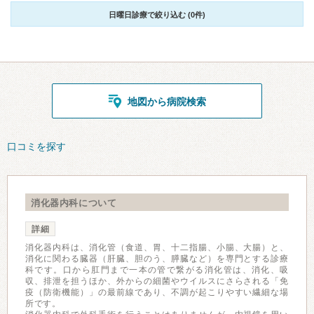
日曜日診療で絞り込む (0件)
地図から病院検索
口コミを探す
消化器内科について
詳細
消化器内科は、消化管（食道、胃、十二指腸、小腸、大腸）と、
消化に関わる臓器（肝臓、胆のう、膵臓など）を専門とする診療
科です。口から肛門まで一本の管で繋がる消化管は、消化、吸
収、排泄を担うほか、外からの細菌やウイルスにさらされる「免
疫（防衛機能）」の最前線であり、不調が起こりやすい繊細な場
所です。