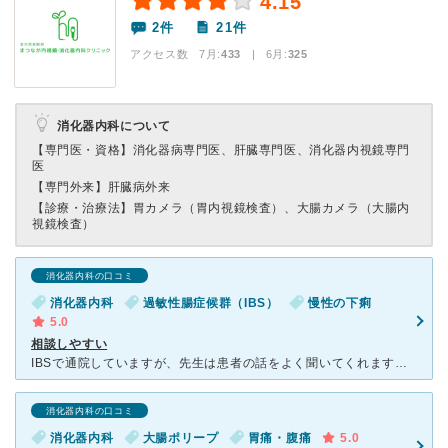
4.15
2件
21件
アクセス数 7月:
433
| 6月:
325
消化器内科について
【専門医・資格】
消化器病専門医、肝臓専門医、消化器内視鏡専門
医
【専門外来】
肝臓病外来
【診療・治療法】
胃カメラ（胃内視鏡検査）、大腸カメラ（大腸内
視鏡検査）
消化器内科の口コミ
消化器内科
過敏性腸症候群（IBS）
慢性の下痢
5.0
相談しやすい
IBSで通院していますが、先生は患者の話をよく聞いてくれます。 そのうえで的確な診断をし、実例を交えながらわかりやすく説明してくれます。 そのため病状の不安感が軽くなるほか、薬についても思って
消化器内科の口コミ
消化器内科
大腸ポリープ
胃痛・腹痛
5.0