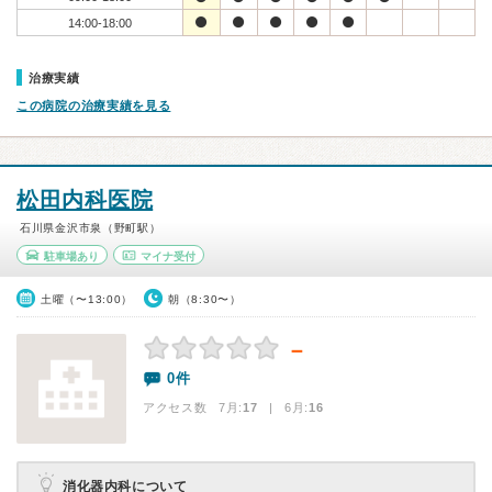
14:00-18:00
治療実績
この病院の治療実績を見る
松田内科医院
石川県金沢市泉（野町駅）
駐車場あり
マイナ受付
土曜（〜13:00）
朝（8:30〜）
－
0件
アクセス数 7月:
17
| 6月:
16
消化器内科について