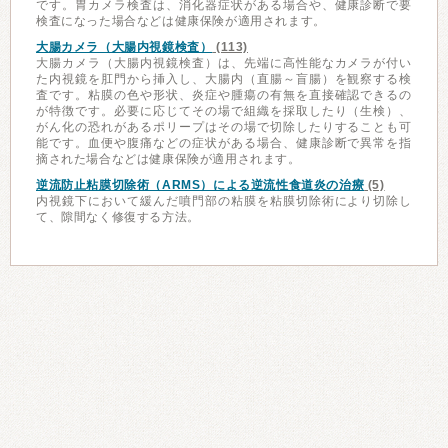
です。胃カメラ検査は、消化器症状がある場合や、健康診断で要
検査になった場合などは健康保険が適用されます。
大腸カメラ（大腸内視鏡検査）
(113)
大腸カメラ（大腸内視鏡検査）は、先端に高性能なカメラが付い
た内視鏡を肛門から挿入し、大腸内（直腸～盲腸）を観察する検
査です。粘膜の色や形状、炎症や腫瘍の有無を直接確認できるの
が特徴です。必要に応じてその場で組織を採取したり（生検）、
がん化の恐れがあるポリープはその場で切除したりすることも可
能です。血便や腹痛などの症状がある場合、健康診断で異常を指
摘された場合などは健康保険が適用されます。
逆流防止粘膜切除術（ARMS）による逆流性食道炎の治療
(5)
内視鏡下において緩んだ噴門部の粘膜を粘膜切除術により切除し
て、隙間なく修復する方法。