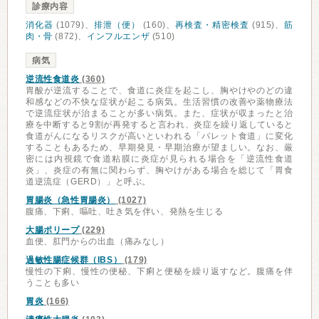
診療内容
消化器
(1079)、
排泄（便）
(160)、
再検査・精密検査
(915)、
筋
肉・骨
(872)、
インフルエンザ
(510)
病気
逆流性食道炎
(360)
胃酸が逆流することで、食道に炎症を起こし、胸やけやのどの違
和感などの不快な症状が起こる病気。生活習慣の改善や薬物療法
で逆流症状が治まることが多い病気。また、症状が収まったと治
療を中断すると9割が再発すると言われ、炎症を繰り返していると
食道がんになるリスクが高いといわれる「バレット食道」に変化
することもあるため、早期発見・早期治療が望ましい。なお、厳
密には内視鏡で食道粘膜に炎症が見られる場合を「逆流性食道
炎」、炎症の有無に関わらず、胸やけがある場合を総じて「胃食
道逆流症（GERD）」と呼ぶ。
胃腸炎（急性胃腸炎）
(1027)
腹痛、下痢、嘔吐、吐き気を伴い、発熱を生じる
大腸ポリープ
(229)
血便、肛門からの出血（痛みなし）
過敏性腸症候群（IBS）
(179)
慢性の下痢、慢性の便秘、下痢と便秘を繰り返すなど。腹痛を伴
うことも多い
胃炎
(166)