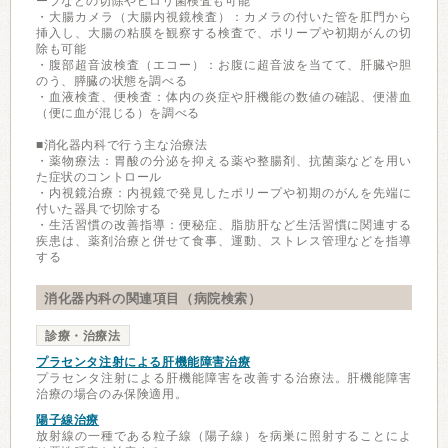
ープなどの切除やピロリ菌検査も可能
・大腸カメラ（大腸内視鏡検査）：カメラの付いた管を肛門から
挿入し、大腸の粘膜を観察する検査で、ポリープや初期がんの切
除も可能
・腹部超音波検査（エコー）：お腹に超音波を当てて、肝臓や胆
のう、膵臓の状態を調べる
・血液検査、便検査：体内の炎症や肝機能の数値の確認、便潜血
（便に血が混じる）を調べる
■消化器内科で行う主な治療法
・薬物療法：胃酸の分泌を抑える薬や整腸剤、抗菌薬などを用い
た症状のコントロール
・内視鏡治療：内視鏡で発見したポリープや初期のがんを先端に
付いた器具で切除する
・生活習慣の改善指導：便秘症、脂肪肝など生活習慣に関連する
疾患は、薬剤治療と併せて食事、運動、ストレス管理などを指導
する
消化器内科の関連項目（病院検索）
診療・治療法
プラセンタ注射による肝機能障害治療
プラセンタ注射による肝機能障害を改善する治療法。肝機能障害
治療の場合のみ保険適用。
陽子線治療
放射線の一種である粒子線（陽子線）を病巣に照射することによ