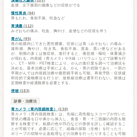
潰瘍性大腸炎
(103)
血便、左下腹部の腹痛などの症状がでる
慢性胃炎
(94)
胃もたれ、食欲不振、吐血など
胃潰瘍
(112)
みぞおちの痛み、吐血、胸やけ、血便などの症状を伴う
胃がん
(95)
胃の粘膜内にできた悪性腫瘍。症状には胃（みぞおち）の痛み・
違和感、胸やけ、吐き気、食欲不振、貧血、黒い便などがある
が、初期の多くは無症状。進行すると、倦怠感・嘔吐・体重減少
が現れる。内視鏡（胃カメラ）やX線（バリウム）などで診断を行
い、CT・MRI・PET検査により、がんの進行度を調べて治療法を
決める。基本治療は手術による、がん・胃の切除であり、一部の
早期がんでは内視鏡治療や腹腔鏡手術も可能。再発予防・症状緩
和目的で薬物療法を行うが、放射線治療は通常行わない。術後は
定期検査や経過観察を必要とする。
便秘
(183)
診療・治療法
胃カメラ（胃内視鏡検査）
(130)
胃カメラ（胃内視鏡検査）は、先端に高性能なスコープが付いた
管状の機器を口や鼻から挿入し、食道・胃・十二指腸の内部を観
察する検査です。粘膜の色や凹凸などの形状を詳しく確認するこ
とが可能です。必要に応じて、組織の採取（生検）を行ったり、
ポリープの切除や止血処理などの治療を行ったりすることも可能