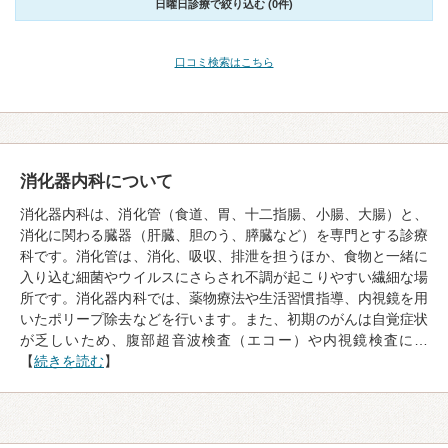
日曜日診療で絞り込む (0件)
口コミ検索はこちら
消化器内科について
消化器内科は、消化管（食道、胃、十二指腸、小腸、大腸）と、
消化に関わる臓器（肝臓、胆のう、膵臓など）を専門とする診療
科です。消化管は、消化、吸収、排泄を担うほか、食物と一緒に
入り込む細菌やウイルスにさらされ不調が起こりやすい繊細な場
所です。消化器内科では、薬物療法や生活習慣指導、内視鏡を用
いたポリープ除去などを行います。また、初期のがんは自覚症状
が乏しいため、腹部超音波検査（エコー）や内視鏡検査に…
【
続きを読む
】