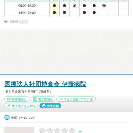
09:00-12:30
14:00-18:00
09:00-13:00
医療法人社団博倉会 伊藤病院
石川県金沢市十三間町（野町駅）
駐車場あり
電子決済可
マイナ受付
(スマホ可)
電子処方せん対応
女医在籍
土曜（〜13:00）
－