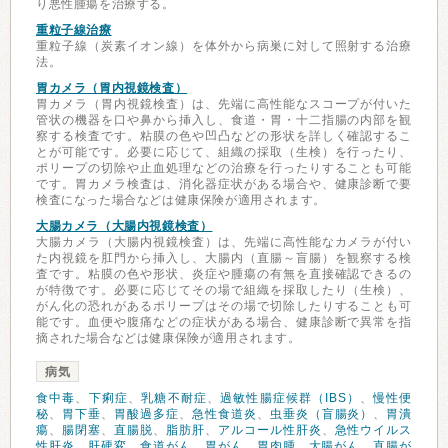
り悪性腫瘍を治療する。
重粒子線治療
重粒子線（炭素イオン線）を体外から病巣に対して照射する治療
法。
胃カメラ（胃内視鏡検査）
胃カメラ（胃内視鏡検査）は、先端に高性能なスコープが付いた
管状の機器を口や鼻から挿入し、食道・胃・十二指腸の内部を観
察する検査です。粘膜の色や凹凸などの形状を詳しく確認するこ
とが可能です。必要に応じて、組織の採取（生検）を行ったり、
ポリープの切除や止血処理などの治療を行ったりすることも可能
です。胃カメラ検査は、消化器症状がある場合や、健康診断で要
検査になった場合などは健康保険が適用されます。
大腸カメラ（大腸内視鏡検査）
大腸カメラ（大腸内視鏡検査）は、先端に高性能なカメラが付い
た内視鏡を肛門から挿入し、大腸内（直腸～盲腸）を観察する検
査です。粘膜の色や形状、炎症や腫瘍の有無を直接確認できるの
が特徴です。必要に応じてその場で組織を採取したり（生検）、
がん化の恐れがあるポリープはその場で切除したりすることも可
能です。血便や腹痛などの症状がある場合、健康診断で異常を指
摘された場合などは健康保険が適用されます。
病気
食中毒
、
下痢症
、
乳糖不耐症
、
過敏性腸症候群（IBS）
、
慢性便
秘
、
胃下垂
、
胃酸過多症
、
急性食道炎
、
虫垂炎（盲腸炎）
、
胃潰
瘍
、
腸閉塞
、
直腸脱
、
脂肪肝
、
アルコール性肝炎
、
急性ウイルス
性肝炎
、
肝硬変
、
食道がん
、
胃がん
、
胃肉腫
、
大腸がん
、
直腸が