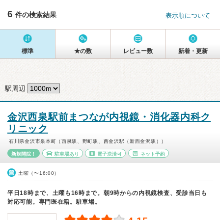
6
件の検索結果
表示順について
標準
★の数
レビュー数
新着・更新
駅周辺
金沢西泉駅前まつなが内視鏡・消化器内科ク
リニック
石川県金沢市泉本町（西泉駅、野町駅、西金沢駅（新西金沢駅））
新規開院！
駐車場あり
電子決済可
ネット予約
土曜（〜16:00）
平日18時まで、土曜も16時まで。朝9時からの内視鏡検査、受診当日も
対応可能。専門医在籍。駐車場。