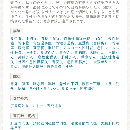
査です。粘膜の色や形状、炎症や腫瘍の有無を直接確認できるの
が特徴です。必要に応じてその場で組織を採取したり（生検）、
がん化の恐れがあるポリープはその場で切除したりすることも可
能です。血便や腹痛などの症状がある場合、健康診断で異常を指
摘された場合などは健康保険が適用されます。
病気
食中毒
、
下痢症
、
乳糖不耐症
、
過敏性腸症候群（IBS）
、
慢性便
秘
、
胃下垂
、
胃酸過多症
、
急性食道炎
、
虫垂炎（盲腸炎）
、
胃潰
瘍
、
腸閉塞
、
直腸脱
、
脂肪肝
、
アルコール性肝炎
、
急性ウイルス
性肝炎
、
肝硬変
、
食道がん
、
胃がん
、
胃肉腫
、
大腸がん
、
直腸が
ん
、
結腸がん
、
癌性腹膜炎
、
肝臓がん
、
膵臓がん
、
逆流性食道
炎
、
外因性急性胃腸炎
、
胃腸炎（急性胃腸炎）
、
大腸ポリープ
、
胃炎
、
潰瘍性大腸炎
、
慢性胃炎
、
便秘
症状
胃痛・腹痛
、
吐き気・嘔吐
、
急性の下痢
、
慢性の下痢
、
血便
、
発
熱
、
便秘
、
胸やけ・胃もたれ
、
食欲不振
、
体重減少
専門外来
肝臓病外来
、
ストーマ専門外来
専門医・資格
肝臓専門医
、
消化器内視鏡専門医
、
消化器病専門医
、
大腸肛門病
専門医