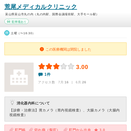
荒尾メディカルクリニック
富山県富山市丸の内（丸の内駅、国際会議場前駅、大手モール駅）
駐車場あり
土曜（〜16:30）
この医療機関は閉院しました
3.00
1件
アクセス数 7月:
16
| 6月:
26
消化器内科について
【診療・治療法】
胃カメラ（胃内視鏡検査）、大腸カメラ（大腸内
視鏡検査）
肛門科
切れ痔（裂肛）
肛門から出血
3.0