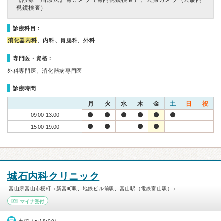
【診療・治療法】
胃カメラ（胃内視鏡検査）、大腸カメラ（大腸内
視鏡検査）
診療科目：
消化器内科
、内科、胃腸科、外科
専門医・資格：
外科専門医、消化器病専門医
診療時間
月
火
水
木
金
土
日
祝
09:00-13:00
15:00-19:00
城石内科クリニック
富山県富山市桜町（新富町駅、地鉄ビル前駅、富山駅（電鉄富山駅））
マイナ受付
土曜（〜18:00）