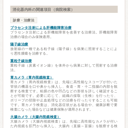
消化器内科の関連項目（病院検索）
診療・治療法
プラセンタ注射による肝機能障害治療
プラセンタ注射による肝機能障害を改善する治療法。肝機能障害
治療の場合のみ保険適用。
陽子線治療
放射線の一種である粒子線（陽子線）を病巣に照射することによ
り悪性腫瘍を治療する。
重粒子線治療
重粒子線（炭素イオン線）を体外から病巣に対して照射する治療
法。
胃カメラ（胃内視鏡検査）
胃カメラ（胃内視鏡検査）は、先端に高性能なスコープが付いた
管状の機器を口や鼻から挿入し、食道・胃・十二指腸の内部を観
察する検査です。粘膜の色や凹凸などの形状を詳しく確認するこ
とが可能です。必要に応じて、組織の採取（生検）を行ったり、
ポリープの切除や止血処理などの治療を行ったりすることも可能
です。胃カメラ検査は、消化器症状がある場合や、健康診断で要
検査になった場合などは健康保険が適用されます。
大腸カメラ（大腸内視鏡検査）
大腸カメラ（大腸内視鏡検査）は、先端に高性能なカメラが付い
た内視鏡を肛門から挿入し、大腸内（直腸～盲腸）を観察する検