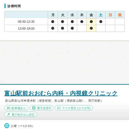
診療時間
月
火
水
木
金
土
日
祝
08:30-12:30
13:00-18:00
富山駅前おおむら内科・内視鏡クリニック
富山県富山市神通本町（新富町駅、富山駅（電鉄富山駅）、県庁前駅）
駐車場あり
電子決済可
マイナ受付
(スマホ可)
電子処方せん対応
土曜（〜12:00）