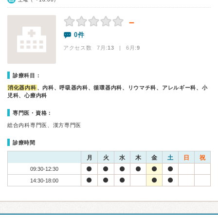
－
0件
アクセス数 7月:
13
| 6月:
9
診療科目：
消化器内科
、内科、呼吸器内科、循環器内科、リウマチ科、アレルギー科、小
児科、心療内科
専門医・資格：
総合内科専門医、漢方専門医
診療時間
月
火
水
木
金
土
日
祝
09:30-12:30
14:30-18:00