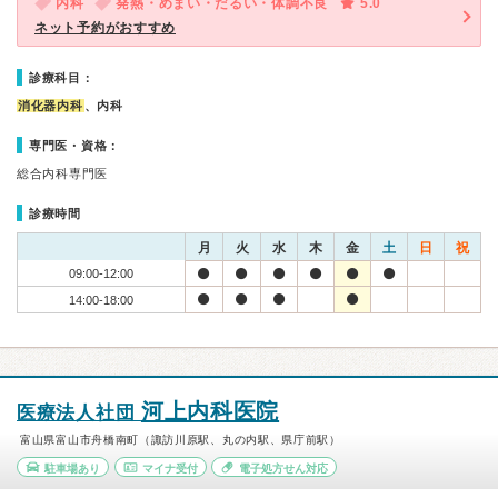
内科
発熱・めまい・だるい・体調不良
5.0
ネット予約がおすすめ
診療科目：
消化器内科
、内科
専門医・資格：
総合内科専門医
診療時間
月
火
水
木
金
土
日
祝
09:00-12:00
14:00-18:00
河上内科医院
医療法人社団
富山県富山市舟橋南町（諏訪川原駅、丸の内駅、県庁前駅）
駐車場あり
マイナ受付
電子処方せん対応