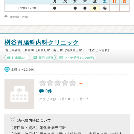
月
火
水
木
金
土
日
祝
09:00-17:30
09:00-12:00
桝谷胃腸科内科クリニック
富山県富山市新富町（新富町駅、富山駅（電鉄富山駅）、地鉄ビル前駅）
駐車場あり
電子決済可
マイナ受付
(スマホ可)
土曜（〜13:00）
－
0件
アクセス数 7月:
18
| 6月:
17
消化器内科について
【専門医・資格】
消化器病専門医