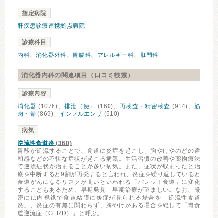
指定病院
肝疾患診療連携拠点病院
診療科目
内科
、
消化器外科
、
胃腸科
、
アレルギー科
、
肛門科
消化器内科の関連項目（口コミ検索）
診療内容
消化器
(1076)、
排泄（便）
(160)、
再検査・精密検査
(914)、
筋
肉・骨
(869)、
インフルエンザ
(510)
病気
逆流性食道炎
(360)
胃酸が逆流することで、食道に炎症を起こし、胸やけやのどの違
和感などの不快な症状が起こる病気。生活習慣の改善や薬物療法
で逆流症状が治まることが多い病気。また、症状が収まったと治
療を中断すると9割が再発すると言われ、炎症を繰り返していると
食道がんになるリスクが高いといわれる「バレット食道」に変化
することもあるため、早期発見・早期治療が望ましい。なお、厳
密には内視鏡で食道粘膜に炎症が見られる場合を「逆流性食道
炎」、炎症の有無に関わらず、胸やけがある場合を総じて「胃食
道逆流症（GERD）」と呼ぶ。