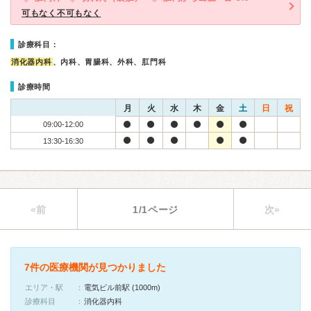
可もなく不可もなく
診療科目：
消化器内科
、内科、胃腸科、外科、肛門科
診療時間
月
火
水
木
金
土
日
祝
09:00-12:00
13:30-16:30
«前
1/1ページ
次»
7件の医療機関が見つかりました
エリア・駅
電気ビル前駅 (1000m)
診療科目
消化器内科