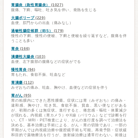
胃腸炎（急性胃腸炎）
(1027)
腹痛、下痢、嘔吐、吐き気を伴い、発熱を生じる
大腸ポリープ
(229)
血便、肛門からの出血（痛みなし）
過敏性腸症候群（IBS）
(179)
慢性の下痢、慢性の便秘、下痢と便秘を繰り返すなど。腹痛を伴
うことも多い
胃炎
(166)
潰瘍性大腸炎
(103)
血便、左下腹部の腹痛などの症状がでる
慢性胃炎
(94)
胃もたれ、食欲不振、吐血など
胃潰瘍
(112)
みぞおちの痛み、吐血、胸やけ、血便などの症状を伴う
胃がん
(95)
胃の粘膜内にできた悪性腫瘍。症状には胃（みぞおち）の痛み・
違和感、胸やけ、吐き気、食欲不振、貧血、黒い便などがある
が、初期の多くは無症状。進行すると、倦怠感・嘔吐・体重減少
が現れる。内視鏡（胃カメラ）やX線（バリウム）などで診断を行
い、CT・MRI・PET検査により、がんの進行度を調べて治療法を
決める。基本治療は手術による、がん・胃の切除であり、一部の
早期がんでは内視鏡治療や腹腔鏡手術も可能。再発予防・症状緩
和目的で薬物療法を行うが、放射線治療は通常行わない。術後は