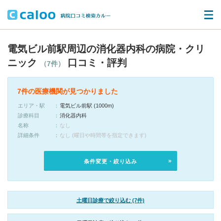
電気ビル前駅周辺の消化器内科の病院・クリ
ニック
口コミ・評判
（7件）
7件の医療機関が見つかりました
エリア・駅
電気ビル前駅 (1000m)
診療科目
消化器内科
名称
なし
詳細条件
なし (曜日や時間帯を指定できます)
条件変更・絞り込み
土曜日診療で絞り込む (7件)