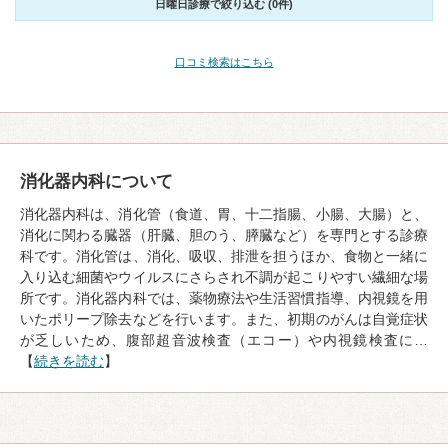
日曜日診療で絞り込む (0件)
口コミ検索はこちら
消化器内科について
消化器内科は、消化管（食道、胃、十二指腸、小腸、大腸）と、
消化に関わる臓器（肝臓、胆のう、膵臓など）を専門とする診療
科です。消化管は、消化、吸収、排泄を担うほか、食物と一緒に
入り込む細菌やウイルスにさらされ不調が起こりやすい繊細な場
所です。消化器内科では、薬物療法や生活習慣指導、内視鏡を用
いたポリープ除去などを行います。また、初期のがんは自覚症状
が乏しいため、腹部超音波検査（エコー）や内視鏡検査に…
【
続きを読む
】