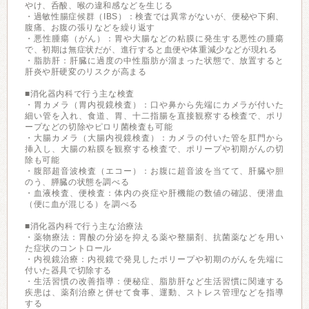
やけ、呑酸、喉の違和感などを生じる
・過敏性腸症候群（IBS）：検査では異常がないが、便秘や下痢、
腹痛、お腹の張りなどを繰り返す
・悪性腫瘍（がん）：胃や大腸などの粘膜に発生する悪性の腫瘍
で、初期は無症状だが、進行すると血便や体重減少などが現れる
・脂肪肝：肝臓に過度の中性脂肪が溜まった状態で、放置すると
肝炎や肝硬変のリスクが高まる
■消化器内科で行う主な検査
・胃カメラ（胃内視鏡検査）：口や鼻から先端にカメラが付いた
細い管を入れ、食道、胃、十二指腸を直接観察する検査で、ポリ
ープなどの切除やピロリ菌検査も可能
・大腸カメラ（大腸内視鏡検査）：カメラの付いた管を肛門から
挿入し、大腸の粘膜を観察する検査で、ポリープや初期がんの切
除も可能
・腹部超音波検査（エコー）：お腹に超音波を当てて、肝臓や胆
のう、膵臓の状態を調べる
・血液検査、便検査：体内の炎症や肝機能の数値の確認、便潜血
（便に血が混じる）を調べる
■消化器内科で行う主な治療法
・薬物療法：胃酸の分泌を抑える薬や整腸剤、抗菌薬などを用い
た症状のコントロール
・内視鏡治療：内視鏡で発見したポリープや初期のがんを先端に
付いた器具で切除する
・生活習慣の改善指導：便秘症、脂肪肝など生活習慣に関連する
疾患は、薬剤治療と併せて食事、運動、ストレス管理などを指導
する