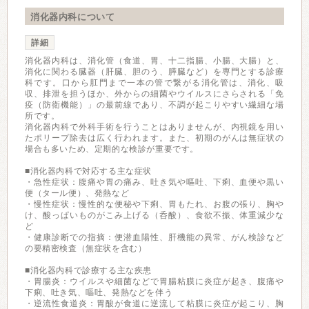
消化器内科について
詳細
消化器内科は、消化管（食道、胃、十二指腸、小腸、大腸）と、
消化に関わる臓器（肝臓、胆のう、膵臓など）を専門とする診療
科です。口から肛門まで一本の管で繋がる消化管は、消化、吸
収、排泄を担うほか、外からの細菌やウイルスにさらされる「免
疫（防衛機能）」の最前線であり、不調が起こりやすい繊細な場
所です。
消化器内科で外科手術を行うことはありませんが、内視鏡を用い
たポリープ除去は広く行われます。また、初期のがんは無症状の
場合も多いため、定期的な検診が重要です。
■消化器内科で対応する主な症状
・急性症状：腹痛や胃の痛み、吐き気や嘔吐、下痢、血便や黒い
便（タール便）、発熱など
・慢性症状：慢性的な便秘や下痢、胃もたれ、お腹の張り、胸や
け、酸っぱいものがこみ上げる（呑酸）、食欲不振、体重減少な
ど
・健康診断での指摘：便潜血陽性、肝機能の異常、がん検診など
の要精密検査（無症状を含む）
■消化器内科で診療する主な疾患
・胃腸炎：ウイルスや細菌などで胃腸粘膜に炎症が起き、腹痛や
下痢、吐き気、嘔吐、発熱などを伴う
・逆流性食道炎：胃酸が食道に逆流して粘膜に炎症が起こり、胸