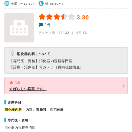
土曜（〜12:30）
朝（8:30〜）
3.30
1件
アクセス数 7月:
32
| 6月:
53
消化器内科について
【専門医・資格】
消化器内視鏡専門医
【診療・治療法】
胃カメラ（胃内視鏡検査）
4.5
すばらしい医院です。
診療科目：
消化器内科
、内科、胃腸科、在宅医療
専門医・資格：
消化器内視鏡専門医