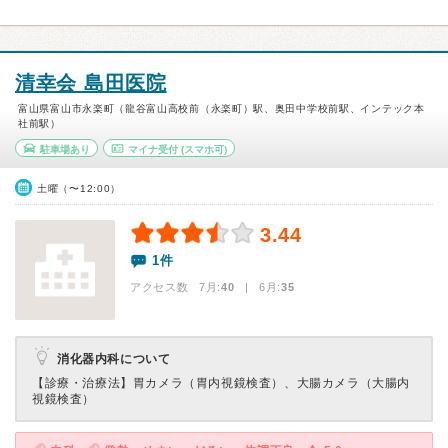
清幸会 島田医院
富山県富山市永楽町（龍谷富山高校前（永楽町）駅、奥田中学校前駅、インテック本
社前駅）
駐車場あり
マイナ受付
(スマホ可)
土曜（〜12:00）
3.44
1件
アクセス数 7月:
40
| 6月:
35
消化器内科について
【診療・治療法】
胃カメラ（胃内視鏡検査）、大腸カメラ（大腸内
視鏡検査）