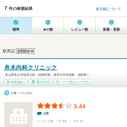
7
件の検索結果
表示順について
標準
★の数
レビュー数
新着・更新
駅周辺
舟木内科クリニック
富山県富山市稲荷元町（稲荷町駅、奥田中学校前駅、栄町駅）
駐車場あり
電子決済可
マイナ受付
(スマホ可)
土曜（〜12:00）
3.44
1件
アクセス数 7月:
93
| 6月:
71