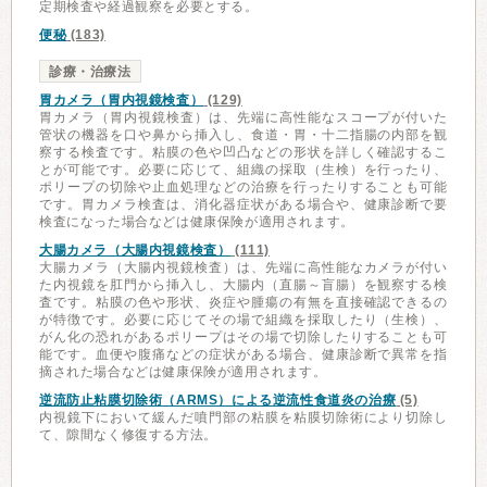
定期検査や経過観察を必要とする。
便秘
(183)
診療・治療法
胃カメラ（胃内視鏡検査）
(129)
胃カメラ（胃内視鏡検査）は、先端に高性能なスコープが付いた
管状の機器を口や鼻から挿入し、食道・胃・十二指腸の内部を観
察する検査です。粘膜の色や凹凸などの形状を詳しく確認するこ
とが可能です。必要に応じて、組織の採取（生検）を行ったり、
ポリープの切除や止血処理などの治療を行ったりすることも可能
です。胃カメラ検査は、消化器症状がある場合や、健康診断で要
検査になった場合などは健康保険が適用されます。
大腸カメラ（大腸内視鏡検査）
(111)
大腸カメラ（大腸内視鏡検査）は、先端に高性能なカメラが付い
た内視鏡を肛門から挿入し、大腸内（直腸～盲腸）を観察する検
査です。粘膜の色や形状、炎症や腫瘍の有無を直接確認できるの
が特徴です。必要に応じてその場で組織を採取したり（生検）、
がん化の恐れがあるポリープはその場で切除したりすることも可
能です。血便や腹痛などの症状がある場合、健康診断で異常を指
摘された場合などは健康保険が適用されます。
逆流防止粘膜切除術（ARMS）による逆流性食道炎の治療
(5)
内視鏡下において緩んだ噴門部の粘膜を粘膜切除術により切除し
て、隙間なく修復する方法。