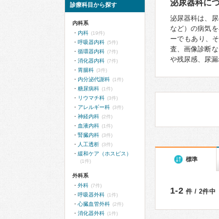
泌尿器科に
診療科目から探す
泌尿器科は、尿
内科系
など）の病気を
内科
(19件)
ーでもあり、
呼吸器内科
(5件)
査、画像診断な
循環器内科
(7件)
や残尿感、尿漏
消化器内科
(7件)
胃腸科
(3件)
内分泌代謝科
(1件)
糖尿病科
(1件)
リウマチ科
(3件)
アレルギー科
(3件)
神経内科
(2件)
血液内科
(1件)
腎臓内科
(3件)
人工透析
(3件)
緩和ケア（ホスピス）
標準
(1件)
外科系
外科
(7件)
1-2
件 / 2件中
呼吸器外科
(1件)
心臓血管外科
(2件)
消化器外科
(1件)