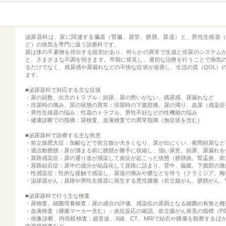
泌尿器科は、尿に関連する臓器（腎臓、尿管、膀胱、尿道）と、男性生殖器
ど）の病気を専門に扱う診療科です。
尿は体の不要物を排出する役割があり、何らかの異常で生成と排尿のシステム
と、さまざまな不調を招きます。早期に発見し、適切な治療を行うことで病気
るだけでなく、残尿感や尿漏れなどの不快な症状が改善し、生活の質（QOL）
ます。
■泌尿器科で対応する主な症状
・尿の回数、出方のトラブル：頻尿、尿の勢いがない、残尿感、尿漏れなど
・排尿時の痛み、尿の状態の異常：排尿時の下腹部痛、尿の濁り、血尿（感染症
・男性生殖器の悩み：性器のトラブル、男性不妊などの性機能の悩み
・健康診断での指摘：尿検査、血液検査での異常指摘（無症状を含む）
■泌尿器科で診療する主な疾患
・前立腺肥大症：加齢などで前立腺が大きくなり、尿が出にくい、夜間頻尿など
・過活動膀胱：尿が溜まる前に膀胱が勝手に収縮し、強い尿意、頻尿、尿漏れを
・尿路感染症：尿の通り道が感染して炎症が起こった状態（膀胱炎、腎盂炎、前
・尿路結石症：尿中の成分が結晶化して尿路に詰まり、背中、脇腹、下腹部の激
・性感染症：性的な接触で感染し、尿道の痛みや膿などを伴う（クラミジア、梅
・泌尿器がん：尿路や男性生殖器に発生する悪性腫瘍（前立腺がん、膀胱がん、
■泌尿器科で行う主な検査
・尿検査、細菌培養検査：尿の成分の評価、感染症の原因となる細菌の有無と種
・血液検査（腫瘍マーカー含む）：炎症反応の確認、前立腺がん発見の指標（PS
・画像診断、内視鏡検査：超音波、X線、CT、MRIで結石や腫瘍を観察するほ