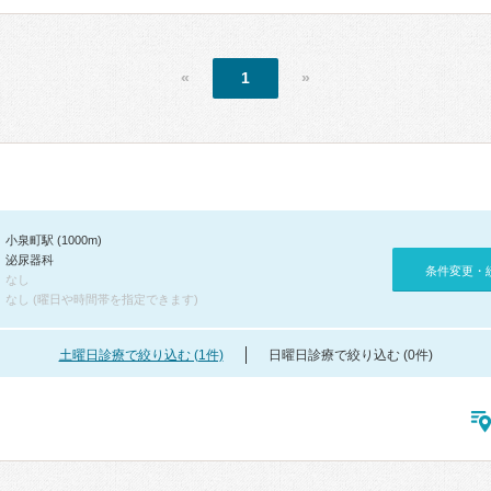
«
1
»
小泉町駅 (1000m)
泌尿器科
条件変更・
なし
なし (曜日や時間帯を指定できます)
土曜日診療で絞り込む (1件)
日曜日診療で絞り込む (0件)