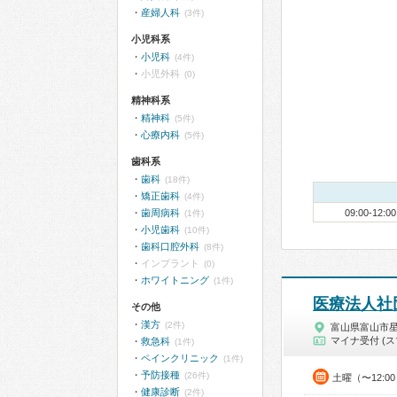
産婦人科
(3件)
小児科系
小児科
(4件)
小児外科
(0)
精神科系
精神科
(5件)
心療内科
(5件)
歯科系
歯科
(18件)
矯正歯科
(4件)
歯周病科
09:00-12:00
(1件)
小児歯科
(10件)
歯科口腔外科
(8件)
インプラント
(0)
ホワイトニング
(1件)
医療法人社
その他
漢方
(2件)
富山県富山市
マイナ受付 (ス
救急科
(1件)
ペインクリニック
(1件)
予防接種
(26件)
土曜（〜12:0
健康診断
(2件)