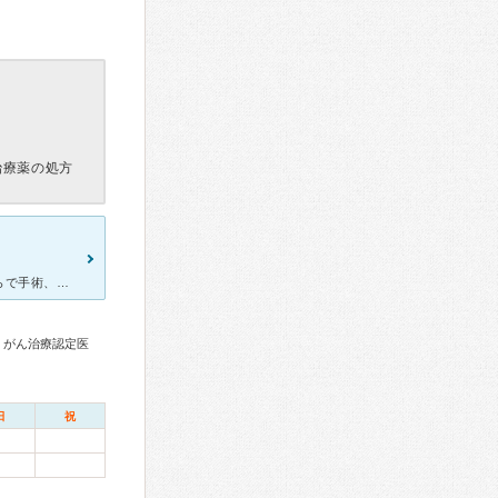
治療薬の処方
夫が陰茎にできものができ、切除のために入院することになり、こちらで手術、入院することになりました。 大きな病院で、先生も数名いらっしゃいますが、有名だからか待合室は人がいっぱいでした。 先
、がん治療認定医
日
祝