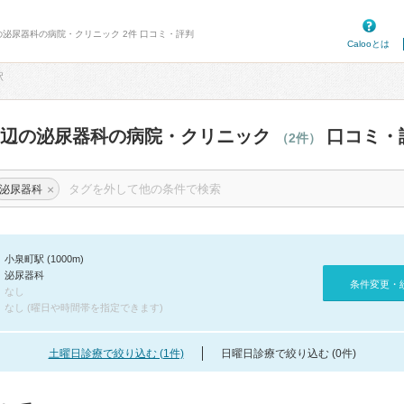
の泌尿器科の病院・クリニック 2件 口コミ・評判
Calooとは
駅
周辺の泌尿器科の病院・クリニック
口コミ・
（2件）
×
泌尿器科
小泉町駅 (1000m)
泌尿器科
条件変更・
なし
なし (曜日や時間帯を指定できます)
土曜日診療で絞り込む (1件)
日曜日診療で絞り込む (0件)