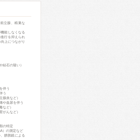
（前立腺、精巣な
が機能しなくなる
の進行を抑えられ
の向上につながり
や結石の疑い）
を伴う
伴う
立腺炎など）
痛や血尿を伴う
毒など）
腎がんなど）
類の特定
A）の測定など
か、膀胱鏡による