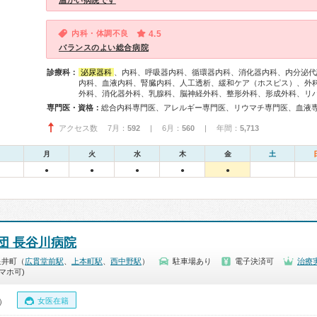
温かい病院です
内科・体調不良
4.5
バランスのよい総合病院
診療科：
泌尿器科
、内科、呼吸器内科、循環器内科、消化器内科、内分泌代
内科、血液内科、腎臓内科、人工透析、緩和ケア（ホスピス）、外
外科、消化器外科、乳腺科、脳神経外科、整形外科、形成外科、リ
専門医・資格：
アクセス数 7月：
592
| 6月：
560
| 年間：
5,713
月
火
水
木
金
土
●
●
●
●
●
団 長谷川病院
星井町（
広貫堂前駅
、
上本町駅
、
西中野駅
）
駐車場あり
電子決済可
治療
マホ可)
女医在籍
0）