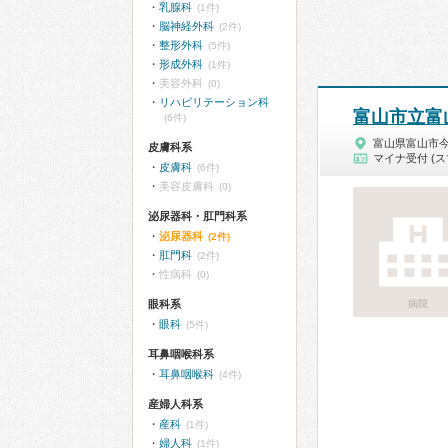
乳腺科
(1件)
脳神経外科
(2件)
整形外科
(5件)
形成外科
(1件)
美容外科
(0)
リハビリテーション科
富山市立富
(6件)
富山県富山市
皮膚科系
マイナ受付 (ス
皮膚科
(6件)
美容皮膚科
(0)
泌尿器科・肛門科系
泌尿器科
(2件)
肛門科
(2件)
性病科
(0)
眼科系
病院
眼科
(5件)
耳鼻咽喉科系
耳鼻咽喉科
(4件)
産婦人科系
産科
(1件)
婦人科
(1件)