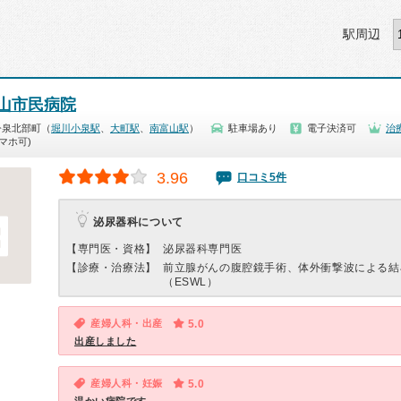
駅周辺
山市民病院
今泉北部町（
堀川小泉駅
、
大町駅
、
南富山駅
）
駐車場あり
電子決済可
治
マホ可)
3.96
口コミ5件
泌尿器科について
【専門医・資格】
泌尿器科専門医
【診療・治療法】
前立腺がんの腹腔鏡手術、体外衝撃波による結
（ESWL）
産婦人科・出産
5.0
出産しました
産婦人科・妊娠
5.0