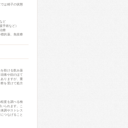
査では精子の状態
など
援手術など）
治療
子標的薬、免疫療
起を助ける飲み薬
、頭痛や顔のほて
もありますが、重
診察を受けて処方
の程度を調べる検
用いられます。こ
は体調やストレス
断につなげること