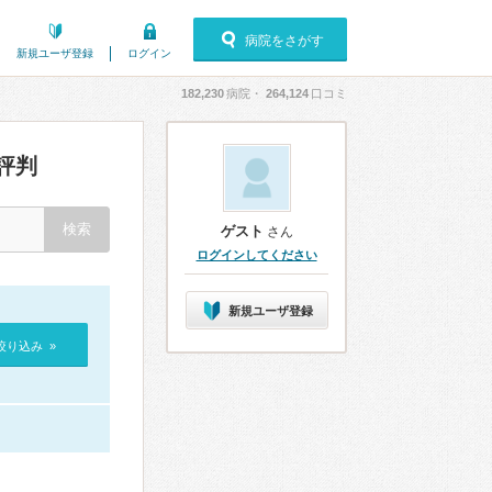
病院をさがす
新規ユーザ登録
ログイン
182,230
病院・
264,124
口コミ
評判
ゲスト
さん
ログインしてください
新規ユーザ登録
絞り込み »