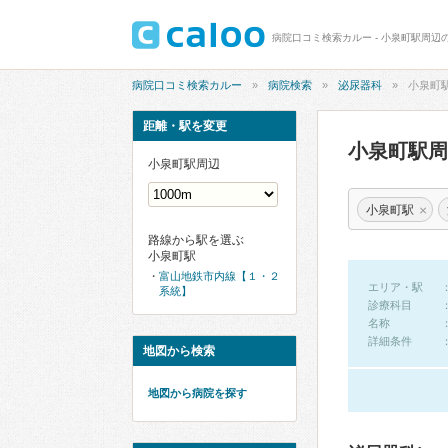
病院口コミ検索カルー - 小泉町駅周辺
病院口コミ検索カルー
病院検索
泌尿器科
小泉町
距離・駅を変更
小泉町駅
小泉町駅周辺
×
小泉町駅
路線から駅を選ぶ
小泉町駅
富山地鉄市内線【１・２
エリア・駅
系統】
診療科目
名称
詳細条件
地図から検索
地図から病院を探す