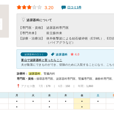
3.20
口コミ1件
泌尿器科について
【専門医・資格】
泌尿器科専門医
【専門外来】
前立腺外来
【診療・治療法】
体外衝撃波による結石破砕術（ESWL）、ED
（バイアグラなど）
4.0
泌尿器科
泌尿器科の口コミ
富山で泌尿器科と言ったらここ
診療科：
泌尿器科
、腎臓内科
専門医・資格：
循環器専門医、泌尿器科専門医、腎臓専門医、麻酔科専門医
アクセス数 7月：
179
| 6月：
150
| 年間：
1,860
月
火
水
木
金
土
●
●
●
●
●
●
●
●
●