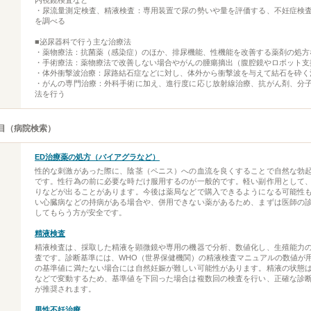
内視鏡検査など
・尿流量測定検査、精液検査：専用装置で尿の勢いや量を評価する、不妊症検
を調べる
■泌尿器科で行う主な治療法
・薬物療法：抗菌薬（感染症）のほか、排尿機能、性機能を改善する薬剤の処方
・手術療法：薬物療法で改善しない場合やがんの腫瘍摘出（腹腔鏡やロボット支
・体外衝撃波治療：尿路結石症などに対し、体外から衝撃波を与えて結石を砕く
・がんの専門治療：外科手術に加え、進行度に応じ放射線治療、抗がん剤、分
法を行う
目（病院検索）
ED治療薬の処方（バイアグラなど）
性的な刺激があった際に、陰茎（ペニス）への血流を良くすることで自然な勃
です。性行為の前に必要な時だけ服用するのが一般的です。軽い副作用として
りなどが出ることがあります。今後は薬局などで購入できるようになる可能性
い心臓病などの持病がある場合や、併用できない薬があるため、まずは医師の
してもらう方が安全です。
精液検査
精液検査は、採取した精液を顕微鏡や専用の機器で分析、数値化し、生殖能力
査です。診断基準には、WHO（世界保健機関）の精液検査マニュアルの数値が
の基準値に満たない場合には自然妊娠が難しい可能性があります。精液の状態
などで変動するため、基準値を下回った場合は複数回の検査を行い、正確な診
が推奨されます。
男性不妊治療