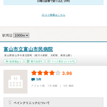
日曜日診療で絞り込む (0件)
口コミ検索はこちら
駅周辺
富山市立富山市民病院
富山県富山市今泉北部町（堀川小泉駅、大町駅、南富山駅）
駐車場あり
電子決済可
マイナ受付
(スマホ可)
3.96
5件
アクセス数 7月:
592
| 6月:
560
ペインクリニックについて