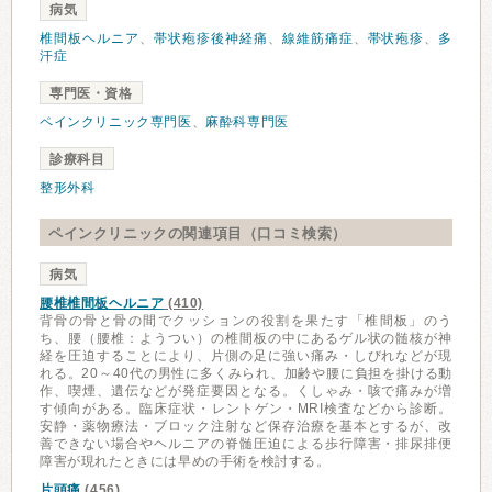
病気
椎間板ヘルニア
、
帯状疱疹後神経痛
、
線維筋痛症
、
帯状疱疹
、
多
汗症
専門医・資格
ペインクリニック専門医
、
麻酔科専門医
診療科目
整形外科
ペインクリニックの関連項目（口コミ検索）
病気
腰椎椎間板ヘルニア
(410)
背骨の骨と骨の間でクッションの役割を果たす「椎間板」のう
ち、腰（腰椎：ようつい）の椎間板の中にあるゲル状の髄核が神
経を圧迫することにより、片側の足に強い痛み・しびれなどが現
れる。20～40代の男性に多くみられ、加齢や腰に負担を掛ける動
作、喫煙、遺伝などが発症要因となる。くしゃみ・咳で痛みが増
す傾向がある。臨床症状・レントゲン・MRI検査などから診断。
安静・薬物療法・ブロック注射など保存治療を基本とするが、改
善できない場合やヘルニアの脊髄圧迫による歩行障害・排尿排便
障害が現れたときには早めの手術を検討する。
片頭痛
(456)