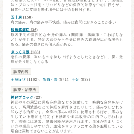
の鑑別のためCT・MRI検査、脊髄造影検査などを行う。薬物療
法・ブロック注射・リハビリなどの保存的治療を中心に行うが、
日常生活に支障を来す場合には手術を検討する。
五十肩
(158)
肩の痛み。肩の痛みや不快感。痛みは夜間におきることが多い
線維筋痛症
(36)
原因不明の慢性的な全身の痛み（関節痛・筋肉痛・こわばりな
ど）が生じる。特定の部位から全身に痛みの範囲が広がる場合も
ある。痛みの強さにも個人差がある。
ぎっくり腰
(188)
急性の腰痛。重いものを持ち上げようとしたときなどに、腰に激
痛が走り動けなくなる
診療内容
全身症状
(1162)、
筋肉・骨
(871)、
手足
(833)
診療・治療法
神経ブロック
(23)
神経やその周辺に局所麻酔薬などを注射して一時的な麻酔をかけ
たり、高周波熱などで神経を麻痺させたりして、痛みやしびれを
和らげる治療です。全身の痛みの緩和に使用されるほか、痛みを
生じている場所を特定する診断や血流改善の目的でも行われま
す。治療には通常、健康保険が適用されます。血液が固まりにく
い方や感染しやすい方、血液をサラサラにする薬を服用している
場合は実施できないことがあります。