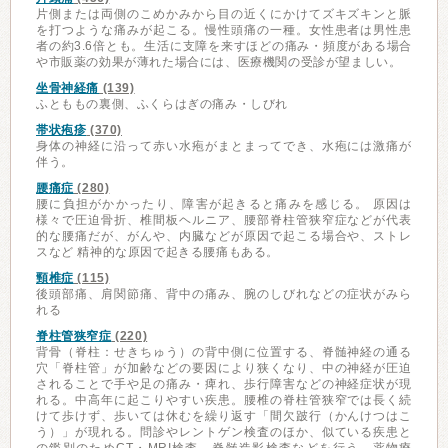
片側または両側のこめかみから目の近くにかけてズキズキンと脈
を打つような痛みが起こる。慢性頭痛の一種。女性患者は男性患
者の約3.6倍とも。生活に支障を来すほどの痛み・頻度がある場合
や市販薬の効果が薄れた場合には、医療機関の受診が望ましい。
坐骨神経痛
(139)
ふとももの裏側、ふくらはぎの痛み・しびれ
帯状疱疹
(370)
身体の神経に沿って赤い水疱がまとまってでき、水疱には激痛が
伴う。
腰痛症
(280)
腰に負担がかかったり、障害が起きると痛みを感じる。 原因は
様々で圧迫骨折、椎間板ヘルニア、腰部脊柱管狭窄症などが代表
的な腰痛だが、がんや、内臓などが原因で起こる場合や、ストレ
スなど 精神的な原因で起きる腰痛もある。
頸椎症
(115)
後頭部痛、肩関節痛、背中の痛み、腕のしびれなどの症状がみら
れる
脊柱管狭窄症
(220)
背骨（脊柱：せきちゅう）の背中側に位置する、脊髄神経の通る
穴「脊柱管」が加齢などの要因により狭くなり、中の神経が圧迫
されることで手や足の痛み・痺れ、歩行障害などの神経症状が現
れる。中高年に起こりやすい疾患。腰椎の脊柱管狭窄では長く続
けて歩けず、歩いては休むを繰り返す「間欠跛行（かんけつはこ
う）」が現れる。問診やレントゲン検査のほか、似ている疾患と