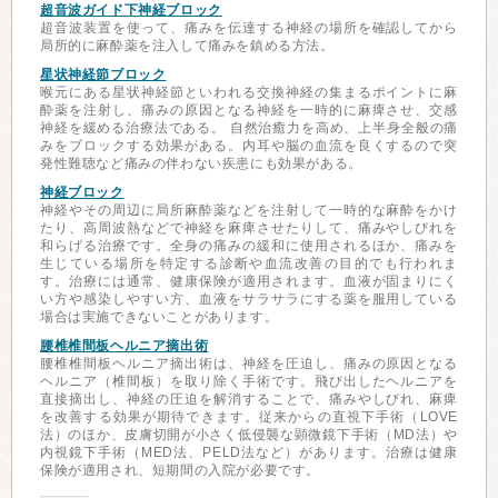
超音波ガイド下神経ブロック
超音波装置を使って、痛みを伝達する神経の場所を確認してから
局所的に麻酔薬を注入して痛みを鎮める方法。
星状神経節ブロック
喉元にある星状神経節といわれる交換神経の集まるポイントに麻
酔薬を注射し、痛みの原因となる神経を一時的に麻痺させ、交感
神経を緩める治療法である。 自然治癒力を高め、上半身全般の痛
みをブロックする効果がある。内耳や脳の血流を良くするので突
発性難聴など痛みの伴わない疾患にも効果がある。
神経ブロック
神経やその周辺に局所麻酔薬などを注射して一時的な麻酔をかけ
たり、高周波熱などで神経を麻痺させたりして、痛みやしびれを
和らげる治療です。全身の痛みの緩和に使用されるほか、痛みを
生じている場所を特定する診断や血流改善の目的でも行われま
す。治療には通常、健康保険が適用されます。血液が固まりにく
い方や感染しやすい方、血液をサラサラにする薬を服用している
場合は実施できないことがあります。
腰椎椎間板ヘルニア摘出術
腰椎椎間板ヘルニア摘出術は、神経を圧迫し、痛みの原因となる
ヘルニア（椎間板）を取り除く手術です。飛び出したヘルニアを
直接摘出し、神経の圧迫を解消することで、痛みやしびれ、麻痺
を改善する効果が期待できます。従来からの直視下手術（LOVE
法）のほか、皮膚切開が小さく低侵襲な顕微鏡下手術（MD法）や
内視鏡下手術（MED法、PELD法など）があります。治療は健康
保険が適用され、短期間の入院が必要です。