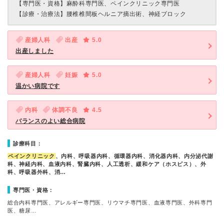
【専門医・資格】
麻酔科専門医、ペインクリニック専門医
【診療・治療法】
腰椎椎間板ヘルニア摘出術、神経ブロック
産婦人科
出産
5.0
出産しました
産婦人科
妊娠
5.0
温かい病院です
内科
体調不良
4.5
バランスのよい総合病院
診療科目：
ペインクリニック
、内科、呼吸器内科、循環器内科、消化器内科、内分泌代謝
科、神経内科、血液内科、腎臓内科、人工透析、緩和ケア（ホスピス）、外
科、呼吸器外科、消…
専門医・資格：
総合内科専門医、アレルギー専門医、リウマチ専門医、血液専門医、外科専門
医、糖尿…