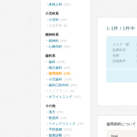
産婦人科
(3件)
小児科系
小児科
(4件)
小児外科
(0)
1-1件 / 1件中
精神科系
精神科
(5件)
エリア・駅
心療内科
(5件)
診療科目
名称
歯科系
詳細条件
歯科
(18件)
矯正歯科
(4件)
歯周病科
(1件)
小児歯科
(10件)
歯科口腔外科
(8件)
インプラント
(0)
ホワイトニング
(1件)
その他
漢方
(2件)
救急科
(1件)
ペインクリニック
(1件)
歯周病科について
予防接種
(26件)
健康診断
(2件)
詳細