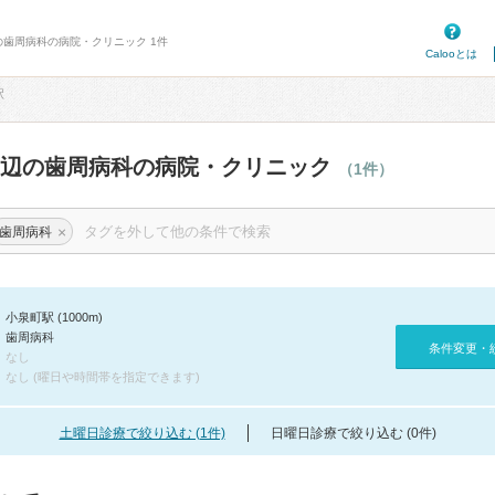
の歯周病科の病院・クリニック 1件
Calooとは
駅
周辺の歯周病科の病院・クリニック
（1件）
×
歯周病科
小泉町駅 (1000m)
歯周病科
条件変更・
なし
なし (曜日や時間帯を指定できます)
土曜日診療で絞り込む (1件)
日曜日診療で絞り込む (0件)