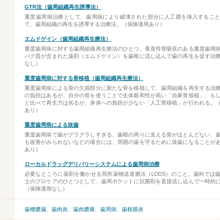
GTR法（歯周組織再生誘導法）
重度歯周病治療として、歯周病により破壊された部分に人工膜を挿入するこ
て、歯周組織の再生を誘導する治療法。（保険適用あり）
エムドゲイン（歯周組織再生療法）
重度歯周病に対する歯周組織再生療法のひとつ。垂直性骨吸収のある重度歯周
パク質が含まれた薬剤（エムドゲイン）を歯根に流し込んで歯の再生を促す治
なし）
重度歯周病に対する骨移植（歯周組織再生療法）
重度歯周病による骨の欠損部分に新たな骨を移植して、歯周組織を再生する治
の負担はあるが、自分の骨を使うことで生体親和性が高い「自家骨移植」、も
と比べて再生力は劣るが、身体への負担が少ない「人工骨移植」が行われる。
あり）
重度歯周病による抜歯
重度歯周病で歯がグラグラしすぎる、歯根の周りに支える骨がほとんどない、
も改善がみられないなどの場合には、周囲の歯を守るために抜歯になることが
あり）
ローカルドラッグデリバリーシステムによる歯周病治療
必要なところに薬剤を働かせる局所薬物送達療法（LDDS）のこと。歯科では
士のプロケアのひとつとして、歯周ポケットに抗菌剤を直接流し込んで一時的
（保険適用なし）
歯槽膿漏
、
歯肉炎
、
歯肉膿瘍
、
歯周病
、
歯根膜炎