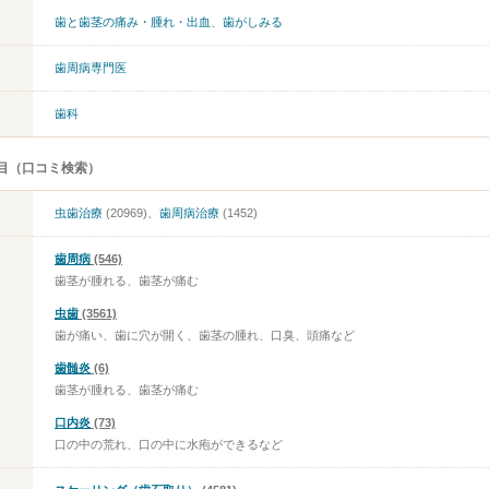
歯と歯茎の痛み・腫れ・出血
、
歯がしみる
歯周病専門医
歯科
目（口コミ検索）
虫歯治療
(20969)、
歯周病治療
(1452)
歯周病
(546)
歯茎が腫れる、歯茎が痛む
虫歯
(3561)
歯が痛い、歯に穴が開く、歯茎の腫れ、口臭、頭痛など
歯髄炎
(6)
歯茎が腫れる、歯茎が痛む
口内炎
(73)
口の中の荒れ、口の中に水疱ができるなど