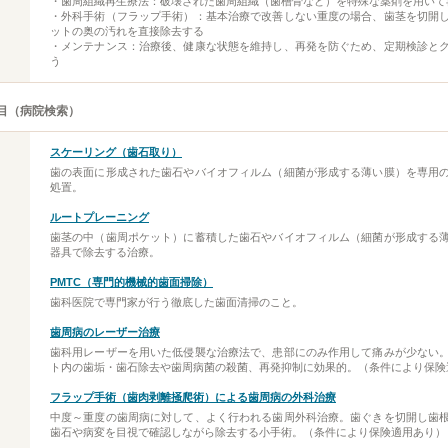
・歯周組織再生療法：破壊された歯周組織（歯槽骨など）を特殊な薬剤を用いて
・外科手術（フラップ手術）：基本治療で改善しない重度の場合、歯茎を切開
ットの奥の汚れを直接除去する
・メンテナンス：治療後、健康な状態を維持し、再発を防ぐため、定期検診と
う
目（病院検索）
スケーリング（歯石取り）
歯の表面に形成された歯石やバイオフィルム（細菌が形成する薄い膜）を専用
処置。
ルートプレーニング
歯茎の中（歯周ポケット）に蓄積した歯石やバイオフィルム（細菌が形成する
器具で除去する治療。
PMTC（専門的機械的歯面掃除）
歯科医院で専門家が行う徹底した歯面清掃のこと。
歯周病のレーザー治療
歯科用レーザーを用いた低侵襲な治療法で、患部にのみ作用して痛みが少ない
ト内の歯垢・歯石除去や歯周病菌の殺菌、再発抑制に効果的。（条件により保険
フラップ手術（歯肉剥離掻爬術）による歯周病の外科治療
中度～重度の歯周病に対して、よく行われる歯周外科治療。歯ぐきを切開し歯
歯石や病変を目視で確認しながら除去する小手術。（条件により保険適用あり）