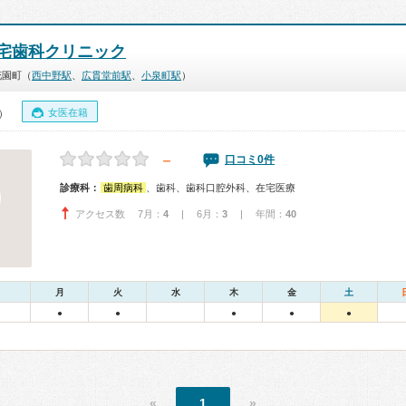
宅歯科クリニック
花園町（
西中野駅
、
広貫堂前駅
、
小泉町駅
）
女医在籍
0）
－
口コミ0件
診療科：
歯周病科
、歯科、歯科口腔外科、在宅医療
アクセス数 7月：
4
| 6月：
3
| 年間：
40
月
火
水
木
金
土
●
●
●
●
●
«
1
»