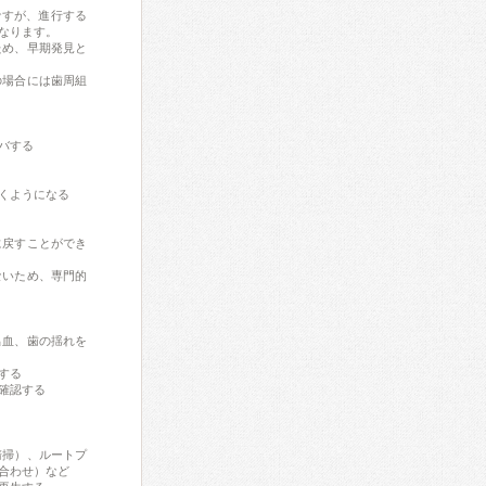
ですが、進行する
なります。
ため、早期発見と
の場合には歯周組
バする
くようになる
に戻すことができ
ないため、専門的
出血、歯の揺れを
する
確認する
る
清掃）、ルートプ
合わせ）など