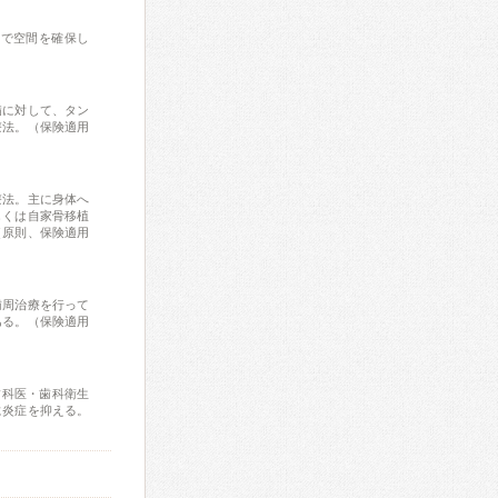
とで空間を確保し
病に対して、タン
療法。（保険適用
療法。主に身体へ
しくは自家骨移植
（原則、保険適用
歯周治療を行って
ある。（保険適用
歯科医・歯科衛生
に炎症を抑える。