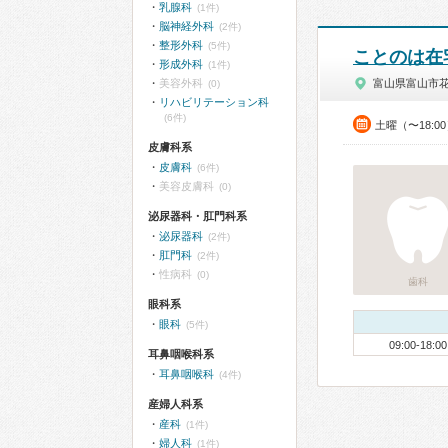
乳腺科
(1件)
脳神経外科
(2件)
整形外科
(5件)
ことのは在
形成外科
(1件)
美容外科
富山県富山市
(0)
リハビリテーション科
(6件)
土曜（〜18:0
皮膚科系
皮膚科
(6件)
美容皮膚科
(0)
泌尿器科・肛門科系
泌尿器科
(2件)
肛門科
(2件)
性病科
(0)
歯科
眼科系
眼科
(5件)
09:00-18:00
耳鼻咽喉科系
耳鼻咽喉科
(4件)
産婦人科系
産科
(1件)
婦人科
(1件)