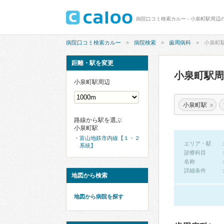
病院口コミ検索カルー - 小泉町駅周辺
病院口コミ検索カルー
病院検索
歯周病科
小泉町
距離・駅を変更
小泉町駅
小泉町駅周辺
×
小泉町駅
路線から駅を選ぶ
小泉町駅
富山地鉄市内線【１・２
エリア・駅
系統】
診療科目
名称
詳細条件
地図から検索
地図から病院を探す