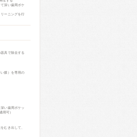
再生する
して深い歯周ポケ
クリーニングを行
の器具で除去する
薄い膜）を専用の
。深い歯周ポケッ
適用可）
根をむき出して、