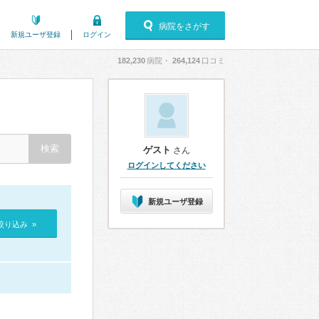
病院をさがす
新規ユーザ登録
ログイン
182,230
病院・
264,124
口コミ
ゲスト
さん
ログインしてください
新規ユーザ登録
絞り込み »