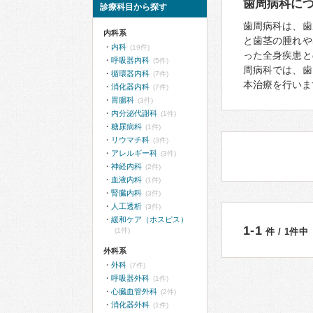
歯周病科に
診療科目から探す
歯周病科は、歯
内科系
と歯茎の腫れや
内科
(19件)
った全身疾患と
呼吸器内科
(5件)
周病科では、歯
循環器内科
(7件)
本治療を行いま
消化器内科
(7件)
胃腸科
(3件)
内分泌代謝科
(1件)
糖尿病科
(1件)
リウマチ科
(3件)
アレルギー科
(3件)
神経内科
(2件)
血液内科
(1件)
腎臓内科
(3件)
人工透析
(3件)
緩和ケア（ホスピス）
1-1
(1件)
件 / 1件中
外科系
外科
(7件)
呼吸器外科
(1件)
心臓血管外科
(2件)
消化器外科
(1件)