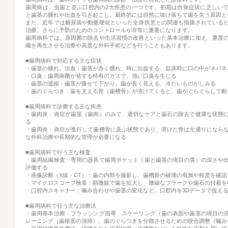
歯周病は、虫歯と並ぶ口腔内の2大疾患の一つです。初期は自覚症状に乏しい
と歯茎の腫れや出血を引き起こし、最終的には自然に抜け落ちて歯を失う原因と
また、近年では糖尿病や動脈硬化といった全身疾患との関連も指摘されている
治療、さらに予防のためのコントロールが非常に重要になります。
歯周病科では、原因菌の除去や生活習慣の改善といった基本治療に加え、重度
織を再生させる治療や高度な外科手術などを行うこともあります。
■歯周病科で対応する主な症状
・歯茎の腫れ、出血：歯茎が赤く腫れ、時に出血する、起床時に口の中がネバネ
・口臭：歯周病菌が発する特有のガスで、強い口臭を生じる
・歯茎の退縮：歯茎が痩せて下がり、歯が長く見える、冷たいものがしみる
・歯のぐらつき：歯を支える骨（歯槽骨）が溶けてくると、歯がぐらぐらして動
■歯周病科で診療する主な疾患
・歯肉炎：炎症が歯茎（歯肉）のみで、適切なケアと歯石の除去で健康な状態
る
・歯周炎：炎症が進行して歯槽骨に及ぶ状態であり、溶けた骨は元通りになら
な外科治療や長期的な管理が必要になる
■歯周病科で行う主な検査
・歯周組織検査：専用の器具で歯周ポケット（歯と歯茎の境目の溝）の深さや
評価する
・画像診断（X線・CT）：歯の内部を撮影し、歯槽骨の破壊の有無や程度を確認
・マイクロスコープ検査：顕微鏡で歯を拡大し、微細なプラークや歯石の付着を
・口腔内スキャナー：噛み合わせや歯茎の変化など、口腔内を3Dデータで捉え
■歯周病科で行う主な治療法
・歯周基本治療：ブラッシング指導、スケーリング（歯の表面や歯茎の境目の
レーニング（歯根面の清掃）、歯のぐらつきを分散させるための咬合調整（噛み