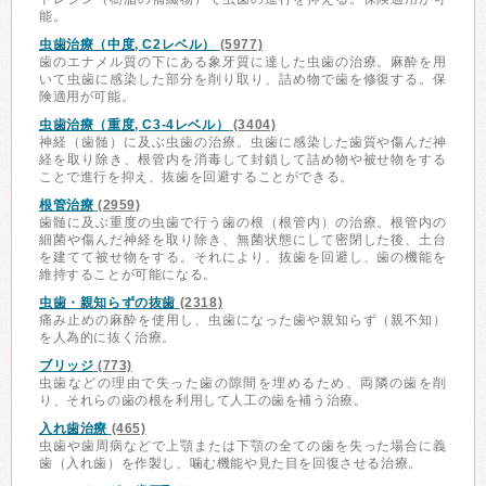
能。
虫歯治療（中度, C2レベル）
(5977)
歯のエナメル質の下にある象牙質に達した虫歯の治療。麻酔を用
いて虫歯に感染した部分を削り取り、詰め物で歯を修復する。保
険適用が可能。
虫歯治療（重度, C3-4レベル）
(3404)
神経（歯髄）に及ぶ虫歯の治療。虫歯に感染した歯質や傷んだ神
経を取り除き、根管内を消毒して封鎖して詰め物や被せ物をする
ことで進行を抑え、抜歯を回避することができる。
根管治療
(2959)
歯髄に及ぶ重度の虫歯で行う歯の根（根管内）の治療。根管内の
細菌や傷んだ神経を取り除き、無菌状態にして密閉した後、土台
を建てて被せ物をする。それにより、抜歯を回避し、歯の機能を
維持することが可能になる。
虫歯・親知らずの抜歯
(2318)
痛み止めの麻酔を使用し、虫歯になった歯や親知らず（親不知）
を人為的に抜く治療。
ブリッジ
(773)
虫歯などの理由で失った歯の隙間を埋めるため、両隣の歯を削
り、それらの歯の根を利用して人工の歯を補う治療。
入れ歯治療
(465)
虫歯や歯周病などで上顎または下顎の全ての歯を失った場合に義
歯（入れ歯）を作製し、噛む機能や見た目を回復させる治療。