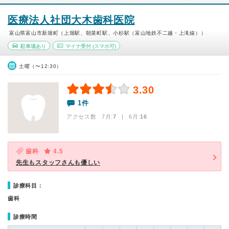
医療法人社団大木歯科医院
富山県富山市新堀町（上堀駅、朝菜町駅、小杉駅（富山地鉄不二越・上滝線））
駐車場あり
マイナ受付
(スマホ可)
土曜（〜12:30）
3.30
1件
アクセス数 7月:
7
| 6月:
16
歯科
4.5
先生もスタッフさんも優しい
診療科目：
歯科
診療時間