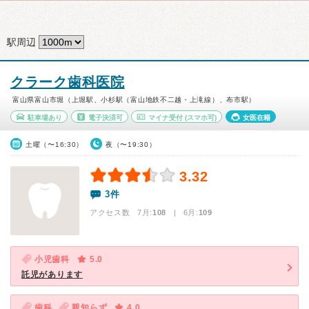
駅周辺
クラーク歯科医院
富山県富山市堀（上堀駅、小杉駅（富山地鉄不二越・上滝線）、布市駅）
駐車場あり
電子決済可
マイナ受付
(スマホ可)
女医在籍
土曜（〜16:30）
夜（〜19:30）
3.32
3件
アクセス数 7月:
108
| 6月:
109
小児歯科
5.0
託児があります
歯科
親知らず
4.0