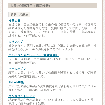
虫歯の関連項目（病院検索）
診療・治療法
根管治療
歯髄に及ぶ重度の虫歯で行う歯の根（根管内）の治療。根管内の
細菌や傷んだ神経を取り除き、無菌状態にして密閉した後、土台
を建てて被せ物をする。それにより、抜歯を回避し、歯の機能を
維持することが可能になる。
カリソルブ
歯を削らず、薬剤で虫歯の部分だけを溶かす無痛の虫歯治療。神
経を残せるため、歯の強度を保てるのがメリット。
エルビウムヤグレーザー（虫歯治療）
レーザーを照射して虫歯部分だけをピンポイントに削り取る治
療。保険診療が可能。
ヒールオゾン
殺菌力の高いオゾンを用いて虫歯菌を殺菌する虫歯治療。保険適
用外のため自費診療となる。
3Mix-MP法
虫歯に効果的な3種類の抗生物質を混ぜ合わせた薬剤で虫歯の原因
菌を死滅させ、歯の再石灰化を促す治療。
コンポジットレジン
詰め物用の白色の樹脂で、CRとも呼ばれる。虫歯を除去した後、
充填して歯を修復する治療。