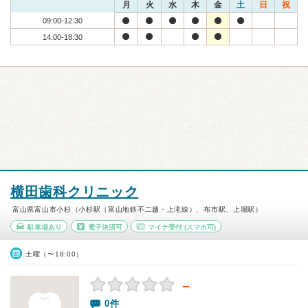
月
火
水
木
金
土
日
祝
09:00-12:30
14:00-18:30
横田歯科クリニック
富山県富山市小杉（小杉駅（富山地鉄不二越・上滝線）、布市駅、上堀駅）
駐車場あり
電子決済可
マイナ受付
(スマホ可)
土曜（〜18:00）
－
0件