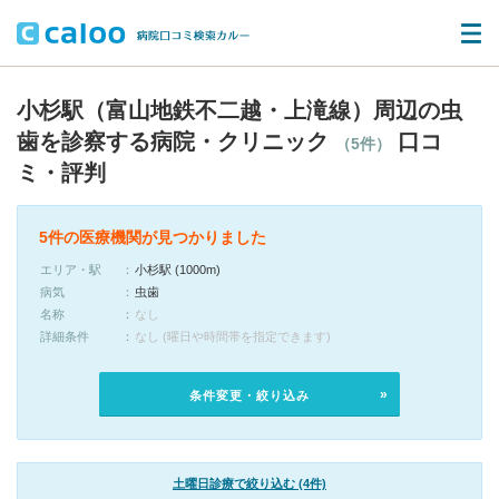
小杉駅（富山地鉄不二越・上滝線）周辺の虫
歯を診察する病院・クリニック
口コ
（5件）
ミ・評判
5件の医療機関が見つかりました
エリア・駅
小杉駅 (1000m)
病気
虫歯
名称
なし
詳細条件
なし (曜日や時間帯を指定できます)
条件変更・絞り込み
土曜日診療で絞り込む (4件)