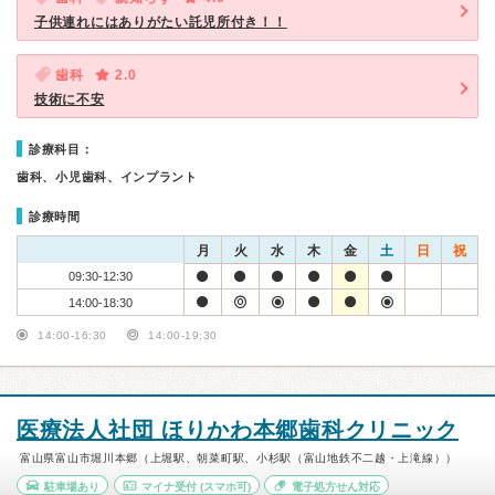
子供連れにはありがたい託児所付き！！
歯科
2.0
技術に不安
診療科目：
歯科、小児歯科、インプラント
診療時間
月
火
水
木
金
土
日
祝
09:30-12:30
14:00-18:30
14:00-16:30
14:00-19:30
医療法人社団 ほりかわ本郷歯科クリニック
富山県富山市堀川本郷（上堀駅、朝菜町駅、小杉駅（富山地鉄不二越・上滝線））
駐車場あり
マイナ受付
(スマホ可)
電子処方せん対応