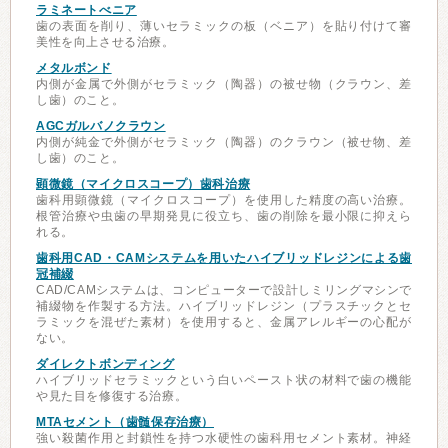
ラミネートべニア
歯の表面を削り、薄いセラミックの板（ベニア）を貼り付けて審
美性を向上させる治療。
メタルボンド
内側が金属で外側がセラミック（陶器）の被せ物（クラウン、差
し歯）のこと。
AGCガルバノクラウン
内側が純金で外側がセラミック（陶器）のクラウン（被せ物、差
し歯）のこと。
顕微鏡（マイクロスコープ）歯科治療
歯科用顕微鏡（マイクロスコープ）を使用した精度の高い治療。
根管治療や虫歯の早期発見に役立ち、歯の削除を最小限に抑えら
れる。
歯科用CAD・CAMシステムを用いたハイブリッドレジンによる歯
冠補綴
CAD/CAMシステムは、コンピューターで設計しミリングマシンで
補綴物を作製する方法。ハイブリッドレジン（プラスチックとセ
ラミックを混ぜた素材）を使用すると、金属アレルギーの心配が
ない。
ダイレクトボンディング
ハイブリッドセラミックという白いペースト状の材料で歯の機能
や見た目を修復する治療。
MTAセメント（歯髄保存治療）
強い殺菌作用と封鎖性を持つ水硬性の歯科用セメント素材。神経