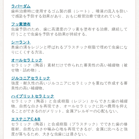
ラバーダム
歯科治療時に使用するゴム製の膜（シート）。唾液の流入を防い
で感染を予防する効果があり、おもに根管治療で使われている。
フッ素塗布
虫歯予防のため、歯に高濃度のフッ素を塗布する治療。継続して
行うことで虫歯を予防する効果が持続する。
シーラント
奥歯の溝をレジンと呼ばれるプラスチック樹脂で埋めて虫歯にな
りにくくする方法。
オールセラミック
セラミック（陶器）素材だけで作られた審美性の高い補綴物（被
せ物・詰め物）。
ジルコニアセラミック
強度・耐久性の高いジルコニアにセラミックを重ねて作成する審
美性の高い補綴物。
ハイブリットセラミック
セラミック（陶器）と合成樹脂（レジン）からできた歯の補綴
物。自然な白さを再現でき、オールセラミックに比べ費用を抑え
ることができるのがメリット。金属アレルギーの心配もない。
エステニアC＆B
セラミック（陶器）と合成樹脂（プラスチック）でできた歯の修
復材。自然な白さや噛み心地を再現できるが、金属に比べると強
度が落ちるため、大きな虫歯には適さない。