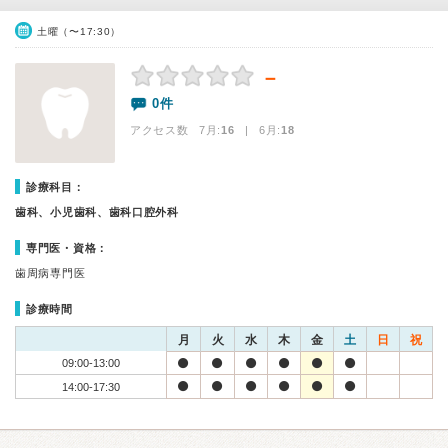
土曜（〜17:30）
－
0件
アクセス数 7月:
16
| 6月:
18
診療科目：
歯科、小児歯科、歯科口腔外科
専門医・資格：
歯周病専門医
診療時間
月
火
水
木
金
土
日
祝
09:00-13:00
14:00-17:30