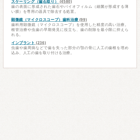
スケーリング（歯石取り）
(4580)
歯の表面に形成された歯石やバイオフィルム（細菌が形成する薄
い膜）を専用の器具で除去する処置。
顕微鏡（マイクロスコープ）歯科治療
(99)
歯科用顕微鏡（マイクロスコープ）を使用した精度の高い治療。
根管治療や虫歯の早期発見に役立ち、歯の削除を最小限に抑えら
れる。
インプラント
(236)
虫歯や歯周病などで歯を失った部分の顎の骨に人工の歯根を埋め
込み、人工の歯を取り付ける治療。