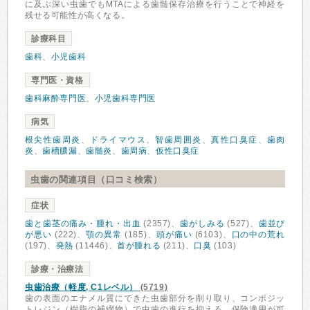
に及ぶ深い虫歯でもMTAによる歯髄保存治療を行うことで神経を
残せる可能性が高くなる。
診療科目
歯科
、
小児歯科
専門医・資格
歯科麻酔専門医
、
小児歯科専門医
病気
根尖性歯周炎
、
ドライマウス
、
智歯周囲炎
、
真性口臭症
、
歯肉
炎
、
歯槽膿漏
、
歯髄炎
、
歯周病
、
仮性口臭症
虫歯の関連項目（口コミ検索）
症状
歯と歯茎の痛み・腫れ・出血
(2357)、
歯がしみる
(527)、
歯並び
が悪い
(222)、
顎の異常
(185)、
頭が痛い
(6103)、
口の中の荒れ
(197)、
発熱
(11446)、
首が腫れる
(211)、
口臭
(103)
診療・治療法
虫歯治療（軽度, C1レベル）
(5719)
歯の表面のエナメル質にできた虫歯部分を削り取り、コンポジッ
トレジン（樹脂の補綴物）で虫歯の進行を抑える。保険適用が可