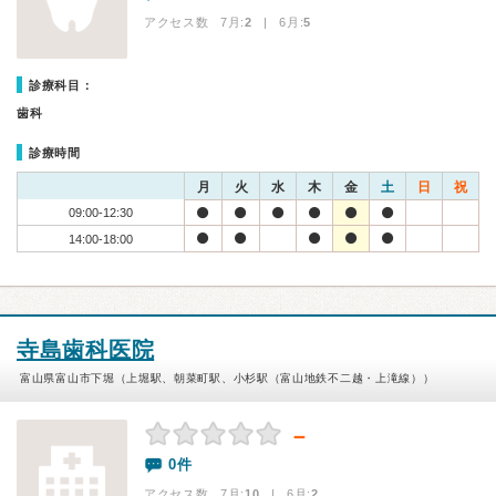
アクセス数 7月:
2
| 6月:
5
診療科目：
歯科
診療時間
月
火
水
木
金
土
日
祝
09:00-12:30
14:00-18:00
寺島歯科医院
富山県富山市下堀（上堀駅、朝菜町駅、小杉駅（富山地鉄不二越・上滝線））
－
0件
アクセス数 7月:
10
| 6月:
2